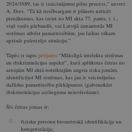
2024/1689, tas ir izaicinājumu pilns process,” uzsver
A. Ilves. “Tā kā tiesībsargam ir plānots uzticēt
pienākumus, kas izriet no MI akta 77. panta, t. i.,
viņš varēs pārbaudīt, vai Latvijā izmantotās MI
sistēmas atbilst pamattiesībām, jau laikus sākam
apzināt pašreizējo situāciju.”
Tāpēc ir tapis
pētījums
“Mākslīgā intelekta sistēmas
un diskriminācijas aspekti”, kurā aplūkotas četras no
astoņām MI aktā noteiktajām augsta riska jomām,
identificējot MI sistēmas, kas jau ir veicinājušas
dažādus pamattiesību pārkāpumus (galvenokārt
diskriminācijas aizlieguma neievērošanu).
Šīs četras jomas ir:
fizisku personu biometriskā identifikācija un
kategorizācija;