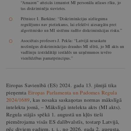
“Amazon” atteicās izmantot MI personāla atlases rīku, jo
tas diskriminēja sievietes.
Pētniece I. Barkāne: “Diskriminācijas aizlieguma
regulējums nav pietiekams, lai efektīvi aizsargātu pret
algoritmisko un MI sistēmu radīto diskriminācijas risku.”
Asociētais profesors J. Pekša: “Latvijā nesaskatu
nozīmīgus diskriminācijas draudus MI sfērā, jo MI akts un
vadlīniju izstrādātāji iestādēs un uzņēmumos ievēro
vienlīdzības pamatprincipus.”
Eiropas Savienībā (ES) 2024. gada 13. jūnijā tika
pieņemta
Eiropas Parlamenta un Padomes Regula
2024/1689
, kas nosaka saskaņotas normas mākslīgā
intelekta jomā, – Mākslīgā intelekta akts (MI akts).
Regula stājās spēkā 1. augustā un kļūs tieši
piemērojama visās ES dalībvalstīs, tostarp Latvijā,
pēc diviem gadiem, t. i., no 2026. gada 2. augusta,