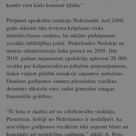
kamēr vien kāds konstatē kļūdu.”
Pētījumā aprakstīta situācija Nīderlandē, kad 2000.
gadu sākumā tika ieviesta krāpšanas riska
identificēšanas sistēma, lai atklātu pārkāpumus
sociālās labklājības jomā. Nīderlandes Nodokļu un
muitas administrācija laika posmā no 2005. līdz
2019. gadam nepamatoti apsūdzēja aptuveni 26 000
vecāku par krāpnieciskiem pabalstu pieprasījumiem,
liekot viņiem pilnībā atmaksāt saņemtos pabalstus.
Daudzos gadījumos summa pārsniedza vairākus
desmitus tūkstošu eiro, radot ģimenēm smagas
finansiālās grūtības.
“Šī lieta ir skatīta arī no cilvēktiesību viedokļa.
Piemēram, kolēģi no Nīderlandes ir norādījuši, ka
atsevišķos gadījumos vecākiem tika atņemti bērni un
konstatēti arī pašnāvības gadījumi,” atklāj A. Ilves.