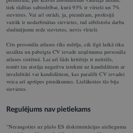
tiek rādītas sabiedrībai, kurā 93% ir vīrieši un 7%
sievietes. Vai arī otrādi, ja, piemēram, profesijā
vairāk ir nodarbinātas sievietes, tad atbilstošu darba
sludinājumu redz sievietes, nevis vīrieši.
Cits personāla atlases rīks mērīja, cik ilgā laikā tika
uzsākta un pabeigta CV ievade uzņēmuma personāla
atlases sistēmā. Lai arī šāds kritērijs ir neitrāls,
tomēr tas atstāja negatīvu ietekmi uz kandidātiem ar
invaliditāti vai kandidātiem, kas paralēli CV ievadei
veica arī aprūpes pienākumus. Lielākoties tās bija
sievietes.
Regulējums nav pietiekams
“Neraugoties uz plašo ES diskriminācijas aizlieguma