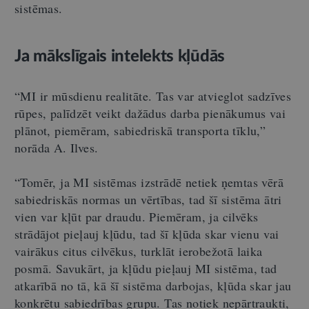
sistēmas.
Ja mākslīgais intelekts kļūdās
“MI ir mūsdienu realitāte. Tas var atvieglot sadzīves
rūpes, palīdzēt veikt dažādus darba pienākumus vai
plānot, piemēram, sabiedriskā transporta tīklu,”
norāda A. Ilves.
“Tomēr, ja MI sistēmas izstrādē netiek ņemtas vērā
sabiedriskās normas un vērtības, tad šī sistēma ātri
vien var kļūt par draudu. Piemēram, ja cilvēks
strādājot pieļauj kļūdu, tad šī kļūda skar vienu vai
vairākus citus cilvēkus, turklāt ierobežotā laika
posmā. Savukārt, ja kļūdu pieļauj MI sistēma, tad
atkarībā no tā, kā šī sistēma darbojas, kļūda skar jau
konkrētu sabiedrības grupu. Tas notiek nepārtraukti,