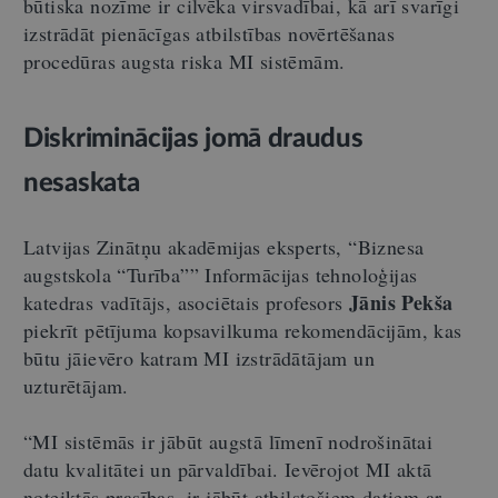
būtiska nozīme ir cilvēka virsvadībai, kā arī svarīgi
izstrādāt pienācīgas atbilstības novērtēšanas
procedūras augsta riska MI sistēmām.
Diskriminācijas jomā draudus
nesaskata
Latvijas Zinātņu akadēmijas eksperts, “Biznesa
augstskola “Turība”” Informācijas tehnoloģijas
Jānis Pekša
katedras vadītājs, asociētais profesors
piekrīt pētījuma kopsavilkuma rekomendācijām, kas
būtu jāievēro katram MI izstrādātājam un
uzturētājam.
“MI sistēmās ir jābūt augstā līmenī nodrošinātai
datu kvalitātei un pārvaldībai. Ievērojot MI aktā
noteiktās prasības, ir jābūt atbilstošiem datiem ar