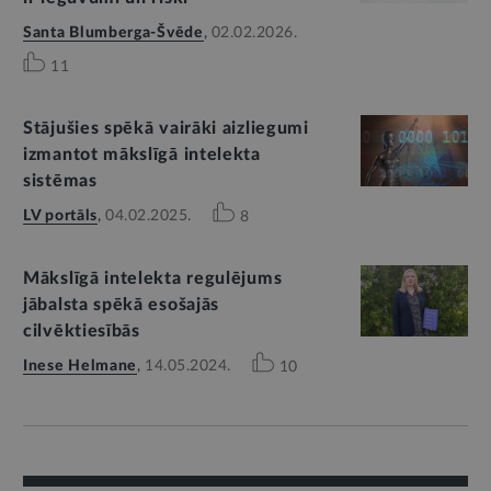
Santa Blumberga-Švēde
,
02.02.2026.
11
Stājušies spēkā vairāki aizliegumi
izmantot mākslīgā intelekta
sistēmas
LV portāls
,
04.02.2025.
8
Mākslīgā intelekta regulējums
jābalsta spēkā esošajās
cilvēktiesībās
Inese Helmane
,
14.05.2024.
10