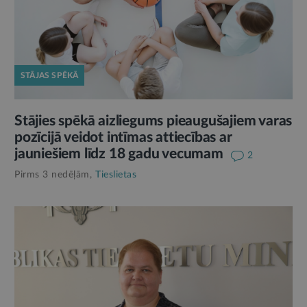
STĀJAS SPĒKĀ
Stājies spēkā aizliegums pieaugušajiem varas
pozīcijā veidot intīmas attiecības ar
jauniešiem līdz 18 gadu vecumam
2
Pirms 3 nedēļām,
Tieslietas