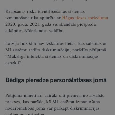
Krāpšanas riska identificēšanas sistēmas
izmantošana tika apturēta ar
Hāgas tiesas spriedumu
2020. gadā. 2021. gadā šis skandāls piespieda
atkāpties Nīderlandes valdību.
Latvijā līdz šim nav izskatītas lietas, kas saistītas ar
MI sistēmu radīto diskrimināciju, norādīts pētījumā
“Mākslīgā intelekta sistēmas un diskriminācijas
aspekti”.
Bēdīga pieredze personālatlases jomā
Pētījumā minēti arī vairāki citi piemēri no ārvalstu
prakses, kas parāda, kā MI sistēmu izmantošana
nodarbinātības jomā var pārkāpt diskriminācijas
aizlieguma principu.