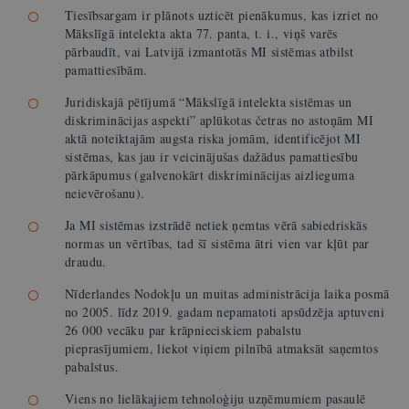
Tiesībsargam ir plānots uzticēt pienākumus, kas izriet no
Mākslīgā intelekta akta 77. panta, t. i., viņš varēs
pārbaudīt, vai Latvijā izmantotās MI sistēmas atbilst
pamattiesībām.
Juridiskajā pētījumā “Mākslīgā intelekta sistēmas un
diskriminācijas aspekti” aplūkotas četras no astoņām MI
aktā noteiktajām augsta riska jomām, identificējot MI
sistēmas, kas jau ir veicinājušas dažādus pamattiesību
pārkāpumus (galvenokārt diskriminācijas aizlieguma
neievērošanu).
Ja MI sistēmas izstrādē netiek ņemtas vērā sabiedriskās
normas un vērtības, tad šī sistēma ātri vien var kļūt par
draudu.
Nīderlandes Nodokļu un muitas administrācija laika posmā
no 2005. līdz 2019. gadam nepamatoti apsūdzēja aptuveni
26 000 vecāku par krāpnieciskiem pabalstu
pieprasījumiem, liekot viņiem pilnībā atmaksāt saņemtos
pabalstus.
Viens no lielākajiem tehnoloģiju uzņēmumiem pasaulē