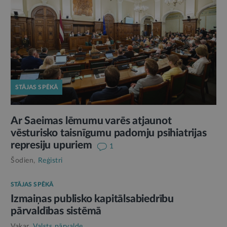
STĀJAS SPĒKĀ
Ar Saeimas lēmumu varēs atjaunot
vēsturisko taisnīgumu padomju psihiatrijas
represiju upuriem
1
Šodien,
Reģistri
STĀJAS SPĒKĀ
Izmaiņas publisko kapitālsabiedrību
pārvaldības sistēmā
Vakar,
Valsts pārvalde