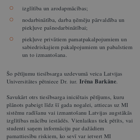
izglītība un arodapmācības;
nodarbinātība, darba ņēmēju pārvaldība un
piekļuve pašnodarbinātībai;
piekļuve privātiem pamatpakalpojumiem un
sabiedriskajiem pakalpojumiem un pabalstiem
un to izmantošana.
Šo pētījumu tiesībsarga uzdevumā veica Latvijas
Irēna Barkāne
Universitātes pētniece Dr. iur.
.
Savukārt otrs tiesībsarga iniciētais pētījums, kuru
plānots pabeigt līdz šī gada nogalei, attiecas uz MI
sistēmu radīšanu vai izmantošanu Latvijas augstākās
izglītības mācību iestādēs. Vienlaikus tiek pētīts, vai
studenti saņem informāciju par dažādiem
pamattiesību riskiem, ko sevī var ietvert MI