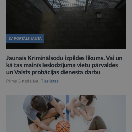
LV PORTĀLS JAUTĀ
Jaunais Kriminālsodu izpildes likums. Vai un
kā tas mainīs Ieslodzījuma vietu pārvaldes
un Valsts probācijas dienesta darbu
Pirms 3 nedēļām,
Tieslietas