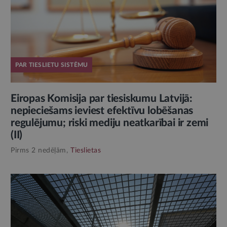
PAR TIESLIETU SISTĒMU
Eiropas Komisija par tiesiskumu Latvijā:
nepieciešams ieviest efektīvu lobēšanas
regulējumu; riski mediju neatkarībai ir zemi
(II)
Pirms 2 nedēļām,
Tieslietas