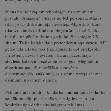
Viens no lielākajiem tehnoloģiju uzņēmumiem
pasaulē “Amazon” atteicās no MI personāla atlases
rīka, jo tas diskriminēja sievietes. Algoritms, kurš
tika izmantots darbinieku pieņemšanai darbā, tika
balstīts uz pēdējo desmit gadu laikā iesniegto CV
skaitu. Tā kā lielākā daļa pretendentu bija vīrieši, MI
personāla atlases rīks tika apmācīts dot priekšroku
vīriešiem, nevis sievietēm, kā arī pazemināja
sieviešu koledžu absolventu reitingus. Mēģinājumi
algoritmu padarīt neitrālāku nenovērsa
diskriminējošo iznākumu, jo sistēma varēja secināt
dzimumu no citiem datiem.
Pētījumā arī norādīts, ka darba sludinājumu izplatība
sociālo mediju platformās var beigties ar to, ka
konkrēta tipa darba sludinājumu reklāmas,
piemēram, par kravas automašīnas vadītāja amatu,