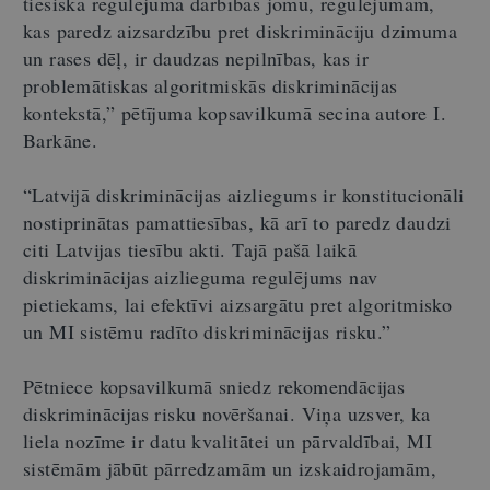
tiesiskā regulējuma darbības jomu, regulējumam,
kas paredz aizsardzību pret diskrimināciju dzimuma
un rases dēļ, ir daudzas nepilnības, kas ir
problemātiskas algoritmiskās diskriminācijas
kontekstā,” pētījuma kopsavilkumā secina autore I.
Barkāne.
“Latvijā diskriminācijas aizliegums ir konstitucionāli
nostiprinātas pamattiesības, kā arī to paredz daudzi
citi Latvijas tiesību akti. Tajā pašā laikā
diskriminācijas aizlieguma regulējums nav
pietiekams, lai efektīvi aizsargātu pret algoritmisko
un MI sistēmu radīto diskriminācijas risku.”
Pētniece kopsavilkumā sniedz rekomendācijas
diskriminācijas risku novēršanai. Viņa uzsver, ka
liela nozīme ir datu kvalitātei un pārvaldībai, MI
sistēmām jābūt pārredzamām un izskaidrojamām,