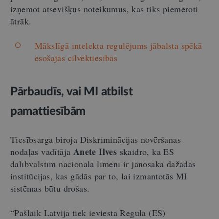
izņemot atsevišķus noteikumus, kas tiks piemēroti
ātrāk.
Mākslīgā intelekta regulējums jābalsta spēkā
esošajās cilvēktiesībās
Pārbaudīs, vai MI atbilst
pamattiesībām
Tiesībsarga biroja Diskriminācijas novēršanas
Anete Ilves
nodaļas vadītāja
skaidro, ka ES
dalībvalstīm nacionālā līmenī ir jānosaka dažādas
institūcijas, kas gādās par to, lai izmantotās MI
sistēmas būtu drošas.
“Pašlaik Latvijā tiek ieviesta Regula (ES)