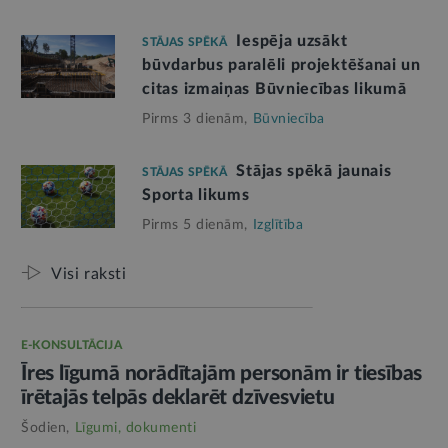
Iespēja uzsākt
STĀJAS SPĒKĀ
būvdarbus paralēli projektēšanai un
citas izmaiņas Būvniecības likumā
Pirms 3 dienām,
Būvniecība
Stājas spēkā jaunais
STĀJAS SPĒKĀ
Sporta likums
Pirms 5 dienām,
Izglītība
Visi raksti
E-KONSULTĀCIJA
Īres līgumā norādītajām personām ir tiesības
īrētajās telpās deklarēt dzīvesvietu
Šodien,
Līgumi, dokumenti