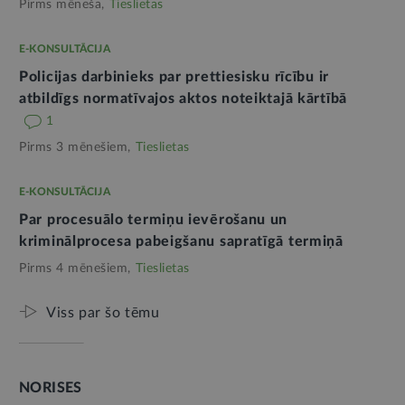
Pirms mēneša,
Tieslietas
E-KONSULTĀCIJA
Policijas darbinieks par prettiesisku rīcību ir
atbildīgs normatīvajos aktos noteiktajā kārtībā
1
Pirms 3 mēnešiem,
Tieslietas
E-KONSULTĀCIJA
Par procesuālo termiņu ievērošanu un
kriminālprocesa pabeigšanu sapratīgā termiņā
Pirms 4 mēnešiem,
Tieslietas
Viss par šo tēmu
NORISES