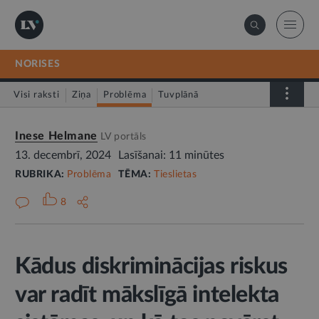
NORISES
Visi raksti
Ziņa
Problēma
Tuvplānā
Dienas fakts
Inese Helmane
LV portāls
13. decembrī, 2024
Lasīšanai: 11 minūtes
RUBRIKA:
Problēma
TĒMA:
Tieslietas
8
Kādus diskriminācijas riskus
var radīt mākslīgā intelekta