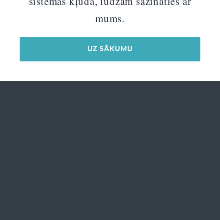
sistēmas kļūda, lūdzam sazināties ar
mums.
UZ SĀKUMU