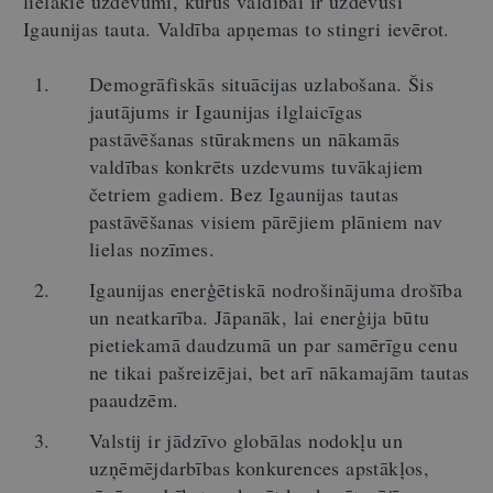
lielākie uzdevumi, kurus valdībai ir uzdevusi
Igaunijas tauta. Valdība apņemas to stingri ievērot.
Demogrāfiskās situācijas uzlabošana. Šis
jautājums ir Igaunijas ilglaicīgas
pastāvēšanas stūrakmens un nākamās
valdības konkrēts uzdevums tuvākajiem
četriem gadiem. Bez Igaunijas tautas
pastāvēšanas visiem pārējiem plāniem nav
lielas nozīmes.
Igaunijas enerģētiskā nodrošinājuma drošība
un neatkarība. Jāpanāk, lai enerģija būtu
pietiekamā daudzumā un par samērīgu cenu
ne tikai pašreizējai, bet arī nākamajām tautas
paaudzēm.
Valstij ir jādzīvo globālas nodokļu un
uzņēmējdarbības konkurences apstākļos,