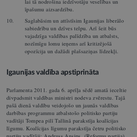
lai tā nodrošina iedzīvotāju veselības un
īpašumu aizsardzību.
Saglabāsim un attīstīsim Igaunijas liberālo
sabiedrību un dzīves telpu. Arī šeit būs
vajadzīga valdības palīdzība un atbalsts,
nozīmīgu lomu ieņems arī kritizējošā
opozīcija un dažādi plašsaziņas līdzekļi.
Igaunijas valdība apstiprināta
Parlamenta 2011. gada 6. aprīļa sēdē amatā ieceltie
divpadsmit valdības ministri nodeva zvērestu. Tajā
pašā dienā valdību veidojošo un jaunās valdības
darbības programmu atbalstošo politisko partiju
vadītāji Tompea pilī Tallinā parakstīja koalīcijas
līgumu. Koalīcijas līgumu parakstīja četru politisko
partiju vadītāji: Andruss Ansips (Reformu partija),