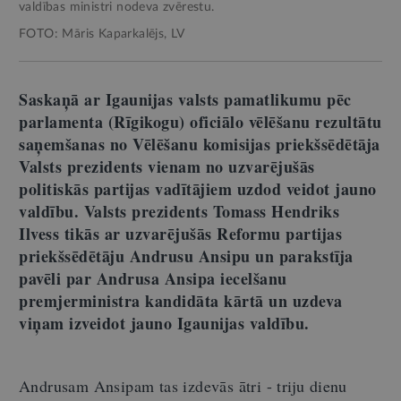
valdības ministri nodeva zvērestu.
FOTO: Māris Kaparkalējs, LV
Saskaņā ar Igaunijas valsts pamatlikumu pēc
parlamenta (Rīgikogu) oficiālo vēlēšanu rezultātu
saņemšanas no Vēlēšanu komisijas priekšsēdētāja
Valsts prezidents vienam no uzvarējušās
politiskās partijas vadītājiem uzdod veidot jauno
valdību. Valsts prezidents Tomass Hendriks
Ilvess tikās ar uzvarējušās Reformu partijas
priekšsēdētāju Andrusu Ansipu un parakstīja
pavēli par Andrusa Ansipa iecelšanu
premjerministra kandidāta kārtā un uzdeva
viņam izveidot jauno Igaunijas valdību.
Andrusam Ansipam tas izdevās ātri - triju dienu