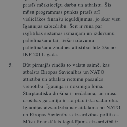
prasīs mērķtiecīgu darbu un atbalstu. Šis
mūsu programmas punkts prasīs arī
vislielākos finanšu ieguldījumus, jo skar visu
Igaunijas sabiedrību. Šeit ir runa par
izglītības sistēmas izmaiņām un izdevumu
palielināšanu tai, tiešo izdevumu
palielināšanu zinātnes attīstībai līdz 2% no
IKP 2011. gadā.
Būt pirmajās rindās to valstu saimē, kas
atbalsta Eiropas Savienības un NATO
attīstību un atbalsta rietumu pasaules
vienotību, Igaunijā ir nozīmīga loma.
Starptautiskā drošība ir nedalāma, un mūsu
drošības garantija ir starptautiskā sadarbība.
Igaunijas aizsardzība nav atdalāma no NATO
un Eiropas Savienības aizsardzības politikas.
Mūsu finansiālais ieguldījums aizsardzībā ir