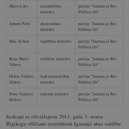
Marts Lārs
aizsardzības
partija "Isamaa ja Res
ministrs
Publica liit"
Juhans Parts
ekonomikas
partija "Isamaa ja Res
ministrs
Publica liit"
Jāks Āvikso
izglītības ministrs
partija "Isamaa ja Res
Publica liit"
Kens Marti
iekšlietu ministrs
partija "Isamaa ja Res
Vahers
Publica liit"
Helirs Valdors
lauksaimniecības
partija "Isamaa ja Res
Sēders
ministrs
Publica liit"
Sīms Valmers
reģionu ministrs
partija "Isamaa ja Res
Kīslers
Publica liit"
Saskaņā ar oficiālajiem 2011. gada 3. marta
Rīgikogu vēlēšanu rezultātiem Igaunijā abas valdību