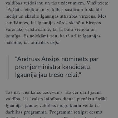
valdības veidošanu un tās uzdevumiem. Viņš teica:
"Pašlaik ieteiktajam valdības sastāvam ir skaidri
mērķi un skaidrs Igaunijas attīstības virziens. Mēs
centīsimies, lai Igaunijas vārds skanētu Eiropas
varenāko valstu saimē, lai tā būtu vienota un
laimīga. Es nelokāmi ticu, ka tā arī ir Igaunijas
nākotne, tās attīstības ceļš."
"Andruss Ansips nominēts par
premjerministra kandidātu
Igaunijā jau trešo reizi."
Tas nav vienkāršs uzdevums. Ko cer darīt jaunā
valdība, lai "valsts laimības diena" pienāktu ātrāk?
Igaunijas jaunās valdības mugurkaulu veido tās
darbības programma. Programmā ietilpst desmit