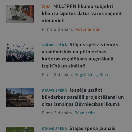
NILLTPFN likuma subjekti
ZIŅA
klientu izpētes datus varēs saņemt
vienuviet
Pirms 2 dienām,
Personas dati
Stājies spēkā vienots
STĀJAS SPĒKĀ
akadēmiskās un pētniecības
karjeras regulējums augstākajā
izglītībā un zinātnē
Pirms 3 dienām,
Augstākā izglītība
Iespēja uzsākt
STĀJAS SPĒKĀ
būvdarbus paralēli projektēšanai un
citas izmaiņas Būvniecības likumā
Pirms 3 dienām,
Būvniecība
Stājas spēkā jaunais
STĀJAS SPĒKĀ