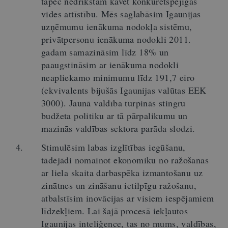
tāpēc nedrīkstam kavēt konkurētspējīgas
vides attīstību. Mēs saglabāsim Igaunijas
uzņēmumu ienākuma nodokļa sistēmu,
privātpersonu ienākuma nodokli 2011.
gadam samazināsim līdz 18% un
paaugstināsim ar ienākuma nodokli
neapliekamo minimumu līdz 191,7 eiro
(ekvivalents bijušās Igaunijas valūtas EEK
3000). Jaunā valdība turpinās stingru
budžeta politiku ar tā pārpalikumu un
mazinās valdības sektora parāda slodzi.
Stimulēsim labas izglītības iegūšanu,
tādējādi nomainot ekonomiku no ražošanas
ar liela skaita darbaspēka izmantošanu uz
zinātnes un zināšanu ietilpīgu ražošanu,
atbalstīsim inovācijas ar visiem iespējamiem
līdzekļiem. Lai šajā procesā iekļautos
Igaunijas inteliģence, tas no mums, valdības,