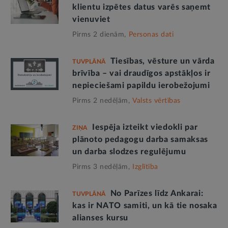
klientu izpētes datus varēs saņemt
vienuviet
Pirms 2 dienām,
Personas dati
Tiesības, vēsture un vārda
TUVPLĀNĀ
brīvība – vai draudīgos apstākļos ir
nepieciešami papildu ierobežojumi
Pirms 2 nedēļām,
Valsts vērtības
Iespēja izteikt viedokli par
ZIŅA
plānoto pedagogu darba samaksas
un darba slodzes regulējumu
Pirms 3 nedēļām,
Izglītība
No Parīzes līdz Ankarai:
TUVPLĀNĀ
kas ir NATO samiti, un kā tie nosaka
alianses kursu