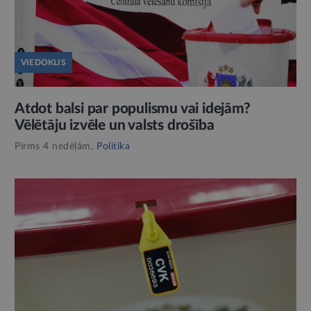
VIEDOKLIS
Atdot balsi par populismu vai idejām?
Vēlētāju izvēle un valsts drošība
Pirms 4 nedēļām,
Politika