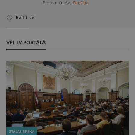
Pirms mēneša,
Drošība
Rādīt vēl
VĒL LV PORTĀLĀ
STĀJAS SPĒKĀ