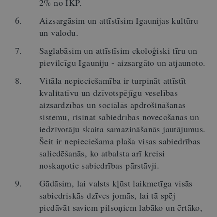
2% no IKP.
Aizsargāsim un attīstīsim Igaunijas kultūru
un valodu.
Saglabāsim un attīstīsim ekoloģiski tīru un
pievilcīgu Igauniju - aizsargāto un atjaunoto.
Vitāla nepieciešamība ir turpināt attīstīt
kvalitatīvu un dzīvotspējīgu veselības
aizsardzības un sociālās apdrošināšanas
sistēmu, risināt sabiedrības novecošanās un
iedzīvotāju skaita samazināšanās jautājumus.
Šeit ir nepieciešama plaša visas sabiedrības
saliedēšanās, ko atbalsta arī kreisi
noskaņotie sabiedrības pārstāvji.
Gādāsim, lai valsts kļūst laikmetīga visās
sabiedriskās dzīves jomās, lai tā spēj
piedāvāt saviem pilsoņiem labāko un ērtāko,