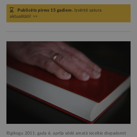
Publicēts pirms 15 gadiem.
Izvērtē satura
aktualitāti! >>
Rīgikogu 2011. gada 6. aprīļa sēdē amatā ieceltie divpadsmit