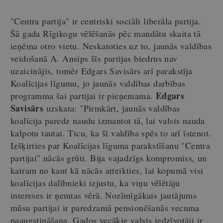
"Centra partija" ir centriski sociāli liberāla partija.
Šā gada Rīgikogu vēlēšanās pēc mandātu skaita tā
ieņēma otro vietu. Neskatoties uz to, jaunās valdības
veidošanā A. Ansips šīs partijas biedrus nav
uzaicinājis, tomēr Edgars Savisārs arī parakstīja
Koalīcijas līgumu, jo jaunās valdības darbības
Edgars
programma šai partijai ir pieņemama.
Savisārs
uzskata: "Pirmkārt, jaunās valdības
koalīcija paredz naudu izmantot tā, lai valsts nauda
kalpotu tautai. Ticu, ka šī valdība spēs to arī īstenot.
Izšķirties par Koalīcijas līguma parakstīšanu "Centra
partijai" nācās grūti. Bija vajadzīgs kompromiss, un
katram no kaut kā nācās atteikties, lai kopumā visi
koalīcijas dalībnieki izjustu, ka viņu vēlētāju
intereses ir ņemtas vērā. Nozīmīgākais jautājums
mūsu partijai ir paredzamā pensionēšanās vecuma
paaugstināšana. Gados vecākie valsts iedzīvotāji ir