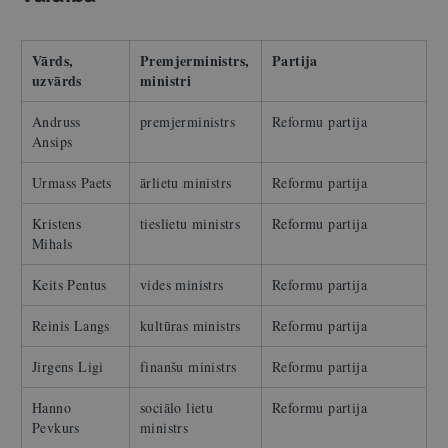
Vārds,
Premjerministrs,
Partija
uzvārds
ministri
Andruss
premjerministrs
Reformu partija
Ansips
Urmass Paets
ārlietu ministrs
Reformu partija
Kristens
tieslietu ministrs
Reformu partija
Mihals
Keits Pentus
vides ministrs
Reformu partija
Reinis Langs
kultūras ministrs
Reformu partija
Jirgens Ligi
finanšu ministrs
Reformu partija
Hanno
sociālo lietu
Reformu partija
Pevkurs
ministrs