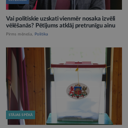
Vai politiskie uzskati vienmēr nosaka izvēli
vēlēšanās? Pētījums atklāj pretrunīgu ainu
Pirms mēneša,
Politika
STĀJAS SPĒKĀ