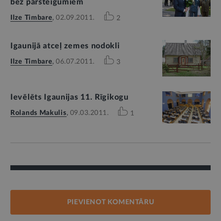
bez pārsteigumiem
Ilze Timbare
,
02.09.2011.
2
Igaunijā atceļ zemes nodokli
Ilze Timbare
,
06.07.2011.
3
Ievēlēts Igaunijas 11. Rīgikogu
Rolands Makulis
,
09.03.2011.
1
PIEVIENOT KOMENTĀRU