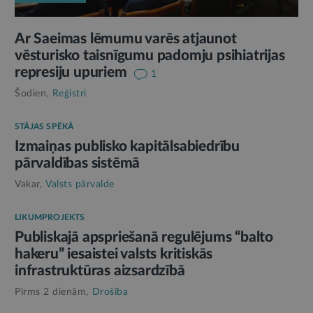
Ar Saeimas lēmumu varēs atjaunot
vēsturisko taisnīgumu padomju psihiatrijas
represiju upuriem
1
Šodien,
Reģistri
STĀJAS SPĒKĀ
Izmaiņas publisko kapitālsabiedrību
pārvaldības sistēmā
Vakar,
Valsts pārvalde
LIKUMPROJEKTS
Publiskajā apspriešanā regulējums “balto
hakeru” iesaistei valsts kritiskās
infrastruktūras aizsardzībā
Pirms 2 dienām,
Drošība