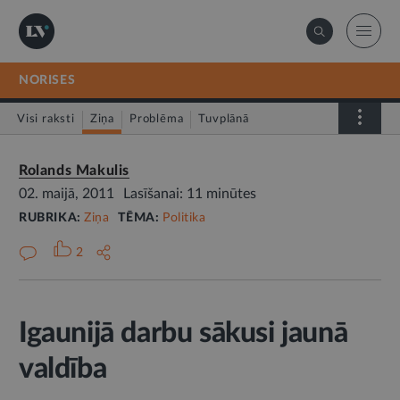
NORISES
Visi raksti
Ziņa
Problēma
Tuvplānā
Dienas fakts
Rolands Makulis
02. maijā, 2011
Lasīšanai: 11 minūtes
RUBRIKA:
Ziņa
TĒMA:
Politika
2
Igaunijā darbu sākusi jaunā
valdība