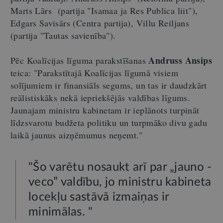
Marts Lārs (partija "Isamaa ja Res Publica liit"),
Edgars Savisārs (Centra partija), Villu Reiljans
(partija "Tautas savienība").
Andruss Ansips
Pēc Koalīcijas līguma parakstīšanas
teica: "Parakstītajā Koalīcijas līgumā visiem
solījumiem ir finansiāls segums, un tas ir daudzkārt
reālistiskāks nekā iepriekšējās valdības līgums.
Jaunajam ministru kabinetam ir ieplānots turpināt
līdzsvarotu budžeta politiku un turpmāko divu gadu
laikā jaunus aizņēmumus neņemt."
"Šo varētu nosaukt arī par „jauno -
veco” valdību, jo ministru kabineta
locekļu sastāvā izmaiņas ir
minimālas. "