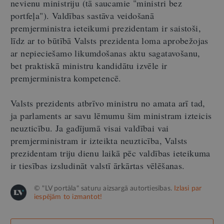
nevienu ministriju (tā saucamie "ministri bez
portfeļa"). Valdības sastāva veidošanā
premjerministra ieteikumi prezidentam ir saistoši,
līdz ar to būtībā Valsts prezidenta loma aprobežojas
ar nepieciešamo likumdošanas aktu sagatavošanu,
bet praktiskā ministru kandidātu izvēle ir
premjerministra kompetencē.
Valsts prezidents atbrīvo ministru no amata arī tad,
ja parlaments ar savu lēmumu šim ministram izteicis
neuzticību. Ja gadījumā visai valdībai vai
premjerministram ir izteikta neuzticība, Valsts
prezidentam triju dienu laikā pēc valdības ieteikuma
ir tiesības izsludināt valstī ārkārtas vēlēšanas.
© "LV portāla" saturu aizsargā autortiesības.
Izlasi par
iespējām to izmantot!