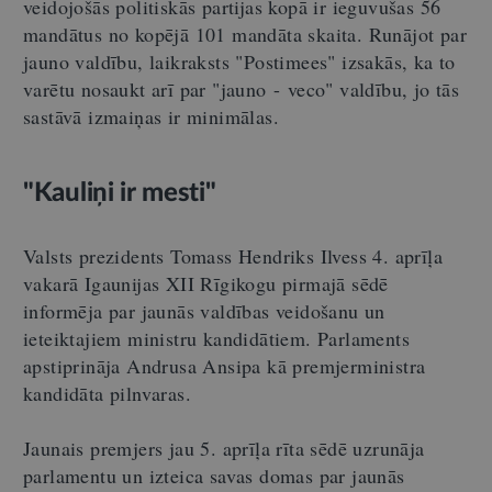
veidojošās politiskās partijas kopā ir ieguvušas 56
mandātus no kopējā 101 mandāta skaita. Runājot par
jauno valdību, laikraksts "Postimees" izsakās, ka to
varētu nosaukt arī par "jauno - veco" valdību, jo tās
sastāvā izmaiņas ir minimālas.
"Kauliņi ir mesti"
Valsts prezidents Tomass Hendriks Ilvess 4. aprīļa
vakarā Igaunijas XII Rīgikogu pirmajā sēdē
informēja par jaunās valdības veidošanu un
ieteiktajiem ministru kandidātiem. Parlaments
apstiprināja Andrusa Ansipa kā premjerministra
kandidāta pilnvaras.
Jaunais premjers jau 5. aprīļa rīta sēdē uzrunāja
parlamentu un izteica savas domas par jaunās