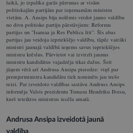
laikā, jo izpalika garās pārrunas ar visām
politiskajām partijām par ieņemamām ministru
vietām. A. Ansips bija nolēmis veidot jauno valdību
no divu politisko partiju pārstāvjiem: Reformu
partijas un "Isamaa ja Res Publica liit". Šīs abas
partijas jau veidoja iepriekšējo valdību, tāpēc vairāki
ministri jaunajā valdībā ieņems savus iepriekšējos
ministru krēslus. Pārvietot vai izvirzīt jaunus
ministru kandidātus vajadzēja tikai dažus. Šeit
jāņem vērā arī Andrusa Ansipa pieredze: viņš par
premjerministra kandidātu tiek nominēts jau trešo
reizi. Par izveidoto valdības sastāvu Andruss Ansips
informēja Valsts prezidentu Tomasu Hendriku Ilvesu,
kurš ieteiktos ministrus iecēla amatā.
Andrusa Ansipa izveidotā jaunā
valdība