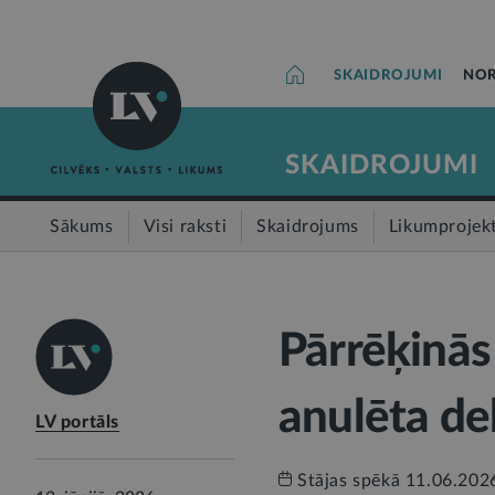
SKAIDROJUMI
NOR
SKAIDROJUMI
Sākums
Visi raksti
Skaidrojums
Likumprojek
Pārrēķinās
anulēta de
LV portāls
Stājas spēkā 11.06.202