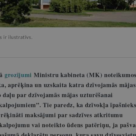
ir ilustratīvs.
kā
grozījumi
Ministru kabineta (MK) noteikumos
a, aprēķina un uzskaita katra dzīvojamās mājas
 daļu par dzīvojamās mājas uzturēšanai
alpojumiem”. Tie paredz, ka dzīvokļa īpašnieks
pārrēķināti maksājumi par sadzīves atkritumu
alpojumu vai noteikto ūdens patēriņu, ja pašva
īpašumā deklarētu personu, kura savu dzīvesviet