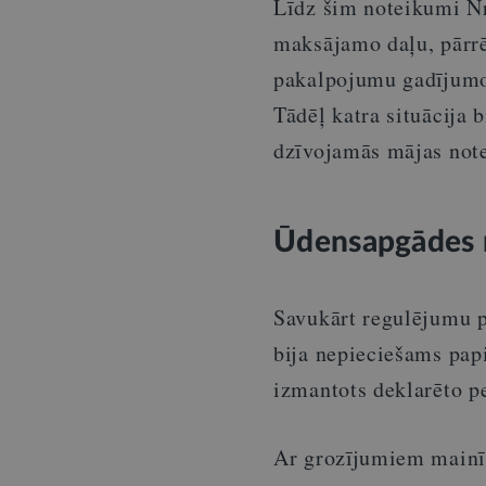
Līdz šim noteikumi Nr
maksājamo daļu, pārr
pakalpojumu gadījumos
Tādēļ katra situācija b
dzīvojamās mājas note
Ūdensapgādes 
Savukārt regulējumu 
bija nepieciešams papi
izmantots deklarēto pe
Ar grozījumiem mainī