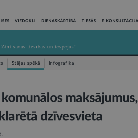
ISES
VIEDOKĻI
DIENASKĀRTĪBĀ
TIESĀS
E-KONSULTĀCIJ
Zini savas tiesības un iespējas!
ts
Stājas spēkā
Infografika
 komunālos maksājumus,
klarētā dzīvesvieta
6.