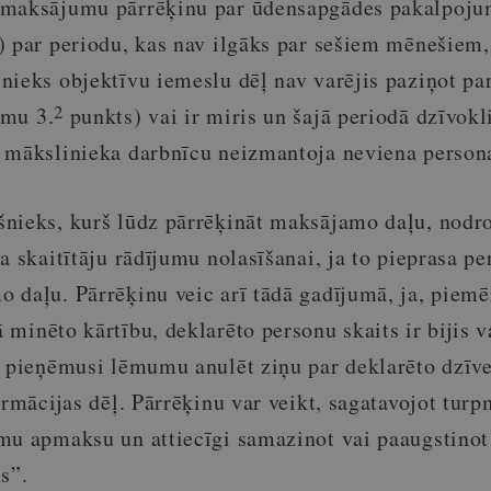
 maksājumu pārrēķinu par ūdensapgādes pakalpoju
) par periodu, kas nav ilgāks par sešiem mēnešiem,
nieks objektīvu iemeslu dēļ nav varējis paziņot pa
2
kumu
3.
punkts) vai ir miris un šajā periodā dzīvokl
 mākslinieka darbnīcu neizmantoja neviena person
nieks, kurš lūdz pārrēķināt maksājamo daļu, nodr
a skaitītāju rādījumu nolasīšanai, ja to pieprasa pe
 daļu. Pārrēķinu veic arī tādā gadījumā, ja, piemē
minēto kārtību, deklarēto personu skaits ir bijis v
r pieņēmusi lēmumu anulēt ziņu par deklarēto dzīv
ormācijas dēļ. Pārrēķinu var veikt, sagatavojot tur
mu apmaksu un attiecīgi samazinot vai paaugstinot
s”.