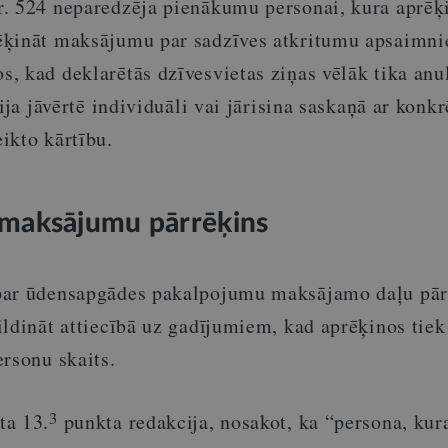
. 524 neparedzēja pienākumu personai, kura aprēķ
ēķināt maksājumu par sadzīves atkritumu apsaimni
, kad deklarētās dzīvesvietas ziņas vēlāk tika anul
ija jāvērtē individuāli vai jārisina saskaņā ar konkr
ikto kārtību.
maksājumu pārrēķins
par ūdensapgādes pakalpojumu maksājamo daļu pār
ldināt attiecībā uz gadījumiem, kad aprēķinos tiek
rsonu skaits.
3
ta 13.
punkta redakcija, nosakot, ka “persona, kur