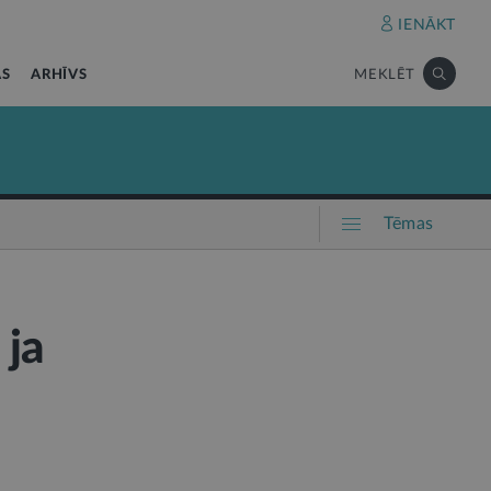
IENĀKT
AS
ARHĪVS
MEKLĒT
Tēmas
 ja