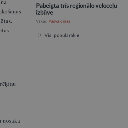
ina
Pabeigta trīs reģionālo veloceļu
ekošanas
izbūve
ētas.
Vakar,
Pašvaldības
ētās
Visi populārākie
rēķinu
a nosaka