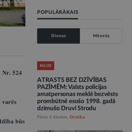
POPULĀRĀKAIS
Dienas
Mēneša
RELĪZE
 Nr. 524
ATRASTS BEZ DZĪVĪBAS
PAZĪMĒM: Valsts policijas
amatpersonas meklē bezvēsts
 varēs
prombūtnē esošo 1998. gadā
dzimušo Druvi Strodu
Pirms 3 dienām,
Drošība
ldība būs
u