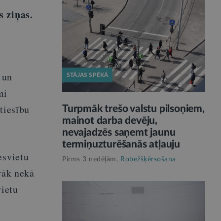
s ziņas.
 un
STĀJAS SPĒKĀ
mi
tiesību
Turpmāk trešo valstu pilsoņiem,
mainot darba devēju,
nevajadzēs saņemt jaunu
termiņuzturēšanās atļauju
esvietu
Pirms 3 nedēļām,
Robežšķērsošana
rāk nekā
vietu