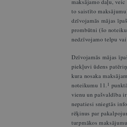
maksājamo daļu, veic
to saistīto maksājumu
dzīvojamās mājas īpaš
prombūtni (šo notei
nedzīvojamo telpu vai
Dzīvojamās mājas īpaš
piekļuvi ūdens patēriņ
kura nosaka maksājamo
1
noteikumu 11.
punktā 
vienu un pašvaldība i
nepatiesi sniegtās inf
rēķinus par pakalpoju
turpmākos maksājumu