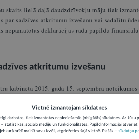
u skaits lielā daļā daudzdzīvokļu māju tiek izmanto
 par sadzīves atkritumu izvešanu vai sadalītu ūde
as nepamatotas deklarācijas rada papildu finansiālu
sadzīves atkritumu izvešanu
tru kabineta 2015. gada 15. septembra noteikumos
saka, aprēķina un uzskaita katra dzīvojamās mājas
zīvojamās mājas uzturēšanai nepieciešamajiem
Vietnē izmantojam sīkdatnes
kts, ka pēc dzīvokļa īpašnieka iesnieguma saņemš
rtīgi darbotos, tiek izmantotas nepieciešamās (obligātās) sīkdatnes. Ar Jūsu p
 – statistikas, sociālo mediju un funkcionalitātes. Papildinformācijai atveriet "
r deklarētās personas ziņu anulēšanu, persona, ku
jebkurā brīdī mainīt savu izvēli, atgriežoties šajā vietnē. Plašāk –
sīkdatņu po