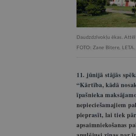
Daudzdzīvokļu ēkas. Attēls 
FOTO: Zane Bitere, LETA.
11. jūnijā stājās spē
“Kārtība, kādā nosak
īpašnieka maksājamo
nepieciešamajiem pak
pieprasīt, lai tiek 
apsaimniekošanas pak
anulējusi ziņas par 