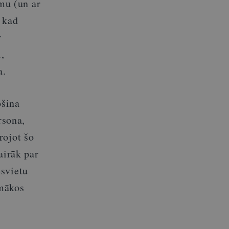
mu (un ar
 kad
r
i,
a.
ošina
rsona,
rojot šo
airāk par
esvietu
pmākos