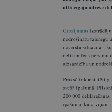
attiecīgajā adresē de
Grozījumus
izstrādāju
nodrošinātu taisnīgu
novērstu situācijas, 
nelikumīgas personu de
aizsardzība un nodroš
Praksē ir konstatēti g
svešā īpašumā. Pilsonī
200 000 deklarēšanās 
īpašumā, kurā viņām n