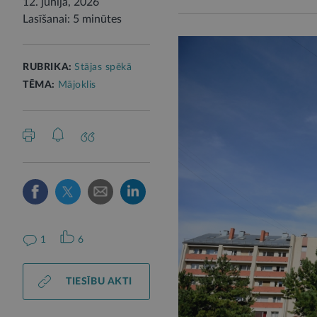
12. jūnijā, 2026
Lasīšanai: 5 minūtes
RUBRIKA:
Stājas spēkā
TĒMA:
Mājoklis
1
6
TIESĪBU AKTI