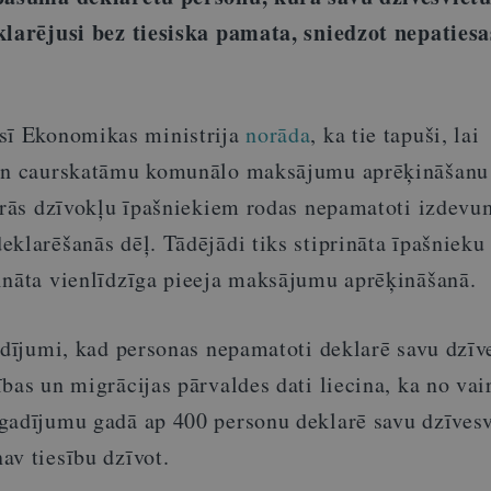
klarējusi bez tiesiska pamata, sniedzot nepatiesa
sī Ekonomikas ministrija
norāda
, ka tie tapuši, lai
 un caurskatāmu komunālo maksājumu aprēķināšanu
kurās dzīvokļu īpašniekiem rodas nepamatoti izdevu
klarēšanās dēļ. Tādējādi tiks stiprināta īpašnieku 
ināta vienlīdzīga pieeja maksājumu aprēķināšanā.
adījumi, kad personas nepamatoti deklarē savu dzīv
bas un migrācijas pārvaldes dati liecina, ka no vai
gadījumu gadā ap 400 personu deklarē savu dzīves
av tiesību dzīvot.