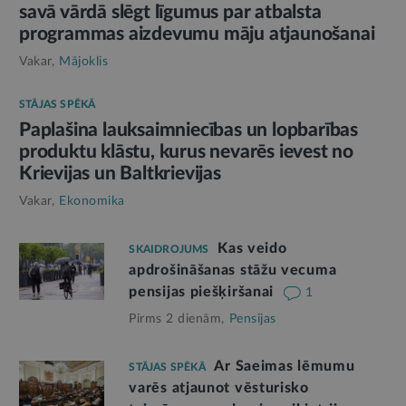
savā vārdā slēgt līgumus par atbalsta
programmas aizdevumu māju atjaunošanai
Vakar,
Mājoklis
STĀJAS SPĒKĀ
Paplašina lauksaimniecības un lopbarības
produktu klāstu, kurus nevarēs ievest no
Krievijas un Baltkrievijas
Vakar,
Ekonomika
Kas veido
SKAIDROJUMS
apdrošināšanas stāžu vecuma
pensijas piešķiršanai
1
Pirms 2 dienām,
Pensijas
Ar Saeimas lēmumu
STĀJAS SPĒKĀ
varēs atjaunot vēsturisko