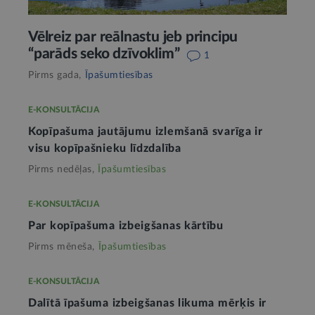
Vēlreiz par reālnastu jeb principu
“parāds seko dzīvoklim”
1
Pirms gada,
Īpašumtiesības
E-KONSULTĀCIJA
Kopīpašuma jautājumu izlemšanā svarīga ir
visu kopīpašnieku līdzdalība
Pirms nedēļas,
Īpašumtiesības
E-KONSULTĀCIJA
Par kopīpašuma izbeigšanas kārtību
Pirms mēneša,
Īpašumtiesības
E-KONSULTĀCIJA
Dalītā īpašuma izbeigšanas likuma mērķis ir