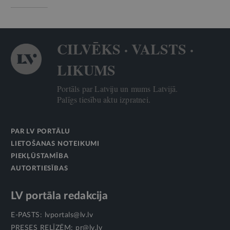
CILVĒKS · VALSTS ·
LIKUMS
Portāls par Latviju un mums Latvijā.
Palīgs tiesību aktu izpratnei.
PAR LV PORTĀLU
LIETOŠANAS NOTEIKUMI
PIEKĻŪSTAMĪBA
AUTORTIESĪBAS
LV portāla redakcija
E-PASTS:
lvportals@lv.lv
PRESES RELĪZĒM:
pr@lv.lv