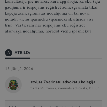
konsultāciju pie notāres, kura apgalvoja, ka ēku šajā
gadījumā ir iespējams reģistrēt zemesgrāmatā tikai
kopējā zemesgrāmatas nodalījumā un tai nevar
norādīt vienu īpašnieku (īpašnieki skaitīsies visi
trīs). Vai tiešām nav iespējams ēku reģistrēt
atsevišķā nodalījumā, norādot vienu īpašnieku?
ATBILD:
A
15. jūnijā, 2026
Latvijas Zvērinātu advokātu kolēģija
Imants Muižnieks, zvērināts advokāts, Dr. iur.