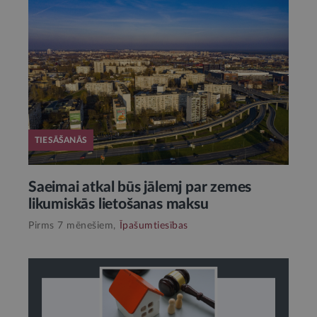
TIESĀŠANĀS
Saeimai atkal būs jālemj par zemes
likumiskās lietošanas maksu
Pirms 7 mēnešiem,
Īpašumtiesības