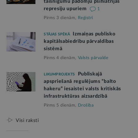
taisnīgumu padomju psihiatrijas
represiju upuriem
1
Pirms 3 dienām,
Reģistri
Izmaiņas publisko
STĀJAS SPĒKĀ
kapitālsabiedrību pārvaldības
sistēmā
Pirms 4 dienām,
Valsts pārvalde
Publiskajā
LIKUMPROJEKTS
apspriešanā regulējums “balto
hakeru” iesaistei valsts kritiskās
infrastruktūras aizsardzībā
Pirms 5 dienām,
Drošība
Visi raksti