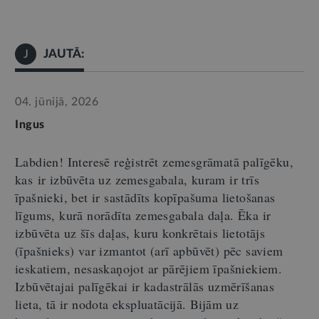
JAUTĀ:
J
04. jūnijā, 2026
Ingus
Labdien! Interesē reģistrēt zemesgrāmatā palīgēku,
k
as
ir izbūvēta uz zemesgabala, kuram ir trīs
īpašnieki, bet ir sastādīts kopīpašuma lietošanas
līgums, kurā norādīta zemesgabala daļa. Ēka ir
izbūvēta uz šīs daļas, kuru konkrētais lietotājs
(īpašnieks) var izmantot (arī apbūvēt) pēc saviem
ieskatiem, nesaskaņojot ar pārējiem īpašniekiem.
Izbūvētajai palīgēkai ir kadastrālās uzmērīšanas
lieta, tā ir nodota ekspluatācijā. Bijām uz