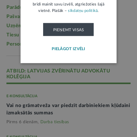
brīdī mainīt savu izvēli, atgriežoties šajā
Parādu piedziņa
(2558)
Labklājība
(2254)
vietnē. Plašāk –
sīkdatņu politikā
.
Pašvaldības
(2217)
Uzturlīdzekļi
(1457)
Uzņēmējdarbība
(1355)
Ģimene
(1241)
PIEŅEMT VISAS
Tiesu sistēma
(1099)
Izglītība
(1095)
Personas dati
(1052)
PIELĀGOT IZVĒLI
ATBILD: LATVIJAS ZVĒRINĀTU ADVOKĀTU
KOLĒĢIJA
E-KONSULTĀCIJA
Vai no grāmatveža var piedzīt darbiniekiem kļūdaini
izmaksātās summas
Pirms 6 dienām,
Darba tiesības