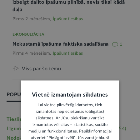
izbeigt dalīto īpašumu pilnībā, nevis tikai kādā
daļā
Pirms 2 mēnešiem,
Īpašumtiesības
E-KONSULTĀCIJA
Nekustamā īpašuma faktiska sadalīšana
1
Pirms 4 mēnešiem,
Īpašumtiesības
Viss par šo tēmu
Vietnē izmantojam sīkdatnes
POPULĀRĀKĀS TĒMAS
Lai vietne pilnvērtīgi darbotos, tiek
izmantotas nepieciešamās (obligātās)
sīkdatnes. Ar Jūsu piekrišanu var tikt
Tieslietas
(6246)
Darba tiesības
(5764)
izmantotas vēl citas – statistikas, sociālo
Līgumi, dokumenti
(5364)
Īpašumtiesības
(3954)
mediju un funkcionalitātes. Papildinformācijai
Nodokļi
(3710)
Mājoklis
(3142)
atveriet "Pielāgot izvēli". Jūs varat jebkurā