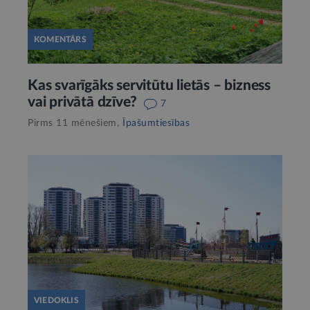
KOMENTĀRS
Kas svarīgāks servitūtu lietās – bizness
vai privātā dzīve?
7
Pirms 11 mēnešiem,
Īpašumtiesības
VIEDOKLIS