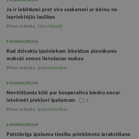
E-KONSULTĀCIJA
Ja ir iebildumi pret vīra saskarsmi ar bērnu no
iepriekšējās laulības
Pirms mēneša,
Uzturlīdzekļi
E-KONSULTĀCIJA
Kad dzīvokļa īpašniekam izbeidzas pienākums
maksāt zemes lietošanas maksu
Pirms mēneša,
Īpašumtiesības
E-KONSULTĀCIJA
Nevēlēšanās kļūt par kooperatīva biedru nevar
ietekmēt piekļuvi īpašumam
1
Pirms mēneša,
Īpašumtiesības
E-KONSULTĀCIJA
Patstāvīga īpašuma tiesību priekšmeta ierakstīšana