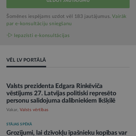
UZDOT JAUTĀJUMU
Šomēnes iespējams uzdot vēl 183 jautājumus.
Vairāk
par e‑konsultāciju sniegšanu
Iepazīsti e-konsultācijas
VĒL LV PORTĀLĀ
AMATPERSONAS RUNA
Valsts prezidenta Edgara Rinkēviča
vēstījums 27. Latvijas politiski represēto
personu salidojuma dalībniekiem Ikšķilē
Vakar,
Valsts vērtības
STĀJAS SPĒKĀ
Grozījumi, lai dzīvokļu īpašnieku kopības var