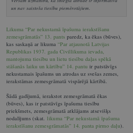
Vēršam uzmanību, ka sniegtā atbilde ir informatīva
un nav saistoša tiesību piemērotājiem.
Likuma “Par nekustamā īpašuma ierakstīšanu
zemesgrāmatās” 13. pants
paredz, ka ēkas (būves),
kas saskaņā ar likuma
“Par atjaunotā Latvijas
Republikas 1937. gada Civillikuma ievada,
mantojuma tiesību un lietu tiesību daļas spēkā
stāšanās laiku un kārtību”
14. pantu
ir patstāvīgs
nekustamais īpašums un atrodas uz svešas zemes,
ierakstāmas zemesgrāmatā vispārējā kārtībā.
Šādā gadījumā, ierakstot zemesgrāmatā ēkas
(būves), kas ir patstāvīgs īpašuma tiesību
priekšmets, zemesgrāmatā atklājams atsevišķs
nodalījums (skat.
likuma “Par nekustamā īpašuma
ierakstīšanu zemesgrāmatās” 14. panta pirmo daļu
).