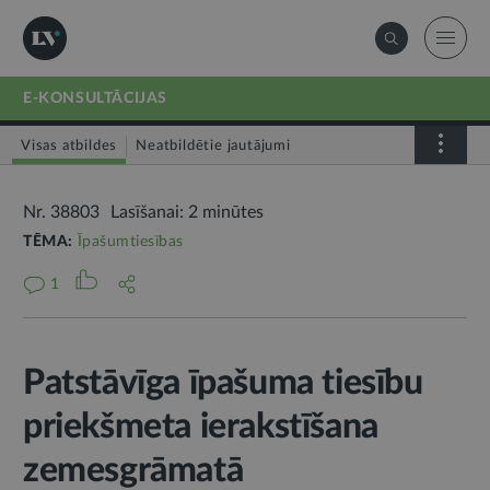
E-KONSULTĀCIJAS
Visas atbildes
Neatbildētie jautājumi
Nr. 38803
Lasīšanai: 2 minūtes
TĒMA:
Īpašumtiesības
1
Patstāvīga īpašuma tiesību
priekšmeta ierakstīšana
zemesgrāmatā