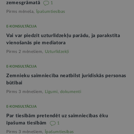
zemesgrāmatā
1
Pirms mēneša,
Īpašumtiesības
E-KONSULTĀCIJA
Vai var piedzīt uzturlīdzekļu parādu, ja parakstīta
vienošanās pie mediatora
Pirms 2 mēnešiem,
Uzturlīdzekļi
E-KONSULTĀCIJA
Zemnieku saimniecība neatbilst juridiskās personas
būtībai
Pirms 3 mēnešiem,
Līgumi, dokumenti
E-KONSULTĀCIJA
Par tiesībām pretendēt uz saimniecības ēku
īpašuma tiesībām
1
Pirms 3 mēnešiem,
Īpašumtiesības