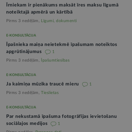
Īrniekam ir pienākums maksāt īres maksu līgumā
noteiktajā apmērā un kārtībā
Pirms 3 nedēļām,
Līgumi, dokumenti
E-KONSULTĀCIJA
Īpašnieka maiņa neietekmē īpašumam noteiktos
apgrūtinājumus
1
Pirms 3 nedēļām,
Īpašumtiesības
E-KONSULTĀCIJA
Ja kaimiņa mūzika traucē mieru
1
Pirms 3 nedēļām,
Tieslietas
E-KONSULTĀCIJA
Par nekustamā īpašuma fotogrāfijas ievietošanu
sociālajos medijos
1