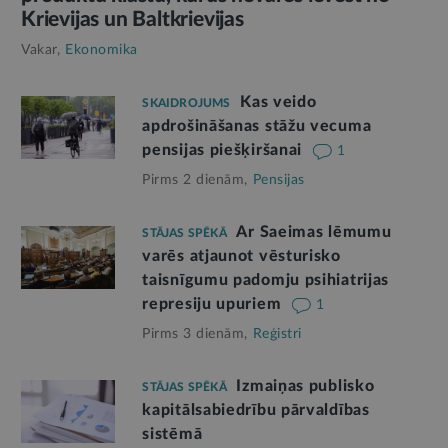
Krievijas un Baltkrievijas
Vakar,
Ekonomika
Kas veido
SKAIDROJUMS
apdrošināšanas stāžu vecuma
pensijas piešķiršanai
1
Pirms 2 dienām,
Pensijas
Ar Saeimas lēmumu
STĀJAS SPĒKĀ
varēs atjaunot vēsturisko
taisnīgumu padomju psihiatrijas
represiju upuriem
1
Pirms 3 dienām,
Reģistri
Izmaiņas publisko
STĀJAS SPĒKĀ
kapitālsabiedrību pārvaldības
sistēmā