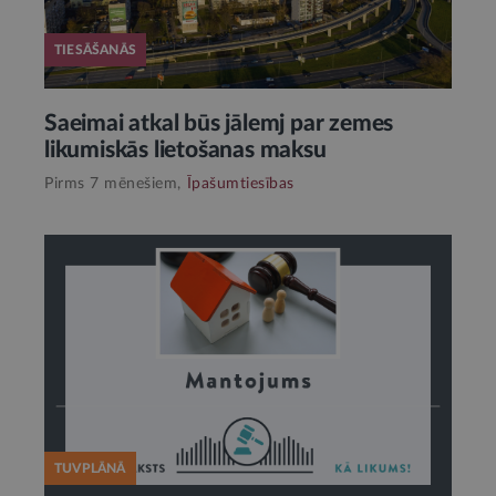
TIESĀŠANĀS
Saeimai atkal būs jālemj par zemes
likumiskās lietošanas maksu
Pirms 7 mēnešiem,
Īpašumtiesības
TUVPLĀNĀ