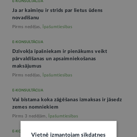
E-KONSULTĀCIJA
Ja ar kaimiņu ir strīds par lietus ūdens
novadīšanu
Pirms nedēļas,
Īpašumtiesības
E-KONSULTĀCIJA
Dzīvokļa īpašniekam ir pienākums veikt
pārvaldīšanas un apsaimniekošanas
maksājumus
Pirms nedēļas,
Īpašumtiesības
E-KONSULTĀCIJA
Vai bīstama koka zāģēšanas izmaksas ir jāsedz
zemes nomniekiem
Pirms 3 nedēļām,
Īpašumtiesības
E-KONSULTĀCIJA
Vietnē izmantojam sīkdatnes