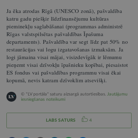
Ja ēka atrodas Rīgā (UNESCO zonā), pašvaldība
katru gadu piešķir līdzfinansējumu kultūras
pieminekļu saglabāšanai (programmas administrē
Rīgas valstspilsētas pašvaldības Īpašuma
departaments). Pašvaldība var segt līdz pat 50% no
restaurācijas vai logu izgatavošanas izmaksām. Ja
logi jāmaina visai mājai, visizdevīgāk ir lēmumu
pieņemt visai dzīvokļu īpašnieku kopībai, piesaistot
ES fondus vai pašvaldības programmu visai ēkai
kopumā, nevis katram dzīvoklim atsevišķi.
© "LV portāla" saturu aizsargā autortiesības.
Jautājumu
iesniegšanas noteikumi
LABS SATURS
4