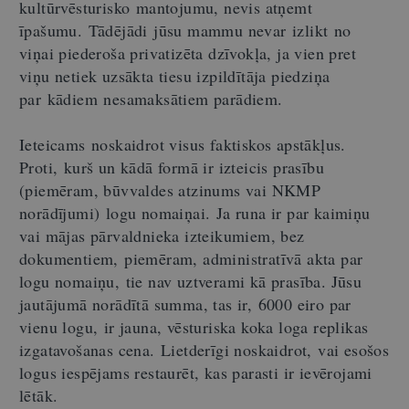
kultūrvēsturisko mantojumu, nevis atņemt
īpašumu. Tādējādi jūsu mammu nevar izlikt no
viņai piederoša privatizēta dzīvokļa, ja vien pret
viņu netiek uzsākta tiesu izpildītāja piedziņa
par kādiem nesamaksātiem parādiem.
Ieteicams noskaidrot visus faktiskos apstākļus.
Proti, kurš un kādā formā ir izteicis prasību
(piemēram, būvvaldes atzinums vai NKMP
norādījumi) logu nomaiņai. Ja runa ir par kaimiņu
vai mājas pārvaldnieka izteikumiem, bez
dokumentiem, piemēram, administratīvā akta par
logu nomaiņu, tie nav uztverami kā prasība. Jūsu
jautājumā norādītā summa, tas ir, 6000 eiro par
vienu logu, ir jauna, vēsturiska koka loga replikas
izgatavošanas cena. Lietderīgi noskaidrot, vai esošos
logus iespējams restaurēt, kas parasti ir ievērojami
lētāk.