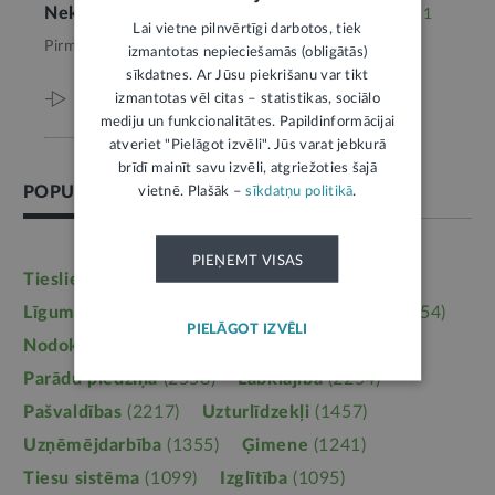
Nekustamā īpašuma faktiska sadalīšana
1
Lai vietne pilnvērtīgi darbotos, tiek
Pirms 4 mēnešiem,
Īpašumtiesības
izmantotas nepieciešamās (obligātās)
sīkdatnes. Ar Jūsu piekrišanu var tikt
izmantotas vēl citas – statistikas, sociālo
Viss par šo tēmu
mediju un funkcionalitātes. Papildinformācijai
atveriet "Pielāgot izvēli". Jūs varat jebkurā
brīdī mainīt savu izvēli, atgriežoties šajā
POPULĀRĀKĀS TĒMAS
vietnē. Plašāk –
sīkdatņu politikā
.
PIEŅEMT VISAS
Tieslietas
(6246)
Darba tiesības
(5764)
Līgumi, dokumenti
(5364)
Īpašumtiesības
(3954)
PIELĀGOT IZVĒLI
Nodokļi
(3710)
Mājoklis
(3142)
Parādu piedziņa
(2558)
Labklājība
(2254)
Pašvaldības
(2217)
Uzturlīdzekļi
(1457)
Uzņēmējdarbība
(1355)
Ģimene
(1241)
Tiesu sistēma
(1099)
Izglītība
(1095)