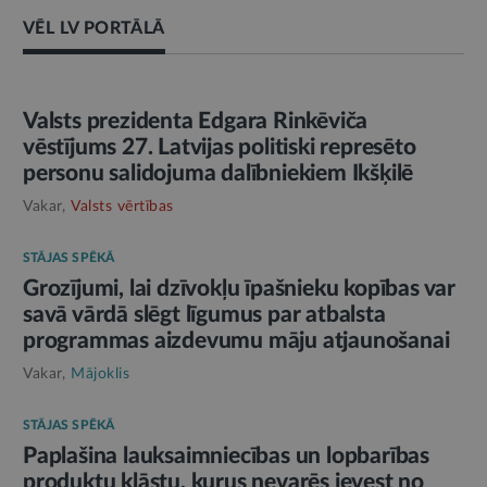
VĒL LV PORTĀLĀ
AMATPERSONAS RUNA
Valsts prezidenta Edgara Rinkēviča
vēstījums 27. Latvijas politiski represēto
personu salidojuma dalībniekiem Ikšķilē
Vakar,
Valsts vērtības
STĀJAS SPĒKĀ
Grozījumi, lai dzīvokļu īpašnieku kopības var
savā vārdā slēgt līgumus par atbalsta
programmas aizdevumu māju atjaunošanai
Vakar,
Mājoklis
STĀJAS SPĒKĀ
Paplašina lauksaimniecības un lopbarības
produktu klāstu, kurus nevarēs ievest no