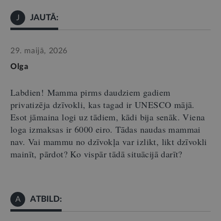
JAUTĀ:
J
29. maijā, 2026
Olga
Labdien
!
Mamma pirms daudziem gadiem
privatizēja dzīvokli, kas tagad ir UNESCO mājā.
Esot jāmaina logi uz tādiem, kādi bija senāk. Viena
loga izmaksas ir 6000 eiro. Tādas naudas mammai
nav. Vai mammu no dzīvokļa var izlikt, likt dzīvokli
mainīt, pārdot? Ko vispār tādā situācijā darīt?
ATBILD:
A