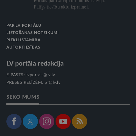
Portāls par Latviju un mums Latvijā.
Palīgs tiesību aktu izpratnei.
PAR LV PORTĀLU
LIETOŠANAS NOTEIKUMI
PIEKĻŪSTAMĪBA
AUTORTIESĪBAS
LV portāla redakcija
E-PASTS:
lvportals@lv.lv
PRESES RELĪZĒM:
pr@lv.lv
SEKO MUMS