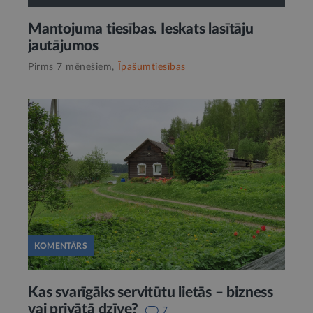
Mantojuma tiesības. Ieskats lasītāju
jautājumos
Pirms 7 mēnešiem,
Īpašumtiesības
KOMENTĀRS
Kas svarīgāks servitūtu lietās – bizness
vai privātā dzīve?
7