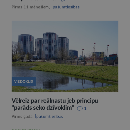
Pirms 11 mēnešiem,
Īpašumtiesības
VIEDOKLIS
Vēlreiz par reālnastu jeb principu
“parāds seko dzīvoklim”
1
Pirms gada,
Īpašumtiesības