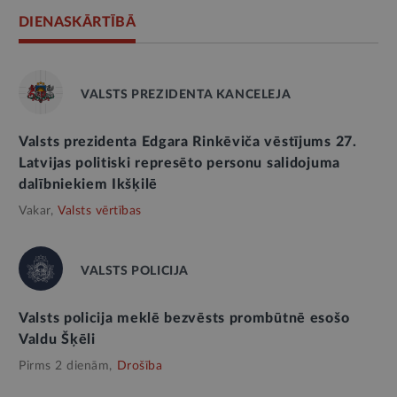
DIENASKĀRTĪBĀ
VALSTS PREZIDENTA KANCELEJA
Valsts prezidenta Edgara Rinkēviča vēstījums 27.
Latvijas politiski represēto personu salidojuma
dalībniekiem Ikšķilē
Vakar,
Valsts vērtības
VALSTS POLICIJA
Valsts policija meklē bezvēsts prombūtnē esošo
Valdu Šķēli
Pirms 2 dienām,
Drošība