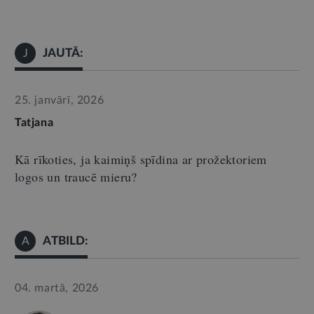
JAUTĀ:
J
25. janvārī, 2026
Tatjana
Kā rīkoties, ja kaimiņš spīdina ar prožektoriem
logos un traucē mieru?
ATBILD:
A
04. martā, 2026