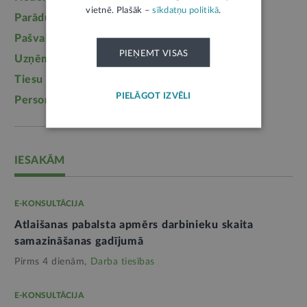
vietnē. Plašāk –
sīkdatņu politikā
.
Parādu piedziņa
(2558)
Labklājība
(2254)
Pašvaldības
(2217)
Uzturlīdzekļi
(1457)
PIEŅEMT VISAS
Uzņēmējdarbība
(1355)
Ģimene
(1241)
Tiesu sistēma
(1099)
Izglītība
(1095)
PIELĀGOT IZVĒLI
Personas dati
(1052)
IESAKĀM
E-KONSULTĀCIJA
Atlaišanas pabalsta apmērs darbinieku skaita
samazināšanas gadījumā
Pirms 4 dienām,
Darba tiesības
E-KONSULTĀCIJA