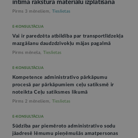
intīma rakstura materiālu izplatīšana
Pirms 3 mēnešiem,
Tieslietas
E-KONSULTĀCIJA
Vai ir paredzēta atbildība par transportlīdzekļa
mazgāšanu daudzdzīvokļu mājas pagalmā
Pirms mēneša,
Tieslietas
E-KONSULTĀCIJA
Kompetence administratīvo pārkāpumu
procesā par pārkāpumiem ceļu satiksmē ir
noteikta Ceļu satiksmes likumā
Pirms 2 mēnešiem,
Tieslietas
E-KONSULTĀCIJA
Sūdzība par piemēroto administratīvo sodu
jāadresē lēmumu pieņēmušās amatpersonas