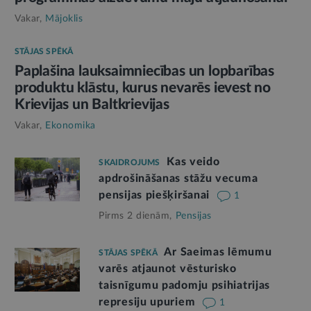
Vakar,
Mājoklis
STĀJAS SPĒKĀ
Paplašina lauksaimniecības un lopbarības
produktu klāstu, kurus nevarēs ievest no
Krievijas un Baltkrievijas
Vakar,
Ekonomika
Kas veido
SKAIDROJUMS
apdrošināšanas stāžu vecuma
pensijas piešķiršanai
1
Pirms 2 dienām,
Pensijas
Ar Saeimas lēmumu
STĀJAS SPĒKĀ
varēs atjaunot vēsturisko
taisnīgumu padomju psihiatrijas
represiju upuriem
1