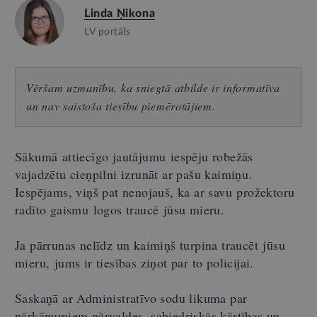
Linda Ņikona
LV portāls
Vēršam uzmanību, ka sniegtā atbilde ir informatīva
un nav saistoša tiesību piemērotājiem.
Sākumā attiecīgo jautājumu iespēju robežās
vajadzētu cieņpilni izrunāt ar pašu kaimiņu.
Iespējams, viņš pat nenojauš, ka ar savu prožektoru
radīto gaismu logos traucē jūsu mieru.
Ja pārrunas nelīdz un kaimiņš turpina traucēt jūsu
mieru, jums ir tiesības ziņot par to policijai.
Saskaņā ar Administratīvo sodu likuma par
pārkāpumiem pārvaldes, sabiedriskās kārtības un