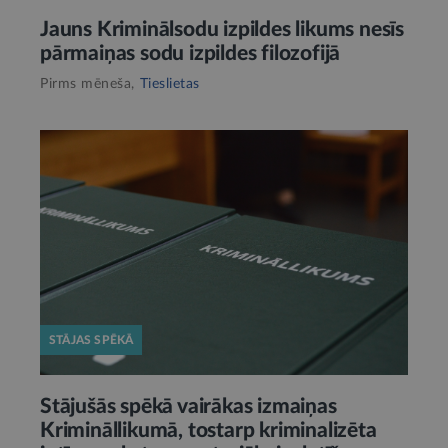
Jauns Kriminālsodu izpildes likums nesīs
pārmaiņas sodu izpildes filozofijā
Pirms mēneša,
Tieslietas
STĀJAS SPĒKĀ
Stājušās spēkā vairākas izmaiņas
Krimināllikumā, tostarp kriminalizēta