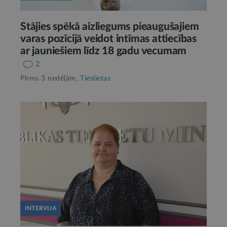
Stājies spēkā aizliegums pieaugušajiem
varas pozīcijā veidot intīmas attiecības
ar jauniešiem līdz 18 gadu vecumam
2
Pirms 3 nedēļām,
Tieslietas
INTERVIJA