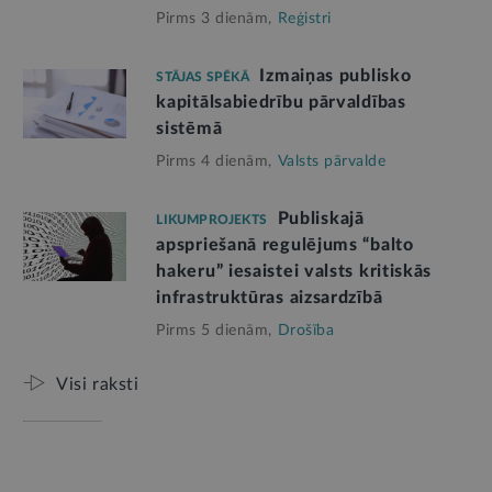
Pirms 3 dienām,
Reģistri
Izmaiņas publisko
STĀJAS SPĒKĀ
kapitālsabiedrību pārvaldības
sistēmā
Pirms 4 dienām,
Valsts pārvalde
Publiskajā
LIKUMPROJEKTS
apspriešanā regulējums “balto
hakeru” iesaistei valsts kritiskās
infrastruktūras aizsardzībā
Pirms 5 dienām,
Drošība
Visi raksti