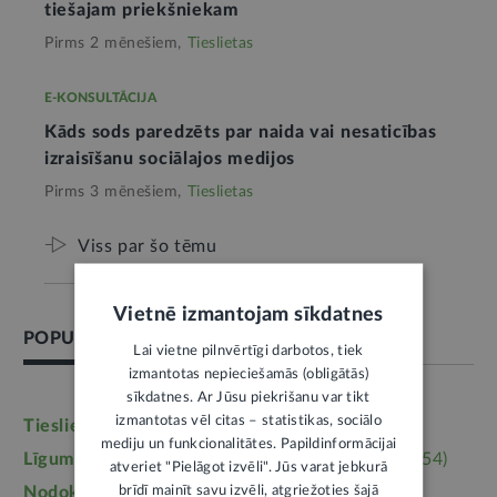
tiešajam priekšniekam
Pirms 2 mēnešiem,
Tieslietas
E-KONSULTĀCIJA
Kāds sods paredzēts par naida vai nesaticības
izraisīšanu sociālajos medijos
Pirms 3 mēnešiem,
Tieslietas
Viss par šo tēmu
Vietnē izmantojam sīkdatnes
POPULĀRĀKĀS TĒMAS
Lai vietne pilnvērtīgi darbotos, tiek
izmantotas nepieciešamās (obligātās)
sīkdatnes. Ar Jūsu piekrišanu var tikt
izmantotas vēl citas – statistikas, sociālo
Tieslietas
(6246)
Darba tiesības
(5764)
mediju un funkcionalitātes. Papildinformācijai
Līgumi, dokumenti
(5364)
Īpašumtiesības
(3954)
atveriet "Pielāgot izvēli". Jūs varat jebkurā
brīdī mainīt savu izvēli, atgriežoties šajā
Nodokļi
(3710)
Mājoklis
(3142)