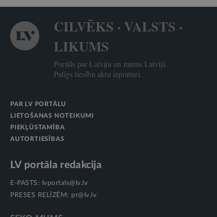
CILVĒKS · VALSTS ·
LIKUMS
Portāls par Latviju un mums Latvijā.
Palīgs tiesību aktu izpratnei.
PAR LV PORTĀLU
LIETOŠANAS NOTEIKUMI
PIEKĻŪSTAMĪBA
AUTORTIESĪBAS
LV portāla redakcija
E-PASTS:
lvportals@lv.lv
PRESES RELĪZĒM:
pr@lv.lv