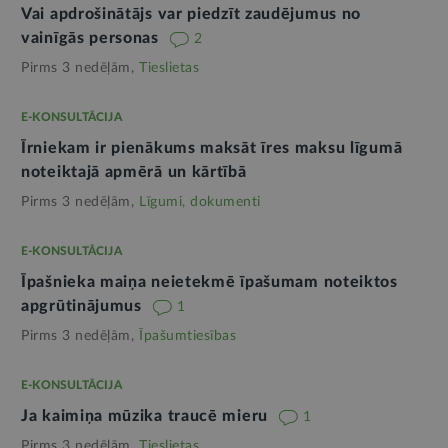
Vai apdrošinātājs var piedzīt zaudējumus no
vainīgās personas
2
Pirms 3 nedēļām,
Tieslietas
E-KONSULTĀCIJA
Īrniekam ir pienākums maksāt īres maksu līgumā
noteiktajā apmērā un kārtībā
Pirms 3 nedēļām,
Līgumi, dokumenti
E-KONSULTĀCIJA
Īpašnieka maiņa neietekmē īpašumam noteiktos
apgrūtinājumus
1
Pirms 3 nedēļām,
Īpašumtiesības
E-KONSULTĀCIJA
Ja kaimiņa mūzika traucē mieru
1
Pirms 3 nedēļām,
Tieslietas