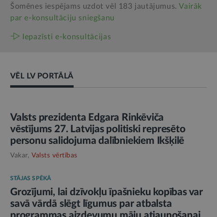
Šomēnes iespējams uzdot vēl 183 jautājumus.
Vairāk
par e‑konsultāciju sniegšanu
Iepazīsti e-konsultācijas
VĒL LV PORTĀLĀ
AMATPERSONAS RUNA
Valsts prezidenta Edgara Rinkēviča
vēstījums 27. Latvijas politiski represēto
personu salidojuma dalībniekiem Ikšķilē
Vakar,
Valsts vērtības
STĀJAS SPĒKĀ
Grozījumi, lai dzīvokļu īpašnieku kopības var
savā vārdā slēgt līgumus par atbalsta
programmas aizdevumu māju atjaunošanai