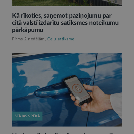
Kā rīkoties, saņemot paziņojumu par
citā valstī izdarītu satiksmes noteikumu
pārkāpumu
Pirms 2 nedēļām,
Ceļu satiksme
STĀJAS SPĒKĀ