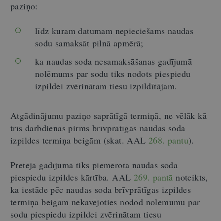
paziņo:
līdz kuram datumam nepieciešams naudas
sodu samaksāt pilnā apmērā;
ka naudas soda nesamaksāšanas gadījumā
nolēmums par sodu tiks nodots piespiedu
izpildei zvērinātam tiesu izpildītājam.
Atgādinājumu paziņo saprātīgā termiņā, ne vēlāk kā
trīs darbdienas pirms brīvprātīgās naudas soda
izpildes termiņa beigām (skat. AAL
268. pantu
).
Pretējā gadījumā tiks piemērota naudas soda
piespiedu izpildes kārtība. AAL
269. pantā
noteikts,
ka iestāde pēc naudas soda brīvprātīgas izpildes
termiņa beigām nekavējoties nodod nolēmumu par
sodu piespiedu izpildei zvērinātam tiesu