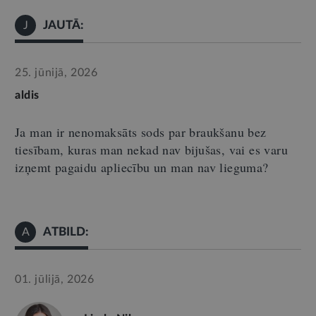
JAUTĀ:
J
25. jūnijā, 2026
aldis
Ja man ir nenomaksāts sods par braukšanu bez
tiesībam, kuras man nekad nav bijušas, vai es varu
izņemt pagaidu apliecību un man nav lieguma?
ATBILD:
A
01. jūlijā, 2026