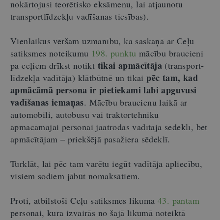
nokārtojusi teorētisko eksāmenu, lai atjaunotu
transportlīdzekļu vadīšanas tiesības).
Vienlaikus vēršam uzmanību, ka saskaņā ar Ceļu
satiksmes noteikumu
198. punktu
mācību braucieni
tikai apmācītāja
pa ceļiem drīkst notikt
(transport­
pēc tam, kad
līdzekļa vadītāja) klātbūtnē un tikai
apmācāmā persona ir pietiekami labi apguvusi
vadīšanas iemaņas
. Mācību braucienu laikā ar
automobili, autobusu vai traktortehniku
apmācāmajai personai jāatrodas vadītāja sēdeklī, bet
apmācītājam – priekšējā pasažiera sēdeklī.
Turklāt, lai pēc tam varētu iegūt vadītāja apliecību,
visiem sodiem jābūt nomaksātiem.
Proti, atbilstoši Ceļu satiksmes likuma
43. pantam
personai, kura izvairās no šajā likumā noteiktā