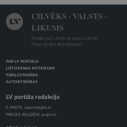
CILVĒKS · VALSTS ·
LIKUMS
Portāls par Latviju un mums Latvijā.
Palīgs tiesību aktu izpratnei.
PAR LV PORTĀLU
LIETOŠANAS NOTEIKUMI
PIEKĻŪSTAMĪBA
AUTORTIESĪBAS
LV portāla redakcija
E-PASTS:
lvportals@lv.lv
PRESES RELĪZĒM:
pr@lv.lv