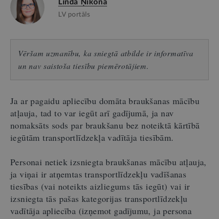
Linda Ņikona
LV portāls
Vēršam uzmanību, ka sniegtā atbilde ir informatīva
un nav saistoša tiesību piemērotājiem.
Ja ar pagaidu apliecību domāta braukšanas mācību
atļauja, tad to var iegūt arī gadījumā, ja nav
nomaksāts sods par braukšanu bez noteiktā kārtībā
iegūtām transportlīdzekļa vadītāja tiesībām.
Personai netiek izsniegta braukšanas mācību atļauja,
ja viņai ir atņemtas transportlīdzekļu vadīšanas
tiesības (vai noteikts aizliegums tās iegūt) vai ir
izsniegta tās pašas kategorijas transportlīdzekļu
vadītāja apliecība (izņemot gadījumu, ja persona