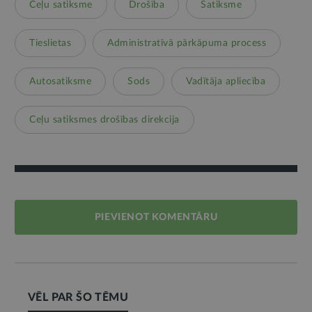
Ceļu satiksme
Drošība
Satiksme
Tieslietas
Administratīvā pārkāpuma process
Autosatiksme
Sods
Vadītāja apliecība
Ceļu satiksmes drošības direkcija
PIEVIENOT KOMENTĀRU
VĒL PAR ŠO TĒMU