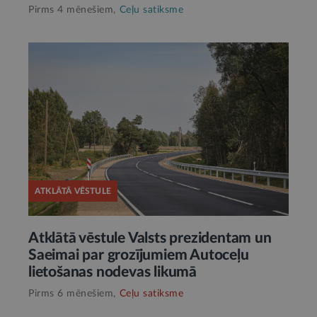
Pirms 4 mēnešiem,
Ceļu satiksme
ATKLĀTĀ VĒSTULE
Atklātā vēstule Valsts prezidentam un
Saeimai par grozījumiem Autoceļu
lietošanas nodevas likumā
Pirms 6 mēnešiem,
Ceļu satiksme