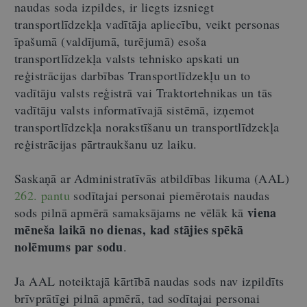
naudas soda izpildes, ir liegts izsniegt
transportlīdzekļa vadītāja apliecību, veikt personas
īpašumā (valdījumā, turējumā) esoša
transportlīdzekļa valsts tehnisko apskati un
reģistrācijas darbības Transportlīdzekļu un to
vadītāju valsts reģistrā vai Traktortehnikas un tās
vadītāju valsts informatīvajā sistēmā, izņemot
transportlīdzekļa norakstīšanu un transportlīdzekļa
reģistrācijas pārtraukšanu uz laiku.
Saskaņā ar Administratīvās atbildības likuma (AAL)
262. pantu
sodītajai personai piemērotais naudas
viena
sods pilnā apmērā samaksājams ne vēlāk kā
mēneša laikā
no dienas, kad stājies spēkā
nolēmums par sodu
.
Ja AAL noteiktajā kārtībā naudas sods nav izpildīts
brīvprātīgi pilnā apmērā, tad sodītajai personai