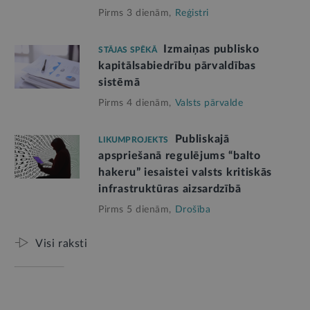
Pirms 3 dienām,
Reģistri
Izmaiņas publisko
STĀJAS SPĒKĀ
kapitālsabiedrību pārvaldības
sistēmā
Pirms 4 dienām,
Valsts pārvalde
Publiskajā
LIKUMPROJEKTS
apspriešanā regulējums “balto
hakeru” iesaistei valsts kritiskās
infrastruktūras aizsardzībā
Pirms 5 dienām,
Drošība
Visi raksti