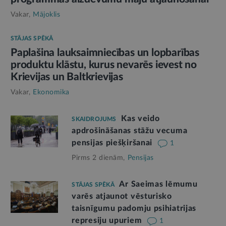
Vakar,
Mājoklis
STĀJAS SPĒKĀ
Paplašina lauksaimniecības un lopbarības
produktu klāstu, kurus nevarēs ievest no
Krievijas un Baltkrievijas
Vakar,
Ekonomika
Kas veido
SKAIDROJUMS
apdrošināšanas stāžu vecuma
pensijas piešķiršanai
1
Pirms 2 dienām,
Pensijas
Ar Saeimas lēmumu
STĀJAS SPĒKĀ
varēs atjaunot vēsturisko
taisnīgumu padomju psihiatrijas
represiju upuriem
1