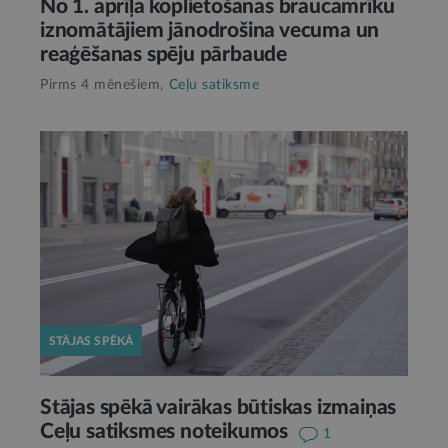
No 1. aprīļa koplietošanas braucamrīku
iznomātājiem jānodrošina vecuma un
reaģēšanas spēju pārbaude
Pirms 4 mēnešiem,
Ceļu satiksme
STĀJAS SPĒKĀ
Stājas spēkā vairākas būtiskas izmaiņas
Ceļu satiksmes noteikumos
1