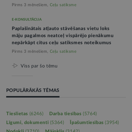
Pirms 3 mēnešiem,
Ceļu satiksme
E-KONSULTĀCIJA
Paplašinātais atļauto stāvēšanas vietu loks
māju pagalmos neatceļ vispārējo pienākumu
nepārkāpt citus ceļu satiksmes noteikumus
Pirms 3 mēnešiem,
Ceļu satiksme
Viss par šo tēmu
POPULĀRĀKĀS TĒMAS
Tieslietas
(6246)
Darba tiesības
(5764)
Līgumi, dokumenti
(5364)
Īpašumtiesības
(3954)
Nodokļi
(3710)
Mājoklis
(3142)