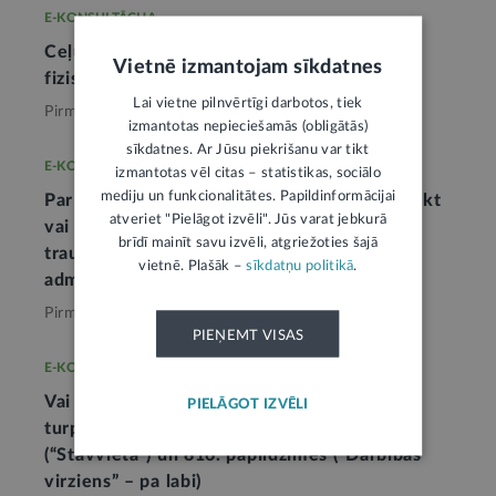
E-KONSULTĀCIJA
Ceļu satiksmes noteikumi ir saistoši visām
Vietnē izmantojam sīkdatnes
fiziskajām un juridiskajām personām
Lai vietne pilnvērtīgi darbotos, tiek
Pirms mēneša,
Ceļu satiksme
izmantotas nepieciešamās (obligātās)
sīkdatnes. Ar Jūsu piekrišanu var tikt
E-KONSULTĀCIJA
izmantotas vēl citas – statistikas, sociālo
mediju un funkcionalitātes. Papildinformācijai
Par stāvēšanu vietās, kur auto neļauj iebraukt
atveriet "Pielāgot izvēli". Jūs varat jebkurā
vai izbraukt citiem transportlīdzekļiem vai
brīdī mainīt savu izvēli, atgriežoties šajā
traucē gājēju pārvietošanos, paredzēta
vietnē. Plašāk –
sīkdatņu politikā
.
administratīvā atbildība
Pirms 2 mēnešiem,
Ceļu satiksme
PIEŅEMT VISAS
E-KONSULTĀCIJA
Vai 326. ceļa zīme (“Apstāties aizliegts”)
PIELĀGOT IZVĒLI
turpina darboties aiz 537. ceļa zīmes
(“Stāvvieta”) un 816. papildzīmes (“Darbības
virziens” – pa labi)