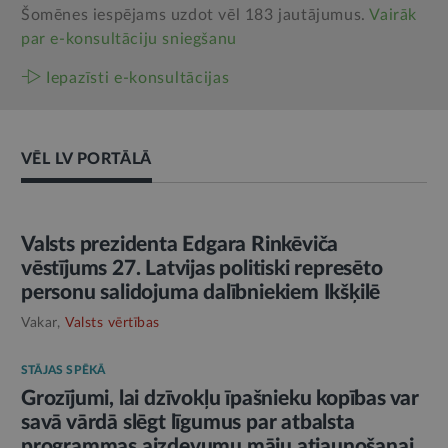
Šomēnes iespējams uzdot vēl 183 jautājumus.
Vairāk
par e‑konsultāciju sniegšanu
Iepazīsti e-konsultācijas
VĒL LV PORTĀLĀ
AMATPERSONAS RUNA
Valsts prezidenta Edgara Rinkēviča
vēstījums 27. Latvijas politiski represēto
personu salidojuma dalībniekiem Ikšķilē
Vakar,
Valsts vērtības
STĀJAS SPĒKĀ
Grozījumi, lai dzīvokļu īpašnieku kopības var
savā vārdā slēgt līgumus par atbalsta
programmas aizdevumu māju atjaunošanai