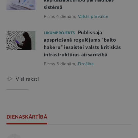
kapitālsabiedrību pārvaldības
sistēmā
Pirms 4 dienām,
Valsts pārvalde
Publiskajā
LIKUMPROJEKTS
apspriešanā regulējums “balto
hakeru” iesaistei valsts kritiskās
infrastruktūras aizsardzībā
Pirms 5 dienām,
Drošība
Visi raksti
DIENASKĀRTĪBĀ