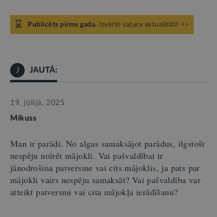
Publicēts pirms gada.
Izvērtē satura aktualitāti! >>
JAUTĀ:
J
19. jūlijā, 2025
Mikuss
Man ir parādi. No algas
samaks
ā
jot
parādus, ilgstoši
nespēju noīrēt mājokli. Vai pašvaldībai ir
jānodrošina patversme vai cits mājoklis, ja pats par
mājokli vairs nespēju samaksāt? Vai pašvaldība var
atteikt patversmi vai cit
a
mājokļa ierādīšanu?