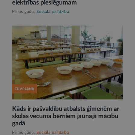
elektrības pieslēgumam
Pirms gada,
Sociālā palīdzība
TUVPLĀNĀ
Kāds ir pašvaldību atbalsts ģimenēm ar
skolas vecuma bērniem jaunajā mācību
gadā
Pirms gada,
Sociālā palīdzība