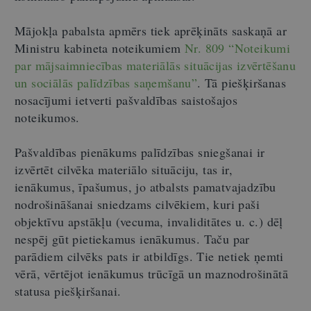
Mājokļa pabalsta apmērs tiek aprēķināts saskaņā ar
Ministru kabineta noteikumiem
Nr. 809 “Noteikumi
par mājsaimniecības materiālās situācijas izvērtēšanu
un sociālās palīdzības saņemšanu”
. Tā piešķiršanas
nosacījumi ietverti pašvaldības saistošajos
noteikumos.
Pašvaldības pienākums palīdzības sniegšanai ir
izvērtēt cilvēka materiālo situāciju, tas ir,
ienākumus, īpašumus, jo atbalsts pamatvajadzību
nodrošināšanai sniedzams cilvēkiem, kuri paši
objektīvu apstākļu (vecuma, invaliditātes u. c.) dēļ
nespēj gūt pietiekamus ienākumus. Taču par
parādiem cilvēks pats ir atbildīgs. Tie netiek ņemti
vērā, vērtējot ienākumus trūcīgā un maznodrošinātā
statusa piešķiršanai.