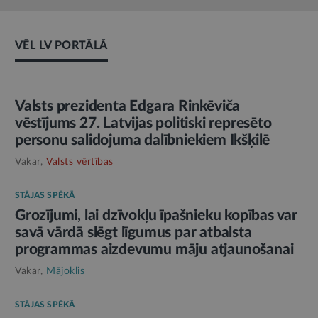
VĒL LV PORTĀLĀ
AMATPERSONAS RUNA
Valsts prezidenta Edgara Rinkēviča
vēstījums 27. Latvijas politiski represēto
personu salidojuma dalībniekiem Ikšķilē
Vakar,
Valsts vērtības
STĀJAS SPĒKĀ
Grozījumi, lai dzīvokļu īpašnieku kopības var
savā vārdā slēgt līgumus par atbalsta
programmas aizdevumu māju atjaunošanai
Vakar,
Mājoklis
STĀJAS SPĒKĀ