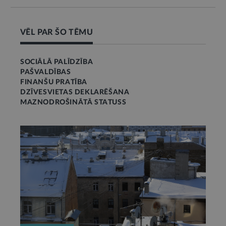
VĒL PAR ŠO TĒMU
SOCIĀLĀ PALĪDZĪBA
PAŠVALDĪBAS
FINANŠU PRATĪBA
DZĪVESVIETAS DEKLARĒŠANA
MAZNODROŠINĀTĀ STATUSS