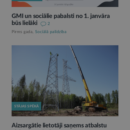
GMI un sociālie pabalsti no 1. janvāra
būs lielāki
2
Pirms gada,
Sociālā palīdzība
STĀJAS SPĒKĀ
Aizsargātie lietotāji saņems atbalstu