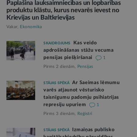
Paplašina lauksaimniecības un lopbarības
produktu klāstu, kurus nevarēs ievest no
Krievijas un Baltkrievijas
Vakar,
Ekonomika
Kas veido
SKAIDROJUMS
apdrošināšanas stāžu vecuma
pensijas piešķiršanai
1
Pirms 2 dienām,
Pensijas
Ar Saeimas lēmumu
STĀJAS SPĒKĀ
varēs atjaunot vēsturisko
taisnīgumu padomju psihiatrijas
represiju upuriem
1
Pirms 3 dienām,
Reģistri
Izmaiņas publisko
STĀJAS SPĒKĀ