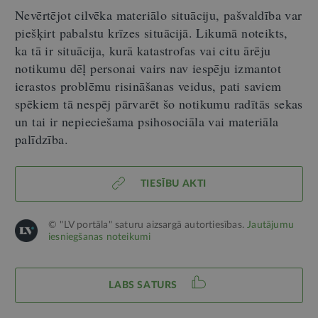
Nevērtējot cilvēka materiālo situāciju, pašvaldība var
piešķirt pabalstu krīzes situācijā. Likumā noteikts,
ka tā ir situācija, kurā katastrofas vai citu ārēju
notikumu dēļ personai vairs nav iespēju izmantot
ierastos problēmu risināšanas veidus, pati saviem
spēkiem tā nespēj pārvarēt šo notikumu radītās sekas
un tai ir nepieciešama psihosociāla vai materiāla
palīdzība.
TIESĪBU AKTI
© "LV portāla" saturu aizsargā autortiesības.
Jautājumu
iesniegšanas noteikumi
LABS SATURS