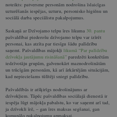
noteikts: patversme personām nodrošina īslaicīgas
uzturēšanās iespējas, uzturu, personisko higiēnu un
sociālā darba speciālistu pakalpojumus.
Saskaņā ar Dzīvojamo telpu īres likuma
30. pantu
pašvaldībai piederošu dzīvojamo telpu var izīrēt
personai, kas atzīta par tiesīgu
šādu
palīdzību
saņemt. Pašvaldības mājokļi
likumā “Par palīdzību
dzīvokļa jautājumu risināšanā”
paredzēti konkrētām
iedzīvotāju grupām, galvenokārt maznodrošinātām
un trūcīgām personām, kā arī ārkārtējām situācijām,
kad nepieciešams tūlītēji sniegt palīdzību.
Pašvaldībās ir atšķirīgs nodrošinājums ar
dzīvokļiem. Tāpēc pašvaldības sociālajā dienestā ir
iespēja lūgt mājokļa pabalstu, ko var saņemt arī tad,
ja dzīvokli īrē, – gan īres maksas segšanai, gan
komunālo pakalpojumu apmaksai.