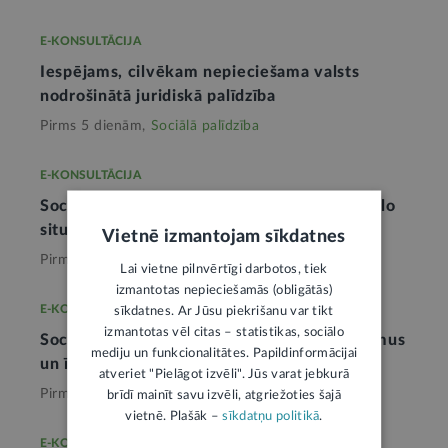
E-KONSULTĀCIJA
Iespējams, cilvēkam nepieciešama valsts
nodrošinātā juridiskā palīdzība
Pirms 5 dienām,
Sociālā palīdzība
E-KONSULTĀCIJA
Sociālās palīdzības sniegšanai vērtē materiālo
situāciju
Vietnē izmantojam sīkdatnes
Pirms mēneša,
Sociālā palīdzība
Lai vietne pilnvērtīgi darbotos, tiek
izmantotas nepieciešamās (obligātās)
E-KONSULTĀCIJA
sīkdatnes. Ar Jūsu piekrišanu var tikt
izmantotas vēl citas – statistikas, sociālo
Sociālās palīdzības sniegšanai vērtē ienākumus
mediju un funkcionalitātes. Papildinformācijai
un īpašumus
atveriet "Pielāgot izvēli". Jūs varat jebkurā
Pirms mēneša,
Sociālā palīdzība
brīdī mainīt savu izvēli, atgriežoties šajā
vietnē. Plašāk –
sīkdatņu politikā
.
E-KONSULTĀCIJA