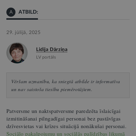
ATBILD:
A
29. jūlijā, 2025
Lidija Dārziņa
LV portāls
Vēršam uzmanību, ka sniegtā atbilde ir informatīva
un nav saistoša tiesību piemērotājiem.
Patversme un naktspatversme paredzēta īslaicīgai
izmitināšanai pilngadīgai personai bez pastāvīgas
dzīvesvietas vai krīzes situācijā nonākušai personai.
Sociālo pakalpojumu un sociālās palīdzības likumā