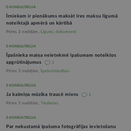
E-KONSULTĀCIJA
Īrniekam ir pienākums maksāt īres maksu līgumā
noteiktajā apmērā un kārtībā
Pirms 3 nedēļām,
Līgumi, dokumenti
E-KONSULTĀCIJA
Īpašnieka maiņa neietekmē īpašumam noteiktos
apgrūtinājumus
1
Pirms 3 nedēļām,
Īpašumtiesības
E-KONSULTĀCIJA
Ja kaimiņa mūzika traucē mieru
1
Pirms 3 nedēļām,
Tieslietas
E-KONSULTĀCIJA
Par nekustamā īpašuma fotogrāfijas ievietošanu