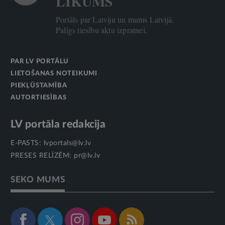
LIKUMS
Portāls par Latviju un mums Latvijā.
Palīgs tiesību aktu izpratnei.
PAR LV PORTĀLU
LIETOŠANAS NOTEIKUMI
PIEKĻŪSTAMĪBA
AUTORTIESĪBAS
LV portāla redakcija
E-PASTS:
lvportals@lv.lv
PRESES RELĪZĒM:
pr@lv.lv
SEKO MUMS