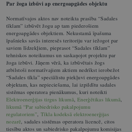
Par žoga izbūvi ap energoapgādes objektu
Normatīvajos aktos nav noteikta prasība “Sadales
tīklam” izbūvēt žogu ap tam piederošiem
energoapgādes objektiem. Nekustamā īpašuma
īpašnieks savās interesēs teritoriju var iežogot par
saviem līdzekļiem, pieprasot “Sadales tīklam”
tehniskos noteikumus un saskaņojot projektu par
žoga izbūvi. Jāņem vērā, ka izbūvētais žogs
atbilstoši normatīvajiem aktiem nedrīkst ierobežot
“Sadales tīkla” speciālistu piekļuvi energoapgādes
objektam, kas nepieciešama, lai izpildītu sadales
sistēmas operatora pienākumus, kuri noteikti
Elektroenerģijas tirgus likumā
,
Enerģētikas likumā
,
likumā “Par sabiedrisko pakalpojumu
regulatoriem”
,
Tīkla kodeksā elektroenerģijas
nozarē
, sadales sistēmas operatora licencē, citos
tiesību aktos un sabiedrisko pakalpojumu komisijas