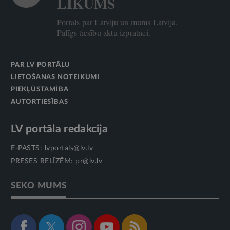
LIKUMS
Portāls par Latviju un mums Latvijā.
Palīgs tiesību aktu izpratnei.
PAR LV PORTĀLU
LIETOŠANAS NOTEIKUMI
PIEKĻŪSTAMĪBA
AUTORTIESĪBAS
LV portāla redakcija
E-PASTS:
lvportals@lv.lv
PRESES RELĪZĒM:
pr@lv.lv
SEKO MUMS