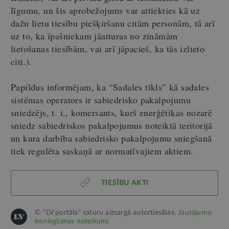
līgumu, un šis aprobežojums var attiekties kā uz
dažu lietu tiesību piešķiršanu citām personām, tā arī
uz to, ka īpašniekam jāatturas no zināmām
lietošanas tiesībām, vai arī jāpacieš, ka tās izlieto
citi.).
Papildus informējam, ka “Sadales tīkls” kā sadales
sistēmas operators ir sabiedrisko pakalpojumu
sniedzējs, t. i., komersants, kurš enerģētikas nozarē
sniedz sabiedriskos pakalpojumus noteiktā teritorijā
un kura darbība sabiedrisko pakalpojumu sniegšanā
tiek regulēta saskaņā ar normatīvajiem aktiem.
TIESĪBU AKTI
© "LV portāla" saturu aizsargā autortiesības.
Jautājumu
iesniegšanas noteikumi