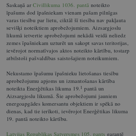
Saskaņā ar
Civillikuma 1036. pantā
noteikto
īpašums dod īpašniekam vienam pašam pilnīgas
varas tiesību par lietu, ciktāl šī tiesība nav pakļauta
sevišķi noteiktiem aprobežojumiem. Aizsargjoslu
likumā ietvertie aprobežojumi nekādā veidā neliedz
zemes īpašniekam uzturēt un sakopt savas teritorijas,
ievērojot normatīvajos aktos noteikto kārtību, tostarp
atbilstoši pašvaldības saistošajiem noteikumiem.
Nekustamo īpašumu īpašnieku lietošanas tiesību
aprobežojumu apjoms un izmantošanas kārtība
1
noteikta Enerģētikas likuma 19.
pantā un
Aizsargjoslu likumā. Šie aprobežojumi jauniem
energoapgādes komersantu objektiem ir spēkā no
dienas, kad tie ierīkoti, ievērojot Enerģētikas likuma
19. pantā noteikto kārtību.
Latvijas Republikas Satversmes 105. pants
garantē