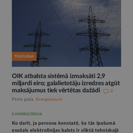
TUVPLĀNĀ
OIK atbalsta sistēmā izmaksāti 2,9
miljardi eiro; galalietotāju izredzes atgūt
maksājumus tiek vērtētas dažādi
2
Pirms gada,
Energoresursi
E-KONSULTĀCIJA
Ko darīt, ja persona konstatē, ka tās īpašumā
esošais elektrolīnijas balsts ir sliktā tehniskajā