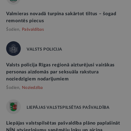
Valmieras novadā turpina sakārtot tiltus – šogad
remontēs piecus
Šodien,
Pašvaldības
VALSTS POLICIJA
Valsts policija Rīgas reģionā aizturējusi vairākas
personas aizdomās par seksuāla rakstura
noziedzīgiem nodarījumiem
Šodien,
Noziedzība
LIEPĀJAS VALSTSPILSĒTAS PAŠVALDĪBA
Liepājas valstspilsētas pašvaldība plāno paplašināt
NĪN atvieglojumu saņēmēju loku un aicina