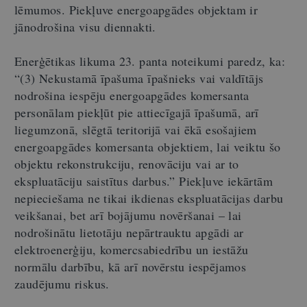
lēmumos. Piekļuve energoapgādes objektam ir
jānodrošina visu diennakti.
Enerģētikas likuma 23. panta noteikumi paredz, ka:
“(3) Nekustamā īpašuma īpašnieks vai valdītājs
nodrošina iespēju energoapgādes komersanta
personālam piekļūt pie attiecīgajā īpašumā, arī
liegumzonā, slēgtā teritorijā vai ēkā esošajiem
energoapgādes komersanta objektiem, lai veiktu šo
objektu rekonstrukciju, renovāciju vai ar to
ekspluatāciju saistītus darbus.” Piekļuve iekārtām
nepieciešama ne tikai ikdienas ekspluatācijas darbu
veikšanai, bet arī bojājumu novēršanai – lai
nodrošinātu lietotāju nepārtrauktu apgādi ar
elektroenerģiju, komercsabiedrību un iestāžu
normālu darbību, kā arī novērstu iespējamos
zaudējumu riskus.