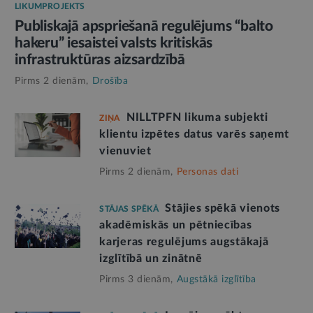
LIKUMPROJEKTS
Publiskajā apspriešanā regulējums “balto
hakeru” iesaistei valsts kritiskās
infrastruktūras aizsardzībā
Pirms 2 dienām,
Drošība
NILLTPFN likuma subjekti
ZIŅA
klientu izpētes datus varēs saņemt
vienuviet
Pirms 2 dienām,
Personas dati
Stājies spēkā vienots
STĀJAS SPĒKĀ
akadēmiskās un pētniecības
karjeras regulējums augstākajā
izglītībā un zinātnē
Pirms 3 dienām,
Augstākā izglītība