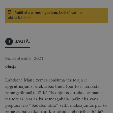
Publicēts pirms 4 gadiem.
Izvērtē satura
aktualitāti! >>
JAUTĀ:
J
06. septembrī, 2021
olesja
Labdien! Mana zemes īpašuma teritorijā ir
apgrūtinājums: elektrības būda (par to ir ieraksts
zemesgrāmatā). Tā kā šīs objekts atrodas uz manas
teritorijas, vai es kā zemesgabala īpašnieks varu
pieprasīt no “Sadales tīkla” veikt maksājumus par šo
zemesgabalu tikai tur, kur atrodas elektrības būda?