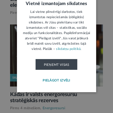
Vietnē izmantojam sīkdatnes
elektrostaciju ekspluatācijas prasības
Lai vietne pilnvērtīgi darbotos, tiek
Pirms mēneša,
Energoresursi
izmantotas nepieciešamās (obligātās)
sīkdatnes. Ar Jūsu piekrišanu var tikt
izmantotas vēl citas – statistikas, sociālo
mediju un funkcionalitātes. Papildinformācijai
atveriet "Pielāgot izvēli". Jūs varat jebkurā
brīdī mainīt savu izvēli, atgriežoties šajā
vietnē. Plašāk –
sīkdatņu politikā
.
PIEŅEMT VISAS
SKAIDROJUMS
PIELĀGOT IZVĒLI
Kādas ir valsts energoresursu
stratēģiskās rezerves
Pirms 4 mēnešiem,
Energoresursi