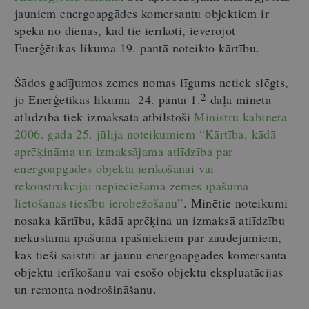
jauniem energoapgādes komersantu objektiem ir
spēkā no dienas, kad tie ierīkoti, ievērojot
Enerģētikas likuma 19. pantā noteikto kārtību.
Šādos gadījumos zemes nomas līgums netiek slēgts,
2
jo Enerģētikas likuma 24. panta 1.
daļā minētā
atlīdzība tiek izmaksāta atbilstoši
Ministru kabineta
2006. gada 25. jūlija noteikumiem “Kārtība, kādā
aprēķināma un izmaksājama atlīdzība par
energoapgādes objekta ierīkošanai vai
rekonstrukcijai nepieciešamā zemes īpašuma
lietošanas tiesību ierobežošanu”
.
Minētie noteikumi
nosaka kārtību, kādā aprēķina un izmaksā atlīdzību
nekustamā īpašuma īpašniekiem par zaudējumiem,
kas tieši saistīti ar jaunu energoapgādes komersanta
objektu ierīkošanu vai esošo objektu ekspluatācijas
un remonta nodrošināšanu.