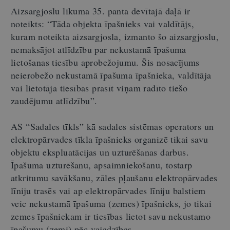
Aizsargjoslu likuma 35. panta devītajā daļā ir
noteikts: “Tāda objekta īpašnieks vai valdītājs,
kuram noteikta aizsargjosla, izmanto šo aizsargjoslu,
nemaksājot atlīdzību par nekustamā īpašuma
lietošanas tiesību aprobežojumu. Šis nosacījums
neierobežo nekustamā īpašuma īpašnieka, valdītāja
vai lietotāja tiesības prasīt viņam radīto tiešo
zaudējumu atlīdzību”.
AS “Sadales tīkls” kā sadales sistēmas operators un
elektropārvades tīkla īpašnieks organizē tikai savu
objektu ekspluatācijas un uzturēšanas darbus.
Īpašuma uzturēšanu, apsaimniekošanu, tostarp
atkritumu savākšanu, zāles pļaušanu elektropārvades
līniju trasēs vai ap elektropārvades līniju balstiem
veic nekustamā īpašuma (zemes) īpašnieks, jo tikai
zemes īpašniekam ir tiesības lietot savu nekustamo
īpašumu (zemi) pēc vajadzības.