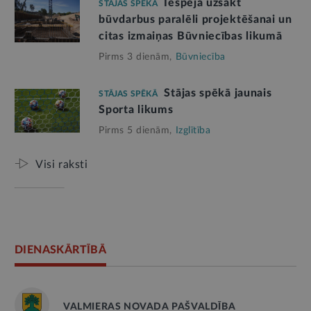
Iespēja uzsākt
STĀJAS SPĒKĀ
būvdarbus paralēli projektēšanai un
citas izmaiņas Būvniecības likumā
Pirms 3 dienām,
Būvniecība
Stājas spēkā jaunais
STĀJAS SPĒKĀ
Sporta likums
Pirms 5 dienām,
Izglītība
Visi raksti
DIENASKĀRTĪBĀ
VALMIERAS NOVADA PAŠVALDĪBA