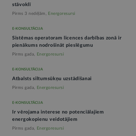
stāvoklī
Pirms 3 nedēļām,
Energoresursi
E-KONSULTĀCIJA
Sistēmas operatoram licences darbības zonā ir
pienākums nodrošināt pieslēgumu
Pirms gada,
Energoresursi
E-KONSULTĀCIJA
Atbalsts siltumsūkņu uzstādīšanai
Pirms gada,
Energoresursi
E-KONSULTĀCIJA
Ir vērojama interese no potenciālajiem
energokopienu veidotājiem
Pirms gada,
Energoresursi