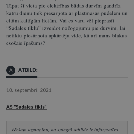
Tāpat šī vieta pie elektrības būdas durvīm gandrīz
katru dienu tiek piesārņota ar plastmasas pudelēm un
citām kaitīgām lietām. Vai es varu vēl pieprasīt
“Sadales tīklu” izveidot nožogojumu pie durvīm, lai
netiktu piesārņota apkārtēja vide, kā arī mans blakus
esošais īpašums?
ATBILD:
A
10. septembrī, 2021
AS "Sadales tīkls"
Vēršam uzmanību, ka sniegtā atbilde ir informatīva