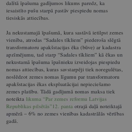
dalītā īpašuma gadījumos likums paredz, ka
iesaistīto pušu starpā pastāv piespiedu nomas
tiesiskās attiecības.
Ja nekustamajā īpašumā, kura sastāvā ietilpst zemes
vienība, atrodas “Sadales tīkliem” piederoša slēgtā
transformatoru apakšstacijas ēka (būve) ar kadastra
apzīmējumu, tad starp “Sadales tīkliem” kā ēkas un
nekustamā īpašuma īpašnieku izveidojas piespiedu
nomas attiecības, kuras savstarpēji tiek noregulētas,
noslēdzot zemes nomas līgumu par transformatoru
apakšstacijas ēkas ekspluatācijai nepieciešamo
zemes platību. Tādā gadījumā nomas maksa tiek
noteikta
likuma “Par zemes reformu Latvijas
Republikas pilsētās”12. panta
otrajā daļā noteiktajā
apmērā – 6% no zemes vienības kadastrālās vērtības
gadā.