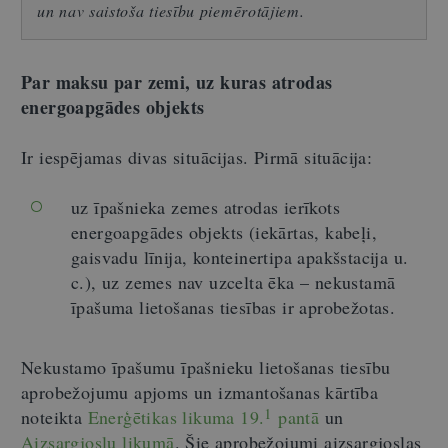
un nav saistoša tiesību piemērotājiem.
Par maksu par zemi, uz kuras atrodas
energoapgādes objekts
Ir iespējamas divas situācijas. Pirmā situācija:
uz īpašnieka zemes atrodas ierīkots
energoapgādes objekts (iekārtas, kabeļi,
gaisvadu līnija, konteinertipa apakšstacija u.
c.), uz zemes nav uzcelta ēka – nekustamā
īpašuma lietošanas tiesības ir aprobežotas.
Nekustamo īpašumu īpašnieku lietošanas tiesību
aprobežojumu apjoms un izmantošanas kārtība
1
noteikta
Enerģētikas likuma 19.
pantā
un
Aizsargjoslu likumā
.
Šie aprobežojumi aizsargjoslas