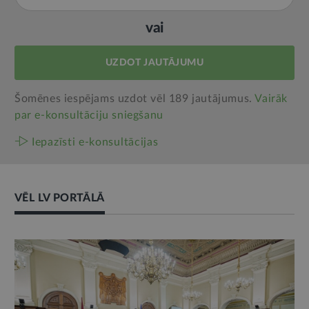
vai
UZDOT JAUTĀJUMU
Šomēnes iespējams uzdot vēl 189 jautājumus.
Vairāk
par e‑konsultāciju sniegšanu
Iepazīsti e-konsultācijas
VĒL LV PORTĀLĀ