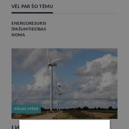
VĒL PAR ŠO TĒMU
ENERGORESURSI
ĪPAŠUMTIESĪBAS
NOMA
STĀJAS SPĒKĀ
Līdz gada beigām jāizstrādā vēja