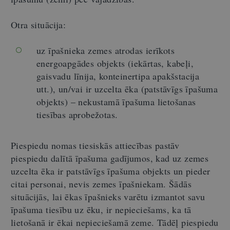
Otra situācija:
uz īpašnieka zemes atrodas ierīkots
energoapgādes objekts (iekārtas, kabeļi,
gaisvadu līnija, konteinertipa apakšstacija
utt.), un/vai ir uzcelta ēka (patstāvīgs īpašuma
objekts) – nekustamā īpašuma lietošanas
tiesības aprobežotas.
Piespiedu nomas tiesiskās attiecības pastāv
piespiedu dalītā īpašuma gadījumos, kad uz zemes
uzcelta ēka ir patstāvīgs īpašuma objekts un pieder
citai personai, nevis zemes īpašniekam. Šādās
situācijās, lai ēkas īpašnieks varētu izmantot savu
īpašuma tiesību uz ēku, ir nepieciešams, ka tā
lietošanā ir ēkai nepieciešamā zeme. Tādēļ piespiedu