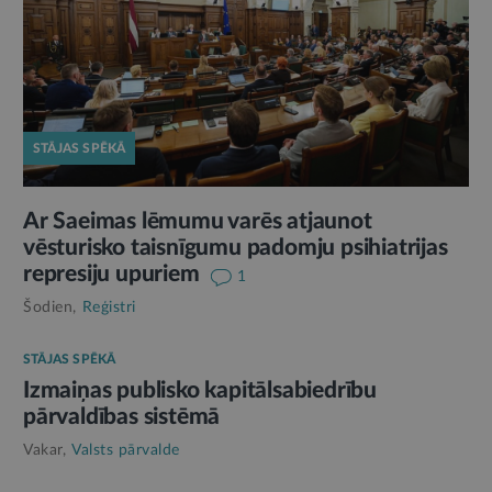
STĀJAS SPĒKĀ
Ar Saeimas lēmumu varēs atjaunot
vēsturisko taisnīgumu padomju psihiatrijas
represiju upuriem
1
Šodien,
Reģistri
STĀJAS SPĒKĀ
Izmaiņas publisko kapitālsabiedrību
pārvaldības sistēmā
Vakar,
Valsts pārvalde