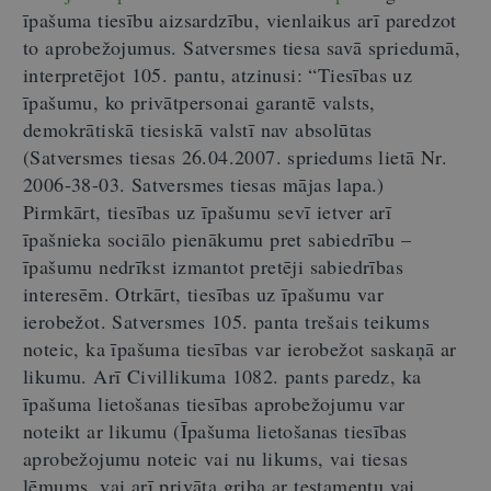
īpašuma tiesību aizsardzību, vienlaikus arī paredzot
to aprobežojumus. Satversmes tiesa savā spriedumā,
interpretējot 105. pantu, atzinusi: “Tiesības uz
īpašumu, ko privātpersonai garantē valsts,
demokrātiskā tiesiskā valstī nav absolūtas
(Satversmes tiesas 26.04.2007. spriedums lietā Nr.
2006-38-03. Satversmes tiesas mājas lapa.)
Pirmkārt, tiesības uz īpašumu sevī ietver arī
īpašnieka sociālo pienākumu pret sabiedrību –
īpašumu nedrīkst izmantot pretēji sabiedrības
interesēm. Otrkārt, tiesības uz īpašumu var
ierobežot. Satversmes 105. panta trešais teikums
noteic, ka īpašuma tiesības var ierobežot saskaņā ar
likumu. Arī Civillikuma 1082. pants paredz, ka
īpašuma lietošanas tiesības aprobežojumu var
noteikt ar likumu (Īpašuma lietošanas tiesības
aprobežojumu noteic vai nu likums, vai tiesas
lēmums, vai arī privāta griba ar testamentu vai