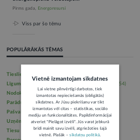
Pirms gada,
Energoresursi
Viss par šo tēmu
POPULĀRĀKĀS TĒMAS
Tieslietas
(6246)
Darba tiesības
(5764)
Vietnē izmantojam sīkdatnes
Līgumi, dokumenti
(5364)
Īpašumtiesības
(3954)
Lai vietne pilnvērtīgi darbotos, tiek
Nodokļi
(3710)
Mājoklis
(3142)
izmantotas nepieciešamās (obligātās)
Parādu piedziņa
(2558)
Labklājība
(2254)
sīkdatnes. Ar Jūsu piekrišanu var tikt
izmantotas vēl citas – statistikas, sociālo
Pašvaldības
(2217)
Uzturlīdzekļi
(1457)
mediju un funkcionalitātes. Papildinformācijai
Uzņēmējdarbība
(1355)
Ģimene
(1241)
atveriet "Pielāgot izvēli". Jūs varat jebkurā
brīdī mainīt savu izvēli, atgriežoties šajā
Tiesu sistēma
(1099)
Izglītība
(1095)
vietnē. Plašāk –
sīkdatņu politikā
.