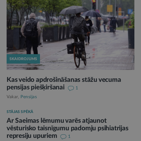
SKAIDROJUMS
Kas veido apdrošināšanas stāžu vecuma
pensijas piešķiršanai
1
Vakar,
Pensijas
STĀJAS SPĒKĀ
Ar Saeimas lēmumu varēs atjaunot
vēsturisko taisnīgumu padomju psihiatrijas
represiju upuriem
1