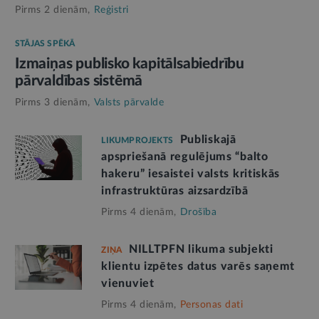
Pirms 2 dienām,
Reģistri
STĀJAS SPĒKĀ
Izmaiņas publisko kapitālsabiedrību
pārvaldības sistēmā
Pirms 3 dienām,
Valsts pārvalde
Publiskajā
LIKUMPROJEKTS
apspriešanā regulējums “balto
hakeru” iesaistei valsts kritiskās
infrastruktūras aizsardzībā
Pirms 4 dienām,
Drošība
NILLTPFN likuma subjekti
ZIŅA
klientu izpētes datus varēs saņemt
vienuviet
Pirms 4 dienām,
Personas dati