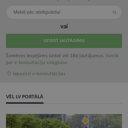
vai
UZDOT JAUTĀJUMU
Šomēnes iespējams uzdot vēl 186 jautājumus.
Vairāk
par e‑konsultāciju sniegšanu
Iepazīsti e-konsultācijas
VĒL LV PORTĀLĀ