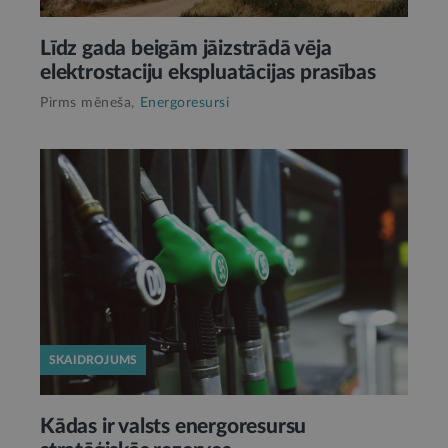
Līdz gada beigām jāizstrādā vēja
elektrostaciju ekspluatācijas prasības
Pirms mēneša,
Energoresursi
SKAIDROJUMS
Kādas ir valsts energoresursu