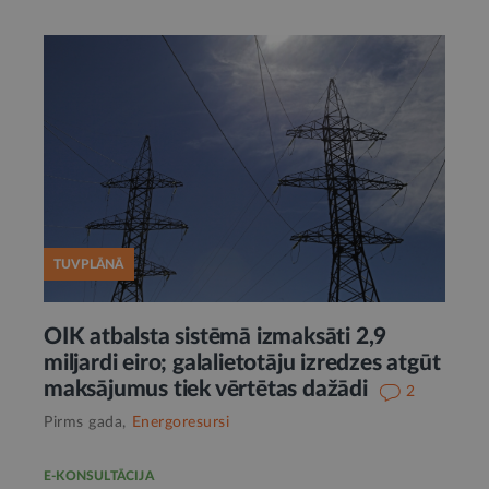
TUVPLĀNĀ
OIK atbalsta sistēmā izmaksāti 2,9
miljardi eiro; galalietotāju izredzes atgūt
maksājumus tiek vērtētas dažādi
2
Pirms gada,
Energoresursi
E-KONSULTĀCIJA