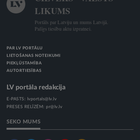
LIKUMS
Portāls par Latviju un mums Latvijā.
Palīgs tiesību aktu izpratnei.
PAR LV PORTĀLU
LIETOŠANAS NOTEIKUMI
PIEKĻŪSTAMĪBA
AUTORTIESĪBAS
LV portāla redakcija
E-PASTS:
lvportals@lv.lv
PRESES RELĪZĒM:
pr@lv.lv
SEKO MUMS