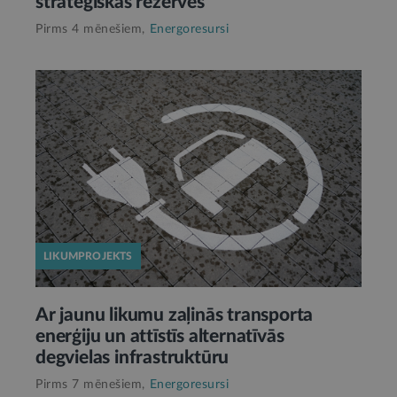
stratēģiskās rezerves
Pirms 4 mēnešiem,
Energoresursi
LIKUMPROJEKTS
Ar jaunu likumu zaļinās transporta
enerģiju un attīstīs alternatīvās
degvielas infrastruktūru
Pirms 7 mēnešiem,
Energoresursi