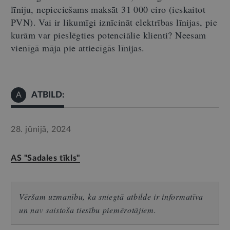
līniju, nepieciešams maksāt 31 000 eiro (ieskaitot
PVN). Vai ir likumīgi iznīcināt elektrības līnijas, pie
kurām var pieslēgties potenciāli
e
klienti? Neesam
vienīgā māja pie
attiecīgās
līnijas.
ATBILD:
A
28. jūnijā, 2024
AS "Sadales tīkls"
Vēršam uzmanību, ka sniegtā atbilde ir informatīva
un nav saistoša tiesību piemērotājiem.