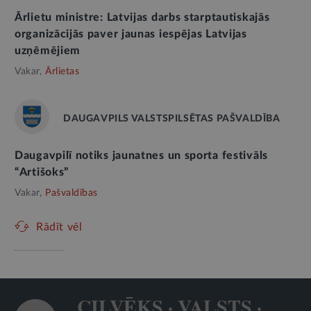
Ārlietu ministre: Latvijas darbs starptautiskajās
organizācijās paver jaunas iespējas Latvijas
uzņēmējiem
Vakar,
Ārlietas
DAUGAVPILS VALSTSPILSĒTAS PAŠVALDĪBA
Daugavpilī notiks jaunatnes un sporta festivāls
“Artišoks”
Vakar,
Pašvaldības
Rādīt vēl
CILVĒKS · VALSTS ·