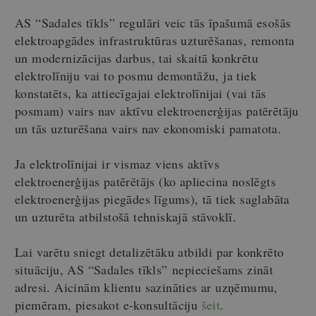
AS “Sadales tīkls” regulāri veic tās īpašumā esošās
elektroapgādes infrastruktūras uzturēšanas, remonta
un modernizācijas darbus, tai skaitā konkrētu
elektrolīniju vai to posmu demontāžu, ja tiek
konstatēts, ka attiecīgajai elektrolīnijai (vai tās
posmam) vairs nav aktīvu elektroenerģijas patērētāju
un tās uzturēšana vairs nav ekonomiski pamatota.
Ja elektrolīnijai ir vismaz viens aktīvs
elektroenerģijas patērētājs (ko apliecina noslēgts
elektroenerģijas piegādes līgums), tā tiek saglabāta
un uzturēta atbilstošā tehniskajā stāvoklī.
Lai varētu sniegt detalizētāku atbildi par konkrēto
situāciju, AS “Sadales tīkls” nepieciešams zināt
adresi. Aicinām klientu sazināties ar uzņēmumu,
piemēram, piesakot e-konsultāciju
šeit
.