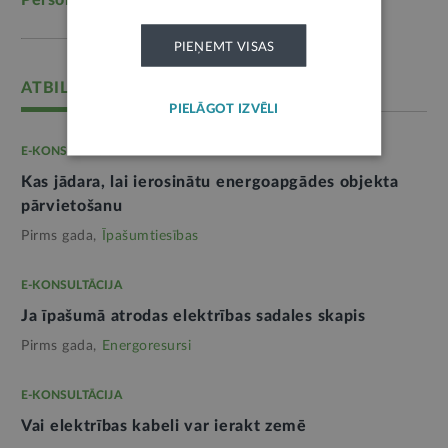
Personas dati
(1052)
PIEŅEMT VISAS
ATBILD: AS "SADALES TĪKLS"
PIELĀGOT IZVĒLI
E-KONSULTĀCIJA
Kas jādara, lai ierosinātu energoapgādes objekta
pārvietošanu
Pirms gada,
Īpašumtiesības
E-KONSULTĀCIJA
Ja īpašumā atrodas elektrības sadales skapis
Pirms gada,
Energoresursi
E-KONSULTĀCIJA
Vai elektrības kabeli var ierakt zemē