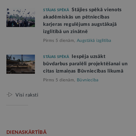
Stājies spēkā vienots
STĀJAS SPĒKĀ
akadēmiskās un pētniecības
karjeras regulējums augstākajā
izglītībā un zinātnē
Pirms 5 dienām,
Augstākā izglītība
Iespēja uzsākt
STĀJAS SPĒKĀ
būvdarbus paralēli projektēšanai un
citas izmaiņas Būvniecības likumā
Pirms 5 dienām,
Būvniecība
Visi raksti
DIENASKĀRTĪBĀ