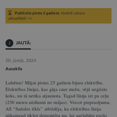
Publicēts pirms 2 gadiem.
Izvērtē satura
aktualitāti! >>
JAUTĀ:
J
20. jūnijā, 2024
Auseklis
Labdien! Mājai pirms 25 gadiem bijusi elektrība.
Elektrības līnijai, kas gāja caur mežu, vējā uzgāzās
koks
,
un tā netika atjaunota. Tagad līnija iet pa ceļu
(250 metru attālumā no mājas). Veicot pieprasījumu,
AS
“
Sadales tīkls
”
atbildēja,
ka elektrības līnija
n
ākamgad
tikšot demontēta
un
,
lai saglabātu esošo