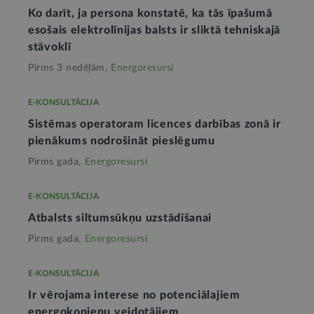
Ko darīt, ja persona konstatē, ka tās īpašumā
esošais elektrolīnijas balsts ir sliktā tehniskajā
stāvoklī
Pirms 3 nedēļām,
Energoresursi
E-KONSULTĀCIJA
Sistēmas operatoram licences darbības zonā ir
pienākums nodrošināt pieslēgumu
Pirms gada,
Energoresursi
E-KONSULTĀCIJA
Atbalsts siltumsūkņu uzstādīšanai
Pirms gada,
Energoresursi
E-KONSULTĀCIJA
Ir vērojama interese no potenciālajiem
energokopienu veidotājiem