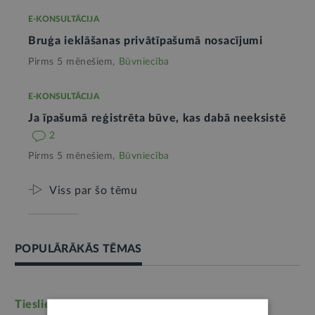
E-KONSULTĀCIJA
Bruģa ieklāšanas privātīpašumā nosacījumi
Pirms 5 mēnešiem,
Būvniecība
E-KONSULTĀCIJA
Ja īpašumā reģistrēta būve, kas dabā neeksistē
2
Pirms 5 mēnešiem,
Būvniecība
Viss par šo tēmu
POPULĀRĀKĀS TĒMAS
Tieslietas
(6246)
Darba tiesības
(5764)