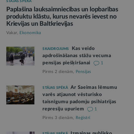
STĀJAS SPĒKĀ
Paplašina lauksaimniecības un lopbarības
produktu klāstu, kurus nevarēs ievest no
Krievijas un Baltkrievijas
Vakar,
Ekonomika
Kas veido
SKAIDROJUMS
apdrošināšanas stāžu vecuma
pensijas piešķiršanai
1
Pirms 2 dienām,
Pensijas
Ar Saeimas lēmumu
STĀJAS SPĒKĀ
varēs atjaunot vēsturisko
taisnīgumu padomju psihiatrijas
represiju upuriem
1
Pirms 3 dienām,
Reģistri
Izmaiņas publisko
STĀJAS SPĒKĀ