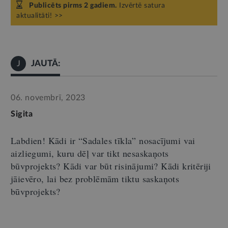
Publicēts pirms 2 gadiem.
Izvērtē satura
aktualitāti! >>
JAUTĀ:
J
06. novembrī, 2023
Sigita
Labdien! Kādi ir “Sadales tīkla” nosacījumi vai
aizliegumi, kuru dēļ var tikt nesaskaņots
būvprojekts? Kādi var būt risinājumi? Kādi kritēriji
jāievēro, lai bez problēmām tiktu saskaņots
būvprojekts?