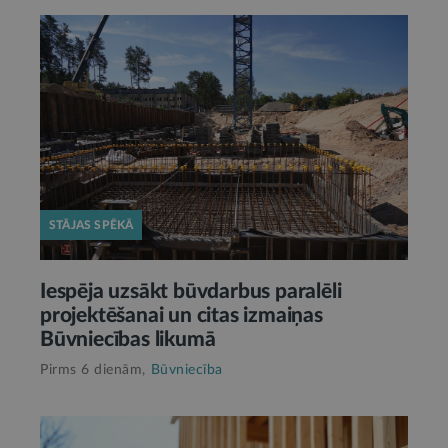
STĀJAS SPĒKĀ
Iespēja uzsākt būvdarbus paralēli
projektēšanai un citas izmaiņas
Būvniecības likumā
Pirms 6 dienām,
Būvniecība