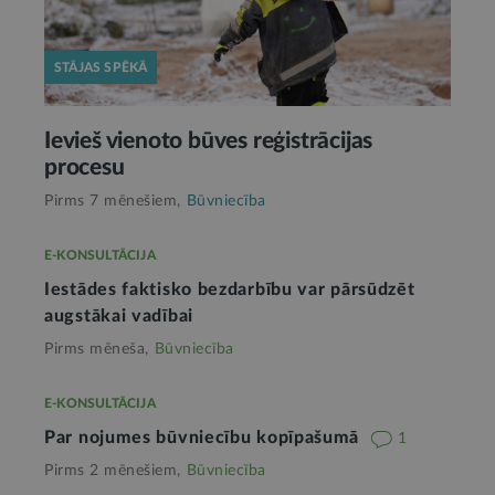
STĀJAS SPĒKĀ
Ievieš vienoto būves reģistrācijas
procesu
Pirms 7 mēnešiem,
Būvniecība
E-KONSULTĀCIJA
Iestādes faktisko bezdarbību var pārsūdzēt
augstākai vadībai
Pirms mēneša,
Būvniecība
E-KONSULTĀCIJA
Par nojumes būvniecību kopīpašumā
1
Pirms 2 mēnešiem,
Būvniecība