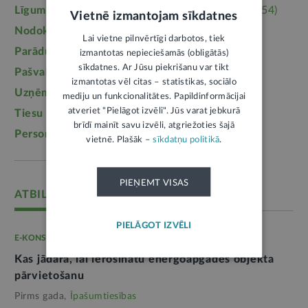
Līgumi, dokumenti
(5364)
Īpašumtiesības
(3954)
Vietnē izmantojam sīkdatnes
Nodokļi
(3710)
Mājoklis
(3142)
Lai vietne pilnvērtīgi darbotos, tiek
Parādu piedziņa
(2558)
Labklājība
(2254)
izmantotas nepieciešamās (obligātās)
sīkdatnes. Ar Jūsu piekrišanu var tikt
Pašvaldības
(2217)
Uzturlīdzekļi
(1457)
izmantotas vēl citas – statistikas, sociālo
Uzņēmējdarbība
(1355)
Ģimene
(1241)
mediju un funkcionalitātes. Papildinformācijai
atveriet "Pielāgot izvēli". Jūs varat jebkurā
Tiesu sistēma
(1099)
Izglītība
(1095)
brīdī mainīt savu izvēli, atgriežoties šajā
Personas dati
(1052)
vietnē. Plašāk –
sīkdatņu politikā
.
PIEŅEMT VISAS
ATBILD: AS "SADALES TĪKLS"
PIELĀGOT IZVĒLI
E-KONSULTĀCIJA
Kas jādara, lai ierosinātu energoapgādes objekta
pārvietošanu
Pirms gada,
Īpašumtiesības