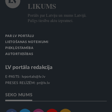
LIKUMS
Portāls par Latviju un mums Latvijā.
Palīgs tiesību aktu izpratnei.
PAR LV PORTĀLU
LIETOŠANAS NOTEIKUMI
PIEKĻŪSTAMĪBA
AUTORTIESĪBAS
LV portāla redakcija
E-PASTS:
lvportals@lv.lv
PRESES RELĪZĒM:
pr@lv.lv
SEKO MUMS