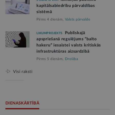
kapitālsabiedrību pārvaldības
sistēmā
Pirms 4 dienām,
Valsts pārvalde
Publiskajā
LIKUMPROJEKTS
apspriešanā regulējums “balto
hakeru” iesaistei valsts kritiskās
infrastruktūras aizsardzībā
Pirms 5 dienām,
Drošība
Visi raksti
DIENASKĀRTĪBĀ