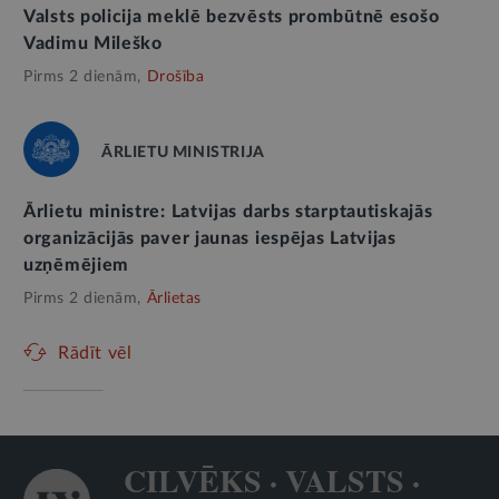
Valsts policija meklē bezvēsts prombūtnē esošo
Vadimu Mileško
Pirms 2 dienām,
Drošība
ĀRLIETU MINISTRIJA
Ārlietu ministre: Latvijas darbs starptautiskajās
organizācijās paver jaunas iespējas Latvijas
uzņēmējiem
Pirms 2 dienām,
Ārlietas
Rādīt vēl
CILVĒKS · VALSTS ·