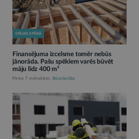
STĀJAS SPĒKĀ
Finansējuma izcelsme tomēr nebūs
jānorāda. Pašu spēkiem varēs būvēt
māju līdz 400 m²
Pirms 7 mēnešiem,
Būvniecība