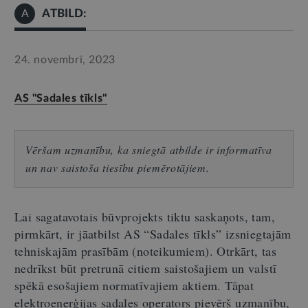
ATBILD:
A
24. novembrī, 2023
AS "Sadales tīkls"
Vēršam uzmanību, ka sniegtā atbilde ir informatīva
un nav saistoša tiesību piemērotājiem.
Lai sagatavotais būvprojekts tiktu saskaņots, tam,
pirmkārt, ir jāatbilst AS “Sadales tīkls” izsniegtajām
tehniskajām prasībām (noteikumiem). Otrkārt, tas
nedrīkst būt pretrunā citiem saistošajiem un valstī
spēkā esošajiem normatīvajiem aktiem. Tāpat
elektroenerģijas sadales operators pievērš uzmanību,