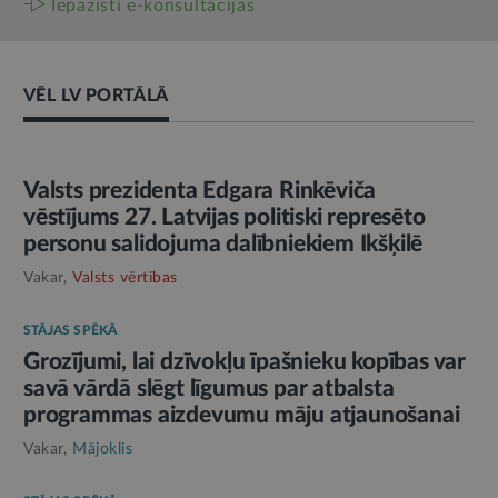
Iepazīsti e-konsultācijas
VĒL LV PORTĀLĀ
AMATPERSONAS RUNA
Valsts prezidenta Edgara Rinkēviča
vēstījums 27. Latvijas politiski represēto
personu salidojuma dalībniekiem Ikšķilē
Vakar,
Valsts vērtības
STĀJAS SPĒKĀ
Grozījumi, lai dzīvokļu īpašnieku kopības var
savā vārdā slēgt līgumus par atbalsta
programmas aizdevumu māju atjaunošanai
Vakar,
Mājoklis