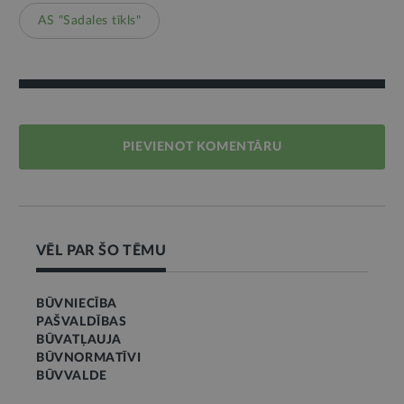
AS "Sadales tīkls"
PIEVIENOT KOMENTĀRU
VĒL PAR ŠO TĒMU
BŪVNIECĪBA
PAŠVALDĪBAS
BŪVATĻAUJA
BŪVNORMATĪVI
BŪVVALDE