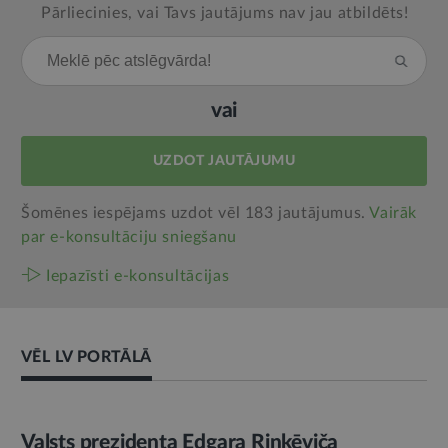
Pārliecinies, vai Tavs jautājums nav jau atbildēts!
vai
UZDOT JAUTĀJUMU
Šomēnes iespējams uzdot vēl 183 jautājumus.
Vairāk
par e‑konsultāciju sniegšanu
Iepazīsti e-konsultācijas
VĒL LV PORTĀLĀ
AMATPERSONAS RUNA
Valsts prezidenta Edgara Rinkēviča