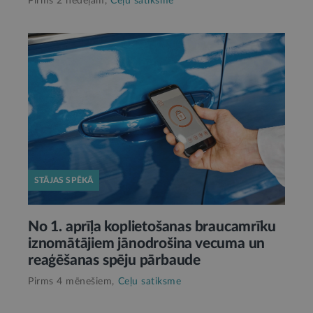
Pirms 2 nedēļām,
Ceļu satiksme
STĀJAS SPĒKĀ
No 1. aprīļa koplietošanas braucamrīku
iznomātājiem jānodrošina vecuma un
reaģēšanas spēju pārbaude
Pirms 4 mēnešiem,
Ceļu satiksme