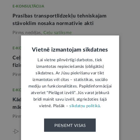
E-KONSULTĀCIJA
Prasības transportlīdzekļu tehniskajam
stāvoklim nosaka normatīvie akti
Pirms nedēļas,
Ceļu satiksme
E-KONSULTĀCIJA
Vietnē izmantojam sīkdatnes
Ceļu satiksmes noteikumi ir saistoši visām
Lai vietne pilnvērtīgi darbotos, tiek
fiziskajām un juridiskajām personām
izmantotas nepieciešamās (obligātās)
sīkdatnes. Ar Jūsu piekrišanu var tikt
Pirms mēneša,
Ceļu satiksme
izmantotas vēl citas – statistikas, sociālo
mediju un funkcionalitātes. Papildinformācijai
E-KONSULTĀCIJA
atveriet "Pielāgot izvēli". Jūs varat jebkurā
brīdī mainīt savu izvēli, atgriežoties šajā
Kādos gadījumos nevar iegūt braukšanas
vietnē. Plašāk –
sīkdatņu politikā
.
mācību atļauju
Pirms mēneša,
Ceļu satiksme
PIEŅEMT VISAS
Viss par šo tēmu