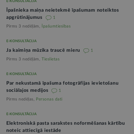
E-KONSULTĀCIJA
Īpašnieka maiņa neietekmē īpašumam noteiktos
apgrūtinājumus
1
Pirms 3 nedēļām,
Īpašumtiesības
E-KONSULTĀCIJA
Ja kaimiņa mūzika traucē mieru
1
Pirms 3 nedēļām,
Tieslietas
E-KONSULTĀCIJA
Par nekustamā īpašuma fotogrāfijas ievietošanu
sociālajos medijos
1
Pirms nedēļas,
Personas dati
E-KONSULTĀCIJA
Elektroniskā pasta sarakstes noformēšanas kārtību
noteic attiecīgā iestāde