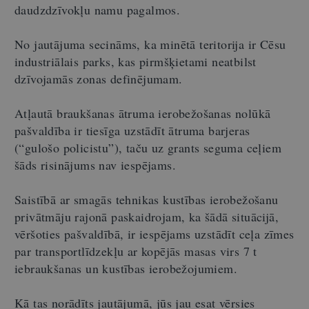
daudzdzīvokļu namu pagalmos.
No jautājuma secināms, ka minētā teritorija ir Cēsu
industriālais parks, kas pirmšķietami neatbilst
dzīvojamās zonas definējumam.
Atļautā braukšanas ātruma ierobežošanas nolūkā
pašvaldība ir tiesīga uzstādīt ātruma barjeras
(“gulošo policistu”), taču uz grants seguma ceļiem
šāds risinājums nav iespējams.
Saistībā ar smagās tehnikas kustības ierobežošanu
privātmāju rajonā paskaidrojam, ka šādā situācijā,
vēršoties pašvaldībā, ir iespējams uzstādīt ceļa zīmes
par transportlīdzekļu ar kopējās masas virs 7 t
iebraukšanas un kustības ierobežojumiem.
Kā tas norādīts jautājumā, jūs jau esat vērsies