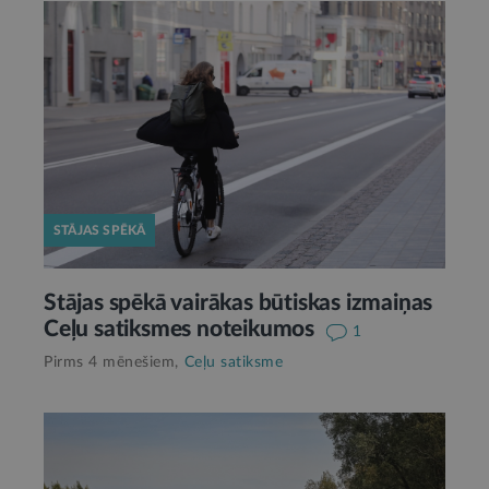
STĀJAS SPĒKĀ
Stājas spēkā vairākas būtiskas izmaiņas
Ceļu satiksmes noteikumos
1
Pirms 4 mēnešiem,
Ceļu satiksme