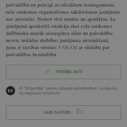
pašvaldībā un policijā ar oficiāliem iesniegumiem,
taču satiksmes organizēšanas sakārtošanas jautājums
nav atrisināts. Ņemot vērā minēto un apstākļus, ka
jautājumā aprakstītā situācija skar ceļu satiksmes
dalībnieku mazāk aizsargātos slāni un pašvaldība
neveic nekādas darbības jautājuma atrisināšanā,
jums ir tiesības vērsties
VARAM
ar sūdzību par
pašvaldības bezdarbību.
TIESĪBU AKTI
© "LV portāla" saturu aizsargā autortiesības.
Jautājumu
iesniegšanas noteikumi
LABS SATURS