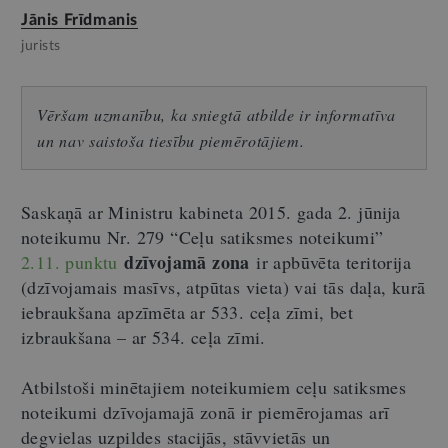
Jānis Frīdmanis
jurists
Vēršam uzmanību, ka sniegtā atbilde ir informatīva
un nav saistoša tiesību piemērotājiem.
Saskaņā ar Ministru kabineta 2015. gada 2. jūnija
noteikumu Nr. 279 “Ceļu satiksmes noteikumi”
dzīvojamā zona
2.11. punktu
ir apbūvēta teritorija
(dzīvojamais masīvs, atpūtas vieta) vai tās daļa, kurā
iebraukšana apzīmēta ar 533. ceļa zīmi, bet
izbraukšana – ar 534. ceļa zīmi.
Atbilstoši minētajiem noteikumiem ceļu satiksmes
noteikumi dzīvojamajā zonā ir piemērojamas arī
degvielas uzpildes stacijās, stāvvietās un