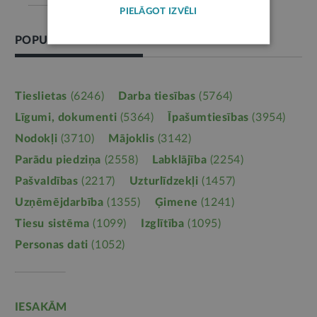
PIELĀGOT IZVĒLI
POPULĀRĀKĀS TĒMAS
Tieslietas
(6246)
Darba tiesības
(5764)
Līgumi, dokumenti
(5364)
Īpašumtiesības
(3954)
Nodokļi
(3710)
Mājoklis
(3142)
Parādu piedziņa
(2558)
Labklājība
(2254)
Pašvaldības
(2217)
Uzturlīdzekļi
(1457)
Uzņēmējdarbība
(1355)
Ģimene
(1241)
Tiesu sistēma
(1099)
Izglītība
(1095)
Personas dati
(1052)
IESAKĀM