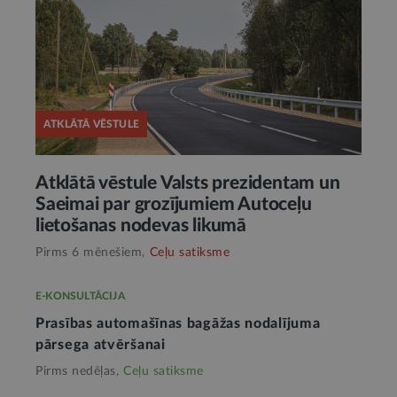
ATKLĀTĀ VĒSTULE
Atklātā vēstule Valsts prezidentam un
Saeimai par grozījumiem Autoceļu
lietošanas nodevas likumā
Pirms 6 mēnešiem,
Ceļu satiksme
E-KONSULTĀCIJA
Prasības automašīnas bagāžas nodalījuma
pārsega atvēršanai
Pirms nedēļas,
Ceļu satiksme