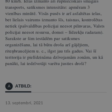
80 km/h. Ielas izmanto arī rūpnieciskais smagais
transports, satiksmes intensitāte: apmēram 3
vienības minūtē. Visās pusēs ir arī asfaltētas ielas,
bet lielais vairums izmanto šīs, taisnas, kontrolētas
netiek (pašvaldības policijai neesot pilnvaras, Valsts
policijai neesot resursu, domei – līdzekļu radaram).
Sarakste ar šim iestādēm par satiksmes
organizēšanu, lai tā būtu droša arī gājējiem,
riteņbraucējiem u. c., ilgst jau trīs gadus. Vai šī
teritorija ir pielīdzināma dzīvojamām zonām, un kā
panākt, lai iedzīvotāji varētu justies droši?
ATBILD:
A
13. septembrī, 2021