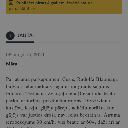
Publicēts pirms 4 gadiem.
Izvērtē satura
aktualitāti! >>
JAUTĀ:
J
08. augustā, 2021
Māra
Par ātruma pārkāpumiem Cēsīs, Rūdolfa Blaumaņa
bulvārī: ielai melnais segums un grants segums
Eduarda Treimaņa-Zvārguļa ielā (Cēsu industriālā
parka teritorija), privātmāju rajons. Divvirzienu
kustība, ietvju, gājēju pāreju, nekādu norāžu, kur
gājējs var justies droši, nav, ielas bedrainas. Ātruma
ierobežojums 30 km/h, visi brauc ar 60+, daži arī ar