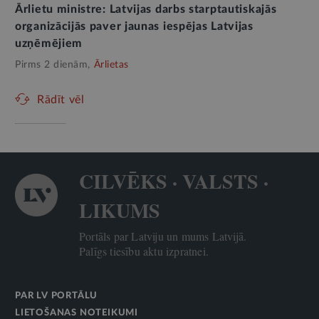
Ārlietu ministre: Latvijas darbs starptautiskajās
organizācijās paver jaunas iespējas Latvijas
uzņēmējiem
Pirms 2 dienām,
Ārlietas
Rādīt vēl
CILVĒKS · VALSTS ·
LIKUMS
Portāls par Latviju un mums Latvijā.
Palīgs tiesību aktu izpratnei.
PAR LV PORTĀLU
LIETOŠANAS NOTEIKUMI