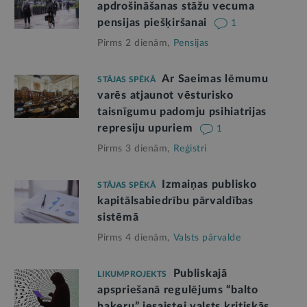
apdrošināšanas stāžu vecuma
pensijas piešķiršanai
1
Pirms 2 dienām,
Pensijas
Ar Saeimas lēmumu
STĀJAS SPĒKĀ
varēs atjaunot vēsturisko
taisnīgumu padomju psihiatrijas
represiju upuriem
1
Pirms 3 dienām,
Reģistri
Izmaiņas publisko
STĀJAS SPĒKĀ
kapitālsabiedrību pārvaldības
sistēmā
Pirms 4 dienām,
Valsts pārvalde
Publiskajā
LIKUMPROJEKTS
apspriešanā regulējums “balto
hakeru” iesaistei valsts kritiskās