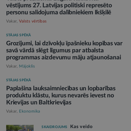
vēstījums 27. Latvijas politiski represēto
personu salidojuma dalībniekiem Ikšķilē
Vakar,
Valsts vērtības
STĀJAS SPĒKĀ
Grozījumi, lai dzīvokļu īpašnieku kopības var
savā vārdā slēgt līgumus par atbalsta
programmas aizdevumu māju atjaunošanai
Vakar,
Mājoklis
STĀJAS SPĒKĀ
Paplašina lauksaimniecības un lopbarības
produktu klāstu, kurus nevarēs ievest no
Krievijas un Baltkrievijas
Vakar,
Ekonomika
Kas veido
SKAIDROJUMS