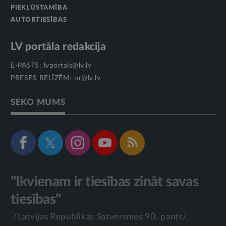
PIEKĻŪSTAMĪBA
AUTORTIESĪBAS
LV portāla redakcija
E-PASTS:
lvportals@lv.lv
PRESES RELĪZĒM:
pr@lv.lv
SEKO MUMS
"Ikvienam ir tiesības zināt savas
tiesības"
/Latvijas Republikas Satversmes 90. pants/