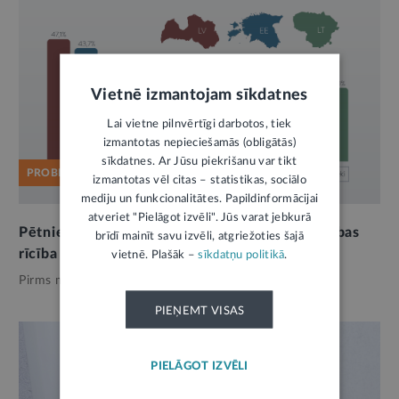
Vietnē izmantojam sīkdatnes
Lai vietne pilnvērtīgi darbotos, tiek
izmantotas nepieciešamās (obligātās)
sīkdatnes. Ar Jūsu piekrišanu var tikt
PROBLĒMA
izmantotas vēl citas – statistikas, sociālo
mediju un funkcionalitātes. Papildinformācijai
atveriet "Pielāgot izvēli". Jūs varat jebkurā
Pētnieki: nodokļu morāli vairāk ietekmē valdības
brīdī mainīt savu izvēli, atgriežoties šajā
rīcība ar budžeta naudu
vietnē. Plašāk –
sīkdatņu politikā
.
Pirms mēneša,
Ekonomika
PIEŅEMT VISAS
PIELĀGOT IZVĒLI