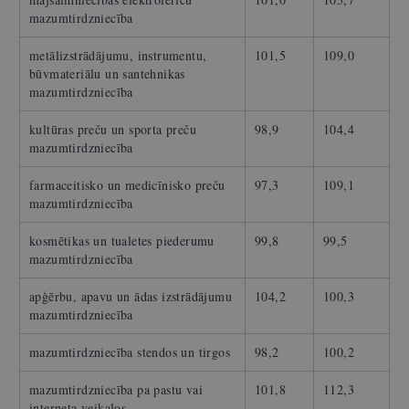
mazumtirdzniecība
metālizstrādājumu, instrumentu,
101,5
109,0
būvmateriālu un santehnikas
mazumtirdzniecība
kultūras preču un sporta preču
98,9
104,4
mazumtirdzniecība
farmaceitisko un medicīnisko preču
97,3
109,1
mazumtirdzniecība
kosmētikas un tualetes piederumu
99,8
99,5
mazumtirdzniecība
apģērbu, apavu un ādas izstrādājumu
104,2
100,3
mazumtirdzniecība
mazumtirdzniecība stendos un tirgos
98,2
100,2
mazumtirdzniecība pa pastu vai
101,8
112,3
interneta veikalos