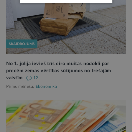
SKAIDROJUMS
No 1. jūlija ievieš trīs eiro muitas nodokli par
precēm zemas vērtības sūtījumos no trešajām
valstīm
12
Pirms mēneša,
Ekonomika