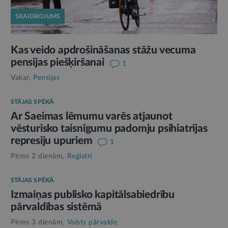
SKAIDROJUMS
Kas veido apdrošināšanas stāžu vecuma
pensijas piešķiršanai
1
Vakar,
Pensijas
STĀJAS SPĒKĀ
Ar Saeimas lēmumu varēs atjaunot
vēsturisko taisnīgumu padomju psihiatrijas
represiju upuriem
1
Pirms 2 dienām,
Reģistri
STĀJAS SPĒKĀ
Izmaiņas publisko kapitālsabiedrību
pārvaldības sistēmā
Pirms 3 dienām,
Valsts pārvalde