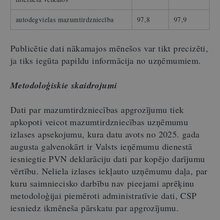
autodegvielas mazumtirdzniecība
97,8
97,9
Publicētie dati nākamajos mēnešos var tikt precizēti,
ja tiks iegūta papildu informācija no uzņēmumiem.
Metodoloģiskie skaidrojumi
Dati par mazumtirdzniecības apgrozījumu tiek
apkopoti veicot mazumtirdzniecības uzņēmumu
izlases apsekojumu, kura datu avots no 2025. gada
augusta galvenokārt ir Valsts ieņēmumu dienestā
iesniegtie PVN deklarāciju dati par kopējo darījumu
vērtību. Neliela izlases iekļauto uzņēmumu daļa, par
kuru saimniecisko darbību nav pieejami aprēķinu
metodoloģijai piemēroti administratīvie dati, CSP
iesniedz ikmēneša pārskatu par apgrozījumu.