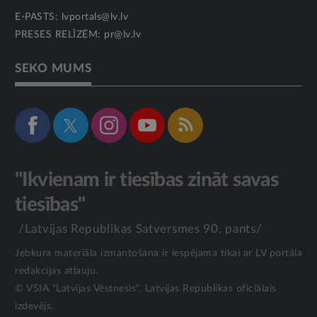
E-PASTS:
lvportals@lv.lv
PRESES RELĪZĒM:
pr@lv.lv
SEKO MUMS
"Ikvienam ir tiesības zināt savas
tiesības"
/Latvijas Republikas Satversmes 90. pants/
Jebkura materiāla izmantošana ir iespējama tikai ar LV portāla
redakcijas atļauju.
© VSIA "Latvijas Vēstnesis", Latvijas Republikas oficiālais
izdevējs.