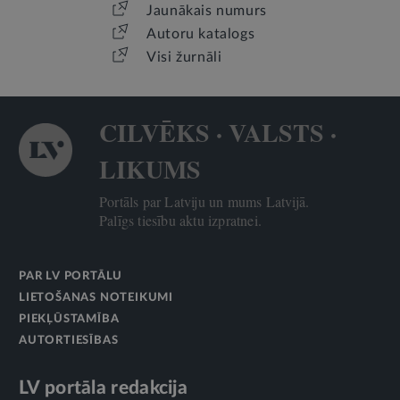
Jaunākais numurs
Autoru katalogs
Visi žurnāli
CILVĒKS · VALSTS ·
LIKUMS
Portāls par Latviju un mums Latvijā.
Palīgs tiesību aktu izpratnei.
PAR LV PORTĀLU
LIETOŠANAS NOTEIKUMI
PIEKĻŪSTAMĪBA
AUTORTIESĪBAS
LV portāla redakcija