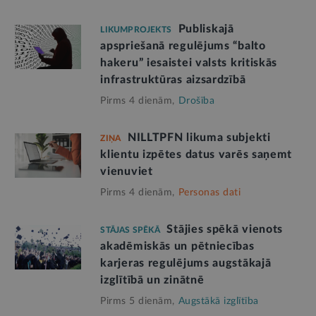
Publiskajā
LIKUMPROJEKTS
apspriešanā regulējums “balto
hakeru” iesaistei valsts kritiskās
infrastruktūras aizsardzībā
Pirms 4 dienām,
Drošība
NILLTPFN likuma subjekti
ZIŅA
klientu izpētes datus varēs saņemt
vienuviet
Pirms 4 dienām,
Personas dati
Stājies spēkā vienots
STĀJAS SPĒKĀ
akadēmiskās un pētniecības
karjeras regulējums augstākajā
izglītībā un zinātnē
Pirms 5 dienām,
Augstākā izglītība