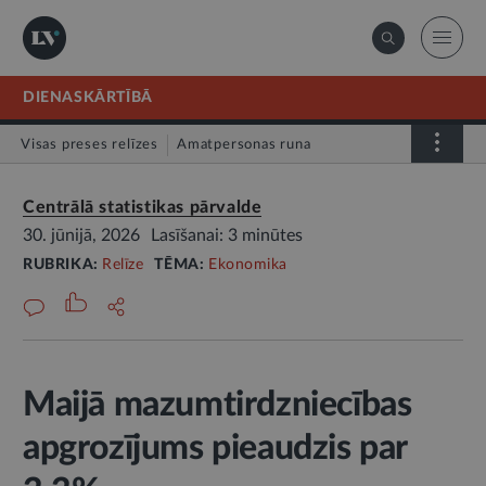
DIENASKĀRTĪBĀ
Visas preses relīzes
Amatpersonas runa
Atklātā vēstule
Relīze
Centrālā statistikas pārvalde
30. jūnijā, 2026
Lasīšanai: 3 minūtes
RUBRIKA:
Relīze
TĒMA:
Ekonomika
Maijā mazumtirdzniecības
apgrozījums pieaudzis par