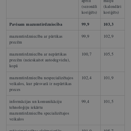
aprīli
maiju
(sezonāli
(kalendāri
koriģēts)
koriģēts)
Pavisam mazumtirdzniecība
99,9
103,3
mazumtirdzniecība ar pārtikas
99,9
102,9
precēm
mazumtirdzniecība ar nepārtikas
100,7
105,5
precēm (neieskaitot autodegvielu),
kopā
mazumtirdzniecība nespecializētajos
102,4
101,9
veikalos, kur pārsvarā ir nepārtikas
preces
informācijas un komunikāciju
99,4
101,5
tehnoloģiju iekārtu
mazumtirdzniecība specializētajos
veikalos
mājsaimniecības elektroierīču
101,0
105,7