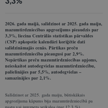
3,3%
2026. gada maijā, salīdzinot ar 2025. gada maiju,
mazumtirdzniecības apgrozījums pieaudzis par
3,3%, liecina Centrālās statistikas pārvaldes
(CSP) apkopotie kalendāri koriģētie dati
salīdzināmajās cenās. Pārtikas preču
mazumtirdzniecība pieaugusi par 2,9%.
Nepārtikas preču mazumtirdzniecības apjoms,
neieskaitot autodegvielas mazumtirdzniecību,
palielinājies par 5,5%, autodegvielas
–
samazinājies par 2,1%.
Salīdzinot ar 2025. gada maiju, būtiskākais
apgrozījuma kāpums bija mazumtirdzniecībā pa
pastu vai interneta veikalos (par 12,3 %),