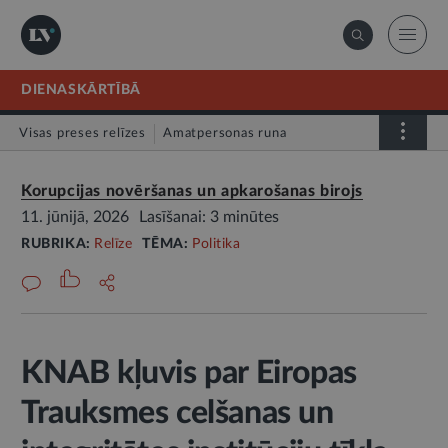
DIENASKĀRTĪBĀ
Visas preses relīzes
Amatpersonas runa
Atklātā vēstule
Relīze
Korupcijas novēršanas un apkarošanas birojs
11. jūnijā, 2026
Lasīšanai: 3 minūtes
RUBRIKA:
Relīze
TĒMA:
Politika
KNAB kļuvis par Eiropas
Trauksmes celšanas un