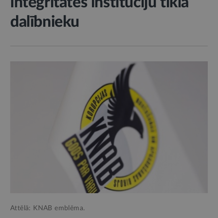
integritātes institūciju tīkla
dalībnieku
Attēlā: KNAB emblēma.