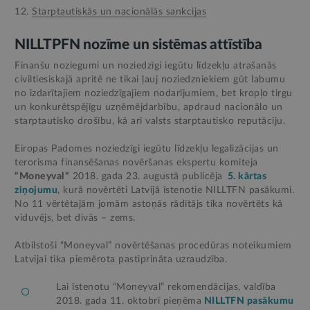
12.
Starptautiskās un nacionālās sankcijas
NILLTPFN nozīme un sistēmas attīstība
Finanšu noziegumi un noziedzīgi iegūtu līdzekļu atrašanās
civiltiesiskajā apritē ne tikai ļauj noziedzniekiem gūt labumu
no izdarītajiem noziedzīgajiem nodarījumiem, bet kropļo tirgu
un konkurētspējīgu uzņēmējdarbību, apdraud nacionālo un
starptautisko drošību, kā arī valsts starptautisko reputāciju.
Eiropas Padomes noziedzīgi iegūtu līdzekļu legalizācijas un
terorisma finansēšanas novēršanas ekspertu komiteja
“Moneyval”
2018. gada 23. augustā publicēja
5. kārtas
ziņojumu
, kurā novērtēti Latvijā īstenotie NILLTFN pasākumi.
No 11 vērtētajām jomām astoņās rādītājs tika novērtēts kā
viduvējs, bet divās – zems.
Atbilstoši “Moneyval” novērtēšanas procedūras noteikumiem
Latvijai tika piemērota pastiprināta uzraudzība.
Lai īstenotu “Moneyval” rekomendācijas, valdība
2018. gada 11. oktobrī pieņēma
NILLTFN pasākumu