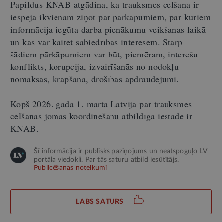
Papildus KNAB atgādina, ka trauksmes celšana
ir
iespēja ikvienam ziņot par pārkāpumiem, par kuriem
informācija iegūta darba pienākumu veikšanas laikā
un kas var kaitēt sabiedrības interesēm
. Starp
šādiem pārkāpumiem var būt, piemēram, interešu
konflikts, korupcija, izvairīšanās no nodokļu
nomaksas, krāpšana, drošības apdraudējumi.
Kopš 2026. gada 1. marta Latvijā par trauksmes
celšanas jomas koordinēšanu atbildīgā iestāde ir
KNAB.
Šī informācija ir publisks paziņojums un neatspoguļo LV
portāla viedokli. Par tās saturu atbild iesūtītājs.
Publicēšanas noteikumi
LABS SATURS