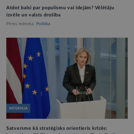
Atdot balsi par populismu vai idejām? Vēlētāju
izvēle un valsts drošība
Pirms mēneša,
Politika
INTERVIJA
Satversme kā stratēģisks orientieris krīzēs: