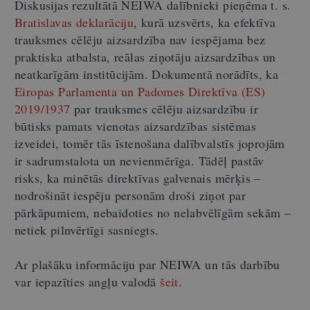
Diskusijas rezultātā NEIWA dalībnieki pieņēma t. s.
Bratislavas deklarāciju
, kurā uzsvērts, ka efektīva
trauksmes cēlēju aizsardzība nav iespējama bez
praktiska atbalsta, reālas ziņotāju aizsardzības un
neatkarīgām institūcijām. Dokumentā norādīts, ka
Eiropas Parlamenta un Padomes Direktīva (ES)
2019/1937
par trauksmes cēlēju aizsardzību ir
būtisks pamats vienotas aizsardzības sistēmas
izveidei, tomēr tās īstenošana dalībvalstīs joprojām
ir sadrumstalota un nevienmērīga. Tādēļ pastāv
risks, ka minētās direktīvas galvenais mērķis –
nodrošināt iespēju personām droši ziņot par
pārkāpumiem, nebaidoties no nelabvēlīgām sekām –
netiek pilnvērtīgi sasniegts.
Ar plašāku informāciju par NEIWA un tās darbību
var iepazīties angļu valodā
šeit
.