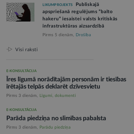
Publiskajā
LIKUMPROJEKTS
apspriešanā regulējums “balto
hakeru” iesaistei valsts kritiskās
infrastruktūras aizsardzībā
Pirms 5 dienām,
Drošība
Visi raksti
E-KONSULTĀCIJA
Īres līgumā norādītajām personām ir tiesības
īrētajās telpās deklarēt dzīvesvietu
Pirms 3 dienām,
Līgumi, dokumenti
E-KONSULTĀCIJA
Parāda piedziņa no slimības pabalsta
Pirms 3 dienām,
Parādu piedziņa