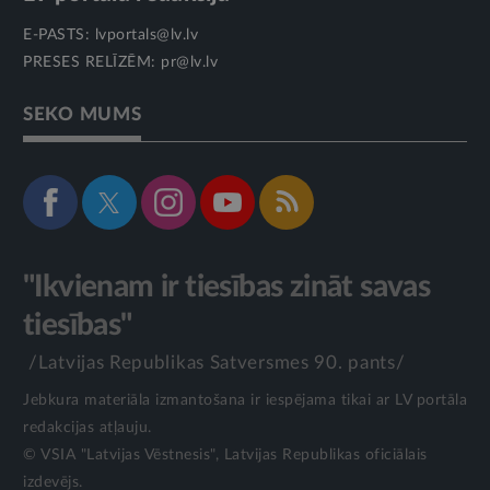
E-PASTS:
lvportals@lv.lv
PRESES RELĪZĒM:
pr@lv.lv
SEKO MUMS
"Ikvienam ir tiesības zināt savas
tiesības"
/Latvijas Republikas Satversmes 90. pants/
Jebkura materiāla izmantošana ir iespējama tikai ar LV portāla
redakcijas atļauju.
© VSIA "Latvijas Vēstnesis", Latvijas Republikas oficiālais
izdevējs.