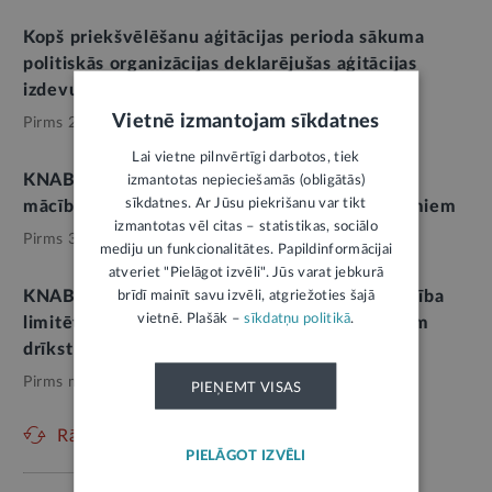
Kopš priekšvēlēšanu aģitācijas perioda sākuma
politiskās organizācijas deklarējušas aģitācijas
izdevumos gandrīz 900 tūkstošus eiro
Vietnē izmantojam sīkdatnes
Pirms 2 nedēļām,
Politika
Lai vietne pilnvērtīgi darbotos, tiek
KNAB aicina deputātu kandidātus piedalīties
izmantotas nepieciešamās (obligātās)
sīkdatnes. Ar Jūsu piekrišanu var tikt
mācībās par priekšvēlēšanu aģitācijas jautājumiem
izmantotas vēl citas – statistikas, sociālo
Pirms 3 nedēļām,
Politika
mediju un funkcionalitātes. Papildinformācijai
atveriet "Pielāgot izvēli". Jūs varat jebkurā
KNAB atgādina: katra partija un partiju apvienība
brīdī mainīt savu izvēli, atgriežoties šajā
vietnē. Plašāk –
sīkdatņu politikā
.
limitētajiem priekšvēlēšanu aģitācijas mērķiem
drīkst izlietot ne vairāk kā 1,04 miljonus eiro
Pirms mēneša,
Politika
PIEŅEMT VISAS
Rādīt vēl
PIELĀGOT IZVĒLI