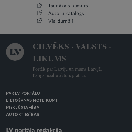
Jaunākais numurs
Autoru katalogs
Visi žurnāli
CILVĒKS · VALSTS ·
LIKUMS
Portāls par Latviju un mums Latvijā.
Palīgs tiesību aktu izpratnei.
PAR LV PORTĀLU
LIETOŠANAS NOTEIKUMI
PIEKĻŪSTAMĪBA
AUTORTIESĪBAS
LV portāla redakcija