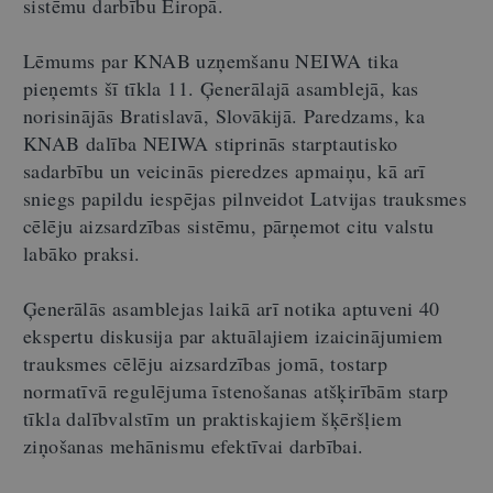
sistēmu darbību Eiropā.
Lēmums par KNAB uzņemšanu NEIWA tika
pieņemts šī tīkla 11. Ģenerālajā asamblejā, kas
norisinājās Bratislavā, Slovākijā. Paredzams, ka
KNAB dalība NEIWA stiprinās starptautisko
sadarbību un veicinās pieredzes apmaiņu, kā arī
sniegs papildu iespējas pilnveidot Latvijas trauksmes
cēlēju aizsardzības sistēmu, pārņemot citu valstu
labāko praksi.
Ģenerālās asamblejas laikā arī notika aptuveni 40
ekspertu diskusija par aktuālajiem izaicinājumiem
trauksmes cēlēju aizsardzības jomā, tostarp
normatīvā regulējuma īstenošanas atšķirībām starp
tīkla dalībvalstīm un praktiskajiem šķēršļiem
ziņošanas mehānismu efektīvai darbībai.