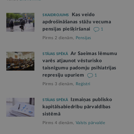
Kas veido
SKAIDROJUMS
apdrošināšanas stāžu vecuma
pensijas piešķiršanai
1
Pirms 2 dienām,
Pensijas
Ar Saeimas lēmumu
STĀJAS SPĒKĀ
varēs atjaunot vēsturisko
taisnīgumu padomju psihiatrijas
represiju upuriem
1
Pirms 3 dienām,
Reģistri
Izmaiņas publisko
STĀJAS SPĒKĀ
kapitālsabiedrību pārvaldības
sistēmā
Pirms 4 dienām,
Valsts pārvalde