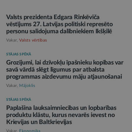
Valsts prezidenta Edgara Rinkēviča
vēstījums 27. Latvijas politiski represēto
personu salidojuma dalībniekiem Ikšķilē
Vakar,
Valsts vērtības
STĀJAS SPĒKĀ
Grozījumi, lai dzīvokļu īpašnieku kopības var
savā vārdā slēgt līgumus par atbalsta
programmas aizdevumu māju atjaunošanai
Vakar,
Mājoklis
STĀJAS SPĒKĀ
Paplašina lauksaimniecības un lopbarības
produktu klāstu, kurus nevarēs ievest no
Krievijas un Baltkrievijas
Vakar,
Ekonomika