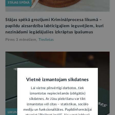
STĀJAS SPĒKĀ
Stājas spēkā grozījumi Kriminālprocesa likumā –
papildu aizsardzība labticīgajiem ieguvējiem, kuri
nezinādami iegādājušies izkrāptus īpašumus
Pirms 3 mēnešiem,
Tieslietas
Vietnē izmantojam sīkdatnes
Lai vietne pilnvērtīgi darbotos, tiek
izmantotas nepieciešamās (obligātās)
sīkdatnes. Ar Jūsu piekrišanu var tikt
izmantotas vēl citas – statistikas, sociālo
mediju un funkcionalitātes. Papildinformācijai
LIKUMPROJEKTS
atveriet "Pielāgot izvēli". Jūs varat jebkurā