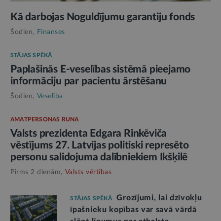
Kā darbojas Noguldījumu garantiju fonds
Šodien,
Finanses
STĀJAS SPĒKĀ
Paplašinās E-veselības sistēmā pieejamo
informāciju par pacientu ārstēšanu
Šodien,
Veselība
AMATPERSONAS RUNA
Valsts prezidenta Edgara Rinkēviča
vēstījums 27. Latvijas politiski represēto
personu salidojuma dalībniekiem Ikšķilē
Pirms 2 dienām,
Valsts vērtības
Grozījumi, lai dzīvokļu
STĀJAS SPĒKĀ
īpašnieku kopības var savā vārdā