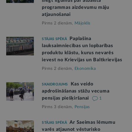
slēgt līgumus par atbalsta
programmas aizdevumu māju
atjaunošanai
Pirms 2 dienām,
Mājoklis
Paplašina
STĀJAS SPĒKĀ
lauksaimniecības un lopbarības
produktu klāstu, kurus nevarēs
ievest no Krievijas un Baltkrievijas
Pirms 2 dienām,
Ekonomika
Kas veido
SKAIDROJUMS
apdrošināšanas stāžu vecuma
pensijas piešķiršanai
1
Pirms 3 dienām,
Pensijas
Ar Saeimas lēmumu
STĀJAS SPĒKĀ
varēs atjaunot vēsturisko