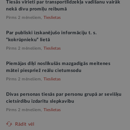
Tiesās vīrieti par transportlīdzekļa vadīšanu vairāk
nekā divu promiļu reibumā
Pirms 2 mēnešiem,
Tieslietas
Par publiski izskanējušo informāciju t. s.
“kokrūpnieku” lietā
Pirms 2 mēnešiem,
Tieslietas
Piemājas dīķī noslīkušās mazgadīgās meitenes
mātei piespriež reālu cietumsodu
Pirms 2 mēnešiem,
Tieslietas
Divas personas tiesās par personu grupā ar sevišķu
cietsirdību izdarītu slepkavību
Pirms 2 mēnešiem,
Tieslietas
Rādīt vēl