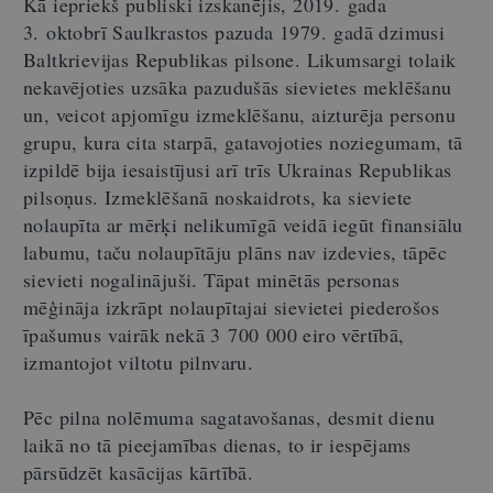
Kā iepriekš publiski izskanējis, 2019. gada
3. oktobrī Saulkrastos pazuda 1979. gadā dzimusi
Baltkrievijas Republikas pilsone. Likumsargi tolaik
nekavējoties uzsāka pazudušās sievietes meklēšanu
un, veicot apjomīgu izmeklēšanu, aizturēja personu
grupu, kura cita starpā, gatavojoties noziegumam, tā
izpildē bija iesaistījusi arī trīs Ukrainas Republikas
pilsoņus. Izmeklēšanā noskaidrots, ka sieviete
nolaupīta ar mērķi nelikumīgā veidā iegūt finansiālu
labumu, taču nolaupītāju plāns nav izdevies, tāpēc
sievieti nogalinājuši. Tāpat minētās personas
mēģināja izkrāpt nolaupītajai sievietei piederošos
īpašumus vairāk nekā 3 700 000 eiro vērtībā,
izmantojot viltotu pilnvaru.
Pēc pilna nolēmuma sagatavošanas, desmit dienu
laikā no tā pieejamības dienas, to ir iespējams
pārsūdzēt kasācijas kārtībā.