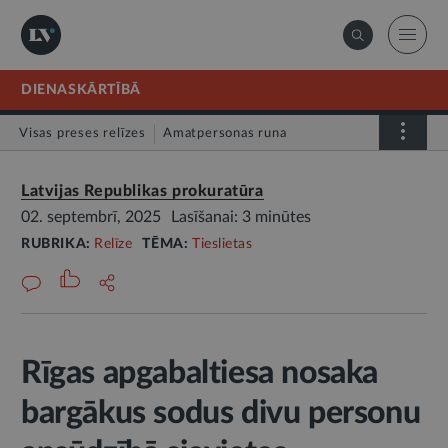
DIENASKĀRTĪBĀ
Visas preses relīzes
Amatpersonas runa
Atklātā vēstule
Relīze
Latvijas Republikas prokuratūra
02. septembrī, 2025
Lasīšanai: 3 minūtes
RUBRIKA:
Relīze
TĒMA:
Tieslietas
Rīgas apgabaltiesa nosaka
bargākus sodus divu personu