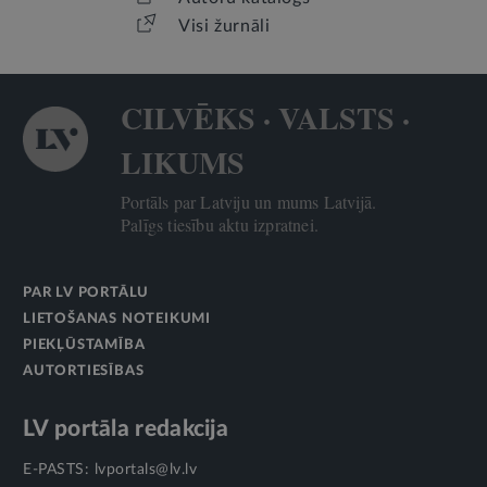
Visi žurnāli
CILVĒKS · VALSTS ·
LIKUMS
Portāls par Latviju un mums Latvijā.
Palīgs tiesību aktu izpratnei.
PAR LV PORTĀLU
LIETOŠANAS NOTEIKUMI
PIEKĻŪSTAMĪBA
AUTORTIESĪBAS
LV portāla redakcija
E-PASTS:
lvportals@lv.lv