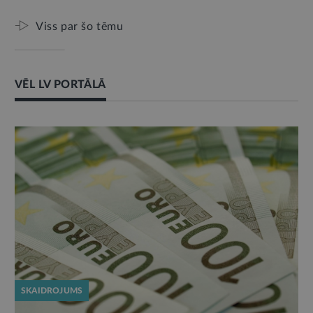
Viss par šo tēmu
VĒL LV PORTĀLĀ
SKAIDROJUMS