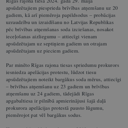
Rīgas rajona tiesa 2024. gada 29. maijā
apsūdzētajiem piesprieda brīvības atņemšanu uz 20
gadiem, kā arī piemēroja papildsodus – probācijas
uzraudzību un izraidīšanu no Latvijas Republikas
pēc brīvības atņemšanas soda izciešanas, nosakot
ieceļošanas aizliegumu – attiecīgi vienam
apsūdzētajam uz septiņiem gadiem un otrajam
apsūdzētajam uz pieciem gadiem.
Par minēto Rīgas rajona tiesas spriedumu prokurors
iesniedza apelācijas protestu, lūdzot tiesu
apsūdzētajiem noteikt bargākus soda mērus, attiecīgi
–
brīvības atņemšanu uz 23 gadiem un brīvības
atņemšanu uz 24 gadiem, tādejādi Rīgas
apgabaltiesa ir pilnībā apmierinājusi šajā daļā
prokurora apelācijas protestā pausto lūgumu,
piemērojot pat vēl bargākus sodus.