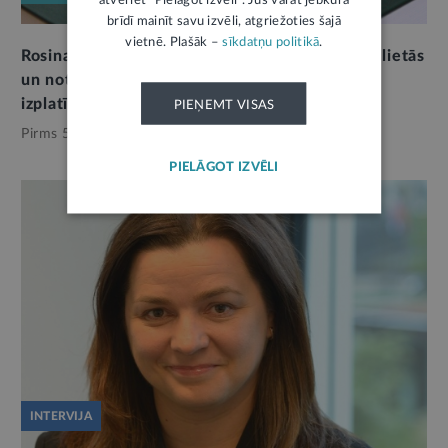
brīdī mainīt savu izvēli, atgriežoties šajā
vietnē. Plašāk –
sīkdatņu politikā
.
Rosina pagarināt noilgumu dzimumnoziegumu lietās
un noteikt sodu par intīma rakstura materiālu
izplatīšanu
PIEŅEMT VISAS
Pirms 5 mēnešiem,
Tieslietas
PIELĀGOT IZVĒLI
INTERVIJA