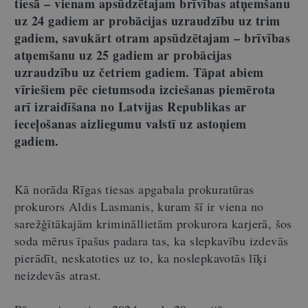
tiesā – vienam apsūdzētajam brīvības atņemšanu
uz 24 gadiem ar probācijas uzraudzību uz trim
gadiem, savukārt otram apsūdzētajam – brīvības
atņemšanu uz 25 gadiem ar probācijas
uzraudzību uz četriem gadiem. Tāpat abiem
vīriešiem pēc cietumsoda izciešanas piemērota
arī izraidīšana no Latvijas Republikas ar
ieceļošanas aizliegumu valstī uz astoņiem
gadiem.
Kā norāda Rīgas tiesas apgabala prokuratūras
prokurors Aldis Lasmanis, kuram šī ir viena no
sarežģītākajām krimināllietām prokurora karjerā, šos
soda mērus īpašus padara tas, ka slepkavību izdevās
pierādīt, neskatoties uz to, ka noslepkavotās līķi
neizdevās atrast.