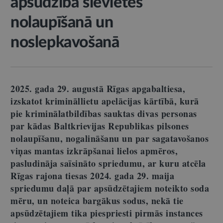
apsūdzībā sievietes
nolaupīšanā un
noslepkavošanā
2025. gada 29. augustā Rīgas apgabaltiesa,
izskatot krimināllietu apelācijas kārtībā, kurā
pie kriminālatbildības sauktas divas personas
par kādas Baltkrievijas Republikas pilsones
nolaupīšanu, nogalināšanu un par sagatavošanos
viņas mantas izkrāpšanai lielos apmēros,
pasludināja saīsināto spriedumu, ar kuru atcēla
Rīgas rajona tiesas 2024. gada 29. maija
spriedumu daļā par apsūdzētajiem noteikto soda
mēru, un noteica bargākus sodus, nekā tie
apsūdzētajiem tika piespriesti pirmās instances