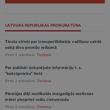
LATVIJAS REPUBLIKAS PROKURATŪRA
Tiesās vīrieti par transportlīdzekļa vadīšanu vairāk
nekā divu promiļu reibumā
Pirms 2 mēnešiem,
Tieslietas
Par publiski izskanējušo informāciju t. s.
“kokrūpnieku” lietā
Pirms 2 mēnešiem,
Tieslietas
Piemājas dīķī noslīkušās mazgadīgās meitenes
mātei piespriež reālu cietumsodu
Pirms 2 mēnešiem,
Tieslietas