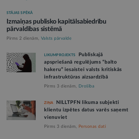
STĀJAS SPĒKĀ
Izmaiņas publisko kapitālsabiedrību
pārvaldības sistēmā
Pirms 2 dienām,
Valsts pārvalde
Publiskajā
LIKUMPROJEKTS
apspriešanā regulējums “balto
hakeru” iesaistei valsts kritiskās
infrastruktūras aizsardzībā
Pirms 3 dienām,
Drošība
NILLTPFN likuma subjekti
ZIŅA
klientu izpētes datus varēs saņemt
vienuviet
Pirms 3 dienām,
Personas dati