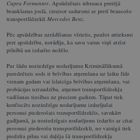
Cupra Formentor
. Apsūdzētais iebrauca pretējā
braukšanas joslā, izraisot sadursmi ar pretī braucošo
transportlīdzekli
Mercedes Benz
.
Pēc apsūdzības uzrādīšanas vīrietis, paužot attieksmi
pret apsūdzību, norādīja, ka savu vainu viņš atzīst
pilnībā un izdarīto nožēlo.
Par šādu noziedzīgu nodarījumu Krimināllikumā
paredzētais sods ir brīvības atņemšana uz laiku līdz
vienam gadam vai īslaicīga brīvības atņemšana, vai
probācijas uzraudzība, atņemot transportlīdzekļa
vadīšanas tiesības uz pieciem gadiem. Tāpat tiek
konfiscēts noziedzīgu nodarījumu izdarījušai
personai piederošais transportlīdzeklis, savukārt
gadījumā, ja noziedzīgais nodarījums izdarīts ar citai
personai piederošu transportlīdzekli, no vainīgā tiek
piedzīta pilna vai daļēja šā transportlīdzekļa