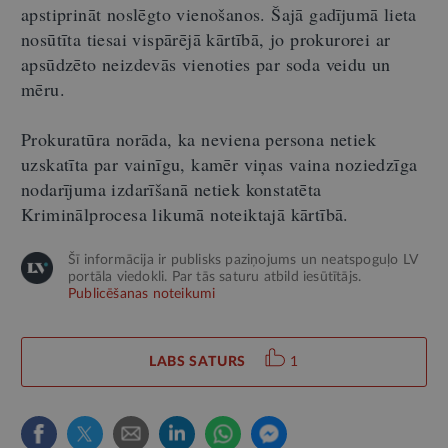
apstiprināt noslēgto vienošanos. Šajā gadījumā lieta
nosūtīta tiesai vispārējā kārtībā, jo prokurorei ar
apsūdzēto neizdevās vienoties par soda veidu un
mēru.
Prokuratūra norāda, ka neviena persona netiek
uzskatīta par vainīgu, kamēr viņas vaina noziedzīga
nodarījuma izdarīšanā netiek konstatēta
Kriminālprocesa likumā noteiktajā kārtībā.
Šī informācija ir publisks paziņojums un neatspoguļo LV
portāla viedokli. Par tās saturu atbild iesūtītājs.
Publicēšanas noteikumi
LABS SATURS
1