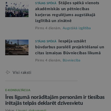
Stājies spēkā vienots
STĀJAS SPĒKĀ
akadēmiskās un pētniecības
karjeras regulējums augstākajā
izglītībā un zinātnē
Pirms 4 dienām,
Augstākā izglītība
Iespēja uzsākt
STĀJAS SPĒKĀ
būvdarbus paralēli projektēšanai un
citas izmaiņas Būvniecības likumā
Pirms 4 dienām,
Būvniecība
Visi raksti
E-KONSULTĀCIJA
Īres līgumā norādītajām personām ir tiesības
īrētajās telpās deklarēt dzīvesvietu
Vakar,
Līgumi, dokumenti