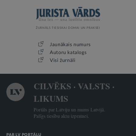
ŽURNĀLS TIESISKAI DOMAI UN PRAKSEI
Jaunākais numurs
Autoru katalogs
Visi žurnāli
CILVĒKS · VALSTS ·
LIKUMS
Portāls par Latviju un mums Latvijā.
Palīgs tiesību aktu izpratnei.
PAR LV PORTĀLU