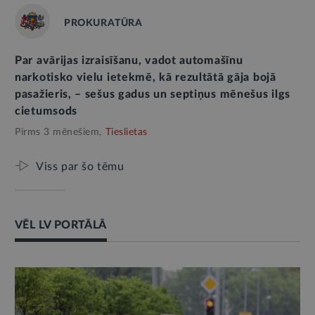
PROKURATŪRA
Par avārijas izraisīšanu, vadot automašīnu
narkotisko vielu ietekmē, kā rezultātā gāja bojā
pasažieris, – sešus gadus un septiņus mēnešus ilgs
cietumsods
Pirms 3 mēnešiem,
Tieslietas
Viss par šo tēmu
VĒL LV PORTĀLĀ