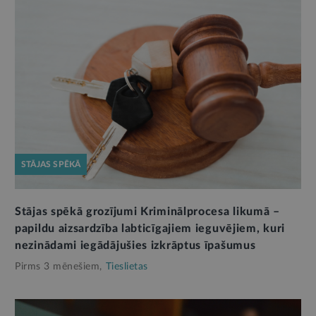
STĀJAS SPĒKĀ
Stājas spēkā grozījumi Kriminālprocesa likumā –
papildu aizsardzība labticīgajiem ieguvējiem, kuri
nezinādami iegādājušies izkrāptus īpašumus
Pirms 3 mēnešiem,
Tieslietas