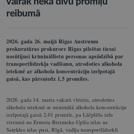
vairāk nekā divu promiļu
reibumā
2026. gada 26. maijā Rīgas Austrumu
prokuratūras prokurore Rīgas pilsētas tiesai
nosūtījusi krimināllietu personas apsūdzībā par
transportlīdzekļa vadīšanu, atrodoties alkohola
ietekmē ar alkohola koncentrāciju izelpotajā
gaisā, kas pārsniedz 1,5 promiles.
2026. gada 14. marta vakarā vīrietis, atrodoties
alkohola ietekmē ar minimālā alkohola koncentrāciju
izelpotajā gaisā 2,01 promile, pa Lāčplēša ielu
virzienā no Ernesta Birznieka-Upīša ielas uz
Satekles ielas pusi, Rīgā, vadīja transportlīdzekli