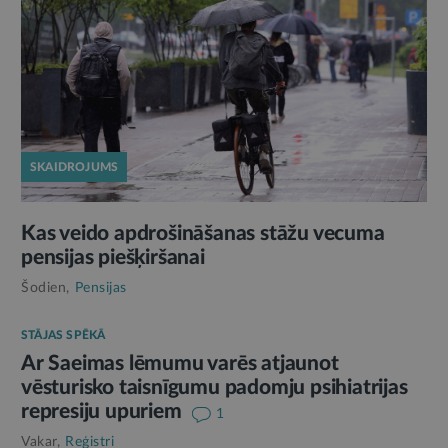
SKAIDROJUMS
Kas veido apdrošināšanas stāžu vecuma
pensijas piešķiršanai
Šodien,
Pensijas
STĀJAS SPĒKĀ
Ar Saeimas lēmumu varēs atjaunot
vēsturisko taisnīgumu padomju psihiatrijas
represiju upuriem
1
Vakar,
Reģistri