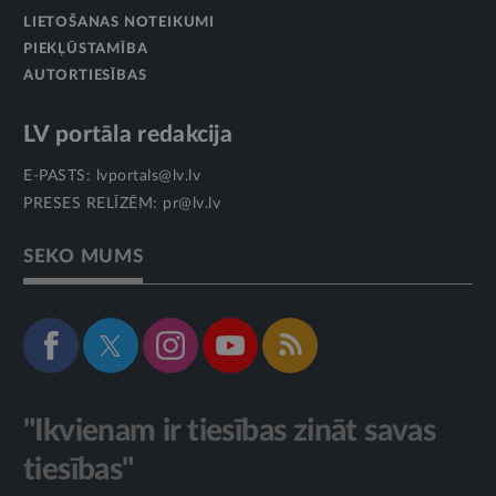
LIETOŠANAS NOTEIKUMI
PIEKĻŪSTAMĪBA
AUTORTIESĪBAS
LV portāla redakcija
E-PASTS:
lvportals@lv.lv
PRESES RELĪZĒM:
pr@lv.lv
SEKO MUMS
"Ikvienam ir tiesības zināt savas
tiesības"