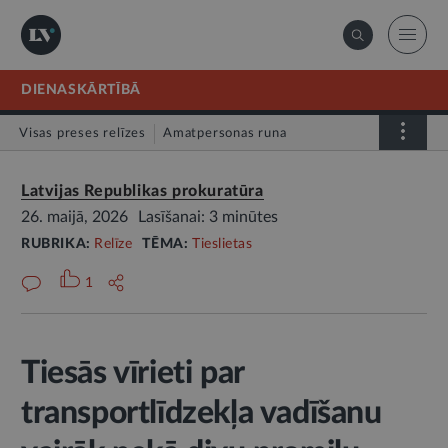
DIENASKĀRTĪBĀ
Visas preses relīzes
Amatpersonas runa
Atklātā vēstule
Relīze
Latvijas Republikas prokuratūra
26. maijā, 2026
Lasīšanai: 3 minūtes
RUBRIKA:
Relīze
TĒMA:
Tieslietas
1
Tiesās vīrieti par
transportlīdzekļa vadīšanu