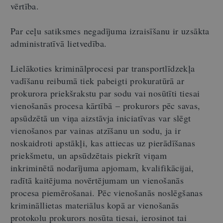
vērtība.
Par ceļu satiksmes negadījuma izraisīšanu ir uzsākta
administratīvā lietvedība.
Lielākoties kriminālprocesi par transportlīdzekļa
vadīšanu reibumā tiek pabeigti prokuratūrā ar
prokurora priekšrakstu par sodu vai nosūtīti tiesai
vienošanās procesa kārtībā – prokurors pēc savas,
apsūdzētā un viņa aizstāvja iniciatīvas var slēgt
vienošanos par vainas atzīšanu un sodu, ja ir
noskaidroti apstākļi, kas attiecas uz pierādīšanas
priekšmetu, un apsūdzētais piekrīt viņam
inkriminētā nodarījuma apjomam, kvalifikācijai,
radītā kaitējuma novērtējumam un vienošanās
procesa piemērošanai. Pēc vienošanās noslēgšanas
krimināllietas materiālus kopā ar vienošanās
protokolu prokurors nosūta tiesai, ierosinot tai