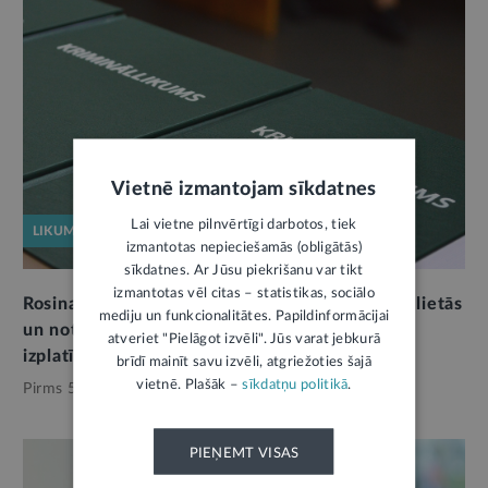
Vietnē izmantojam sīkdatnes
Lai vietne pilnvērtīgi darbotos, tiek
LIKUMPROJEKTS
izmantotas nepieciešamās (obligātās)
sīkdatnes. Ar Jūsu piekrišanu var tikt
izmantotas vēl citas – statistikas, sociālo
Rosina pagarināt noilgumu dzimumnoziegumu lietās
mediju un funkcionalitātes. Papildinformācijai
un noteikt sodu par intīma rakstura materiālu
atveriet "Pielāgot izvēli". Jūs varat jebkurā
izplatīšanu
brīdī mainīt savu izvēli, atgriežoties šajā
vietnē. Plašāk –
sīkdatņu politikā
.
Pirms 5 mēnešiem,
Tieslietas
PIEŅEMT VISAS