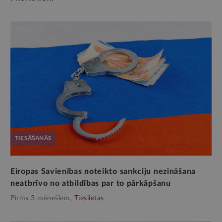
TIESĀŠANĀS
Eiropas Savienības noteikto sankciju nezināšana
neatbrīvo no atbildības par to pārkāpšanu
Pirms 3 mēnešiem,
Tieslietas