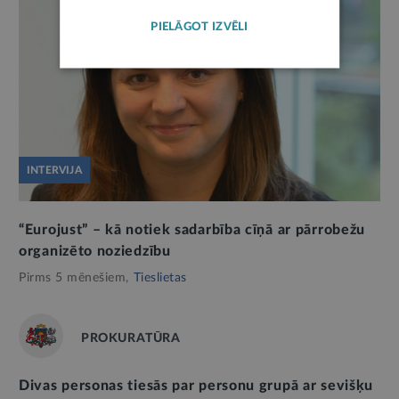
PIELĀGOT IZVĒLI
INTERVIJA
“Eurojust” – kā notiek sadarbība cīņā ar pārrobežu
organizēto noziedzību
Pirms 5 mēnešiem,
Tieslietas
PROKURATŪRA
Divas personas tiesās par personu grupā ar sevišķu