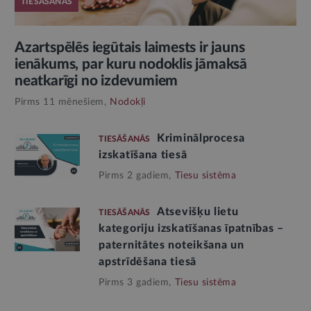
TIESĀŠANĀS
Azartspēlēs iegūtais laimests ir jauns
ienākums, par kuru nodoklis jāmaksā
neatkarīgi no izdevumiem
Pirms 11 mēnešiem,
Nodokļi
Kriminālprocesa
TIESĀŠANĀS
izskatīšana tiesā
Pirms 2 gadiem,
Tiesu sistēma
Atsevišķu lietu
TIESĀŠANĀS
kategoriju izskatīšanas īpatnības –
paternitātes noteikšana un
apstrīdēšana tiesā
Pirms 3 gadiem,
Tiesu sistēma