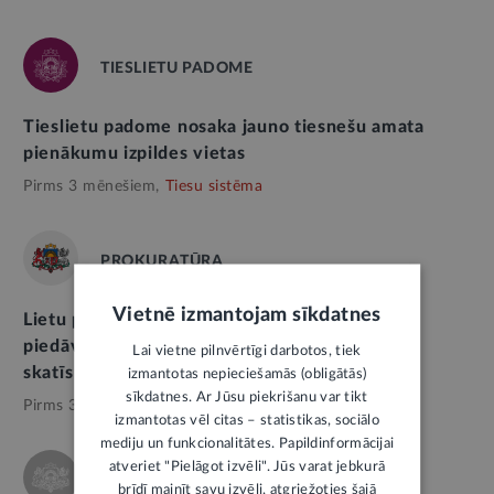
TIESLIETU PADOME
Tieslietu padome nosaka jauno tiesnešu amata
pienākumu izpildes vietas
Pirms 3 mēnešiem,
Tiesu sistēma
PROKURATŪRA
Vietnē izmantojam sīkdatnes
Lietu par vairāk nekā 70 000 eiro izkrāpšanu,
piedāvājot sniegt remontdarbu pakalpojumus,
Lai vietne pilnvērtīgi darbotos, tiek
skatīs tiesa
izmantotas nepieciešamās (obligātās)
sīkdatnes. Ar Jūsu piekrišanu var tikt
Pirms 3 mēnešiem,
Tieslietas
izmantotas vēl citas – statistikas, sociālo
mediju un funkcionalitātes. Papildinformācijai
atveriet "Pielāgot izvēli". Jūs varat jebkurā
AUGSTĀKĀ TIESA
brīdī mainīt savu izvēli, atgriežoties šajā