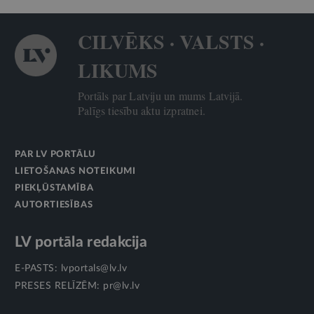
CILVĒKS · VALSTS ·
LIKUMS
Portāls par Latviju un mums Latvijā.
Palīgs tiesību aktu izpratnei.
PAR LV PORTĀLU
LIETOŠANAS NOTEIKUMI
PIEKĻŪSTAMĪBA
AUTORTIESĪBAS
LV portāla redakcija
E-PASTS:
lvportals@lv.lv
PRESES RELĪZĒM:
pr@lv.lv