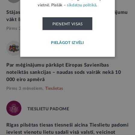
vietnē. Plašāk –
sīkdatņu politikā
.
Stājas spēkā spriedums par pārpublicētu aicinājumu
vākt līdzekļus Krievijas karavīriem
PIEŅEMT VISAS
Pirms 3 mēnešiem,
Tieslietas
PIELĀGOT IZVĒLI
PROKURATŪRA
Par mēģinājumu pārkāpt Eiropas Savienības
noteiktās sankcijas – naudas sods vairāk nekā 10
000 eiro apmērā
Pirms 3 mēnešiem,
Tieslietas
TIESLIETU PADOME
Rīgas pilsētas tiesas tiesneši aicina Tieslietu padomi
ieviest vienotu lietu sadali visā valstī, veicinot