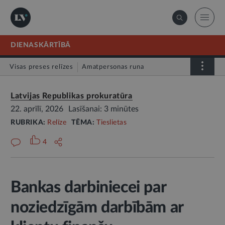
DIENASKĀRTĪBĀ
Visas preses relīzes
Amatpersonas runa
Atklātā vēstule
Relīze
Latvijas Republikas prokuratūra
22. aprīlī, 2026
Lasīšanai: 3 minūtes
RUBRIKA:
Relīze
TĒMA:
Tieslietas
4
Bankas darbiniecei par
noziedzīgām darbībām ar