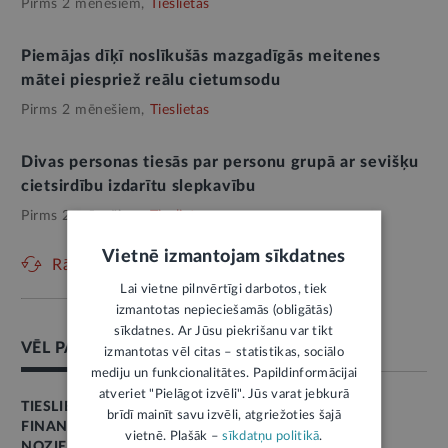
Pirms 2 mēnešiem,
Tieslietas
Piemājas dīķī noslīkušās mazgadīgās meitenes
mātei piespriež reālu cietumsodu
Pirms 2 mēnešiem,
Tieslietas
Divas personas tiesās par personu grupā ar sevišķu
cietsirdību izdarītu slepkavību
Pirms 2 mēnešiem,
Tieslietas
Vietnē izmantojam sīkdatnes
Rādīt vēl
Lai vietne pilnvērtīgi darbotos, tiek
izmantotas nepieciešamās (obligātās)
sīkdatnes. Ar Jūsu piekrišanu var tikt
VĒL PAR ŠO TĒMU
izmantotas vēl citas – statistikas, sociālo
mediju un funkcionalitātes. Papildinformācijai
atveriet "Pielāgot izvēli". Jūs varat jebkurā
TIESLIETAS
brīdī mainīt savu izvēli, atgriežoties šajā
FINANSES
vietnē. Plašāk –
sīkdatņu politikā
.
NOZIEDZĪBA