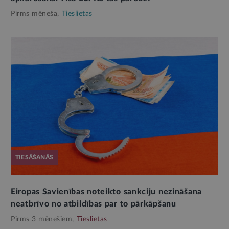
Pirms mēneša,
Tieslietas
TIESĀŠANĀS
Eiropas Savienības noteikto sankciju nezināšana
neatbrīvo no atbildības par to pārkāpšanu
Pirms 3 mēnešiem,
Tieslietas