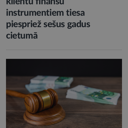
klientu finanšu
instrumentiem tiesa
piespriež sešus gadus
cietumā