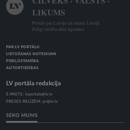
CILVĒKS · VALSTS ·
LIKUMS
Portāls par Latviju un mums Latvijā.
Palīgs tiesību aktu izpratnei.
PAR LV PORTĀLU
LIETOŠANAS NOTEIKUMI
PIEKĻŪSTAMĪBA
AUTORTIESĪBAS
LV portāla redakcija
E-PASTS:
lvportals@lv.lv
PRESES RELĪZĒM:
pr@lv.lv
SEKO MUMS