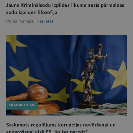
Jauns Kriminālsodu izpildes likums nesīs pārmaiņas
sodu izpildes filozofijā
Pirms mēneša,
Tieslietas
SKAIDROJUMS
Saskaņots regulējums korupcijas novēršanai un
apkarošanai visā ES. Ko tas paredz?