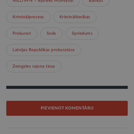
NILLTPFN – iepriekš Moneyval
Bankas
Kriminālprocess
Krimināltiesības
Prokurori
Sods
Spriedums
Latvijas Republikas prokuratūra
Zemgales rajona tiesa
PIEVIENOT KOMENTĀRU