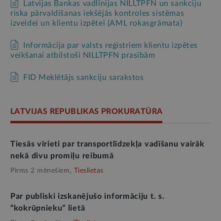
Latvijas Bankas vadlīnijas NILLTPFN un sankciju
riska pārvaldīšanas iekšējās kontroles sistēmas
izveidei un klientu izpētei (AML rokasgrāmata)
Informācija par valsts reģistriem klientu izpētes
veikšanai atbilstoši NILLTPFN prasībām
FID Meklētājs sankciju sarakstos
LATVIJAS REPUBLIKAS PROKURATŪRA
Tiesās vīrieti par transportlīdzekļa vadīšanu vairāk
nekā divu promiļu reibumā
Pirms 2 mēnešiem,
Tieslietas
Par publiski izskanējušo informāciju t. s.
“kokrūpnieku” lietā