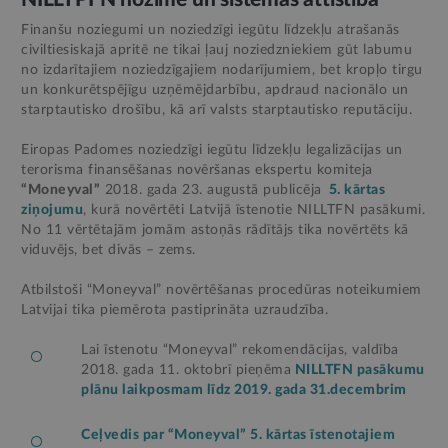
Finanšu noziegumi un noziedzīgi iegūtu līdzekļu atrašanās
civiltiesiskajā apritē ne tikai ļauj noziedzniekiem gūt labumu
no izdarītajiem noziedzīgajiem nodarījumiem, bet kropļo tirgu
un konkurētspējīgu uzņēmējdarbību, apdraud nacionālo un
starptautisko drošību, kā arī valsts starptautisko reputāciju.
Eiropas Padomes noziedzīgi iegūtu līdzekļu legalizācijas un
terorisma finansēšanas novēršanas ekspertu komiteja
“Moneyval”
2018. gada 23. augustā publicēja
5. kārtas
ziņojumu
, kurā novērtēti Latvijā īstenotie NILLTFN pasākumi.
No 11 vērtētajām jomām astoņās rādītājs tika novērtēts kā
viduvējs, bet divās – zems.
Atbilstoši “Moneyval” novērtēšanas procedūras noteikumiem
Latvijai tika piemērota pastiprināta uzraudzība.
Lai īstenotu “Moneyval” rekomendācijas, valdība
2018. gada 11. oktobrī pieņēma
NILLTFN pasākumu
plānu laikposmam līdz 2019. gada 31.decembrim
Ceļvedis par “Moneyval” 5. kārtas īstenotajiem