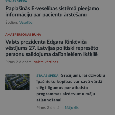
STĀJAS SPĒKĀ
Paplašinās E-veselības sistēmā pieejamo
informāciju par pacientu ārstēšanu
Šodien,
Veselība
AMATPERSONAS RUNA
Valsts prezidenta Edgara Rinkēviča
vēstījums 27. Latvijas politiski represēto
personu salidojuma dalībniekiem Ikšķilē
Pirms 2 dienām,
Valsts vērtības
Grozījumi, lai dzīvokļu
STĀJAS SPĒKĀ
īpašnieku kopības var savā vārdā
slēgt līgumus par atbalsta
programmas aizdevumu māju
atjaunošanai
Pirms 2 dienām,
Mājoklis