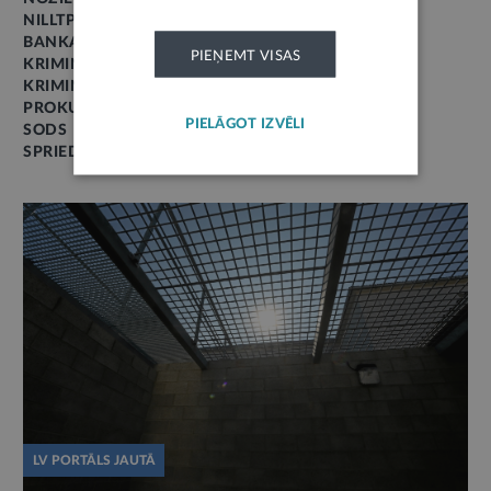
NILLTPFN – IEPRIEKŠ MONEYVAL
BANKAS
PIEŅEMT VISAS
KRIMINĀLPROCESS
KRIMINĀLTIESĪBAS
PROKURORI
PIELĀGOT IZVĒLI
SODS
SPRIEDUMS
LV PORTĀLS JAUTĀ