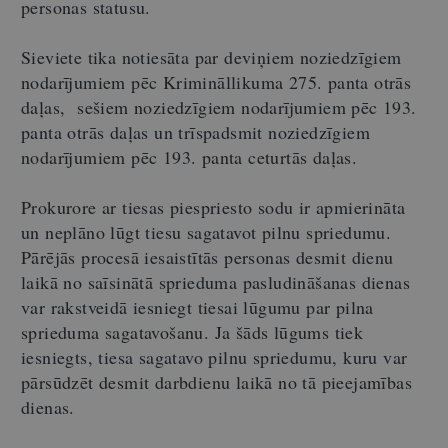
personas statusu.
Sieviete tika notiesāta par deviņiem noziedzīgiem
nodarījumiem pēc Krimināllikuma 275. panta otrās
daļas, sešiem noziedzīgiem nodarījumiem pēc 193.
panta otrās daļas un trīspadsmit noziedzīgiem
nodarījumiem pēc 193. panta ceturtās daļas.
Prokurore ar tiesas piespriesto sodu ir apmierināta
un neplāno lūgt tiesu sagatavot pilnu spriedumu.
Pārējās procesā iesaistītās personas desmit dienu
laikā no saīsinātā sprieduma pasludināšanas dienas
var rakstveidā iesniegt tiesai lūgumu par pilna
sprieduma sagatavošanu. Ja šāds lūgums tiek
iesniegts, tiesa sagatavo pilnu spriedumu, kuru var
pārsūdzēt desmit darbdienu laikā no tā pieejamības
dienas.