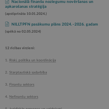
Nacionālā finanšu noziegumu novēršanas un
apkarošanas stratēģija
(apstiprināta 10.01.2024.)
NILLTPFN pasākumu plāns 2024.–2026. gadam
(spēkā no 02.05.2024)
12 rīcības virzieni:
1.
Riski, politika un koordinācija
2.
Starptautiskā sadarbība
3.
Finanšu sektors
4.
Nefinanšu sektors
5.
Juridiskās personas un veidojumi