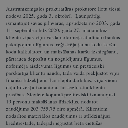
Austrumzemgales prokuratūras prokurore lietu tiesai
nodeva 2025. gada 3. oktobrī. Ļaunprātīgi
izmantojot savas pilnvaras, apsūdzētā no 2003.
gada
11. septembra līdz 2020. gada 27. maijam bez
klientu ziņas viņu vārdā noformēja attālināto bankas
pakalpojumu līgumus, reģistrēja jaunu kodu karšu,
kodu kalkulatoru un maksāšanas karšu izsniegšanu,
pārtrauca depozītu un noguldījumu līgumus,
noformēja aizdevuma līgumus un prettiesiski
pārskaitīja klientu naudu, tādā veidā piekļūstot viņu
finanšu līdzekļiem. Lai slēptu darbības, viņa vienu
daļu līdzekļu izmantoja, lai segtu citu klientu
prasības. Sieviete kopumā prettiesiski izmantojusi
19 personu maksāšanas līdzekļus, nodarot
zaudējums 203 755,75 eiro apmērā. Klientiem
nodarītos materiālos zaudējumus ir atlīdzinājusi
kredītiestāde, tādējādi iegūstot lietā cietušās