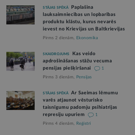
Paplašina
STĀJAS SPĒKĀ
lauksaimniecības un lopbarības
produktu klāstu, kurus nevarēs
ievest no Krievijas un Baltkrievijas
Pirms 2 dienām,
Ekonomika
Kas veido
SKAIDROJUMS
apdrošināšanas stāžu vecuma
pensijas piešķiršanai
1
Pirms 3 dienām,
Pensijas
Ar Saeimas lēmumu
STĀJAS SPĒKĀ
varēs atjaunot vēsturisko
taisnīgumu padomju psihiatrijas
represiju upuriem
1
Pirms 4 dienām,
Reģistri