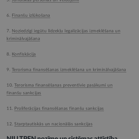
6.
Finanšu izlūkošana
7.
Noziedzīgi iegūtu līdzekļu legalizācijas izmeklēšana un
kriminālvajāšana
8.
Konfiskācija
9.
Terorisma finansēšanas izmeklēšana un kriminālvajāšana
10.
Terorisma finansēšanas preventīvie pasākumi un
finanšu sankcijas
11.
Proliferācijas finansēšanas finanšu sankcijas
12.
Starptautiskās un nacionālās sankcijas
NILLTPFN nozīme un sistēmas attīstība