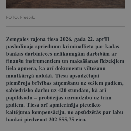
FOTO: Freepik.
Zemgales rajona tiesa 2026. gada 22. aprīlī
pasludināja spriedumu krimināllietā par kādas
bankas darbinieces nelikumīgām darbībām ar
finanšu instrumentiem un maksāšanas līdzekļiem
lielā apmērā, kā arī dokumentu viltošanu
mantkārīgā nolūkā. Tiesa apsūdzētajai
piemēroja brīvības atņemšanu uz sešiem gadiem,
sabiedrisko darbu uz 420 stundām, kā arī
papildsodu – probācijas uzraudzību uz trim
gadiem. Tiesa arī apmierināja pieteikto
kaitējuma kompensāciju, no apsūdzētās par labu
bankai piedzenot 202 555,75 eiro.