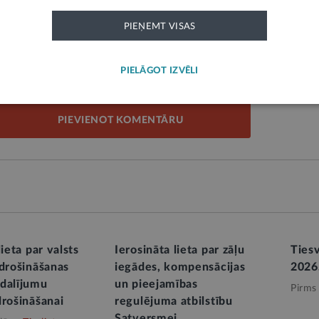
PIEŅEMT VISAS
mes tiesa
Valsts ugunsdzēsības un glābšanas dienests
PIELĀGOT IZVĒLI
PIEVIENOT KOMENTĀRU
lieta par valsts
Ierosināta lieta par zāļu
Tiesv
pdrošināšanas
iegādes, kompensācijas
2026.
dalījumu
un pieejamības
Pirms
drošināšanai
regulējuma atbilstību
Satversmei