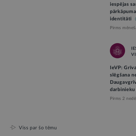
iespējas s
pārkāpuma 
identitāti
Pirms mēneš
I
V
IeVP: Grīv
slēgšana 
Daugavgrī
darbinieku
Pirms 2 nedē
Viss par šo tēmu