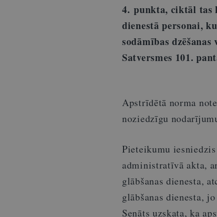
4. punkta, ciktāl tas
dienestā personai, k
sodāmības dzēšanas v
Satversmes 101. pan
Apstrīdētā norma notei
noziedzīgu nodarījumu
Pieteikumu iesniedzis 
administratīvā akta, a
glābšanas dienesta, at
glābšanas dienesta, jo
Senāts uzskata, ka aps