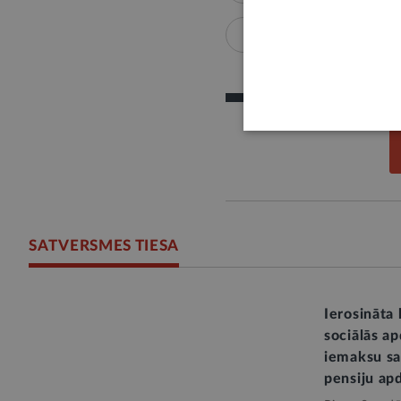
Satversme
Satvers
SATVERSMES TIESA
Ierosināta 
sociālās a
iemaksu sa
pensiju ap