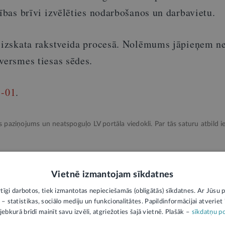
sības brīvi izvēlēties nodarbošanos un darbavietu.
u izskata rakstveida procesā. Nolēmums jāpieņem ne
versmes tiesas sēdes.
8-01
.
ks paziņojums un neatspoguļo LV portāla viedokli. Par tās saturu atbild ie
Vietnē izmantojam sīkdatnes
rtīgi darbotos, tiek izmantotas nepieciešamās (obligātās) sīkdatnes. Ar Jūsu p
 – statistikas, sociālo mediju un funkcionalitātes. Papildinformācijai atveriet "
jebkurā brīdī mainīt savu izvēli, atgriežoties šajā vietnē. Plašāk –
sīkdatņu po
Administratīvās tiesības
Amatpersona
Nodarbin