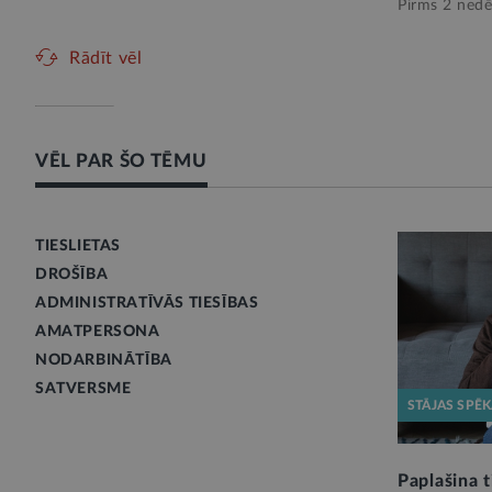
Pirms 2 nedē
Rādīt vēl
VĒL PAR ŠO TĒMU
TIESLIETAS
DROŠĪBA
ADMINISTRATĪVĀS TIESĪBAS
AMATPERSONA
NODARBINĀTĪBA
SATVERSME
STĀJAS SPĒ
Paplašina t