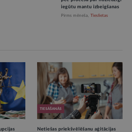
iegūtu mantu izbeigšanas
Pirms mēneša,
Tieslietas
TIESĀŠANĀS
upcijas
Netiešas priekšvēlēšanu aģitācijas