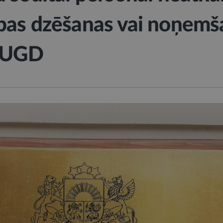
bas dzēšanas vai noņemš
 VUGD