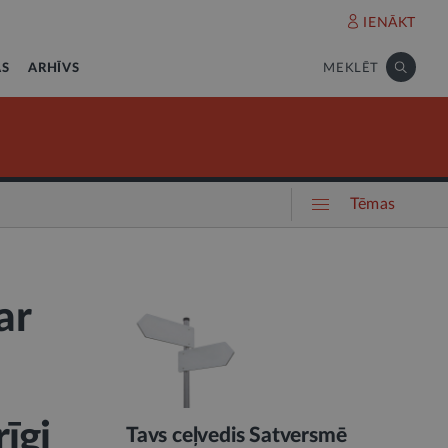
IENĀKT
AS
ARHĪVS
MEKLĒT
Tēmas
ar
īgi
Tavs ceļvedis Satversmē