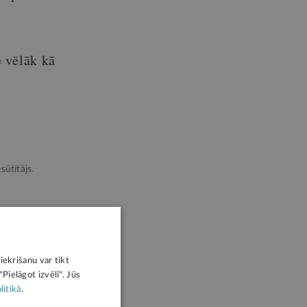
 vēlāk kā
sūtītājs.
iekrišanu var tikt
Pielāgot izvēli". Jūs
litikā
.
ātība