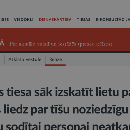
ISES
VIEDOKĻI
DIENASKĀRTĪBĀ
TIESĀS
E-KONSULTĀCIJ
Ā
Par aktuālo valstī un iestādēs (preses relīzes)
a
Atklātā vēstule
Relīze
tiesa sāk izskatīt lietu p
liedz par tīšu noziedzīgu
 sodītai personai neatkar