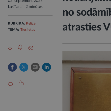
02. septembrī, 2025
Lasīšanai: 2 minūtes
no sodāmī
RUBRIKA:
Relīze
atrasties
TĒMA:
Tieslietas