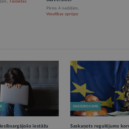
ļām,
Tieslietas
Pirms 4 nedēļām,
Veselības aprūpe
KĀ
SKAIDROJUMS
iesībsargājošo iestāžu
Saskaņots regulējums kor