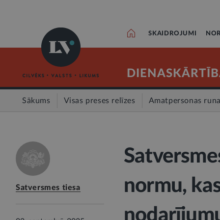
SKAIDROJUMI
NOR
DIENASKĀRTĪB
Sākums
Visas preses relīzes
Amatpersonas run
Satversmes 
normu, kas 
Satversmes tiesa
nodarījumu