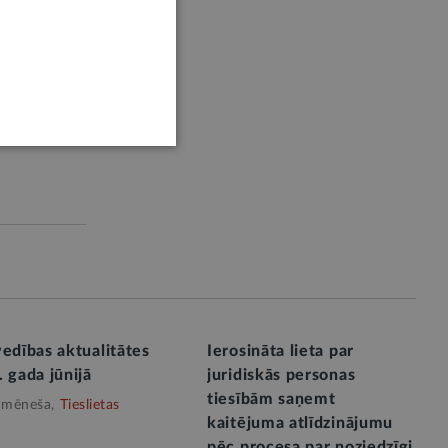
edības aktualitātes
Ierosināta lieta par
 gada jūnijā
juridiskās personas
tiesībām saņemt
 mēneša,
Tieslietas
kaitējuma atlīdzinājumu
pēc procesa par noziedzīgi