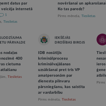
aņemt datus par
novēršanai un apkarošanai
veicēja internetā
Ko tas paredz?
1
Pirms mēneša,
Tieslietas
a,
Tieslietas
ESLODZĪJUMA
IEKŠĒJĀS
IETU PĀRVALDE
DROŠĪBAS BIROJS
as nodaļas
IDB nosūtījis
Ties
nenozīmē 400
kriminālprocesu
nesa
vas cietuma
kriminālvajāšanas
ieros
 atlaišanu
uzsākšanai pret trīs VP
ģene
amatpersonām par
atbi
ļām,
Tieslietas
dienesta pilnvaru
Pirms
pārsniegšanu, kas saistīta
ar vardarbību
Pirms mēneša,
Tieslietas