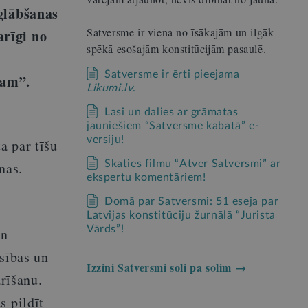
 glābšanas
Satversme ir viena no īsākajām un ilgāk
arīgi no
spēkā esošajām konstitūcijām pasaulē.
Satversme ir ērti pieejama
mam”
.
Likumi.lv
.
Lasi un dalies ar grāmatas
jauniešiem “Satversme kabatā” e-
versiju!
a par tīšu
Skaties filmu “Atver Satversmi” ar
nas.
ekspertu komentāriem!
Domā par Satversmi: 51 eseja par
Latvijas konstitūciju žurnālā “Jurista
Vārds”!
un
ēsības un
Izzini Satversmi soli pa solim →
arīšanu.
s pildīt