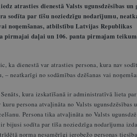
 liedz atrasties dienestā Valsts ugunsdzēsības un
ura sodīta par tīšu noziedzīgu nodarījumu, neatk
ai noņemšanas, atbilstību Latvijas Republikas
ta pirmajai daļai un 106. panta pirmajam teiku
c, ka dienestā var atrasties persona, kura nav sodīt
, – neatkarīgi no sodāmības dzēšanas vai noņemša
Senāts, kura izskatīšanā ir administratīvā lieta par
r kuru persona atvaļināta no Valsts ugunsdzēsības 
celšanu. Persona tika atvaļināta no Valsts ugunsdz
 ir bijusi sodīta par tīša noziedzīga nodarījuma izd
trīdētā norma nesamērīgi ierobežo personas tiesība