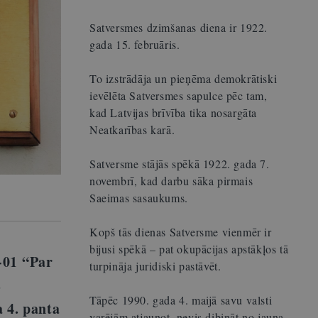
Satversmes dzimšanas diena ir 1922.
gada 15. februāris.
To izstrādāja un pieņēma demokrātiski
ievēlēta Satversmes sapulce pēc tam,
kad Latvijas brīvība tika nosargāta
Neatkarības karā.
Satversme stājās spēkā 1922. gada 7.
novembrī, kad darbu sāka pirmais
Saeimas sasaukums.
Kopš tās dienas Satversme vienmēr ir
bijusi spēkā – pat okupācijas apstākļos tā
8-01 “Par
turpināja juridiski pastāvēt.
s
Tāpēc 1990. gada 4. maijā savu valsti
 4. panta
varējām atjaunot, nevis dibināt no jauna.