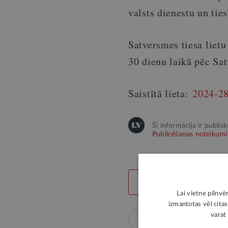
valsts dienestu un tie
Satversmes tiesa liet
30 dienu laikā pēc Sat
Saistītā lieta:
2024-2
Šī informācija ir publis
Publicēšanas noteikumi
LABS SATURS
Lai vietne pilnvē
izmantotas vēl citas
varat 
Tieslietas
Drošība