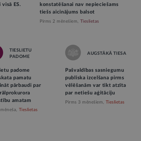
 visā ES.
konstatēšanai nav nepieciešams
tiešs aicinājums balsot
Pirms 2 mēnešiem,
Tieslietas
TIESLIETU
AUGSTĀKĀ TIESA
PADOME
lietu padome
Pašvaldības sasniegumu
skata pamatu
publiska izcelšana pirms
ināt pārbaudi par
vēlēšanām var tikt atzīta
rālprokurora
par netiešu aģitāciju
lstību amatam
Pirms 3 mēnešiem,
Tieslietas
 mēneša,
Tieslietas