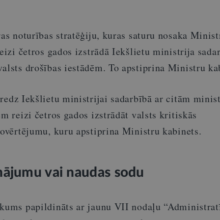
ras noturības stratēģiju, kuras saturu nosaka Minist
eizi četros gados izstrādā Iekšlietu ministrija sada
alsts drošības iestādēm. To apstiprina Ministru ka
redz Iekšlietu ministrijai sadarbībā ar citām minis
ēm reizi četros gados izstrādāt valsts kritiskās
novērtējumu, kuru apstiprina Ministru kabinets.
nājumu vai naudas sodu
ikums papildināts ar jaunu VII nodaļu “Administrat