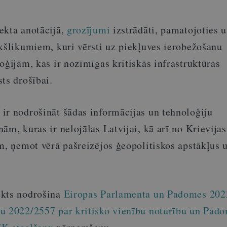
ekta anotācijā,
grozījumi
izstrādāti, pamatojoties u
ekšlikumiem, kuri vērsti uz piekļuves ierobežošanu
oģijām, kas ir nozīmīgas kritiskās infrastruktūras
ts drošībai.
ir nodrošināt šādas informācijas un tehnoloģiju
ām, kuras ir nelojālas Latvijai, kā arī no Krievijas
m, ņemot vērā pašreizējos ģeopolitiskos apstākļus 
ekts nodrošina
Eiropas Parlamenta un Padomes 202
u 2022/2557 par kritisko vienību noturību un Pad