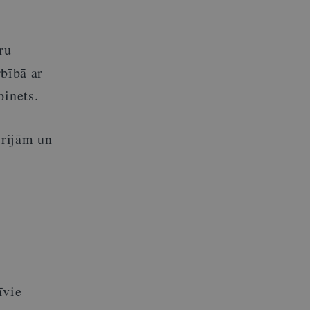
ru
rbībā ar
binets.
trijām un
īvie