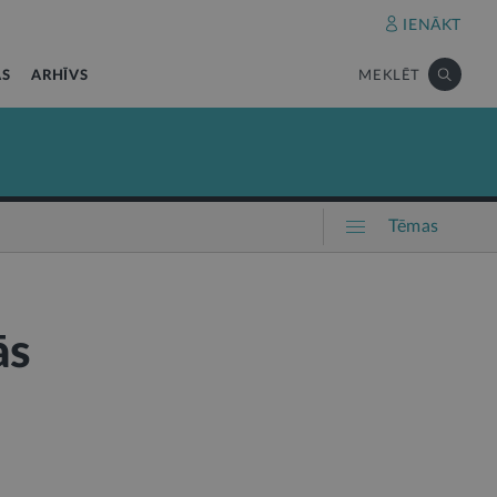
IENĀKT
AS
ARHĪVS
MEKLĒT
Tēmas
ās