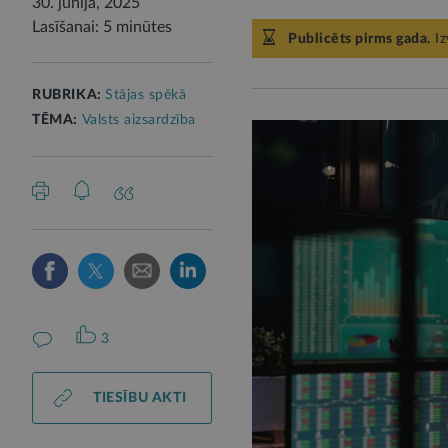
30. jūnijā, 2025
Lasīšanai: 5 minūtes
Publicēts pirms gada.
Iz
RUBRIKA:
Stājas spēkā
TĒMA:
Valsts aizsardzība
3
TIESĪBU AKTI