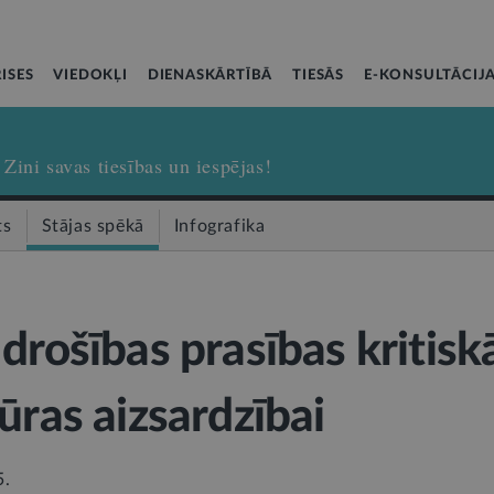
ISES
VIEDOKĻI
DIENASKĀRTĪBĀ
TIESĀS
E-KONSULTĀCIJ
Zini savas tiesības un iespējas!
ts
Stājas spēkā
Infografika
drošības prasības kritisk
ūras aizsardzībai
5.