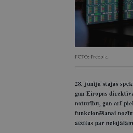
FOTO: Freepik.
28. jūnijā stājās spē
gan Eiropas direktīv
noturību, gan arī pi
funkcionēšanai nozīm
atzītas par nelojālām