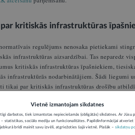
EK atcelšanu
pārņemšanu.
par kritiskās infrastruktūras īpašni
 normatīvais regulējums nenosaka pietiekami sting
iskās infrastruktūras aizsardzībai. Tas neparedz vis
umus kritiskās infrastruktūras īpašniekiem, tiesis
kās infrastruktūrās nodarbinātājiem. Šādi liegumi u
i tikai par kritiskās infrastruktūras drošību atbild
as nepārtrauktības plānošanu atbildīgajai personai
Vietnē izmantojam sīkdatnes
2
 drošības likuma 22.
pants “Kritiskā infrastruktūra
rtīgi darbotos, tiek izmantotas nepieciešamās (obligātās) sīkdatnes. Ar Jūsu p
 – statistikas, sociālo mediju un funkcionalitātes. Papildinformācijai atveriet "
 nosakot, ka par kritiskās infrastruktūras īpašnieku
jebkurā brīdī mainīt savu izvēli, atgriežoties šajā vietnē. Plašāk –
sīkdatņu po