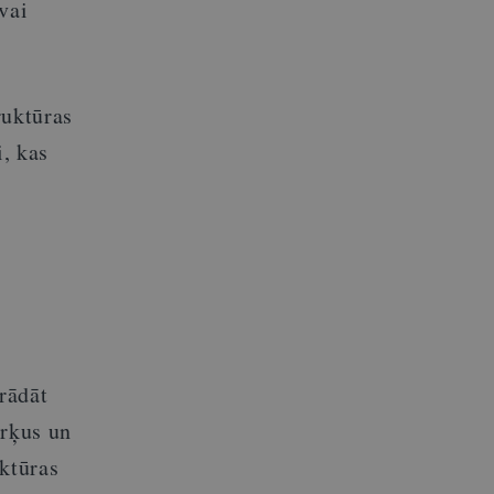
vai
ruktūras
i, kas
.
rādāt
ērķus un
uktūras