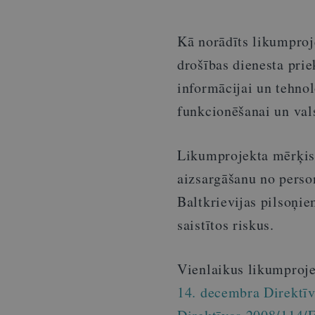
Kā norādīts likumproj
drošības dienesta pri
informācijai un tehnol
funkcionēšanai un vals
Likumprojekta mērķis 
aizsargāšanu no person
Baltkrievijas pilsoņie
saistītos riskus.
Vienlaikus likumproj
14. decembra Direktīv