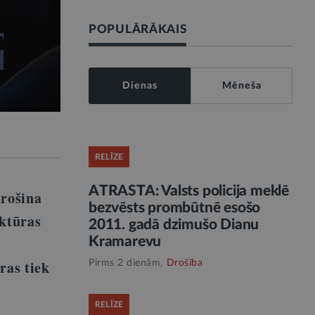
POPULĀRĀKAIS
Dienas
Mēneša
RELĪZE
ATRASTA: Valsts policija meklē
drošina
bezvēsts prombūtnē esošo
uktūras
2011. gadā dzimušo Dianu
Kramarevu
ras tiek
Pirms 2 dienām,
Drošība
RELĪZE