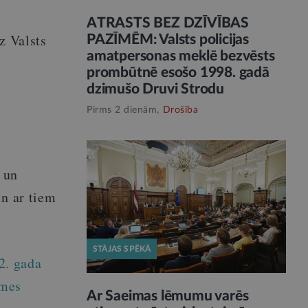
ATRASTS BEZ DZĪVĪBAS
z Valsts
PAZĪMĒM: Valsts policijas
amatpersonas meklē bezvēsts
prombūtnē esošo 1998. gadā
dzimušo Druvi Strodu
Pirms 2 dienām,
Drošība
 un
un ar tiem
STĀJAS SPĒKĀ
2. gada
omes
Ar Saeimas lēmumu varēs