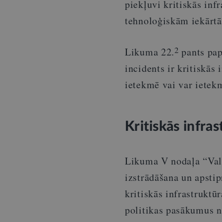
piekļuvi kritiskās inf
tehnoloģiskām iekārt
2
Likuma 22.
pants pap
incidents ir kritiskās
ietekmē vai var ietek
Kritiskās infra
Likuma V nodaļa “Val
izstrādāšana un apstip
kritiskās infrastruktū
politikas pasākumus no