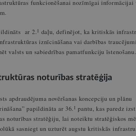
rastruktūras funkcionēšanai nozīmīgai informācijai 
ām.
1
ildināts ar 2.
daļu, definējot, ka kritiskās infrast
 infrastruktūras iznīcināšana vai darbības traucējum
mēt valsts un sabiedrības pamatfunkciju īstenošanu
struktūras noturības stratēģija
sts apdraudējuma novēršanas koncepciju un plānu
1
rināšana” papildināta ar 36.
pantu, kas paredz izst
ras noturības stratēģiju, lai noteiktu stratēģiskos m
lūkā sasniegt un uzturēt augstu kritiskās infrastr