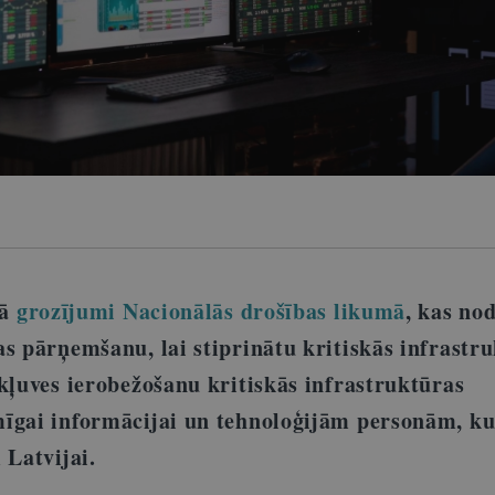
kā
grozījumi Nacionālās drošības likumā
, kas no
as pārņemšanu, lai stiprinātu kritiskās infrastr
ekļuves ierobežošanu kritiskās infrastruktūras
īgai informācijai un tehnoloģijām personām, ku
 Latvijai.