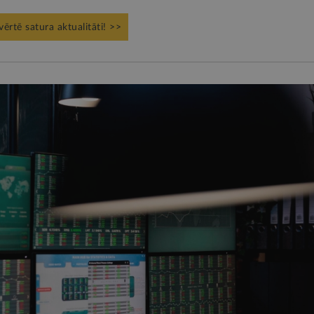
vērtē satura aktualitāti! >>