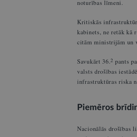
noturības līmeni.
Kritiskās infrastruktū
kabinets, ne retāk kā r
citām ministrijām un v
2
Savukārt 36.
pants pa
valsts drošības iestād
infrastruktūras riska 
Piemēros brīdi
Nacionālās drošības l