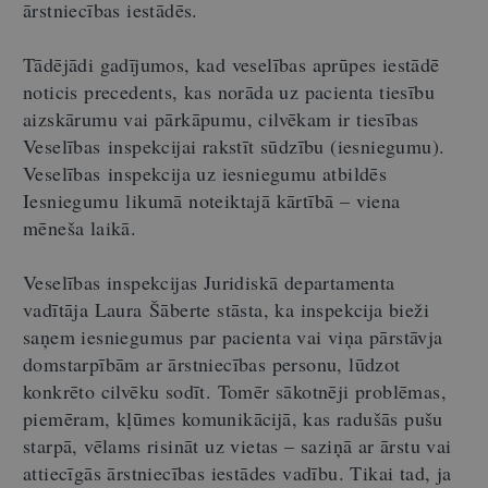
ārstniecības iestādēs.
Tādējādi gadījumos, kad veselības aprūpes iestādē
noticis precedents, kas norāda uz pacienta tiesību
aizskārumu vai pārkāpumu, cilvēkam ir tiesības
Veselības inspekcijai rakstīt sūdzību (iesniegumu).
Veselības inspekcija uz iesniegumu atbildēs
Iesniegumu likumā noteiktajā kārtībā – viena
mēneša laikā.
Veselības inspekcijas Juridiskā departamenta
vadītāja Laura Šāberte stāsta, ka inspekcija bieži
saņem iesniegumus par pacienta vai viņa pārstāvja
domstarpībām ar ārstniecības personu, lūdzot
konkrēto cilvēku sodīt. Tomēr sākotnēji problēmas,
piemēram, kļūmes komunikācijā, kas radušās pušu
starpā, vēlams risināt uz vietas – saziņā ar ārstu vai
attiecīgās ārstniecības iestādes vadību. Tikai tad, ja