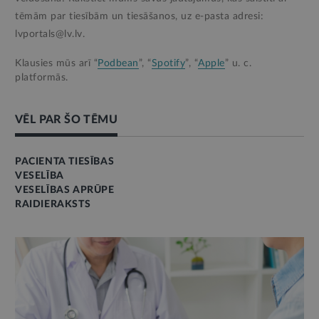
tēmām par tiesībām un tiesāšanos, uz e-pasta adresi:
lvportals@lv.lv.
Klausies mūs arī “
Podbean
”, “
Spotify
”, “
Apple
” u. c.
platformās.
VĒL PAR ŠO TĒMU
PACIENTA TIESĪBAS
VESELĪBA
VESELĪBAS APRŪPE
RAIDIERAKSTS