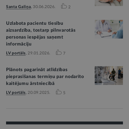
Santa Galiņa
,
30.06.2026.
2
Uzlabota pacientu tiesību
aizsardzība, tostarp pilnvarotās
personas iespējas saņemt
informāciju
LV portāls
,
29.01.2026.
7
Plānots pagarināt atlīdzības
pieprasīšanas termiņu par nodarīto
kaitējumu ārstniecībā
LV portāls
,
20.09.2025.
5