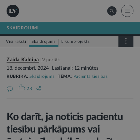
SKAIDROJUMI
Visi raksti
Skaidrojums
Likumprojekts
Stājas spēkā
Infografika
Zaida Kalniņa
LV portāls
18. decembrī, 2024
Lasīšanai: 12 minūtes
RUBRIKA:
Skaidrojums
TĒMA:
Pacienta tiesības
28
Ko darīt, ja noticis pacientu
tiesību pārkāpums vai