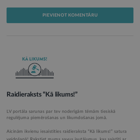
PIEVIENOT KOMENTĀRU
Raidieraksts “Kā likums!”
LV portāla sarunas par tev noderīgām tēmām tiesiskā
regulējuma piemērošanas un likumdošanas jomā.
Aicinām ikvienu iesaistīties raidieraksta “Kā likums!” satura
veidošanā!
Rakstiet mums savus jautājumus, kas saistīti ar