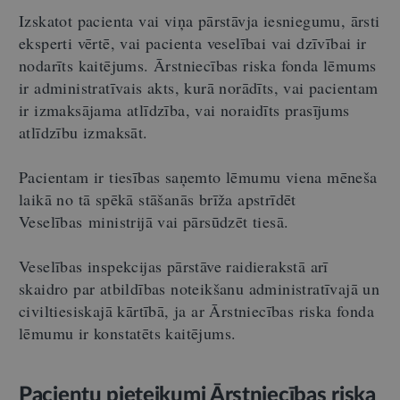
Izskatot pacienta vai viņa pārstāvja iesniegumu, ārsti
eksperti vērtē, vai pacienta veselībai vai dzīvībai ir
nodarīts kaitējums. Ārstniecības riska fonda lēmums
ir administratīvais akts, kurā norādīts, vai pacientam
ir izmaksājama atlīdzība, vai noraidīts prasījums
atlīdzību izmaksāt.
Pacientam ir tiesības saņemto lēmumu viena mēneša
laikā no tā spēkā stāšanās brīža apstrīdēt
Veselības ministrijā vai pārsūdzēt tiesā.
Veselības inspekcijas pārstāve raidierakstā arī
skaidro par atbildības noteikšanu administratīvajā un
civiltiesiskajā kārtībā, ja ar Ārstniecības riska fonda
lēmumu ir konstatēts kaitējums.
Pacientu pieteikumi Ārstniecības riska