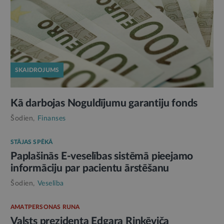
SKAIDROJUMS
Kā darbojas Noguldījumu garantiju fonds
Šodien,
Finanses
STĀJAS SPĒKĀ
Paplašinās E-veselības sistēmā pieejamo
informāciju par pacientu ārstēšanu
Šodien,
Veselība
AMATPERSONAS RUNA
Valsts prezidenta Edgara Rinkēviča