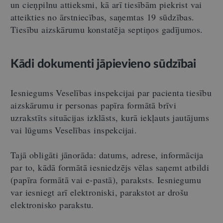
un cieņpilnu attieksmi, kā arī tiesībām piekrist vai
atteikties no ārstniecības, saņemtas 19 sūdzības.
Tiesību aizskārumu konstatēja septiņos gadījumos.
Kādi dokumenti jāpievieno sūdzībai
Iesniegums Veselības inspekcijai par pacienta tiesību
aizskārumu ir personas papīra formātā brīvi
uzrakstīts situācijas izklāsts, kurā iekļauts jautājums
vai lūgums Veselības inspekcijai.
Tajā obligāti jānorāda: datums, adrese, informācija
par to, kādā formātā iesniedzējs vēlas saņemt atbildi
(papīra formātā vai e-pastā), paraksts. Iesniegumu
var iesniegt arī elektroniski, parakstot ar drošu
elektronisko parakstu.