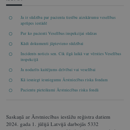
Ja ir sūdzība par pacienta tiesību aizskārumu veselības
aprūpes iestādē
Par ko pacienti Veselības inspekcijai sūdzas
Kādi dokumenti jāpievieno sūdzībai
Incidents noticis sen. Cik ilgā laikā var vērsties Veselības
inspekcijā
Ja nodarīts kaitējums dzīvībai vai veselībai
Kā iesniegt iesniegumu Ārstniecības riska fondam
Pacientu pieteikumi Ārstniecības riska fondā
Saskaņā ar Ārstniecības iestāžu reģistra datiem
2024. gada 1. jūlijā Latvijā darbojās 5332