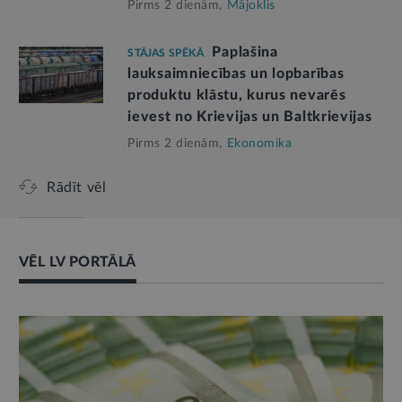
Pirms 2 dienām,
Mājoklis
Paplašina
STĀJAS SPĒKĀ
lauksaimniecības un lopbarības
produktu klāstu, kurus nevarēs
ievest no Krievijas un Baltkrievijas
Pirms 2 dienām,
Ekonomika
Rādīt vēl
VĒL LV PORTĀLĀ