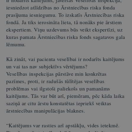
iesniedzot atlīdzības no Ārstniecības riska fonda
prasījuma iesniegumu. To izskatīs Ārstniecības riska
fondā. Ja tiks ierosināta lieta, tā nonāks pie ārstiem
ekspertiem. Viņu uzdevums būs veikt ekspertīzi, uz
kuras pamata Ārstniecības riska fonds sagatavos gala
lēmumu.
Kā zināt, vai pacienta veselībai ir nodarīts kaitējums
un vai tas nav subjektīvs vērtējums?
Veselības inspekcijas pārstāve min konkrētas
pazīmes, proti, ir radušās tūlītējas veselības
problēmas vai ilgstoši paliekošs un pamanāms
kaitējums. Tās var būt arī, piemēram, pēc kāda laika
saziņā ar citu ārstu konstatētas iepriekš veiktas
ārstniecības manipulācijas blaknes.
“Kaitējums var rasties arī apstākļu, vides ietekmē.