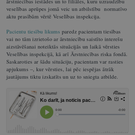
ārstniecības iestādes un to filiāles, kuru uzraudzību
veselības aprūpes jomā veic un atbilstību normatīvo
aktu prasībām vērtē Veselības inspekcija.
Pacientu tiesību likums
paredz pacientam tiesības
vai no tām izrietošo ar ārstniecību saistīto interešu
aizstāvēšanai noteiktās situācijās un laikā vērsties
Veselības inspekcijā, kā arī Ārstniecības riska fondā.
Saskaroties ar šādu situāciju, pacientam var rasties
apjukums –, kur vērsties, lai pēc iespējas ātrāk
jautājums tiktu izskatīts un uz to sniegta atbilde.