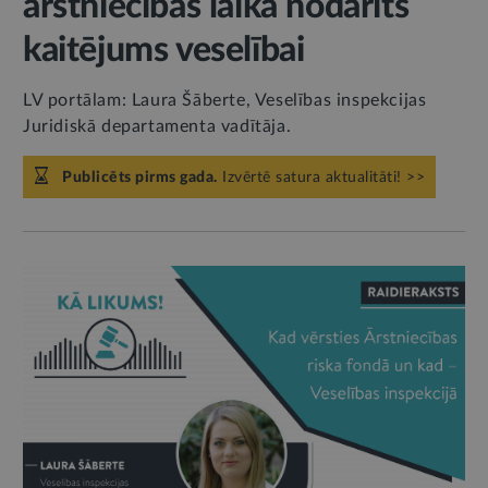
ārstniecības laikā nodarīts
kaitējums veselībai
LV portālam: Laura Šāberte, Veselības inspekcijas
Juridiskā departamenta vadītāja.
Publicēts pirms gada.
Izvērtē satura aktualitāti! >>