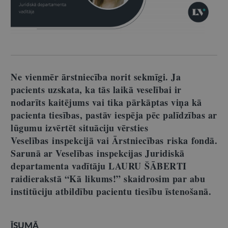
Ne vienmēr ārstniecība norit sekmīgi. Ja
pacients uzskata, ka tās laikā veselībai ir
nodarīts kaitējums vai tika pārkāptas viņa kā
pacienta tiesības, pastāv iespēja pēc palīdzības ar
lūgumu izvērtēt situāciju vērsties
Veselības inspekcijā vai Ārstniecības riska fondā.
Sarunā ar Veselības inspekcijas Juridiskā
departamenta vadītāju LAURU ŠĀBERTI
raidierakstā “Kā likums!” skaidrosim par abu
institūciju atbildību pacientu tiesību īstenošanā.
ĪSUMĀ