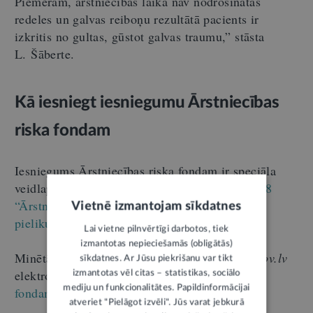
Piemēram, ārstniecības laikā nav nodrošinātas
redeles un galvas reiboņu rezultātā pacients ir
izkritis no gultas, gūstot galvas traumu,” stāsta
L. Šāberte.
Kā iesniegt iesniegumu Ārstniecības
riska fondam
Iesniegums Ārstniecības riska fondam ir speciāla
veidlapa, kas pieejama
MK noteikumu Nr. 1268
“Ārstniecības riska fonda darbības noteikumi”
Vietnē izmantojam sīkdatnes
pielikumā “Atlīdzības prasījuma iesniegums”
.
Lai vietne pilnvērtīgi darbotos, tiek
izmantotas nepieciešamās (obligātās)
Minētā veidlapa atrodama arī portāla
Latvija.gov.lv
sīkdatnes. Ar Jūsu piekrišanu var tikt
elektroniskajā pakalpojumā
“Ārstniecības riska
izmantotas vēl citas – statistikas, sociālo
mediju un funkcionalitātes. Papildinformācijai
fondam”
.
atveriet "Pielāgot izvēli". Jūs varat jebkurā