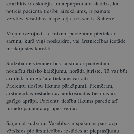
konflikts ir eskalējis un nepārprotami skaidrs, ka
noticis pacienta tiesību aizskārums, ir pamats
vērsties Veselības inspekcijā, uzsver L. Šāberte.
Viņa novērojusi, ka reizēm pacientam pietiek ar
sarunu, kurā viņš noskaidro, vai ārstniecības iestāde
ir rīkojusies korekti.
Sūdzība ne vienmēr būs saistīta ar pacientam
nodarītu fizisko kaitējumu, norāda juriste. Tā var būt
arī diskriminējoša attieksme vai citi
Pacientu tiesību likuma pārkāpumi. Piemēram,
ārstniecības iestādē nav nodrošinātas tiesības uz
garīgo aprūpi. Pacientu tiesību likums paredz arī
minēto pacienta aprūpes veidu.
Saņemot sūdzību, Veselības inspekcijas pārstāvji
vērsīsies pie ārstniecības iestādes ar pieprasījumu