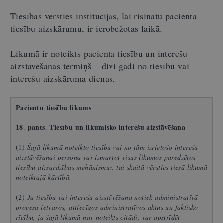
Tiesības vērsties institūcijās, lai risinātu pacienta
tiesību aizskārumu, ir ierobežotas laikā.
Likumā ir noteikts pacienta tiesību un interešu
aizstāvēšanas termiņš – divi gadi no tiesību vai
interešu aizskāruma dienas.
Pacientu tiesību likums
18
pants
Tiesību un likumisko interešu aizstāvēšana
.
.
(1)
Šajā likumā noteikto tiesību vai no tām izrietošo interešu
aizstāvēšanai persona var izmantot visus likumos paredzētos
tiesību aizsardzības mehānismus, tai skaitā vērsties tiesā likumā
noteiktajā kārtībā.
(2)
Ja tiesību vai interešu aizstāvēšana notiek administratīvā
procesa ietvaros, attiecīgos administratīvos aktus un faktisko
rīcību, ja šajā likumā nav noteikts citādi, var apstrīdēt