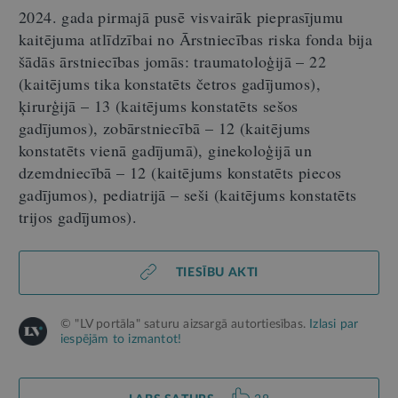
2024. gada pirmajā pusē visvairāk pieprasījumu
kaitējuma atlīdzībai no Ārstniecības riska fonda bija
šādās ārstniecības jomās: traumatoloģijā – 22
(kaitējums tika konstatēts četros gadījumos),
ķirurģijā – 13 (kaitējums konstatēts sešos
gadījumos), zobārstniecībā – 12 (kaitējums
konstatēts vienā gadījumā), ginekoloģijā un
dzemdniecībā – 12 (kaitējums konstatēts piecos
gadījumos), pediatrijā – seši (kaitējums konstatēts
trijos gadījumos).
TIESĪBU AKTI
© "LV portāla" saturu aizsargā autortiesības.
Izlasi par
iespējām to izmantot!