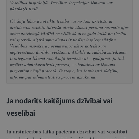
Veselības inspekcijā. Veselības inspekcijas lēmumu var
pārsūdzēt tiesā.
(3)
Šajā likumā noteikto tiesību vai no tām izrietošo ar
ārstniecību saistīto interešu aizstāvēšanai persona normatīvajos
aktos noteiktajā kārtībā ne vēlāk kā divu gadu laikā no tiesību
vai interešu aizskāruma dienas ir tiesīga iesniegt sūdzību
Veselības inspekcijā normatīvajos aktos noteikto un
nepieciešamo darbību veikšanai. Atbilde uz sūdzību sniedzama
Iesniegumu likumā noteiktajā termiņā vai – gadījumā, ja tiek
uzsākts administratīvais process, – vienlaikus ar lēmuma
pieņemšanu šajā procesā. Personu, kas iesniegusi sūdzību,
informē par administratīvā procesa uzsākšanu.
Ja nodarīts kaitējums dzīvībai vai
veselībai
Ja ārstniecības laikā pacienta dzīvībai vai veselībai
ir nodarīts kaitējums, jāvēršas Veselības inspekcijā,