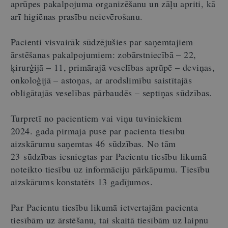
aprūpes pakalpojuma organizēšanu un zāļu apriti, kā
arī higiēnas prasību neievērošanu.
Pacienti visvairāk sūdzējušies par saņemtajiem
ārstēšanas pakalpojumiem: zobārstniecībā – 22,
ķirurģijā – 11, primārajā veselības aprūpē – deviņas,
onkoloģijā – astoņas, ar arodslimību saistītajās
obligātajās veselības pārbaudēs – septiņas sūdzības.
Turpretī no pacientiem vai viņu tuviniekiem
2024. gada pirmajā pusē par pacienta tiesību
aizskārumu saņemtas 46 sūdzības. No tām
23 sūdzības iesniegtas par Pacientu tiesību likumā
noteikto tiesību uz informāciju pārkāpumu. Tiesību
aizskārums konstatēts 13 gadījumos.
Par Pacientu tiesību likumā ietvertajām pacienta
tiesībām uz ārstēšanu, tai skaitā tiesībām uz laipnu