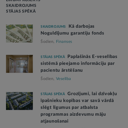
LIKUMPROJEKTS
SKAIDROJUMS
STĀJAS SPĒKĀ
Kā darbojas
SKAIDROJUMS
Noguldījumu garantiju fonds
Šodien,
Finanses
Paplašinās E-veselības
STĀJAS SPĒKĀ
sistēmā pieejamo informāciju par
pacientu ārstēšanu
Šodien,
Veselība
Grozījumi, lai dzīvokļu
STĀJAS SPĒKĀ
īpašnieku kopības var savā vārdā
slēgt līgumus par atbalsta
programmas aizdevumu māju
atjaunošanai