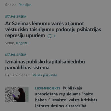
Šodien,
Pensijas
STĀJAS SPĒKĀ
Ar Saeimas lēmumu varēs atjaunot
vēsturisko taisnīgumu padomju psihiatrijas
represiju upuriem
1
Vakar,
Reģistri
STĀJAS SPĒKĀ
Izmaiņas publisko kapitālsabiedrību
pārvaldības sistēmā
Pirms 2 dienām,
Valsts pārvalde
Publiskajā
LIKUMPROJEKTS
apspriešanā regulējums “balto
hakeru” iesaistei valsts kritiskās
infrastruktūras aizsardzībā