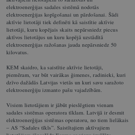
elektroenerģijas sadales sistēmā nodotās
elektroenerģijas kopīgošanai un pārdošanai. Šādi
aktīvie lietotāji tiek definēti kā saistītie aktīvie
lietotāji, kuru kopējais skaits nepārsniedz piecus
aktīvos lietotājus un kuru kopējā uzstādītā
elektroenerģijas ražošanas jauda nepārsniedz 50
kilovatus.
KEM skaidro, ka saistītie aktīvie lietotāji,
piemēram, var būt vairākas ģimenes, radinieki, kuri
dzīvo dažādās Latvijas vietās un kuri savu saražoto
elektroenerģiju izmanto pašu vajadzībām.
Visiem lietotājiem ir jābūt pieslēgtiem vienam
sadales sistēmas operatora tīklam. Latvijā ir desmit
elektroenerģijas sistēmas operatoru, no tiem lielākais
– AS “Sadales tīkls”. Saistītajiem aktīvajiem
lietotājiem jānoslēdz līgums ar vienu izvēlētu