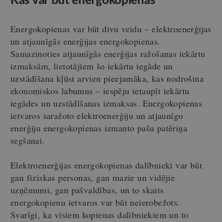
Kas var būt energokopienas
Energokopienas var būt divu veidu – elektroenerģijas
un atjaunīgās enerģijas energokopienas.
Samazinoties atjaunīgās enerģijas ražošanas iekārtu
izmaksām, lietotājiem šo iekārtu iegāde un
uzstādīšana kļūst arvien pieejamāka, kas nodrošina
ekonomiskos labumus – iespēju ietaupīt iekārtu
iegādes un uzstādīšanas izmaksas. Energokopienas
ietvaros saražoto elektroenerģiju un atjaunīgo
enerģiju energokopienas izmanto pašu patēriņa
segšanai.
Elektroenerģijas energokopienas dalībnieki var būt
gan fiziskas personas, gan mazie un vidējie
uzņēmumi, gan pašvaldības, un to skaits
energokopienu ietvaros var būt neierobežots.
Svarīgi, ka visiem kopienas dalībniekiem un to