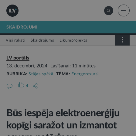
SKAIDROJUMI
Visi raksti
Skaidrojums
Likumprojekts
Stājas spēkā
Infografika
LV portāls
13. decembrī, 2024
Lasīšanai: 11 minūtes
RUBRIKA:
Stājas spēkā
TĒMA:
Energoresursi
4
Būs iespēja elektroenerģiju
kopīgi saražot un izmantot