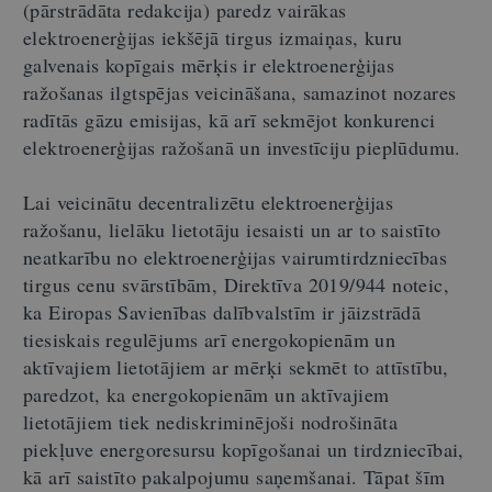
(
pārstrādāta redakcija) paredz vairākas
elektroenerģijas iekšējā tirgus izmaiņas, kuru
galvenais kopīgais mērķis ir elektroenerģijas
ražošanas ilgtspējas veicināšana, samazinot nozares
radītās gāzu emisijas, kā arī sekmējot konkurenci
elektroenerģijas ražošanā un investīciju pieplūdumu.
Lai veicinātu decentralizētu elektroenerģijas
ražošanu, lielāku lietotāju iesaisti un ar to saistīto
neatkarību no elektroenerģijas vairumtirdzniecības
tirgus cenu svārstībām, Direktīva 2019/944 noteic,
ka Eiropas Savienības dalībvalstīm ir jāizstrādā
tiesiskais regulējums arī energokopienām un
aktīvajiem lietotājiem ar mērķi sekmēt to attīstību,
paredzot, ka energokopienām un aktīvajiem
lietotājiem tiek nediskriminējoši nodrošināta
piekļuve energoresursu kopīgošanai un tirdzniecībai,
kā arī saistīto pakalpojumu saņemšanai. Tāpat šīm