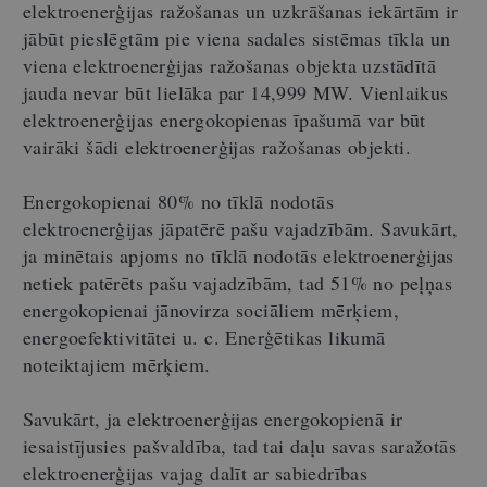
elektroenerģijas ražošanas un uzkrāšanas iekārtām ir
jābūt pieslēgtām pie viena sadales sistēmas tīkla un
viena elektroenerģijas ražošanas objekta uzstādītā
jauda nevar būt lielāka par 14,999 MW. Vienlaikus
elektroenerģijas energokopienas īpašumā var būt
vairāki šādi elektroenerģijas ražošanas objekti.
Energokopienai 80% no tīklā nodotās
elektroenerģijas jāpatērē pašu vajadzībām. Savukārt,
ja minētais apjoms no tīklā nodotās elektroenerģijas
netiek patērēts pašu vajadzībām, tad 51% no peļņas
energokopienai jānovirza sociāliem mērķiem,
energoefektivitātei u. c. Enerģētikas likumā
noteiktajiem mērķiem.
Savukārt, ja elektroenerģijas energokopienā ir
iesaistījusies pašvaldība, tad tai daļu savas saražotās
elektroenerģijas vajag dalīt ar sabiedrības