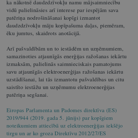
ka nākotnē daudzdzīvokļu namu mājsaimniecību
vidū palielināsies arī interese par iespējām sava
patēriņa nodrošināšanai kopīgi izmantot
daudzdzīvokļu māju kopīpašuma daļas, piemēram,
ēku jumtus, skaidrots anotācijā.
Arī pašvaldībām un to iestādēm un uzņēmumiem,
samazinoties atjaunīgās enerģijas ražošanas iekārtu
izmaksām, palielinās saimnieciskais pamatojums
savu atjaunīgās elektroenerģijas ražošanas iekārtu
uzstādīšanai, lai tās izmantotu pašvaldības un citu
saistīto iestāžu un uzņēmumu elektroenerģijas
patēriņa segšanai.
Eiropas Parlamenta un Padomes direktīva (ES)
2019/944 (2019. gada 5. jūnijs) par kopīgiem
noteikumiem attiecībā uz elektroenerģijas iekšējo
tirgu un ar ko groza Direktīvu 2012/27/ES