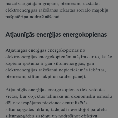
mazaizsargātajām grupām, piemēram, uzstādot
elektroenerģijas ražošanas iekārtas sociālo mājokļu
pašpatēriņa nodrošināšanai.
Atjaunīgās enerģijas energokopienas
Atjaunīgās enerģijas energokopienas no
elektroenerģijas energokopienām atšķiras ar to, ka šo
kopienu īpašumā ir gan siltumenerģijas, gan
elektroenerģijas ražošanai nepieciešamās iekārtas,
piemēram, siltumsūkņi un saules paneļi.
Atjaunīgās enerģijas energokopienas tiek veidotas
vietās, kur objektus tehnisku un ekonomisku iemeslu
dēļ nav iespējams pievienot centralizētās
siltumapgādes tīklam, tādējādi neveidojot paralēlu
siltumapgādes sistēmu un nodrošinot efektīvu