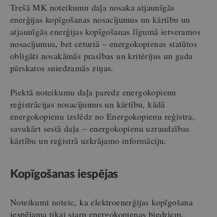
Trešā MK noteikumu daļa nosaka atjaunīgās
enerģijas kopīgošanas nosacījumus un kārtību un
atjaunīgās enerģijas kopīgošanas līgumā ietveramos
nosacījumus, bet ceturtā – energokopienas statūtos
obligāti nosakāmās prasības un kritērijus un gada
pārskatos sniedzamās ziņas.
Piektā noteikumu daļa paredz energokopienu
reģistrācijas nosacījumus un kārtību, kādā
energokopienu izslēdz no Energokopienu reģistra,
savukārt sestā daļa – energokopienu uzraudzības
kārtību un reģistrā uzkrājamo informāciju.
Kopīgošanas iespējas
Noteikumi noteic, ka elektroenerģijas kopīgošana
iespējama tikai starp energokopienas biedriem,