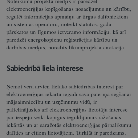
Noteikumu projekta mērķis ir paredzēt
elektroenerģijas kopīgošanas nosacījumus un kārtību,
regulēt
informācijas apmaiņu ar tirgus dalībniekiem
un sistēmas operatoru, noteikt statūtos, gada
pārskatos un līgumos ietveramo informāciju, kā arī
paredzēt energokopienu reģistrācijas kārtību un
darbības mērķus, norādīts likumprojekta anotācijā.
Sabiedrībā liela interese
Ņemot vērā arvien lielāko sabiedrības interesi par
elektroenerģijas iekārtu iegādi sava patēriņa segšanai
mājsaimniecību un uzņēmumu vidū, ir
palielinājusies arī elektroenerģijas lietotāju interese
par iespēju veikt kopīgus ieguldījumus ražošanas
iekārtās un ar saražotās elektroenerģijas pārpalikumu
dalīties ar citiem lietotājiem. Turklāt ir paredzams,