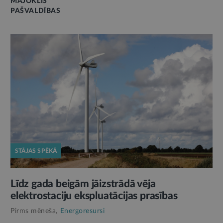
MĀJOKLIS
PAŠVALDĪBAS
STĀJAS SPĒKĀ
Līdz gada beigām jāizstrādā vēja
elektrostaciju ekspluatācijas prasības
Pirms mēneša,
Energoresursi