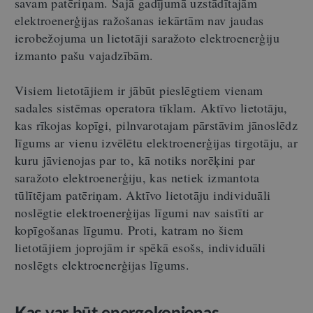
savam patēriņam. Šajā gadījumā uzstādītajām
elektroenerģijas ražošanas iekārtām nav jaudas
ierobežojuma un lietotāji saražoto elektroenerģiju
izmanto pašu vajadzībām.
Visiem lietotājiem ir jābūt pieslēgtiem vienam
sadales sistēmas operatora tīklam. Aktīvo lietotāju,
kas rīkojas kopīgi, pilnvarotajam pārstāvim jānoslēdz
līgums ar vienu izvēlētu elektroenerģijas tirgotāju, ar
kuru jāvienojas par to, kā notiks norēķini par
saražoto elektroenerģiju, kas netiek izmantota
tūlītējam patēriņam. Aktīvo lietotāju individuāli
noslēgtie elektroenerģijas līgumi nav saistīti ar
kopīgošanas līgumu. Proti, katram no šiem
lietotājiem joprojām ir spēkā esošs, individuāli
noslēgts elektroenerģijas līgums.