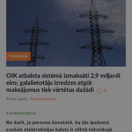
TUVPLĀNĀ
OIK atbalsta sistēmā izmaksāti 2,9 miljardi
eiro; galalietotāju izredzes atgūt
maksājumus tiek vērtētas dažādi
2
Pirms gada,
Energoresursi
E-KONSULTĀCIJA
Ko darīt, ja persona konstatē, ka tās īpašumā
esošais elektrolīnijas balsts ir sliktā tehniskajā