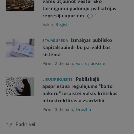
varēs atjaunot vēsturisko
taisnīgumu padomju psihiatrijas
represiju upuriem
1
Vakar,
Reģistri
Izmaiņas publisko
STĀJAS SPĒKĀ
kapitālsabiedrību pārvaldības
sistēmā
Pirms 2 dienām,
Valsts pārvalde
Publiskajā
LIKUMPROJEKTS
apspriešanā regulējums “balto
hakeru” iesaistei valsts kritiskās
infrastruktūras aizsardzībā
Pirms 3 dienām,
Drošība
Rādīt vēl