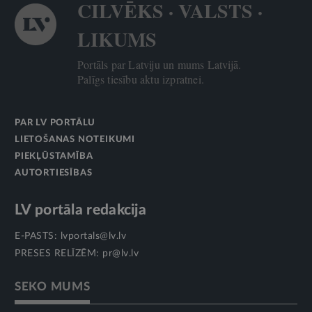
CILVĒKS · VALSTS ·
LIKUMS
Portāls par Latviju un mums Latvijā.
Palīgs tiesību aktu izpratnei.
PAR LV PORTĀLU
LIETOŠANAS NOTEIKUMI
PIEKĻŪSTAMĪBA
AUTORTIESĪBAS
LV portāla redakcija
E-PASTS:
lvportals@lv.lv
PRESES RELĪZĒM:
pr@lv.lv
SEKO MUMS