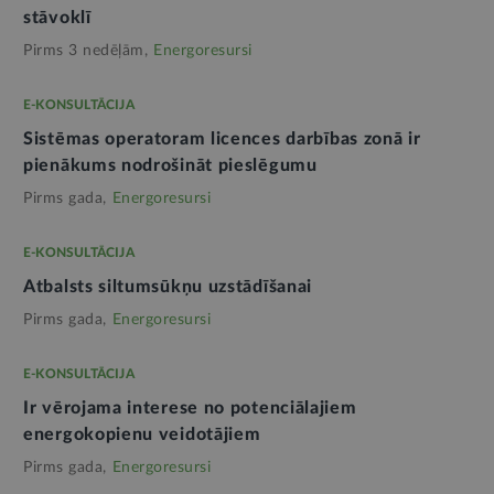
stāvoklī
Pirms 3 nedēļām,
Energoresursi
E-KONSULTĀCIJA
Sistēmas operatoram licences darbības zonā ir
pienākums nodrošināt pieslēgumu
Pirms gada,
Energoresursi
E-KONSULTĀCIJA
Atbalsts siltumsūkņu uzstādīšanai
Pirms gada,
Energoresursi
E-KONSULTĀCIJA
Ir vērojama interese no potenciālajiem
energokopienu veidotājiem
Pirms gada,
Energoresursi