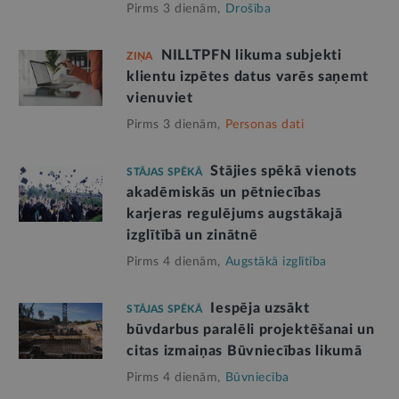
Pirms 3 dienām,
Drošība
NILLTPFN likuma subjekti
ZIŅA
klientu izpētes datus varēs saņemt
vienuviet
Pirms 3 dienām,
Personas dati
Stājies spēkā vienots
STĀJAS SPĒKĀ
akadēmiskās un pētniecības
karjeras regulējums augstākajā
izglītībā un zinātnē
Pirms 4 dienām,
Augstākā izglītība
Iespēja uzsākt
STĀJAS SPĒKĀ
būvdarbus paralēli projektēšanai un
citas izmaiņas Būvniecības likumā
Pirms 4 dienām,
Būvniecība