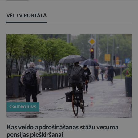
VĒL LV PORTĀLĀ
SKAIDROJUMS
Kas veido apdrošināšanas stāžu vecuma
pensijas piešķiršanai