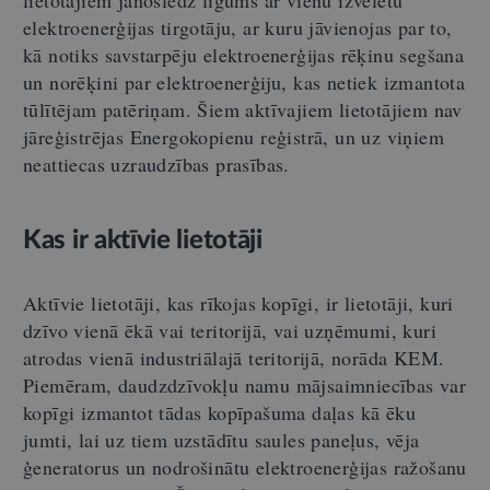
elektroenerģijas tirgotāju, ar kuru jāvienojas par to,
kā notiks savstarpēju elektroenerģijas rēķinu segšana
un norēķini par elektroenerģiju, kas netiek izmantota
tūlītējam patēriņam. Šiem aktīvajiem lietotājiem nav
jāreģistrējas Energokopienu reģistrā, un uz viņiem
neattiecas uzraudzības prasības.
Kas ir aktīvie lietotāji
Aktīvie lietotāji, kas rīkojas kopīgi, ir lietotāji, kuri
dzīvo vienā ēkā vai teritorijā, vai uzņēmumi, kuri
atrodas vienā industriālajā teritorijā, norāda KEM.
Piemēram, daudzdzīvokļu namu mājsaimniecības var
kopīgi izmantot tādas kopīpašuma daļas kā ēku
jumti, lai uz tiem uzstādītu saules paneļus, vēja
ģeneratorus un nodrošinātu elektroenerģijas ražošanu