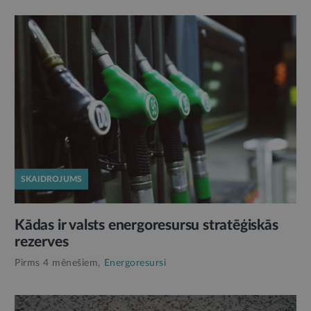
SKAIDROJUMS
Kādas ir valsts energoresursu stratēģiskās
rezerves
Pirms 4 mēnešiem,
Energoresursi