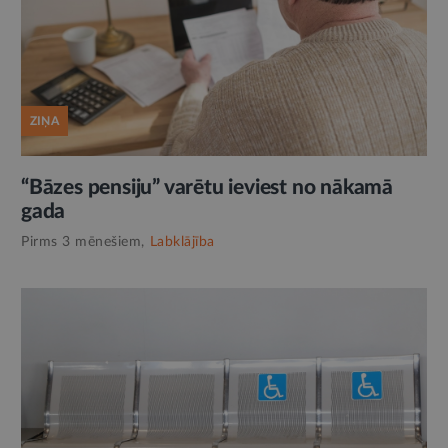
ZIŅA
“Bāzes pensiju” varētu ieviest no nākamā
gada
Pirms 3 mēnešiem,
Labklājība