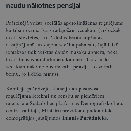
naudu nākotnes pensijai
Pašreizējā valsts sociālās apdrošināšanas regulējuma
kārtība nozīmē, ka strādājošam vecākam (visbiežāk
tās ir sievietes), kurš dodas bērna kopšanas
atvaļinājumā un saņem vecāku pabalstu, šajā laikā
iemaksas tiek veiktas daudz mazākā apmērā, nekā
tās ir bijušas no darba ienākumiem. Līdz ar to
vecākam nākotnē būs mazāka pensija. Jo vairāk
bērnu, jo lielāki mīnusi.
Komisijā pašreizējo situāciju un pastāvošā
regulējuma ietekmi uz pensiju ar piemēriem
raksturoja Sadarbības platformas Demogrāfisko lietu
centra vadītājs, Ministru prezidenta padomnieks
Imants Parādnieks
demogrāfijas jautājumos
.