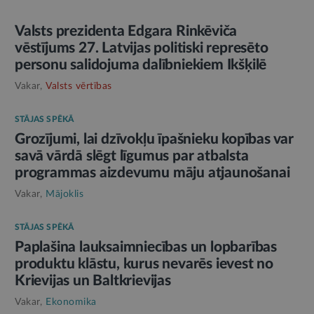
Valsts prezidenta Edgara Rinkēviča
vēstījums 27. Latvijas politiski represēto
personu salidojuma dalībniekiem Ikšķilē
Vakar,
Valsts vērtības
STĀJAS SPĒKĀ
Grozījumi, lai dzīvokļu īpašnieku kopības var
savā vārdā slēgt līgumus par atbalsta
programmas aizdevumu māju atjaunošanai
Vakar,
Mājoklis
STĀJAS SPĒKĀ
Paplašina lauksaimniecības un lopbarības
produktu klāstu, kurus nevarēs ievest no
Krievijas un Baltkrievijas
Vakar,
Ekonomika