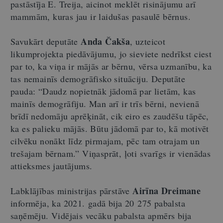
pastāstīja E. Treija, aicinot meklēt risinājumu arī
mammām, kuras jau ir laidušas pasaulē bērnus.
Anda Čakša
Savukārt deputāte
, uzteicot
likumprojekta piedāvājumu, jo sieviete nedrīkst ciest
par to, ka viņa ir mājās ar bērnu, vērsa uzmanību, ka
tas nemainīs demogrāfisko situāciju. Deputāte
pauda: “Daudz nopietnāk jādomā par lietām, kas
mainīs demogrāfiju. Man arī ir trīs bērni, nevienā
brīdī nedomāju aprēķināt, cik eiro es zaudēšu tāpēc,
ka es palieku mājās. Būtu jādomā par to, kā motivēt
cilvēku nonākt līdz pirmajam, pēc tam otrajam un
trešajam bērnam.” Viņasprāt, ļoti svarīgs ir vienādas
attieksmes jautājums.
Airīna Dreimane
Labklājības ministrijas pārstāve
informēja, ka 2021. gadā bija 20 275 pabalsta
saņēmēju. Vidējais vecāku pabalsta apmērs bija