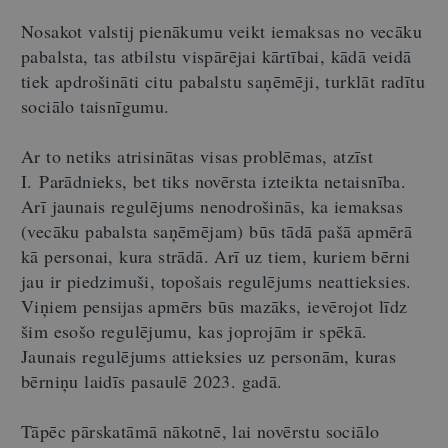
Nosakot valstij pienākumu veikt iemaksas no vecāku
pabalsta, tas atbilstu vispārējai kārtībai, kādā veidā
tiek apdrošināti citu pabalstu saņēmēji, turklāt radītu
sociālo taisnīgumu.
Ar to netiks atrisinātas visas problēmas, atzīst
I. Parādnieks, bet tiks novērsta izteikta netaisnība.
Arī jaunais regulējums nenodrošinās, ka iemaksas
(vecāku pabalsta saņēmējam) būs tādā pašā apmērā
kā personai, kura strādā. Arī uz tiem, kuriem bērni
jau ir piedzimuši, topošais regulējums neattieksies.
Viņiem pensijas apmērs būs mazāks, ievērojot līdz
šim esošo regulējumu, kas joprojām ir spēkā.
Jaunais regulējums attieksies uz personām, kuras
bērniņu laidīs pasaulē 2023. gadā.
Tāpēc pārskatāmā nākotnē, lai novērstu sociālo