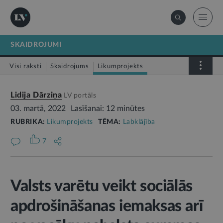
SKAIDROJUMI
Visi raksti
Skaidrojums
Likumprojekts
Stājas spēkā
Infografika
Lidija Dārziņa
LV portāls
03. martā, 2022
Lasīšanai: 12 minūtes
RUBRIKA:
Likumprojekts
TĒMA:
Labklājība
7
Valsts varētu veikt sociālās
apdrošināšanas iemaksas arī