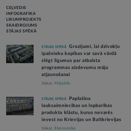
CEĻVEDIS
INFOGRAFIKA
LIKUMPROJEKTS
SKAIDROJUMS
STĀJAS SPĒKĀ
Grozījumi, lai dzīvokļu
STĀJAS SPĒKĀ
īpašnieku kopības var savā vārdā
slēgt līgumus par atbalsta
programmas aizdevumu māju
atjaunošanai
Vakar,
Mājoklis
Paplašina
STĀJAS SPĒKĀ
lauksaimniecības un lopbarības
produktu klāstu, kurus nevarēs
ievest no Krievijas un Baltkrievijas
Vakar,
Ekonomika