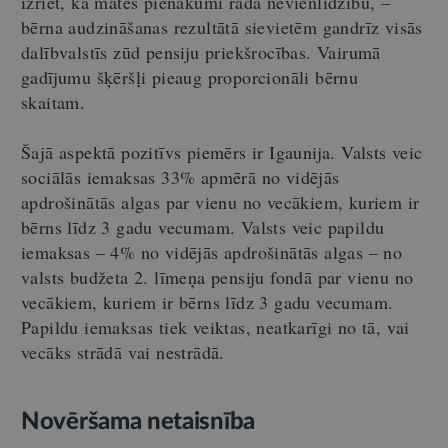
izriet, ka mātes pienākumi rada nevienlīdzību, –
bērna audzināšanas rezultātā sievietēm gandrīz visās
dalībvalstīs zūd pensiju priekšrocības. Vairumā
gadījumu šķēršļi pieaug proporcionāli bērnu
skaitam.
Šajā aspektā pozitīvs piemērs ir Igaunija. Valsts veic
sociālās iemaksas 33% apmērā no vidējās
apdrošinātās algas par vienu no vecākiem, kuriem ir
bērns līdz 3 gadu vecumam. Valsts veic papildu
iemaksas – 4% no vidējās apdrošinātās algas – no
valsts budžeta 2. līmeņa pensiju fondā par vienu no
vecākiem, kuriem ir bērns līdz 3 gadu vecumam.
Papildu iemaksas tiek veiktas, neatkarīgi no tā, vai
vecāks strādā vai nestrādā.
Novēršama netaisnība