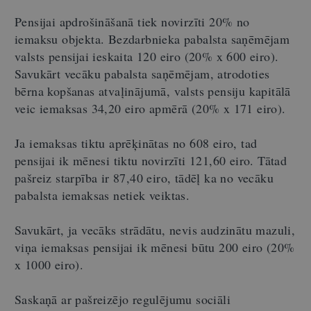
Pensijai apdrošināšanā tiek novirzīti 20% no
iemaksu objekta. Bezdarbnieka pabalsta saņēmējam
valsts pensijai ieskaita 120 eiro (20% x 600 eiro).
Savukārt vecāku pabalsta saņēmējam, atrodoties
bērna kopšanas atvaļinājumā, valsts pensiju kapitālā
veic iemaksas 34,20 eiro apmērā (20% x 171 eiro).
Ja iemaksas tiktu aprēķinātas no 608 eiro, tad
pensijai ik mēnesi tiktu novirzīti 121,60 eiro. Tātad
pašreiz starpība ir 87,40 eiro, tādēļ ka no vecāku
pabalsta iemaksas netiek veiktas.
Savukārt, ja vecāks strādātu, nevis audzinātu mazuli,
viņa iemaksas pensijai ik mēnesi būtu 200 eiro (20%
x 1000 eiro).
Saskaņā ar pašreizējo regulējumu sociāli