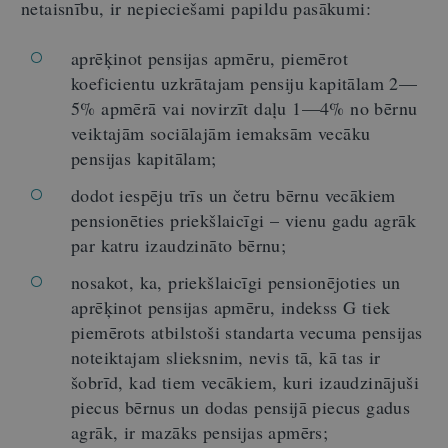
netaisnību, ir nepieciešami papildu pasākumi:
aprēķinot pensijas apmēru, piemērot
koeficientu uzkrātajam pensiju kapitālam 2—
5% apmērā vai novirzīt daļu 1—4% no bērnu
veiktajām sociālajām iemaksām vecāku
pensijas kapitālam;
dodot iespēju trīs un četru bērnu vecākiem
pensionēties priekšlaicīgi – vienu gadu agrāk
par katru izaudzināto bērnu;
nosakot, ka, priekšlaicīgi pensionējoties un
aprēķinot pensijas apmēru, indekss G tiek
piemērots atbilstoši standarta vecuma pensijas
noteiktajam slieksnim, nevis tā, kā tas ir
šobrīd, kad tiem vecākiem, kuri izaudzinājuši
piecus bērnus un dodas pensijā piecus gadus
agrāk, ir mazāks pensijas apmērs;