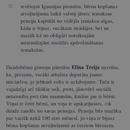
ievērojot Igaunijas piemēru, bērna kopšanas
atvaļinājuma laikā valstij jāveic iemaksas
pensiju kapitālā no vidējās iemaksu algas,
kāda ir bijusi, vecākam strādājot, bet ne
mazāk kā no obligāti noteiktajām
minimālajām sociālās apdrošināšanas
iemaksām.
Elīna Treija
Daudzbērnu ģimeņu pārstāve
uzsvēra,
ka, protams, vecāki atbalsta deputātu jauno
iniciatīvu, jo jebkurš solis ir uzlabojums. Taču ir
vajadzīgi arī tālākie soļi, proti, jānovērš sociālā
netaisnība pret tām mammām, kurām jau ir bērni.
Viņai ir četri bērni, un viņa ir apskatījusies, cik
daudz zaudēs no savas pensijas. Pensija būs mazāka
par vairāk nekā 100 eiro mēnesī, jo viņa ir bijusi
bērna kopšanas atvaļinājumā ar četriem bērniem,