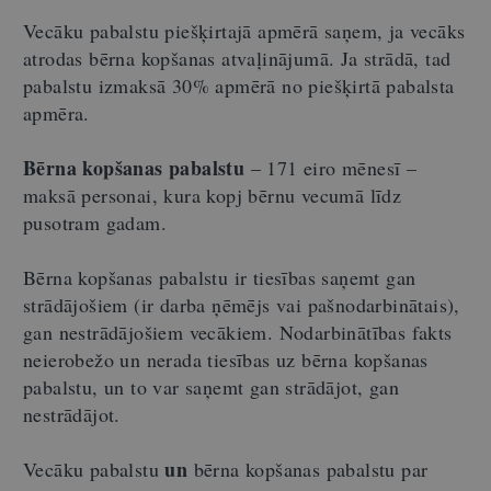
Vecāku pabalstu piešķirtajā apmērā saņem, ja vecāks
atrodas bērna kopšanas atvaļinājumā. Ja strādā, tad
pabalstu izmaksā 30% apmērā no piešķirtā pabalsta
apmēra.
Bērna kopšanas pabalstu
– 171 eiro mēnesī –
maksā personai, kura kopj bērnu vecumā līdz
pusotram gadam.
Bērna kopšanas pabalstu ir tiesības saņemt gan
strādājošiem (ir darba ņēmējs vai pašnodarbinātais),
gan nestrādājošiem vecākiem. Nodarbinātības fakts
neierobežo un nerada tiesības uz bērna kopšanas
pabalstu, un to var saņemt gan strādājot, gan
nestrādājot.
un
Vecāku pabalstu
bērna kopšanas pabalstu par