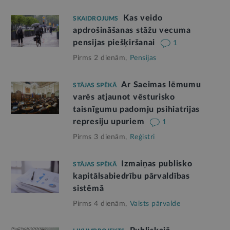
Kas veido
SKAIDROJUMS
apdrošināšanas stāžu vecuma
pensijas piešķiršanai
1
Pirms 2 dienām,
Pensijas
Ar Saeimas lēmumu
STĀJAS SPĒKĀ
varēs atjaunot vēsturisko
taisnīgumu padomju psihiatrijas
represiju upuriem
1
Pirms 3 dienām,
Reģistri
Izmaiņas publisko
STĀJAS SPĒKĀ
kapitālsabiedrību pārvaldības
sistēmā
Pirms 4 dienām,
Valsts pārvalde