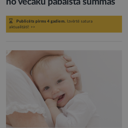
no vecāku pabalsta summas
Publicēts pirms 4 gadiem.
Izvērtē satura
aktualitāti! >>