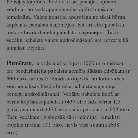
Pensijas kapitāls, līdz ar to arī pensijas apmērs,
veidojas no veiktajām sociālās apdrošināšanas
iemaksām. Valsts pensijai apdrošina ne tikai bērna
kopšanas pabalsta saņēmējus, bet arī citu pabalstu,
tostarp bezdarbnieka pabalsta, saņēmējus. Taču
vecāku pabalsts valsts apdrošināšanā nav ietverts kā
iemaksu objekts.
Piemēram
, ja vidējā alga bijusi 1000 eiro mēnesī,
tad bezdarbnieka pabalsta apmērs šādam cilvēkam ir
600 eiro, un tas ir iemaksu objekts, no kura valsts
veic iemaksas bezdarbnieka pabalsta saņēmēja
pensiju apdrošināšanai. Vecāku pabalsts kopā ar
bērna kopšanas pabalstu (437 eiro līdz bērna 1,5
gada vecumam) +171 eiro šādai personai ir 608 eiro.
Taču vecākam (visbiežāk tā ir māmiņa) iemaksu
objekts ir tikai 171 eiro, nevis visa summa (608
eiro).