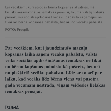
Lai vecākiem, kuri atrodas bērna kopšanas atvaļinājumā,
būtiski nesamazinātos iemaksas pensijai, likumā valstij noteiks
pienākumu sociāli apdrošināt vecāku pabalsta saņēmējus ne
tikai no bērna kopšanas pabalsta, bet arī no vecāku pabalsta.
FOTO: Freepik
Par vecākiem, kuri jaundzimušo mazuļu
kopšanas laikā saņem vecāku pabalstu, valsts
veiks sociālās apdrošināšanas iemaksas ne tikai
no bērna kopšanas pabalsta kā pašreiz, bet arī
no piešķirtā vecāku pabalsta. Līdz ar to arī par
laiku, kad vecāks līdz bērna viena vai pusotra
gada vecumam nestrādā, viņam veidosies lielākas
iemaksas pensijai.
ĪSUMĀ