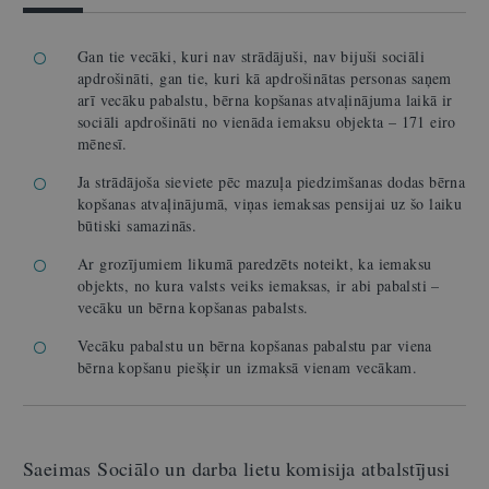
Gan tie vecāki, kuri nav strādājuši, nav bijuši sociāli
apdrošināti, gan tie, kuri kā apdrošinātas personas saņem
arī vecāku pabalstu, bērna kopšanas atvaļinājuma laikā ir
sociāli apdrošināti no vienāda iemaksu objekta – 171 eiro
mēnesī.
Ja strādājoša sieviete pēc mazuļa piedzimšanas dodas bērna
kopšanas atvaļinājumā, viņas iemaksas pensijai uz šo laiku
būtiski samazinās.
Ar grozījumiem likumā paredzēts noteikt, ka iemaksu
objekts, no kura valsts veiks iemaksas, ir abi pabalsti –
vecāku un bērna kopšanas pabalsts.
Vecāku pabalstu un bērna kopšanas pabalstu par viena
bērna kopšanu piešķir un izmaksā vienam vecākam.
Saeimas Sociālo un darba lietu komisija atbalstījusi