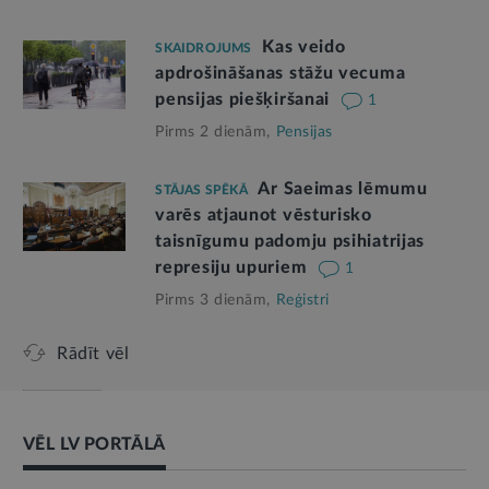
Kas veido
SKAIDROJUMS
apdrošināšanas stāžu vecuma
pensijas piešķiršanai
1
Pirms 2 dienām,
Pensijas
Ar Saeimas lēmumu
STĀJAS SPĒKĀ
varēs atjaunot vēsturisko
taisnīgumu padomju psihiatrijas
represiju upuriem
1
Pirms 3 dienām,
Reģistri
Rādīt vēl
VĒL LV PORTĀLĀ
AMATPERSONAS RUNA