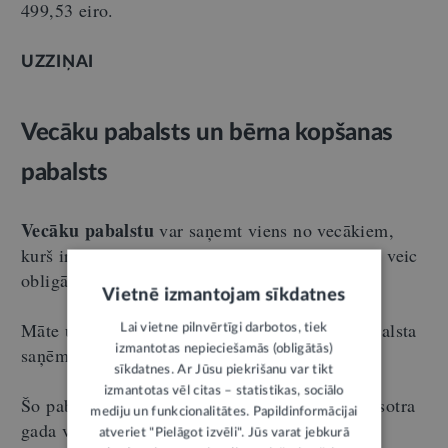
499,53 eiro.
UZZIŅAI
Vecāku pabalsts un bērna kopšanas
pabalsts
V
ecāku pabalstu
var saņemt viens no vecākiem,
kurš ir darba ņēmējs vai pašnodarbinātais, kurš veic
obligātās iemaksas.
Vietnē izmantojam sīkdatnes
Māte un tēvs savstarpēji vienojas, kurš būs pabalsta
Lai vietne pilnvērtīgi darbotos, tiek
izmantotas nepieciešamās (obligātās)
saņēmējs.
sīkdatnes. Ar Jūsu piekrišanu var tikt
izmantotas vēl citas – statistikas, sociālo
Šo pabalstu var saņemt līdz bērna viena vai pusotra
mediju un funkcionalitātes. Papildinformācijai
gada vecumam.
atveriet "Pielāgot izvēli". Jūs varat jebkurā