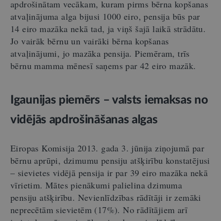
apdrošinātam vecākam, kuram pirms bērna kopšanas
atvaļinājuma alga bijusi 1000 eiro, pensija būs par
14 eiro mazāka nekā tad, ja viņš šajā laikā strādātu.
Jo vairāk bērnu un vairāki bērna kopšanas
atvaļinājumi, jo mazāka pensija. Piemēram, trīs
bērnu mamma mēnesī saņems par 42 eiro mazāk.
Igaunijas piemērs – valsts iemaksas no
vidējās apdrošināšanas algas
Eiropas Komisija 2013. gada 3. jūnija ziņojumā par
bērnu aprūpi, dzimumu pensiju atšķirību konstatējusi
– sievietes vidējā pensija ir par 39 eiro mazāka nekā
vīrietim. Mātes pienākumi palielina dzimuma
pensiju atšķirību. Nevienlīdzības rādītāji ir zemāki
neprecētām sievietēm (17%). No rādītājiem arī