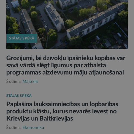
STĀJAS SPĒKĀ
Grozījumi, lai dzīvokļu īpašnieku kopības var
savā vārdā slēgt līgumus par atbalsta
programmas aizdevumu māju atjaunošanai
Šodien,
Mājoklis
STĀJAS SPĒKĀ
Paplašina lauksaimniecības un lopbarības
produktu klāstu, kurus nevarēs ievest no
Krievijas un Baltkrievijas
Šodien,
Ekonomika