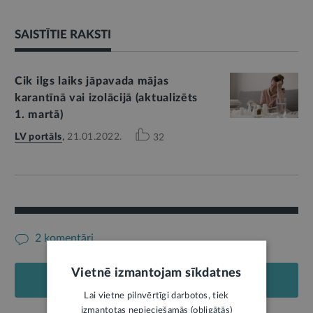
SAISTĪTIE RAKSTI
Cik ilgs laiks jāpavada mājas
karantīnā vai izolācijā (aktualizēts
1. martā)
LV portāls
,
21.01.2022.
32
2 komentāri
Vietnē izmantojam sīkdatnes
PIEVIENOT KOMENTĀRU
Lai vietne pilnvērtīgi darbotos, tiek
izmantotas nepieciešamās (obligātās)