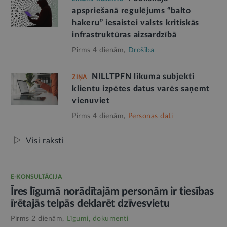
apspriešanā regulējums “balto
hakeru” iesaistei valsts kritiskās
infrastruktūras aizsardzībā
Pirms 4 dienām,
Drošība
NILLTPFN likuma subjekti
ZIŅA
klientu izpētes datus varēs saņemt
vienuviet
Pirms 4 dienām,
Personas dati
Visi raksti
E-KONSULTĀCIJA
Īres līgumā norādītajām personām ir tiesības
īrētajās telpās deklarēt dzīvesvietu
Pirms 2 dienām,
Līgumi, dokumenti