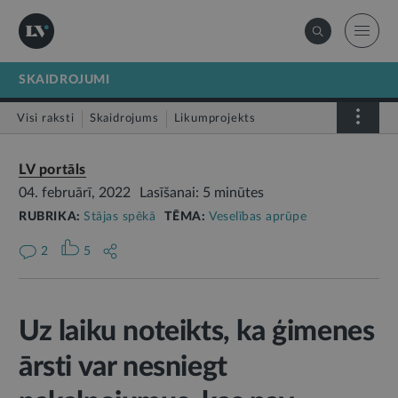
SKAIDROJUMI
Visi raksti
Skaidrojums
Likumprojekts
Stājas spēkā
Infografika
LV portāls
04. februārī, 2022
Lasīšanai: 5 minūtes
RUBRIKA:
Stājas spēkā
TĒMA:
Veselības aprūpe
2
5
Uz laiku noteikts, ka ģimenes
ārsti var nesniegt