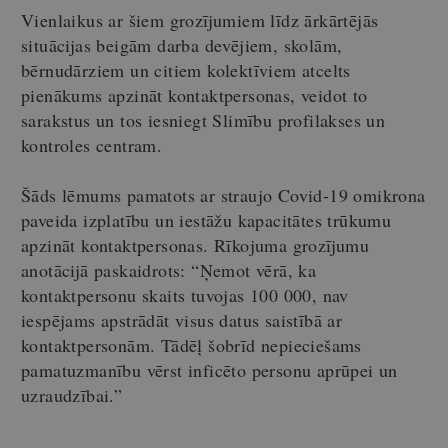
Vienlaikus ar šiem grozījumiem līdz ārkārtējās
situācijas beigām darba devējiem, skolām,
bērnudārziem un citiem kolektīviem atcelts
pienākums apzināt kontaktpersonas, veidot to
sarakstus un tos iesniegt Slimību profilakses un
kontroles centram.
Šāds lēmums pamatots ar straujo Covid-19 omikrona
paveida izplatību un iestāžu kapacitātes trūkumu
apzināt kontaktpersonas. Rīkojuma grozījumu
anotācijā paskaidrots: “Ņemot vērā, ka
kontaktpersonu skaits tuvojas 100 000, nav
iespējams apstrādāt visus datus saistībā ar
kontaktpersonām. Tādēļ šobrīd nepieciešams
pamatuzmanību vērst inficēto personu aprūpei un
uzraudzībai.”