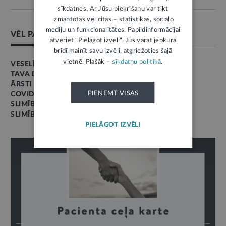
sīkdatnes. Ar Jūsu piekrišanu var tikt
izmantotas vēl citas – statistikas, sociālo
mediju un funkcionalitātes. Papildinformācijai
VĒL PAR ŠO TĒMU
atveriet "Pielāgot izvēli". Jūs varat jebkurā
brīdī mainīt savu izvēli, atgriežoties šajā
vietnē. Plašāk –
sīkdatņu politikā
.
VESELĪBAS APRŪPE
TAVA DROŠĪBA
ĀRSTI
PIEŅEMT VISAS
COVID-19
SLIMĪBA
SLIMĪBAS LAPA
PIELĀGOT IZVĒLI