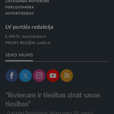
LIETOŠANAS NOTEIKUMI
PIEKĻŪSTAMĪBA
AUTORTIESĪBAS
LV portāla redakcija
E-PASTS:
lvportals@lv.lv
PRESES RELĪZĒM:
pr@lv.lv
SEKO MUMS
"Ikvienam ir tiesības zināt savas
tiesības"
/Latvijas Republikas Satversmes 90. pants/