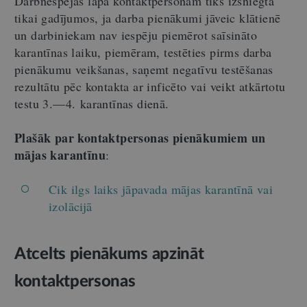
Darbnespējas lapa kontaktpersonām tiks izsniegta
tikai gadījumos, ja darba pienākumi jāveic klātienē
un darbiniekam nav iespēju piemērot saīsināto
karantīnas laiku, piemēram, testēties pirms darba
pienākumu veikšanas, saņemt negatīvu testēšanas
rezultātu pēc kontakta ar inficēto vai veikt atkārtotu
testu 3.—4. karantīnas dienā.
Plašāk par kontaktpersonas pienākumiem un
mājas karantīnu
:
Cik ilgs laiks jāpavada mājas karantīnā vai
izolācijā
Atcelts pienākums apzināt
kontaktpersonas