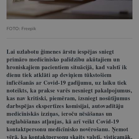
FOTO: Freepik
Lai uzlabotu ģimenes ārstu iespējas sniegt
primāro medicīnisko palīdzību akūtajiem un
hroniskajiem pacientiem situācijā, kad valstī ik
dienu tiek atklāti ap deviņiem tūkstošiem
inficēšanās ar Covid-19 gadījumu, uz laiku tiek
noteikts, ka prakse varēs nesniegt pakalpojumus,
kas nav kritiski, piemēram, izsniegt nosūtījumus
darbspējas ekspertīzes komisijai, autovadītāju
medicīniskās izziņas, ieroču nēsāšanas un
uzglabāšanas atļaujas, kā arī veikt Covid-19
kontaktpersonu medicīnisko novērošanu. Ņemot
vērā, ka kontaktpersonu skaits valstī, visticamāk,