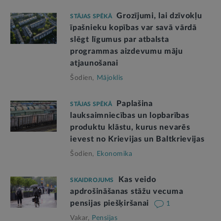
Grozījumi, lai dzīvokļu
STĀJAS SPĒKĀ
īpašnieku kopības var savā vārdā
slēgt līgumus par atbalsta
programmas aizdevumu māju
atjaunošanai
Šodien,
Mājoklis
Paplašina
STĀJAS SPĒKĀ
lauksaimniecības un lopbarības
produktu klāstu, kurus nevarēs
ievest no Krievijas un Baltkrievijas
Šodien,
Ekonomika
Kas veido
SKAIDROJUMS
apdrošināšanas stāžu vecuma
pensijas piešķiršanai
1
Vakar,
Pensijas