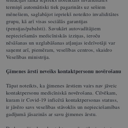
termiņš automātiski tiek pagarināts uz sešiem
mēnešiem, saglabājot iepriekš noteikto invaliditātes
grupu, kā arī visas sociālās garantijas
(pensijas/pabalsti). Savukārt autovadītājiem
nepieciešamās medicīniskās izziņas, ieroču
nēsāšanas un uzglabāšanas atļaujas iedzīvotāji var
saņemt arī, piemēram, veselības centros, skaidro
Veselības ministrija.
Ģimenes ārsti neveiks kontaktpersonu novērošanu
Tāpat noteikts, ka ģimenes ārstiem vairs nav jāveic
kontaktpersonu medicīniskā novērošana. Cilvēkam,
kuram ir Covid-19 inficētā kontaktpersonas statuss,
ir jāvēro savs veselības stāvoklis un nepieciešamības
gadījumā jāsazinās ar savu ģimenes ārstu.