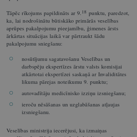
18
Tāpēc rīkojums papildināts ar
9.
punktu, paredzot,
ka, lai nodrošinātu būtiskāko primārās veselības
aprūpes pakalpojumu pieejamību, ģimenes ārsts
ārkārtas situācijas laikā var pārtraukt šādu
pakalpojumu sniegšanu:
nosūtījumu sagatavošanu Veselības un
darbspēju ekspertīzes ārstu valsts komisijai
atkārtotai ekspertīzei saskaņā ar Invaliditātes
likuma pārejas noteikumu 9. punktu;
autovadītāju medicīnisko izziņu izsniegšanu;
ieroču nēsāšanas un uzglabāšanas atļaujas
izsniegšanu.
Veselības ministrija iecerējusi, ka izmaiņas