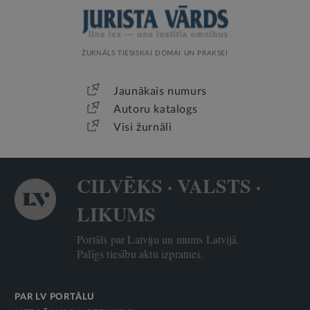
ŽURNĀLS TIESISKAI DOMAI UN PRAKSEI
Jaunākais numurs
Autoru katalogs
Visi žurnāli
CILVĒKS · VALSTS ·
LIKUMS
Portāls par Latviju un mums Latvijā.
Palīgs tiesību aktu izpratnei.
PAR LV PORTĀLU