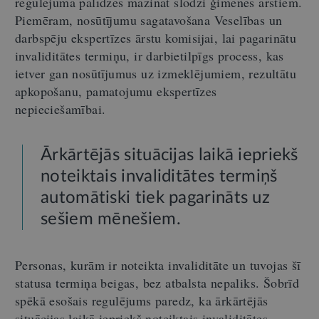
regulējumā palīdzēs mazināt slodzi ģimenes ārstiem.
Piemēram, nosūtījumu sagatavošana Veselības un
darbspēju ekspertīzes ārstu komisijai, lai pagarinātu
invaliditātes termiņu, ir darbietilpīgs process, kas
ietver gan nosūtījumus uz izmeklējumiem, rezultātu
apkopošanu, pamatojumu ekspertīzes
nepieciešamībai.
Ārkārtējās situācijas laikā iepriekš
noteiktais invaliditātes termiņš
automātiski tiek pagarināts uz
sešiem mēnešiem.
Personas, kurām ir noteikta invaliditāte un tuvojas šī
statusa termiņa beigas, bez atbalsta nepaliks. Šobrīd
spēkā esošais regulējums paredz, ka ārkārtējās
situācijas laikā iepriekš noteiktais invaliditātes