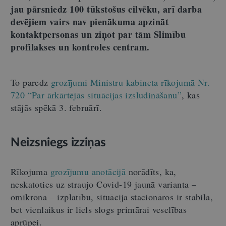
jau pārsniedz 100 tūkstošus cilvēku, arī darba
devējiem vairs nav pienākuma apzināt
kontaktpersonas un ziņot par tām Slimību
profilakses un kontroles centram.
To paredz
grozījumi Ministru kabineta rīkojumā Nr.
720 “Par ārkārtējās situācijas izsludināšanu”
, kas
stājās spēkā 3. februārī.
Neizsniegs izziņas
Rīkojuma
grozījumu anotācijā
norādīts, ka,
neskatoties uz straujo Covid-19 jaunā varianta –
omikrona – izplatību, situācija stacionāros ir stabila,
bet vienlaikus ir liels slogs primārai veselības
aprūpei.