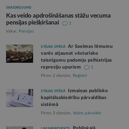
SKAIDROJUMS
Kas veido apdrošināšanas stāžu vecuma
pensijas piešķiršanai
1
Vakar,
Pensijas
Ar Saeimas lēmumu
STĀJAS SPĒKĀ
varēs atjaunot vēsturisko
taisnīgumu padomju psihiatrijas
represiju upuriem
1
Pirms 2 dienām,
Reģistri
Izmaiņas publisko
STĀJAS SPĒKĀ
kapitālsabiedrību pārvaldības
sistēmā
Pirms 3 dienām,
Valsts pārvalde
Publiskajā
LIKUMPROJEKTS