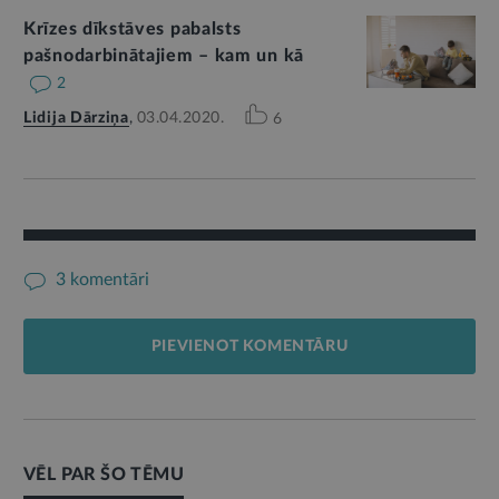
Krīzes dīkstāves pabalsts
pašnodarbinātajiem – kam un kā
2
Lidija Dārziņa
,
03.04.2020.
6
3 komentāri
PIEVIENOT KOMENTĀRU
VĒL PAR ŠO TĒMU