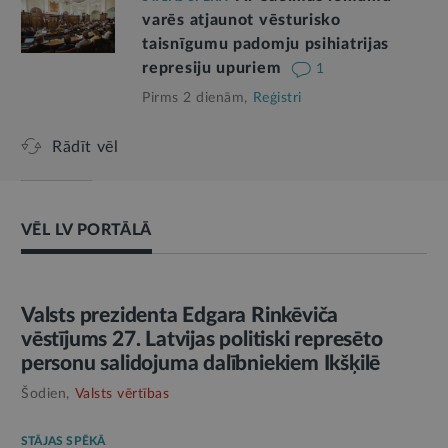
varēs atjaunot vēsturisko
taisnīgumu padomju psihiatrijas
represiju upuriem
1
Pirms 2 dienām,
Reģistri
Rādīt vēl
VĒL LV PORTĀLĀ
AMATPERSONAS RUNA
Valsts prezidenta Edgara Rinkēviča
vēstījums 27. Latvijas politiski represēto
personu salidojuma dalībniekiem Ikšķilē
Šodien,
Valsts vērtības
STĀJAS SPĒKĀ