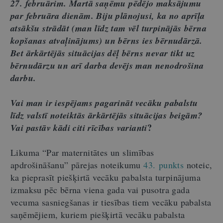
27. februārim. Martā saņēmu pēdējo maksājumu
par februāra dienām. Biju plānojusi, ka no aprīļa
atsākšu strādāt (man līdz tam vēl turpinājās bērna
kopšanas atvaļinājums) un bērns ies bērnudārzā.
Bet ārkārtējās situācijas dēļ bērns nevar tikt uz
bērnudārzu un arī darba devējs man nenodrošina
darbu.
Vai man ir iespējams pagarināt vecāku pabalstu
līdz valstī noteiktās ārkārtējās situācijas beigām?
?
Vai pastāv kādi citi rīcības varianti
Likuma “Par maternitātes un slimības
apdrošināšanu” pārejas noteikumu
43. punkts
noteic,
ka pieprasīt piešķirtā vecāku pabalsta turpinājuma
izmaksu pēc bērna viena gada vai pusotra gada
vecuma sasniegšanas ir tiesības tiem vecāku pabalsta
saņēmējiem, kuriem piešķirtā vecāku pabalsta