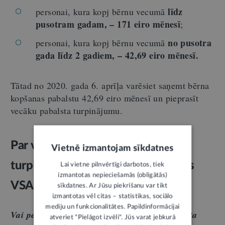
līdz
personai, kura kopj bērnu vecumā
pusotram gadam, – 171 eiro mēnesī
;
no pusotra
personai, kura kopj bērnu vecumā
gada līdz 2 gadiem, – 42,69 eiro mēnesī.
Tātad no 2020. gada 6. aprīļa varēsiet saņemt bērna
kopšanas pabalstu 42,69 eiro mēnesī un pieprasīt
vecāku pabalsta turpinājumu.
Par vecāku pabalsta izmaksas
Vietnē izmantojam sīkdatnes
turpinājuma periodu netiek veiktas
Lai vietne pilnvērtīgi darbotos, tiek
izmantotas nepieciešamās (obligātās)
VSAOI
sīkdatnes. Ar Jūsu piekrišanu var tikt
izmantotas vēl citas – statistikas, sociālo
mediju un funkcionalitātes. Papildinformācijai
Vai periods, kad tiek izmaksāts vecāku pabalsta
atveriet "Pielāgot izvēli". Jūs varat jebkurā