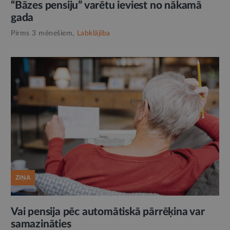
“Bāzes pensiju” varētu ieviest no nākamā
gada
Pirms 3 mēnešiem,
Labklājība
ZIŅA
Vai pensija pēc automātiskā pārrēķina var
samazināties