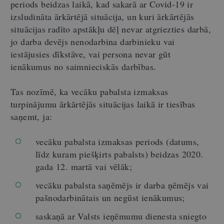
periods beidzas laikā, kad sakarā ar Covid-19 ir
izsludināta ārkārtējā situācija, un kuri ārkārtējās
situācijas radīto apstākļu dēļ nevar atgriezties darbā,
jo darba devējs nenodarbina darbinieku vai
iestājusies dīkstāve, vai persona nevar gūt
ienākumus no saimnieciskās darbības.
Tas nozīmē, ka vecāku pabalsta izmaksas
turpinājumu ārkārtējās situācijas laikā ir tiesības
saņemt, ja:
vecāku pabalsta izmaksas periods (datums,
līdz kuram piešķirts pabalsts) beidzas 2020.
gada 12. martā vai vēlāk;
vecāku pabalsta saņēmējs ir darba ņēmējs vai
pašnodarbinātais un negūst ienākumus;
saskaņā ar Valsts ieņēmumu dienesta sniegto