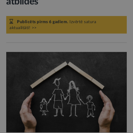
atbildes
Publicēts pirms 6 gadiem.
Izvērtē satura
aktualitāti! >>