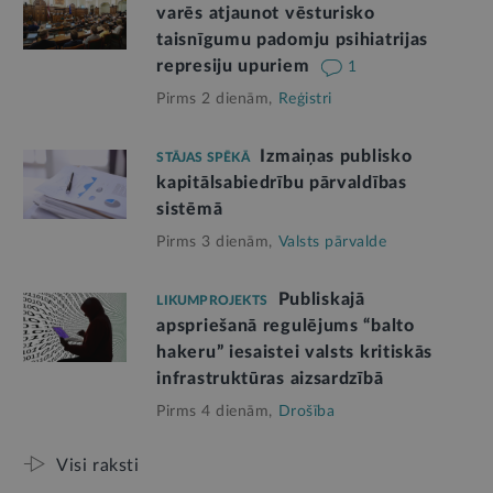
varēs atjaunot vēsturisko
taisnīgumu padomju psihiatrijas
represiju upuriem
1
Pirms 2 dienām,
Reģistri
Izmaiņas publisko
STĀJAS SPĒKĀ
kapitālsabiedrību pārvaldības
sistēmā
Pirms 3 dienām,
Valsts pārvalde
Publiskajā
LIKUMPROJEKTS
apspriešanā regulējums “balto
hakeru” iesaistei valsts kritiskās
infrastruktūras aizsardzībā
Pirms 4 dienām,
Drošība
Visi raksti