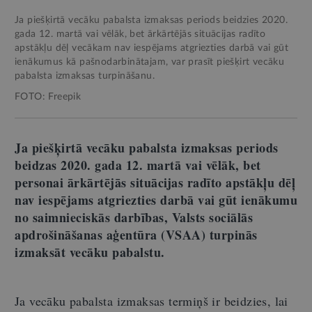
Ja piešķirtā vecāku pabalsta izmaksas periods beidzies 2020.
gada 12. martā vai vēlāk, bet ārkārtējās situācijas radīto
apstākļu dēļ vecākam nav iespējams atgriezties darbā vai gūt
ienākumus kā pašnodarbinātajam, var prasīt piešķirt vecāku
pabalsta izmaksas turpināšanu.
FOTO: Freepik
Ja piešķirtā vecāku pabalsta izmaksas periods
beidzas 2020. gada 12. martā vai vēlāk, bet
personai ārkārtējās situācijas radīto apstākļu dēļ
nav iespējams atgriezties darbā vai gūt ienākumu
no saimnieciskās darbības, Valsts sociālās
apdrošināšanas aģentūra (VSAA) turpinās
izmaksāt vecāku pabalstu.
Ja vecāku pabalsta izmaksas termiņš ir beidzies, lai