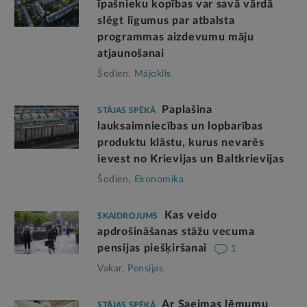
īpašnieku kopības var savā vārdā
slēgt līgumus par atbalsta
programmas aizdevumu māju
atjaunošanai
Šodien,
Mājoklis
Paplašina
STĀJAS SPĒKĀ
lauksaimniecības un lopbarības
produktu klāstu, kurus nevarēs
ievest no Krievijas un Baltkrievijas
Šodien,
Ekonomika
Kas veido
SKAIDROJUMS
apdrošināšanas stāžu vecuma
pensijas piešķiršanai
1
Vakar,
Pensijas
Ar Saeimas lēmumu
STĀJAS SPĒKĀ