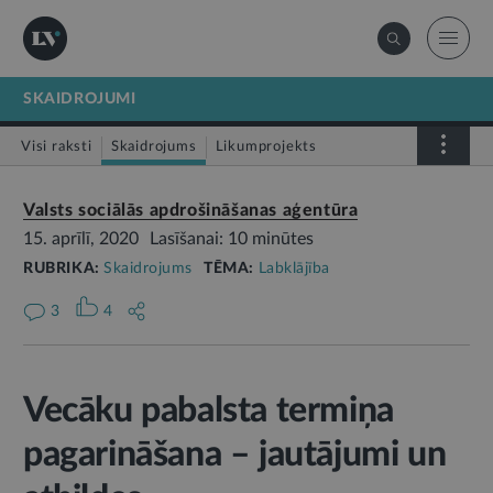
SKAIDROJUMI
Visi raksti
Skaidrojums
Likumprojekts
Stājas spēkā
Infografika
Valsts sociālās apdrošināšanas aģentūra
15. aprīlī, 2020
Lasīšanai: 10 minūtes
RUBRIKA:
Skaidrojums
TĒMA:
Labklājība
3
4
Vecāku pabalsta termiņa
pagarināšana – jautājumi un