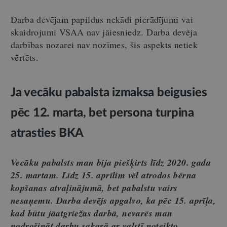
Darba devējam papildus nekādi pierādījumi vai
skaidrojumi VSAA nav jāiesniedz. Darba devēja
darbības nozarei nav nozīmes, šis aspekts netiek
vērtēts.
Ja vecāku pabalsta izmaksa beigusies
pēc 12. marta, bet persona turpina
atrasties BKA
Vecāku pabalsts man bija piešķirts līdz 2020. gada
25. martam. Līdz 15. aprīlim vēl atrodos bērna
kopšanas atvaļinājumā, bet pabalstu vairs
nesaņemu. Darba devējs apgalvo, ka pēc 15. aprīļa,
kad būtu jāatgriežas darbā, nevarēs man
nodrošināt darbu sakarā ar valstī noteikto