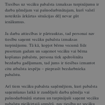
Tiesības uz vecāku pabalsta izmaksas turpinājumu ir
darba ņēmējam vai pašnodarbinātajam, kurš valstī
noteiktās ārkārtas situācijas dēļ nevar gūt
ienākumus.
Ja darba attiecības ir pārtrauktas, tad personai nav
tiesību saņemt vecāku pabalsta izmaksas
turpinājumu. Tā kā, kopjot bērnu vecumā līdz
pusotram gadam un saņemot vecāku vai bērna
kopšanas pabalstu, persona tiek apdrošināta
bezdarba gadījumam, tad jums ir tiesības izmantot
citu atbalsta iespēju – pieprasīt bezdarbnieka
pabalstu.
Arī tiem vecāku pabalsta saņēmējiem, kuri pabalsta
saņemšanas laikā ir zaudējuši darba ņēmēja vai
pašnodarbinātā statusu un turpinājuši saņemt vecāku
pabalstu piešķirtajā apmērā, nav tiesību uz vecāku