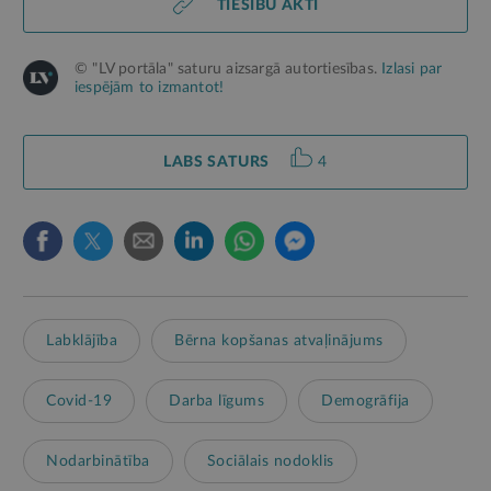
TIESĪBU AKTI
© "LV portāla" saturu aizsargā autortiesības.
Izlasi par
iespējām to izmantot!
LABS SATURS
4
Labklājība
Bērna kopšanas atvaļinājums
Covid-19
Darba līgums
Demogrāfija
Nodarbinātība
Sociālais nodoklis