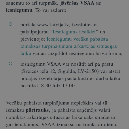
jāvēršas VSAA ar
saņemtu to arī turpmāk,
iesniegumu
. To var izdarīt:
portālā www.latvija.lv, izvēloties e-
pakalpojumu “
Iesniegums iestādei
” un
pievienojot
Iesniegumu vecāku pabalsta
izmaksas turpinājumam ārkārtējās situācijas
laikā
vai arī aizpildot iesniegumu brīvā formā;
iesniegumu VSAA var nosūtīt arī pa pastu
(Šveices iela 12, Sigulda, LV-2150) vai atstāt
nodaļās izvietotajās pasta kastītēs darba laikā
no plkst. 8.30 līdz 17.00.
Vecāku pabalsta turpinājumu nepiešķirs vai tā
pārtrauks
izmaksu
, ja pabalsta saņēmējs valstī
noteiktās ārkārtējās situācijas laikā sāks strādāt un
gūt ienākumus. VSAA izmaksu pārtrauks ar dienu,