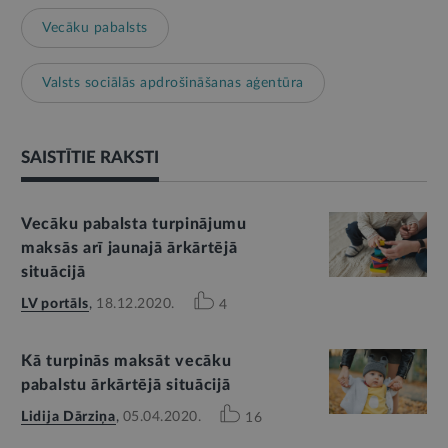
Vecāku pabalsts
Valsts sociālās apdrošināšanas aģentūra
SAISTĪTIE RAKSTI
Vecāku pabalsta turpinājumu
maksās arī jaunajā ārkārtējā
situācijā
LV portāls
,
18.12.2020.
4
Kā turpinās maksāt vecāku
pabalstu ārkārtējā situācijā
Lidija Dārziņa
,
05.04.2020.
16