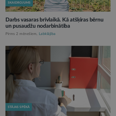
SKAIDROJUMS
Darbs vasaras brīvlaikā. Kā atšķiras bērnu
un pusaudžu nodarbinātība
Pirms 2 mēnešiem,
Labklājība
STĀJAS SPĒKĀ