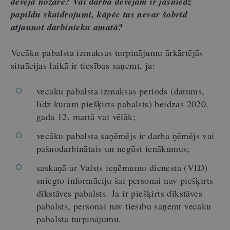
devēja nozare? Vai darba devējam ir jāsniedz
papildu skaidrojumi, kāpēc tas nevar šobrīd
atjaunot darbinieku amatā?
Vecāku pabalsta izmaksas turpinājumu ārkārtējās
situācijas laikā ir tiesības saņemt, ja:
vecāku pabalsta izmaksas periods (datums,
līdz kuram piešķirts pabalsts) beidzas 2020.
gada 12. martā vai vēlāk;
vecāku pabalsta saņēmējs ir darba ņēmējs vai
pašnodarbinātais un negūst ienākumus;
saskaņā ar Valsts ieņēmumu dienesta (VID)
sniegto informāciju šai personai nav piešķirts
dīkstāves pabalsts. Ja ir piešķirts dīkstāves
pabalsts, personai nav tiesību saņemt vecāku
pabalsta turpinājumu.