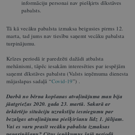
informāciju personai nav piešķirts dīkstāves
pabalsts.
Tā kā vecāku pabalsta izmaksa beigusies pirms 12.
marta, tad jums nav tiesību saņemt vecāku pabalsta
turpinājumu.
Krīzes periodā ir paredzēti dažādi atbalsta
mehānismi, tāpēc iesakām interesēties par iespējām
saņemt dīkstāves pabalstu (Valsts ieņēmuma dienesta
mājaslapas sadaļā “
Covid-19
”) .
Darbā no bērna kopšanas atvaļinājuma man bija
jāatgriežas 2020. gada 23. martā. Sakarā ar
ārkārtējo situāciju uzrakstīju iesniegumu par
bezalgas atvaļinājuma piešķiršanu līdz 1. jūlijam.
Vai es varu prasīt vecāku pabalsta izmaksas
pagarināšanu? Citus ienākumus šajā periodā