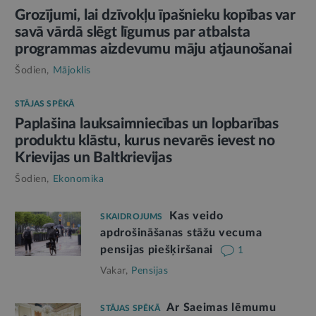
Grozījumi, lai dzīvokļu īpašnieku kopības var
savā vārdā slēgt līgumus par atbalsta
programmas aizdevumu māju atjaunošanai
Šodien,
Mājoklis
STĀJAS SPĒKĀ
Paplašina lauksaimniecības un lopbarības
produktu klāstu, kurus nevarēs ievest no
Krievijas un Baltkrievijas
Šodien,
Ekonomika
Kas veido
SKAIDROJUMS
apdrošināšanas stāžu vecuma
pensijas piešķiršanai
1
Vakar,
Pensijas
Ar Saeimas lēmumu
STĀJAS SPĒKĀ