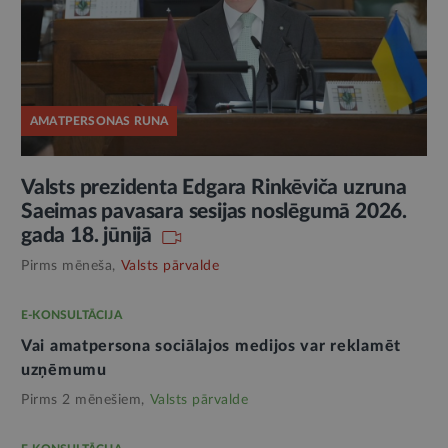
AMATPERSONAS RUNA
Valsts prezidenta Edgara Rinkēviča uzruna
Saeimas pavasara sesijas noslēgumā 2026.
gada 18. jūnijā
Pirms mēneša,
Valsts pārvalde
E-KONSULTĀCIJA
Vai amatpersona sociālajos medijos var reklamēt
uzņēmumu
Pirms 2 mēnešiem,
Valsts pārvalde