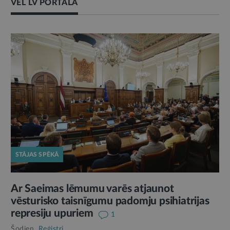
VĒL LV PORTĀLĀ
STĀJAS SPĒKĀ
Ar Saeimas lēmumu varēs atjaunot
vēsturisko taisnīgumu padomju psihiatrijas
represiju upuriem
1
Šodien,
Reģistri