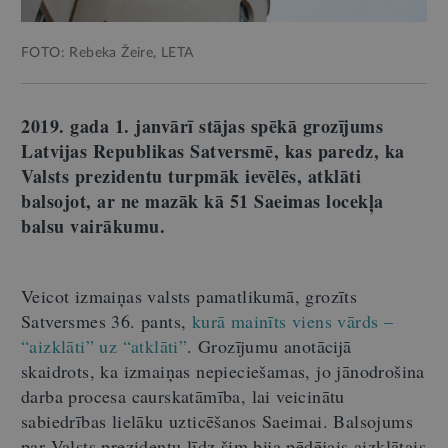
FOTO: Rebeka Žeire, LETA
2019. gada 1. janvārī stājas spēkā grozījums
Latvijas Republikas Satversmē, kas paredz, ka
Valsts prezidentu turpmāk ievēlēs, atklāti
balsojot, ar ne mazāk kā 51 Saeimas locekļa
balsu vairākumu.
Veicot izmaiņas valsts pamatlikumā, grozīts
Satversmes 36. pants,
kurā mainīts viens vārds –
“aizklāti” uz “atklāti”
. Grozījumu anotācijā
skaidrots, ka izmaiņas nepieciešamas, jo jānodrošina
darba procesa caurskatāmība, lai veicinātu
sabiedrības lielāku uzticēšanos Saeimai. Balsojums
par Valsts prezidentu līdz šim bija pēdējais aizklātais