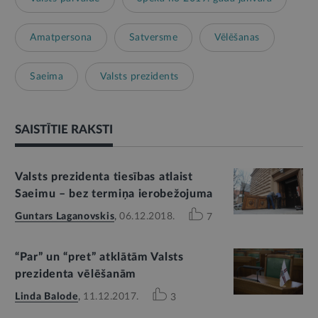
Amatpersona
Satversme
Vēlēšanas
Saeima
Valsts prezidents
SAISTĪTIE RAKSTI
Valsts prezidenta tiesības atlaist
Saeimu – bez termiņa ierobežojuma
Guntars Laganovskis
,
06.12.2018.
7
“Par” un “pret” atklātām Valsts
prezidenta vēlēšanām
Linda Balode
,
11.12.2017.
3