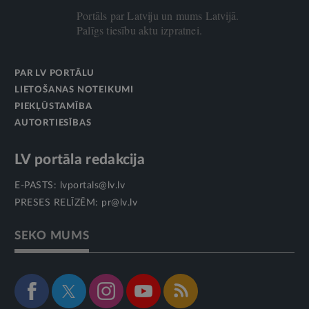
Portāls par Latviju un mums Latvijā.
Palīgs tiesību aktu izpratnei.
PAR LV PORTĀLU
LIETOŠANAS NOTEIKUMI
PIEKĻŪSTAMĪBA
AUTORTIESĪBAS
LV portāla redakcija
E-PASTS:
lvportals@lv.lv
PRESES RELĪZĒM:
pr@lv.lv
SEKO MUMS