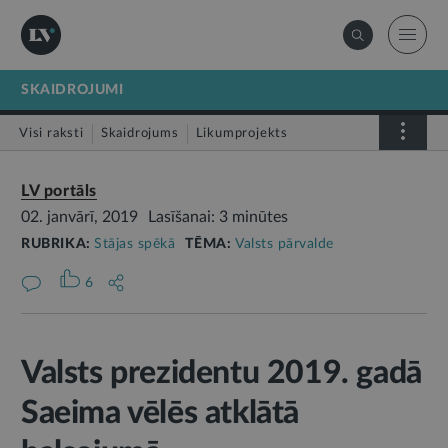
SKAIDROJUMI
Visi raksti
Skaidrojums
Likumprojekts
Stājas spēkā
Infografika
LV portāls
02. janvārī, 2019
Lasīšanai: 3 minūtes
RUBRIKA:
Stājas spēkā
TĒMA:
Valsts pārvalde
6
Valsts prezidentu 2019. gadā
Saeima vēlēs atklātā