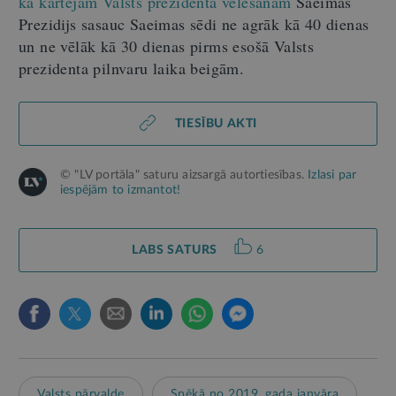
ka kārtējām Valsts prezidenta vēlēšanām
Saeimas
Prezidijs sasauc Saeimas sēdi ne agrāk kā 40 dienas
un ne vēlāk kā 30 dienas pirms esošā Valsts
prezidenta pilnvaru laika beigām.
TIESĪBU AKTI
© "LV portāla" saturu aizsargā autortiesības.
Izlasi par
iespējām to izmantot!
LABS SATURS
6
Valsts pārvalde
Spēkā no 2019. gada janvāra