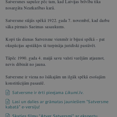
Satversmes sapulce pēc tam, kad Latvijas brīvība tika
nosargāta Neatkarības karā.
Satversme stājās spēkā 1922. gada 7. novembrī, kad darbu
sāka pirmais Saeimas sasaukums.
Kopš tās dienas Satversme vienmēr ir bijusi spēkā – pat
okupācijas apstākļos tā turpināja juridiski pastāvēt.
Tāpēc 1990. gada 4. maijā savu valsti varējām atjaunot,
nevis dibināt no jauna.
Satversme ir viena no īsākajām un ilgāk spēkā esošajām
konstitūcijām pasaulē.
Satversme ir ērti pieejama
Likumi.lv
.
Lasi un dalies ar grāmatas jauniešiem “Satversme
kabatā” e-versiju!
Skaties filmu “Atver Satversmi” ar ekspertu