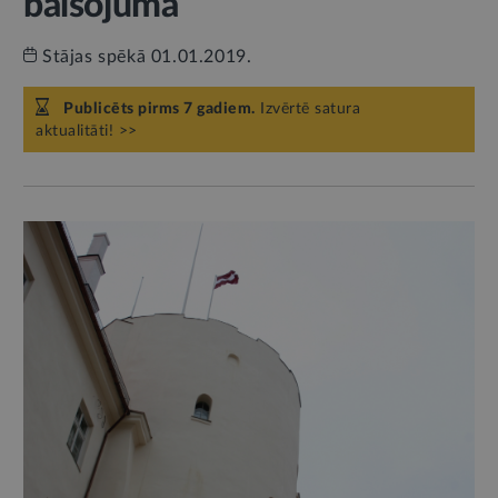
balsojumā
Stājas spēkā 01.01.2019.
Publicēts pirms 7 gadiem.
Izvērtē satura
aktualitāti! >>