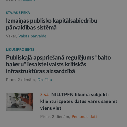
STĀJAS SPĒKĀ
Izmaiņas publisko kapitālsabiedrību
pārvaldības sistēmā
Vakar,
Valsts pārvalde
LIKUMPROJEKTS
Publiskajā apspriešanā regulējums “balto
hakeru” iesaistei valsts kritiskās
infrastruktūras aizsardzībā
Pirms 2 dienām,
Drošība
NILLTPFN likuma subjekti
ZIŅA
klientu izpētes datus varēs saņemt
vienuviet
Pirms 2 dienām,
Personas dati