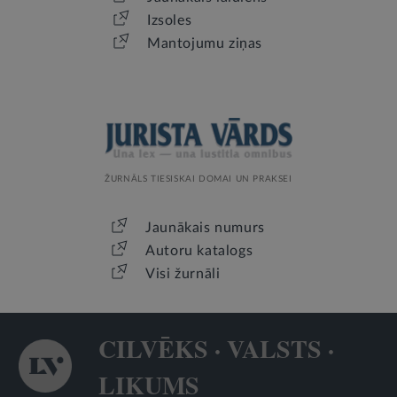
Izsoles
Mantojumu ziņas
ŽURNĀLS TIESISKAI DOMAI UN PRAKSEI
Jaunākais numurs
Autoru katalogs
Visi žurnāli
CILVĒKS · VALSTS ·
LIKUMS