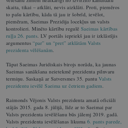
skaita, tikai – atklāti, nevis aizklāti. Proti, piemēros
to pašu kārtību, kāda tā jau ir šobrīd, ievēlot,
piemēram, Saeimas Prezidija locekļus un valsts
kontrolieri. Minēto kārtību regulē
Saeimas kārtības
ruļļa 26. pants
. LV portāls iepriekš jau ir izklāstījis
argumentus
“par” un “pret” atklātām Valsts
prezidenta vēlēšanām
.
Tāpat Saeimas Juridiskais birojs norāda, ka jaunas
Saeimas sanākšana neietekmē prezidenta pilnvaru
termiņu. Saskaņā ar Satversmes 35. pantu
Valsts
prezidentu ievēlē Saeima uz četriem gadiem
.
Raimonds Vējonis Valsts prezidenta amatā oficiāli
stājās 2015. gada 8. jūlijā, līdz ar to Saeimai par
Valsts prezidenta ievēlēšanu būs jālemj 2019. gadā.
Valsts prezidenta ievēlēšanas likuma
6. pants paredz,