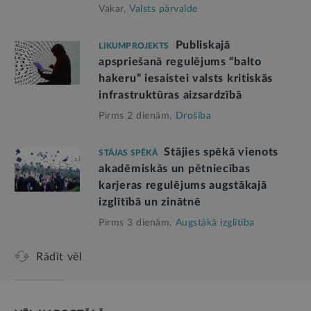
Vakar,
Valsts pārvalde
Publiskajā
LIKUMPROJEKTS
apspriešanā regulējums “balto
hakeru” iesaistei valsts kritiskās
infrastruktūras aizsardzībā
Pirms 2 dienām,
Drošība
Stājies spēkā vienots
STĀJAS SPĒKĀ
akadēmiskās un pētniecības
karjeras regulējums augstākajā
izglītībā un zinātnē
Pirms 3 dienām,
Augstākā izglītība
Rādīt vēl