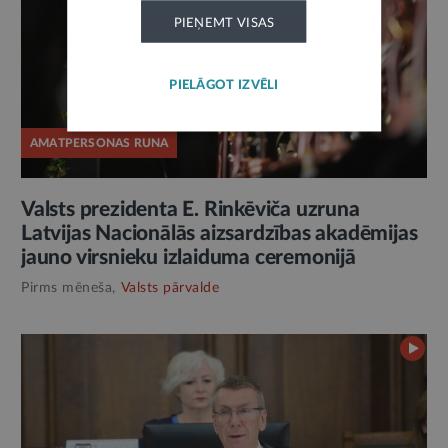
PIEŅEMT VISAS
PIELĀGOT IZVĒLI
AMATPERSONAS RUNA
Valsts prezidenta E. Rinkēviča uzruna
Latvijas Nacionālās aizsardzības akadēmijas
jauno virsnieku izlaiduma ceremonijā
Pirms mēneša,
Valsts pārvalde