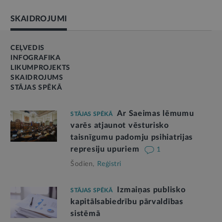
SKAIDROJUMI
CEĻVEDIS
INFOGRAFIKA
LIKUMPROJEKTS
SKAIDROJUMS
STĀJAS SPĒKĀ
Ar Saeimas lēmumu
STĀJAS SPĒKĀ
varēs atjaunot vēsturisko
taisnīgumu padomju psihiatrijas
represiju upuriem
1
Šodien,
Reģistri
Izmaiņas publisko
STĀJAS SPĒKĀ
kapitālsabiedrību pārvaldības
sistēmā