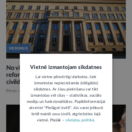
VIEDOKLIS
Vietnē izmantojam sīkdatnes
No viena konkursa līdz civildienesta
reformai: kas patiesībā kaiš Latvijas
Lai vietne pilnvērtīgi darbotos, tiek
civildienestam?
3
izmantotas nepieciešamās (obligātās)
sīkdatnes. Ar Jūsu piekrišanu var tikt
Pirms mēneša,
Valsts pārvalde
izmantotas vēl citas – statistikas, sociālo
mediju un funkcionalitātes. Papildinformācijai
atveriet "Pielāgot izvēli". Jūs varat jebkurā
brīdī mainīt savu izvēli, atgriežoties šajā
vietnē. Plašāk –
sīkdatņu politikā
.