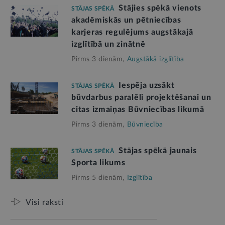
Stājies spēkā vienots
STĀJAS SPĒKĀ
akadēmiskās un pētniecības
karjeras regulējums augstākajā
izglītībā un zinātnē
Pirms 3 dienām,
Augstākā izglītība
Iespēja uzsākt
STĀJAS SPĒKĀ
būvdarbus paralēli projektēšanai un
citas izmaiņas Būvniecības likumā
Pirms 3 dienām,
Būvniecība
Stājas spēkā jaunais
STĀJAS SPĒKĀ
Sporta likums
Pirms 5 dienām,
Izglītība
Visi raksti