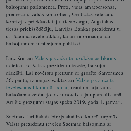
balsojums parlamentā. Proti, visas amatpersonas,
piemēram, valsts kontrolieri, Centrālās vēlēšanu
komisijas priekšsēdētāju, tiesībsargu, Augstākās
tiesas priekšsēdētāju, Latvijas Bankas prezidentu u.
c., Saeima ievēlē atklāti, kā arī informācija par
balsojumiem ir pieejama publiski.
Līdz šim arī
Valsts prezidenta ievēlēšanas likums
noteica, ka Valsts prezidentu ievēlē, balsojot
aizklāti. Lai novērstu pretrunu ar grozīto Satversmes
36. pantu, izmaiņas veiktas arī
Valsts prezidenta
ievēlēšanas likuma 8. pantā
, neminot tajā vairs
balsošanas veidu, jo tas ir noteikts jau pamatlikumā.
Arī šie grozījumi stājas spēkā 2019. gada 1. janvārī.
Saeimas Juridiskais birojs skaidro, ka arī turpmāk
Valsts prezidentu ievēlēs Saeimas balsojumā ar
vēlēšanu zīmēm neatkarīgi no izvirzīto kandidātu