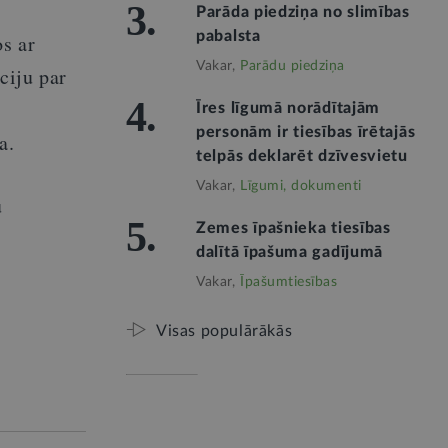
3.
Parāda piedziņa no slimības
pabalsta
os ar
Vakar,
Parādu piedziņa
ciju par
4.
s
Īres līgumā norādītajām
personām ir tiesības īrētajās
a.
telpās deklarēt dzīvesvietu
Vakar,
Līgumi, dokumenti
u
5.
Zemes īpašnieka tiesības
dalītā īpašuma gadījumā
Vakar,
Īpašumtiesības
Visas populārākās