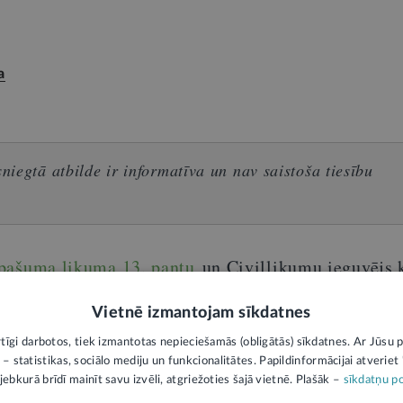
a
iegtā atbilde ir informatīva un nav saistoša tiesību
pašuma likuma 13. pantu
un Civillikumu ieguvējs k
 viņam ir likumisks pienākums segt mājas uzturēš
Vietnē izmantojam sīkdatnes
i sava dzīvokļa platībai. Tas nozīmē, ka arī situāc
rtīgi darbotos, tiek izmantotas nepieciešamās (obligātās) sīkdatnes. Ar Jūsu p
u kā jaunie dzīvokļu īpašnieki neesat parakstījuši
 – statistikas, sociālo mediju un funkcionalitātes. Papildinformācijai atveriet "
psaimniekotājam ir tiesības
jebkurā brīdī mainīt savu izvēli, atgriežoties šajā vietnē. Plašāk –
sīkdatņu po