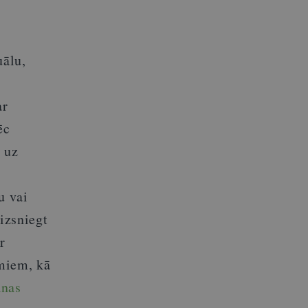
uālu,
ar
ēc
 uz
u vai
izsniegt
r
umiem, kā
anas