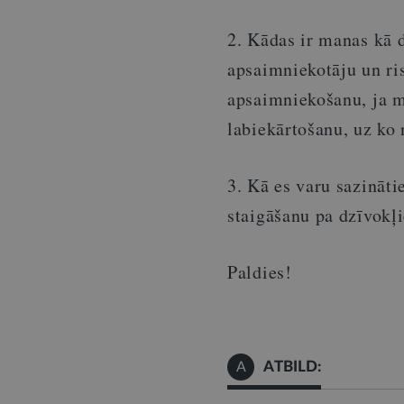
2. Kādas ir manas kā d
apsaimniekotāju un ris
apsaimniekošanu, ja ma
labiekārtošanu, uz ko
3. Kā es varu sazināti
staigāšanu pa dzīvokļ
Paldies!
ATBILD:
A