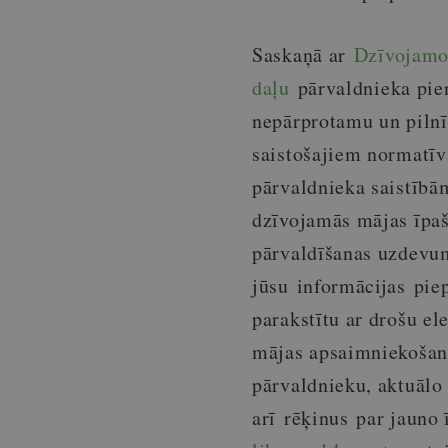
Saskaņā ar
Dzīvojamo 
daļu
pārvaldnieka pie
nepārprotamu un piln
saistošajiem normatīv
pārvaldnieka saistībām
dzīvojamās mājas īpaš
pārvaldīšanas uzdevu
jūsu informācijas piep
parakstītu ar drošu el
mājas apsaimniekošana
pārvaldnieku, aktuālo
arī rēķinus par jauno