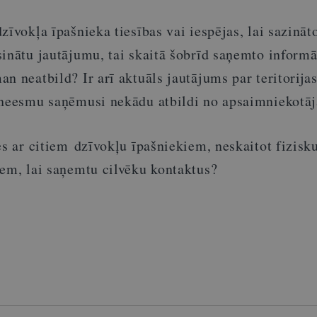
zīvokļa īpašnieka tiesības vai iespējas, lai sazināt
inātu jautājumu, tai skaitā šobrīd saņemto informā
n neatbild? Ir arī aktuāls jautājums par teritorija
 neesmu saņēmusi nekādu atbildi no apsaimniekotāj
es ar citiem dzīvokļu īpašniekiem, neskaitot fizisk
iem, lai saņemtu cilvēku kontaktus?