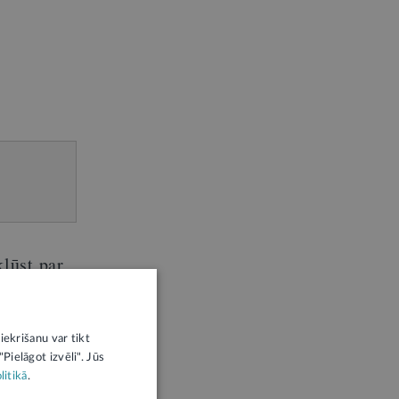
ļūst par
anas
ijā,
iekrišanu var tikt
Pielāgot izvēli". Jūs
litikā
.