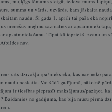
ējams, muļķīgs lēmums steigā;
iedeva mums lapiņu,
umurs, summa un vārds, uzvārds, kam jāskaita nauda
 skaitām naudu.
Šī gada 1. aprīlī tai pašā ēkā nopi
ivus mēnešus mēģinu sazināties ar apsaimniekotāju, 
par apsaimniekošanu. Tāpat kā iepriekš, zvanu un s
 Atbildes nav.
viens cits dzīvokļa īpašnieks ēkā, kas nav neko para
n naudu neskaita. Vai šādā gadījumā, nākotnē pār
ājam ir tiesības pieprasīt maksājumus/paziņot, ka 
ts? Baidāmies no gadījuma, kas bija mūsu pirmā dzī
kiem.