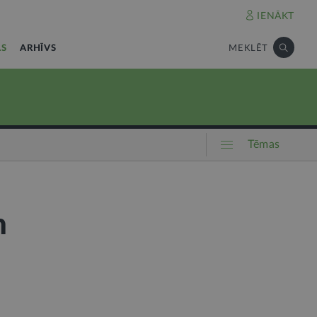
IENĀKT
AS
ARHĪVS
MEKLĒT
Tēmas
n