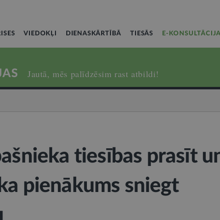
ISES
VIEDOKĻI
DIENASKĀRTĪBĀ
TIESĀS
E-KONSULTĀCIJ
JAS
Jautā, mēs palīdzēsim rast atbildi!
ašnieka tiesības prasīt u
ka pienākums sniegt
u