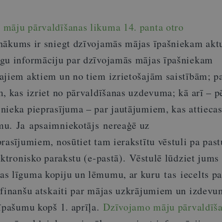
māju pārvaldīšanas likuma 14. panta otro
nākums ir sniegt dzīvojamās mājas īpašniekam akt
īgu informāciju par dzīvojamās mājas īpašniekam
ajiem aktiem un no tiem izrietošajām saistībām; p
, kas izriet no pārvaldīšanas uzdevuma; kā arī – p
nieka pieprasījuma – par jautājumiem, kas attiecas
mu. Ja apsaimniekotājs nereaģē uz
rasījumiem, nosūtiet tam ierakstītu vēstuli pa past
ektronisko parakstu (e-pastā). Vēstulē lūdziet jums 
s līguma kopiju un lēmumu, ar kuru tas iecelts pa
 finanšu atskaiti par mājas uzkrājumiem un izdev
 īpašumu kopš 1. aprīļa.
Dzīvojamo māju pārvaldīš