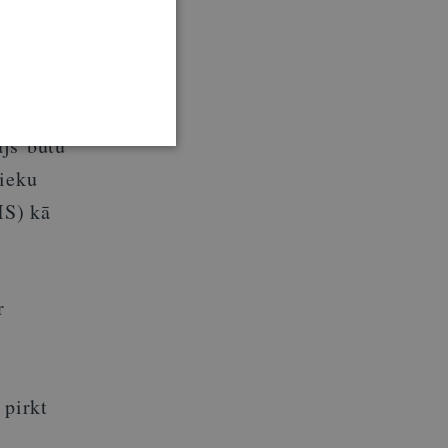
s (krāt
muru,
ājs būtu
nieku
IS) kā
r
a
 pirkt