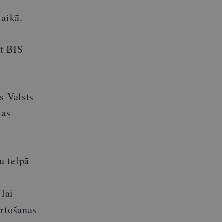
r
laikā.
ēt BIS
s Valsts
jas
u telpā
 lai
ārtošanas