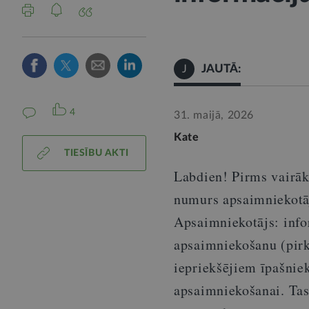
JAUTĀ:
J
4
31. maijā, 2026
Kate
TIESĪBU AKTI
Labdien! Pirms vairāk
numurs apsaimniekotāj
Apsaimniekotājs:
info
apsaimniekošanu (pirk
iepriekšējiem īpašnie
apsaimniekošanai. Tas 