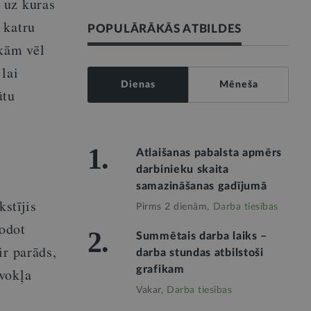
 uz kuras
 katru
POPULĀRĀKĀS ATBILDES
rkām vēl
lai
Dienas
Mēneša
ūtu
1.
Atlaišanas pabalsta apmērs
darbinieku skaita
samazināšanas gadījumā
kstījis
Pirms 2 dienām,
Darba tiesības
dodot
2.
Summētais darba laiks –
ir parāds,
darba stundas atbilstoši
grafikam
vokļa
Vakar,
Darba tiesības