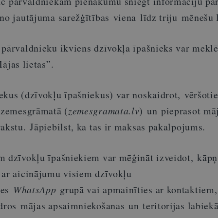
c pārvaldniekam pienākumu sniegt informāciju pa
 no jautājuma sarežģītības
viena līdz triju mēnešu 
 pārvaldnieku ikviens dzīvokļa īpašnieks var mekl
ājas lietas”.
kus (dzīvokļu īpašniekus) var noskaidrot, vēršotie
ā zemesgrāmatā (
zemesgramata.lv
) un pieprasot mā
rakstu. Jāpiebilst, ka tas ir maksas pakalpojums.
m dzīvokļu īpašniekiem var mēģināt izveidot, kāpņ
 ar aicinājumu visiem dzīvokļu
ies
WhatsApp
grupā vai apmainīties ar kontaktiem,
idros mājas apsaimniekošanas un teritorijas labiek