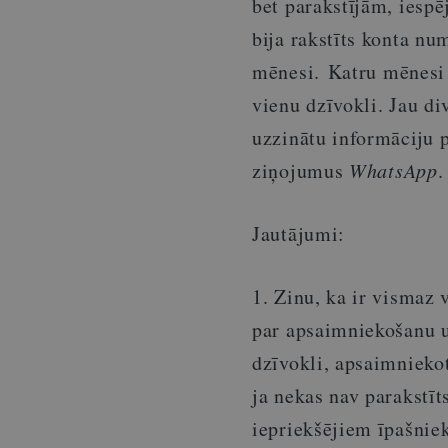
bet parakstījām, iesp
bija rakstīts konta n
mēnesi.
Katru mēnesi
vienu dzīvokli. Jau d
uzzinātu informāciju 
ziņojumus
WhatsApp
.
Jautājumi:
1. Zinu, ka ir vismaz 
par apsaimniekošanu u
dzīvokli, apsaimniekot
ja nekas nav parakstī
iepriekšējiem īpašnie