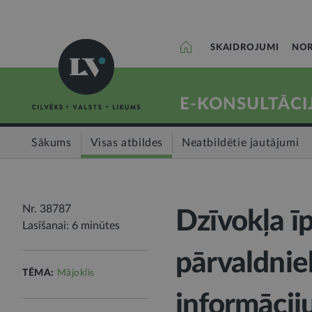
SKAIDROJUMI
NOR
E-KONSULTĀCI
Sākums
Visas atbildes
Neatbildētie jautājumi
Nr. 38787
Dzīvokļa īp
Lasīšanai: 6 minūtes
pārvaldnie
TĒMA:
Mājoklis
informācij