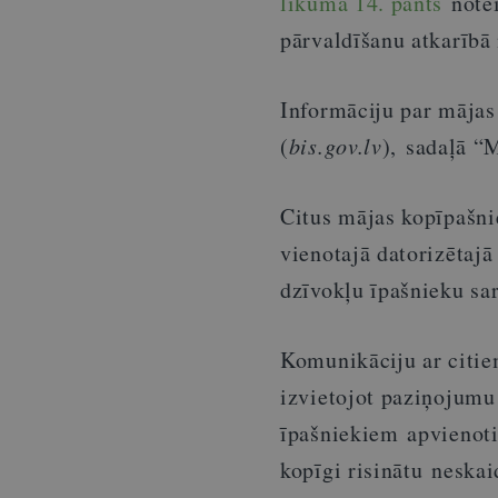
likuma 14. pants
notei
pārvaldīšanu atkarībā
Informāciju par mājas
(
bis.gov.lv
), sadaļā “M
Citus mājas kopīpašnie
vienotajā datorizētaj
dzīvokļu īpašnieku sa
Komunikāciju ar citie
izvietojot paziņojumu
īpašniekiem apvienot
kopīgi risinātu neska