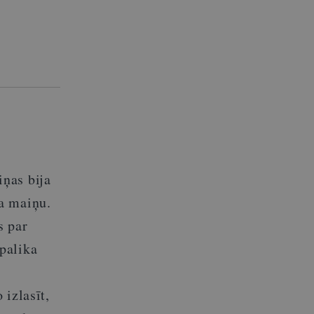
ņas bija
a maiņu.
s par
palika
 izlasīt,