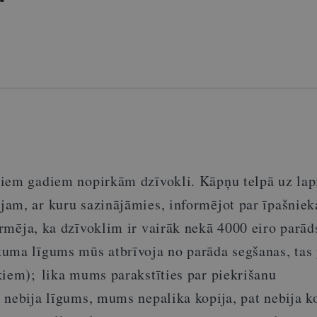
iem gadiem nopirkām dzīvokli. Kāpņu telpā uz lapi
am, ar kuru sazinājāmies, informējot par īpašniek
rmēja, ka dzīvoklim ir vairāk nekā 4000 eiro parād
uma līgums mūs atbrīvoja no parāda segšanas, tas 
kiem);
lika mums parakstīties par piekrišanu
nebija līgums, mums nepalika kopija, pat nebija ko