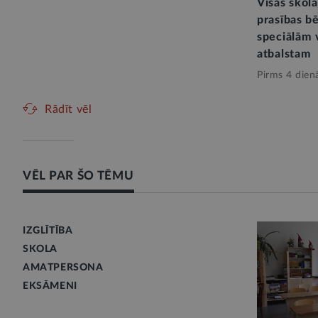
Visās skol
prasības b
speciālām 
atbalstam
Pirms 4 dien
Rādīt vēl
VĒL PAR ŠO TĒMU
IZGLĪTĪBA
SKOLA
AMATPERSONA
EKSĀMENI