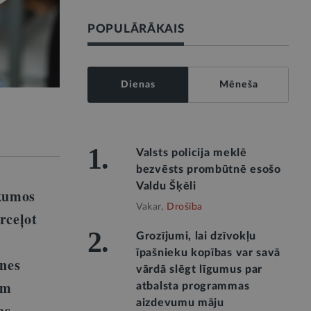
POPULĀRĀKAIS
Dienas
Mēneša
1.
Valsts policija meklē
bezvēsts prombūtnē esošo
Valdu Šķēli
ikumos
Vakar,
Drošība
rceļot
2.
Grozījumi, lai dzīvokļu
īpašnieku kopības var savā
tnes
vārdā slēgt līgumus par
em
atbalsta programmas
aizdevumu māju
as