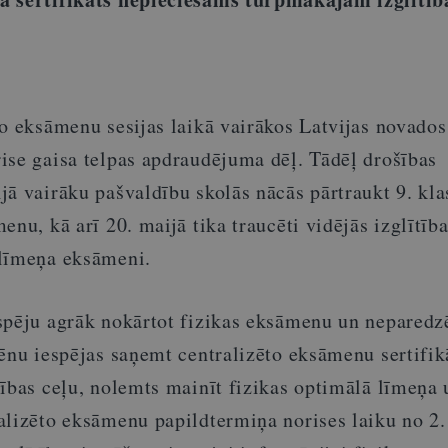
o eksāmenu sesijas laikā vairākos Latvijas novados
ise gaisa telpas apdraudējuma dēļ. Tādēļ drošības
jā vairāku pašvaldību skolās nācās pārtraukt 9. kla
enu, kā arī 20. maijā tika traucēti vidējās izglītība
 līmeņa eksāmeni.
spēju agrāk nokārtot fizikas eksāmenu un neparedz
lēnu iespējas saņemt centralizēto eksāmenu sertifik
tības ceļu, nolemts mainīt fizikas optimālā līmeņa 
lizēto eksāmenu papildtermiņa norises laiku no 2. 