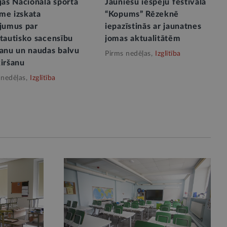
jas Nacionālā sporta
Jauniešu iespēju festivālā
me izskata
“Kopums” Rēzeknē
ājumus par
iepazīstinās ar jaunatnes
ptautisko sacensību
jomas aktualitātēm
šanu un naudas balvu
Pirms nedēļas,
Izglītība
ķiršanu
 nedēļas,
Izglītība