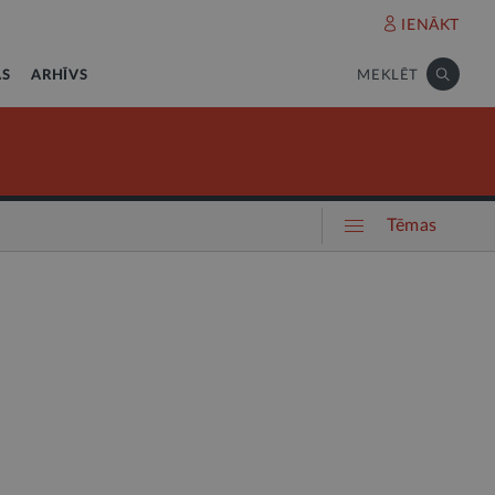
IENĀKT
AS
ARHĪVS
MEKLĒT
Tēmas