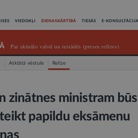
ISES
VIEDOKĻI
DIENASKĀRTĪBĀ
TIESĀS
E-KONSULTĀCIJ
Ā
Par aktuālo valstī un iestādēs (preses relīzes)
a
Atklātā vēstule
Relīze
un zinātnes ministram būs
oteikt papildu eksāmenu
enas