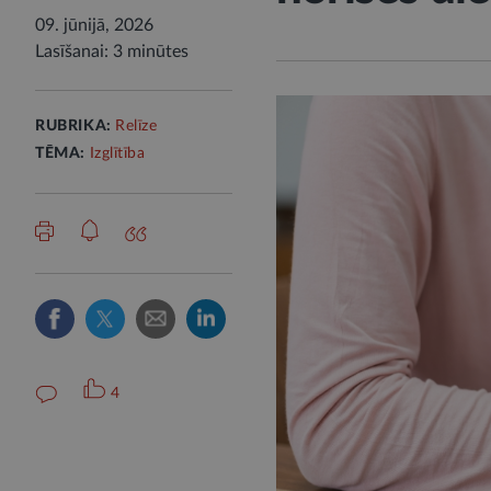
09. jūnijā, 2026
Lasīšanai: 3 minūtes
RUBRIKA:
Relīze
TĒMA:
Izglītība
4