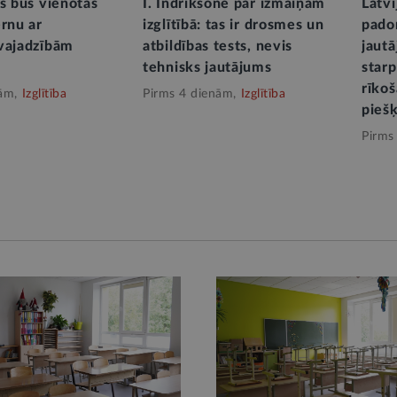
ās būs vienotas
I. Indriksone par izmaiņām
Latvi
ērnu ar
izglītībā: tas ir drosmes un
pado
vajadzībām
atbildības tests, nevis
jaut
tehnisks jautājums
star
rīko
ām,
Izglītība
Pirms 4 dienām,
Izglītība
pieš
Pirms