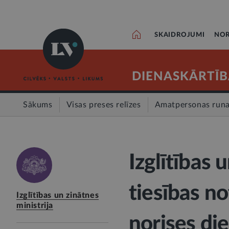
SKAIDROJUMI
NOR
DIENASKĀRTĪB
Sākums
Visas preses relīzes
Amatpersonas run
Izglītības 
tiesības n
Izglītības un zinātnes
ministrija
norises di