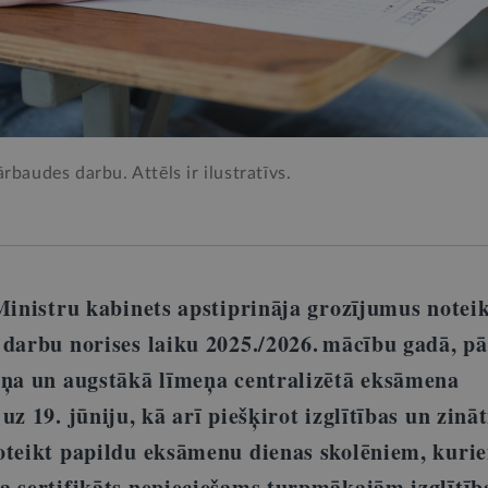
rbaudes darbu. Attēls ir ilustratīvs.
 Ministru kabinets apstiprināja grozījumus note
 darbu norises laiku 2025./2026. mācību gadā, pā
eņa un augstākā līmeņa centralizētā eksāmena
uz 19. jūniju, kā arī piešķirot izglītības un zinā
oteikt papildu eksāmenu dienas skolēniem, kuri
a sertifikāts nepieciešams turpmākajām izglītīb