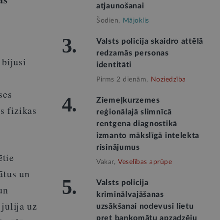
atjaunošanai
Šodien,
Mājoklis
3.
Valsts policija skaidro attēlā
redzamās personas
 bijusi
identitāti
Pirms 2 dienām,
Noziedzība
ses
4.
Ziemeļkurzemes
s fizikas
reģionālajā slimnīcā
rentgena diagnostikā
izmanto mākslīgā intelekta
risinājumus
ētie
Vakar,
Veselības aprūpe
ātus un
5.
Valsts policija
un
kriminālvajāšanas
jūlija uz
uzsākšanai nodevusi lietu
pret bankomātu apzadzēju