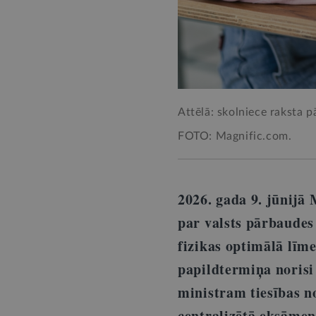
Attēlā: skolniece raksta pā
FOTO: Magnific.com.
2026. gada 9. jūnijā
par valsts pārbaudes
fizikas optimālā līm
papildtermiņa norisi 
ministram tiesības n
centralizētā eksāmen