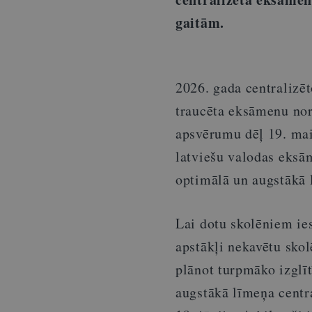
gaitām.
2026. gada centralizēt
traucēta eksāmenu nor
apsvērumu dēļ 19. mai
latviešu valodas eksām
optimālā un augstākā
Lai dotu skolēniem ie
apstākļi nekavētu sko
plānot turpmāko izglī
augstākā līmeņa centra