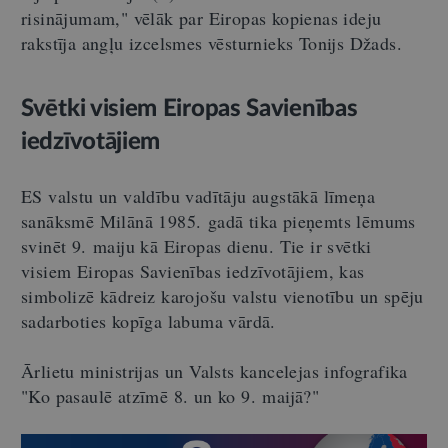
risinājumam," vēlāk par Eiropas kopienas ideju
rakstīja angļu izcelsmes vēsturnieks Tonijs Džads.
Svētki visiem Eiropas Savienības
iedzīvotājiem
ES valstu un valdību vadītāju augstākā līmeņa
sanāksmē Milānā 1985. gadā tika pieņemts lēmums
svinēt 9. maiju kā Eiropas dienu. Tie ir svētki
visiem Eiropas Savienības iedzīvotājiem, kas
simbolizē kādreiz karojošu valstu vienotību un spēju
sadarboties kopīga labuma vārdā.
Ārlietu ministrijas un Valsts kancelejas infografika
"Ko pasaulē atzīmē 8. un ko 9. maijā?"