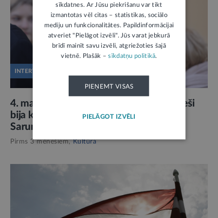
sīkdatnes. Ar Jūsu piekrišanu var tikt
izmantotas vēl citas – statistikas, sociālo
mediju un funkcionalitātes. Papildinformācijai
atveriet "Pielāgot izvēli". Jūs varat jebkurā
brīdī mainīt savu izvēli, atgriežoties šajā
vietnē. Plašāk –
sīkdatņu politikā
.
INTERVIJA
PIEŅEMT VISAS
4. maijs kā pēdējais brīdis: cik tuvu latvieši
bija kļūšanai par minoritāti savā valstī?
PIELĀGOT IZVĒLI
Saruna ar vēsturnieku Gati Krūmiņu
Pirms 3 mēnešiem,
Kultūra