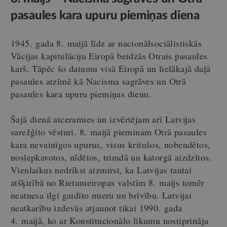
pasaules kara upuru piemiņas diena
1945. gada 8. maijā līdz ar nacionālsociālistiskās
Vācijas kapitulāciju Eiropā beidzās Otrais pasaules
karš. Tāpēc šo datumu visā Eiropā un lielākajā daļā
pasaules atzīmē kā Nacisma sagrāves un Otrā
pasaules kara upuru piemiņas dienu.
Šajā dienā atceramies un izvērtējam arī Latvijas
sarežģīto vēsturi. 8. maijā pieminam Otrā pasaules
kara nevainīgos upurus, visus kritušos, nobendētos,
noslepkavotos, nīdētos, trimdā un katorgā aizdzītos.
Vienlaikus nedrīkst aizmirst, ka Latvijas tautai
atšķirībā no Rietumeiropas valstīm 8. maijs tomēr
neatnesa ilgi gaidīto mieru un brīvību. Latvijai
neatkarību izdevās atjaunot tikai 1990. gada
4. maijā, ko ar Konstitucionālo likumu nostiprināja