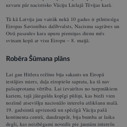
uzvaru pār nacistisko Vāciju Lielajā Tēvijas karā.
Tā kā Latvija jau vairāk nekā 10 gadus ir pilntiesīga
Eiropas Savienības dalībvalsts, Nacisma sagrāves un
Otrā pasaules kara upuru piemiņas dienu mēs
svinam kopā ar visu Eiropu – 8. maijā.
Robēra Šūmana plāns
Lai gan Hitlera režīms bija sakauts un Eiropā
iestājies miers, daļa eiropiešu saprata, ka tā nav
pašsaprotama vērtība. Lai izvairītos no turpmākiem
kariem, tajā jāiegulda kopīgi pūliņi, kas bieži vien
nozīmē atsevišķu nacionālo interešu atlikšanu malā.
19. gadsimtā apvienotā un spēcīgā Vācija pašā
kontinenta centrā, daudzuprāt, bija bumba ar laika
degli, kas neizbēgami novedīs pie jaunām interešu