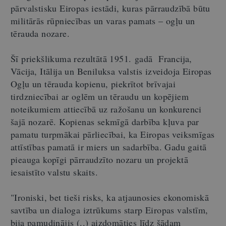
pārvalstisku Eiropas iestādi, kuras pārraudzībā būtu
militārās rūpniecības un varas pamats – ogļu un
tērauda nozare.
Šī priekšlikuma rezultātā 1951. gadā Francija,
Vācija, Itālija un Beniluksa valstis izveidoja Eiropas
Ogļu un tērauda kopienu, piekrītot brīvajai
tirdzniecībai ar oglēm un tēraudu un kopējiem
noteikumiem attiecībā uz ražošanu un konkurenci
šajā nozarē. Kopienas sekmīgā darbība kļuva par
pamatu turpmākai pārliecībai, ka Eiropas veiksmīgas
attīstības pamatā ir miers un sadarbība. Gadu gaitā
pieauga kopīgi pārraudzīto nozaru un projektā
iesaistīto valstu skaits.
"Ironiski, bet tieši risks, ka atjaunosies ekonomiskā
savtība un dialoga iztrūkums starp Eiropas valstīm,
bija pamudinājis (..) aizdomāties līdz šādam