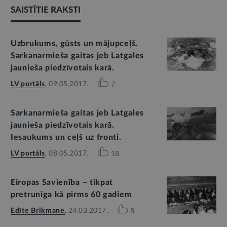
SAISTĪTIE RAKSTI
Uzbrukums, gūsts un mājupceļš.
Sarkanarmieša gaitas jeb Latgales
jaunieša piedzīvotais karā.
LV portāls
,
09.05.2017.
7
Sarkanarmieša gaitas jeb Latgales
jaunieša piedzīvotais karā.
Iesaukums un ceļš uz fronti.
LV portāls
,
08.05.2017.
18
Eiropas Savienība – tikpat
pretrunīga kā pirms 60 gadiem
Edīte Brikmane
,
24.03.2017.
8