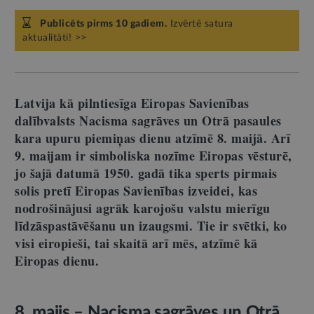
Publicēts pirms 10 gadiem.
Izvērtē satura
aktualitāti! >>
Latvija kā pilntiesīga Eiropas Savienības
dalībvalsts Nacisma sagrāves un Otrā pasaules
kara upuru piemiņas dienu atzīmē 8. maijā. Arī
9. maijam ir simboliska nozīme Eiropas vēsturē,
jo šajā datumā 1950. gadā tika sperts pirmais
solis pretī Eiropas Savienības izveidei, kas
nodrošinājusi agrāk karojošu valstu mierīgu
līdzāspastāvēšanu un izaugsmi. Tie ir svētki, ko
visi eiropieši, tai skaitā arī mēs, atzīmē kā
Eiropas dienu.
8. maijs – Nacisma sagrāves un Otrā