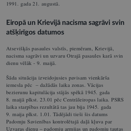
1991. gada 21. augustā.
Eiropā un Krievijā nacisma sagrāvi svin
atšķirīgos datumos
Atsevišķās pasaules valstīs, piemēram, Krievijā,
nacisma sagrāvi un uzvaru Otrajā pasaules karā svin
dienu vēlāk - 9. maijā.
Šāda situācija izveidojusies pavisam vienkārša
iemesla pēc – dažādās laika zonas. Vācijas
bezierunu kapitulācija stājās spēkā 1945. gada
8. maijā plkst. 23.01 pēc Centrāleiropas laika. PSRS
laika starpības rezultātā tas jau bija 1945. gada
9. maija plkst. 1.01. Tādējādi tieši šis datums
Padomju Savienības kontrolētajā daļā kļuva par
Uzvaras dienu – padomju armijas un padomju tautas