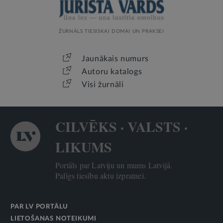
ŽURNĀLS TIESISKAI DOMAI UN PRAKSEI
Jaunākais numurs
Autoru katalogs
Visi žurnāli
CILVĒKS · VALSTS ·
LIKUMS
Portāls par Latviju un mums Latvijā.
Palīgs tiesību aktu izpratnei.
PAR LV PORTĀLU
LIETOŠANAS NOTEIKUMI