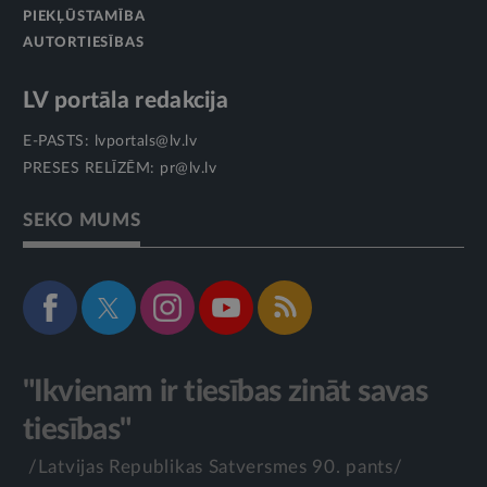
PIEKĻŪSTAMĪBA
AUTORTIESĪBAS
LV portāla redakcija
E-PASTS:
lvportals@lv.lv
PRESES RELĪZĒM:
pr@lv.lv
SEKO MUMS
"Ikvienam ir tiesības zināt savas
tiesības"
/Latvijas Republikas Satversmes 90. pants/