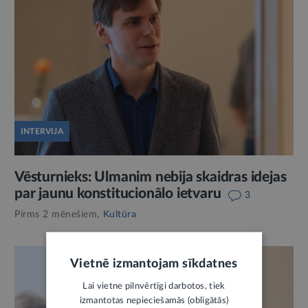
INTERVIJA
Vēsturnieks: Ulmanim nebija skaidras idejas
par jaunu konstitucionālo ietvaru
3
Pirms 2 mēnešiem,
Kultūra
Vietnē izmantojam sīkdatnes
Lai vietne pilnvērtīgi darbotos, tiek
izmantotas nepieciešamās (obligātās)