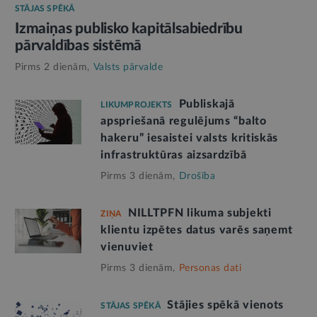
STĀJAS SPĒKĀ
Izmaiņas publisko kapitālsabiedrību
pārvaldības sistēmā
Pirms 2 dienām,
Valsts pārvalde
Publiskajā
LIKUMPROJEKTS
apspriešanā regulējums “balto
hakeru” iesaistei valsts kritiskās
infrastruktūras aizsardzībā
Pirms 3 dienām,
Drošība
NILLTPFN likuma subjekti
ZIŅA
klientu izpētes datus varēs saņemt
vienuviet
Pirms 3 dienām,
Personas dati
Stājies spēkā vienots
STĀJAS SPĒKĀ