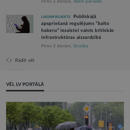
Pirms 2 dienām,
Valsts pārvalde
Publiskajā
LIKUMPROJEKTS
apspriešanā regulējums “balto
hakeru” iesaistei valsts kritiskās
infrastruktūras aizsardzībā
Pirms 3 dienām,
Drošība
Rādīt vēl
VĒL LV PORTĀLĀ