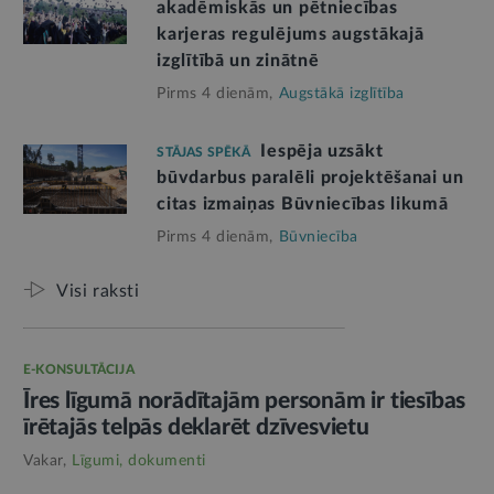
akadēmiskās un pētniecības
karjeras regulējums augstākajā
izglītībā un zinātnē
Pirms 4 dienām,
Augstākā izglītība
Iespēja uzsākt
STĀJAS SPĒKĀ
būvdarbus paralēli projektēšanai un
citas izmaiņas Būvniecības likumā
Pirms 4 dienām,
Būvniecība
Visi raksti
E-KONSULTĀCIJA
Īres līgumā norādītajām personām ir tiesības
īrētajās telpās deklarēt dzīvesvietu
Vakar,
Līgumi, dokumenti