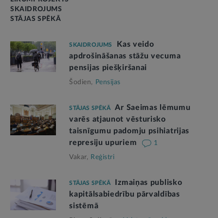
SKAIDROJUMS
STĀJAS SPĒKĀ
Kas veido
SKAIDROJUMS
apdrošināšanas stāžu vecuma
pensijas piešķiršanai
Šodien,
Pensijas
Ar Saeimas lēmumu
STĀJAS SPĒKĀ
varēs atjaunot vēsturisko
taisnīgumu padomju psihiatrijas
represiju upuriem
1
Vakar,
Reģistri
Izmaiņas publisko
STĀJAS SPĒKĀ
kapitālsabiedrību pārvaldības
sistēmā