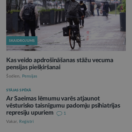
SKAIDROJUMS
Kas veido apdrošināšanas stāžu vecuma
pensijas piešķiršanai
Šodien,
Pensijas
STĀJAS SPĒKĀ
Ar Saeimas lēmumu varēs atjaunot
vēsturisko taisnīgumu padomju psihiatrijas
represiju upuriem
1
Vakar,
Reģistri