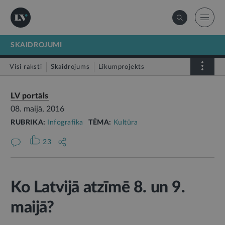
SKAIDROJUMI
Visi raksti
Skaidrojums
Likumprojekts
Stājas spēkā
Infografika
LV portāls
08. maijā, 2016
RUBRIKA:
Infografika
TĒMA:
Kultūra
23
Ko Latvijā atzīmē 8. un 9.
maijā?