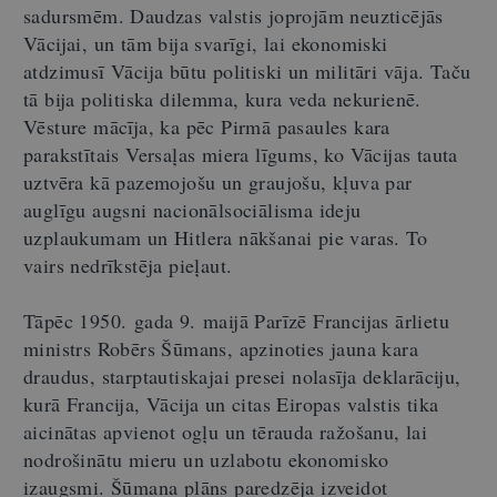
sadursmēm. Daudzas valstis joprojām neuzticējās
Vācijai, un tām bija svarīgi, lai ekonomiski
atdzimusī Vācija būtu politiski un militāri vāja. Taču
tā bija politiska dilemma, kura veda nekurienē.
Vēsture mācīja, ka pēc Pirmā pasaules kara
parakstītais Versaļas miera līgums, ko Vācijas tauta
uztvēra kā pazemojošu un graujošu, kļuva par
auglīgu augsni nacionālsociālisma ideju
uzplaukumam un Hitlera nākšanai pie varas. To
vairs nedrīkstēja pieļaut.
Tāpēc 1950. gada 9. maijā Parīzē Francijas ārlietu
ministrs Robērs Šūmans, apzinoties jauna kara
draudus, starptautiskajai presei nolasīja deklarāciju,
kurā Francija, Vācija un citas Eiropas valstis tika
aicinātas apvienot ogļu un tērauda ražošanu, lai
nodrošinātu mieru un uzlabotu ekonomisko
izaugsmi. Šūmana plāns paredzēja izveidot