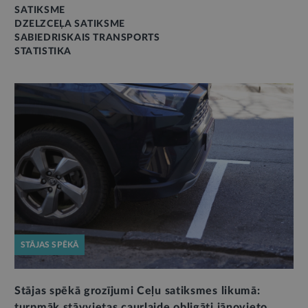
SATIKSME
DZELZCEĻA SATIKSME
SABIEDRISKAIS TRANSPORTS
STATISTIKA
STĀJAS SPĒKĀ
Stājas spēkā grozījumi Ceļu satiksmes likumā:
turpmāk stāvvietas caurlaide obligāti jānovieto