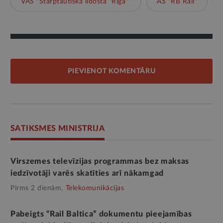
VAS "Starptautiskā lidosta "Rīga""
AS "RB Rail"
PIEVIENOT KOMENTĀRU
SATIKSMES MINISTRIJA
Virszemes televīzijas programmas bez maksas
iedzīvotāji varēs skatīties arī nākamgad
Pirms 2 dienām,
Telekomunikācijas
Pabeigts “Rail Baltica” dokumentu pieejamības