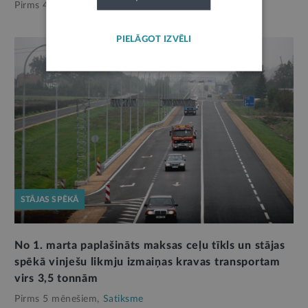
Pirms 4 mēnešiem,
Satiksme
PIELĀGOT IZVĒLI
STĀJAS SPĒKĀ
No 1. marta paplašināts maksas ceļu tīkls un stājas
spēkā vinješu likmju izmaiņas kravas transportam
virs 3,5 tonnām
Pirms 5 mēnešiem,
Satiksme