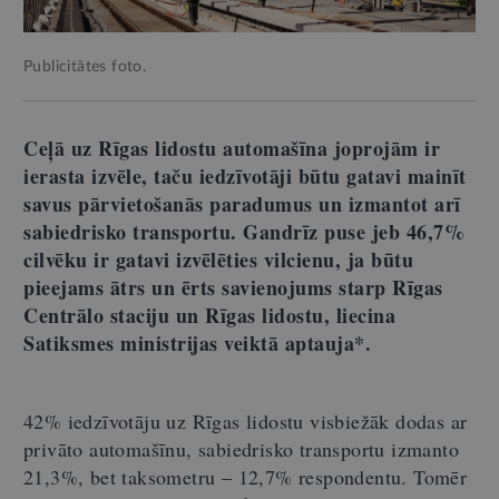
Publicitātes foto.
Ceļā uz Rīgas lidostu automašīna joprojām ir
ierasta izvēle, taču iedzīvotāji būtu gatavi mainīt
savus pārvietošanās paradumus un izmantot arī
sabiedrisko transportu. Gandrīz puse jeb 46,7%
cilvēku ir gatavi izvēlēties vilcienu, ja būtu
pieejams ātrs un ērts savienojums starp Rīgas
Centrālo staciju un Rīgas lidostu, liecina
Satiksmes ministrijas veiktā aptauja*.
42% iedzīvotāju uz Rīgas lidostu visbiežāk dodas ar
privāto automašīnu, sabiedrisko transportu izmanto
21,3%, bet taksometru – 12,7% respondentu. Tomēr