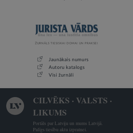
ŽURNĀLS TIESISKAI DOMAI UN PRAKSEI
Jaunākais numurs
Autoru katalogs
Visi žurnāli
CILVĒKS · VALSTS ·
LIKUMS
Portāls par Latviju un mums Latvijā.
Palīgs tiesību aktu izpratnei.