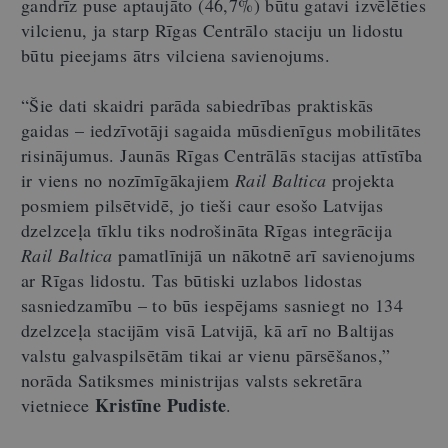
gandrīz puse aptaujāto (46,7%) būtu gatavi izvēlēties
vilcienu, ja starp Rīgas Centrālo staciju un lidostu
būtu pieejams ātrs vilciena savienojums.
“Šie dati skaidri parāda sabiedrības praktiskās
gaidas – iedzīvotāji sagaida mūsdienīgus mobilitātes
risinājumus. Jaunās Rīgas Centrālās stacijas attīstība
ir viens no nozīmīgākajiem
Rail Baltica
projekta
posmiem pilsētvidē, jo tieši caur esošo Latvijas
dzelzceļa tīklu tiks nodrošināta Rīgas integrācija
Rail Baltica
pamatlīnijā un nākotnē arī savienojums
ar Rīgas lidostu. Tas būtiski uzlabos lidostas
sasniedzamību – to būs iespējams sasniegt no 134
dzelzceļa stacijām visā Latvijā, kā arī no Baltijas
valstu galvaspilsētām tikai ar vienu pārsēšanos,”
norāda Satiksmes ministrijas valsts sekretāra
Kristīne Pudiste
vietniece
.