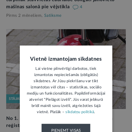
mašīnas salonā pie vējstikla
4
Pirms 2 mēnešiem,
Satiksme
Vietnē izmantojam sīkdatnes
Lai vietne pilnvērtīgi darbotos, tiek
izmantotas nepieciešamās (obligātās)
sīkdatnes. Ar Jūsu piekrišanu var tikt
izmantotas vēl citas – statistikas, sociālo
mediju un funkcionalitātes. Papildinformācijai
STĀJAS SPĒKĀ
atveriet "Pielāgot izvēli". Jūs varat jebkurā
brīdī mainīt savu izvēli, atgriežoties šajā
vietnē. Plašāk –
sīkdatņu politikā
.
No 1. maija pašgājējiem velosipēdiem obligāta
reģistrācija un OCTA
PIEŅEMT VISAS