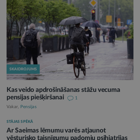
SKAIDROJUMS
Kas veido apdrošināšanas stāžu vecuma
pensijas piešķiršanai
1
Vakar,
Pensijas
STĀJAS SPĒKĀ
Ar Saeimas lēmumu varēs atjaunot
vēsturisko taisnīgumu padomju psihiatrijas