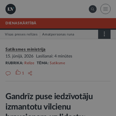
DIENASKĀRTĪBĀ
Visas preses relīzes
Amatpersonas runa
Atklātā vēstule
Relīze
Satiksmes ministrija
15. jūnijā, 2026
Lasīšanai: 4 minūtes
RUBRIKA:
Relīze
TĒMA:
Satiksme
1
Gandrīz puse iedzīvotāju
izmantotu vilcienu