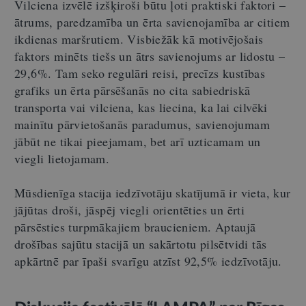
Vilciena izvēlē izšķiroši būtu ļoti praktiski faktori –
ātrums, paredzamība un ērta savienojamība ar citiem
ikdienas maršrutiem. Visbiežāk kā motivējošais
faktors minēts tiešs un ātrs savienojums ar lidostu –
29,6%. Tam seko regulāri reisi, precīzs kustības
grafiks un ērta pārsēšanās no cita sabiedriskā
transporta vai vilciena, kas liecina, ka lai cilvēki
mainītu pārvietošanās paradumus, savienojumam
jābūt ne tikai pieejamam, bet arī uzticamam un
viegli lietojamam.
Mūsdienīga stacija iedzīvotāju skatījumā ir vieta, kur
jājūtas droši, jāspēj viegli orientēties un ērti
pārsēsties turpmākajiem braucieniem. Aptaujā
drošības sajūtu stacijā un sakārtotu pilsētvidi tās
apkārtnē par īpaši svarīgu atzīst 92,5% iedzīvotāju.