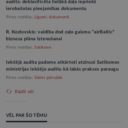
audits: deklasificēta lielākā daļa iepriekš
ierobežotas pieejamības dokumentu
Pirms nedēļas,
Līgumi, dokumenti
R. Kozlovskis: valdība dod zaļo gaismu “airBaltic”
biznesa plāna īstenošanai
Pirms nedēļas,
Satiksme
Iekšējā audita padome atkārtoti atzinusi Satiksmes
ministrijas iekšējo auditu kā labās prakses paraugu
Pirms nedēļas,
Valsts pārvalde
Rādīt vēl
VĒL PAR ŠO TĒMU