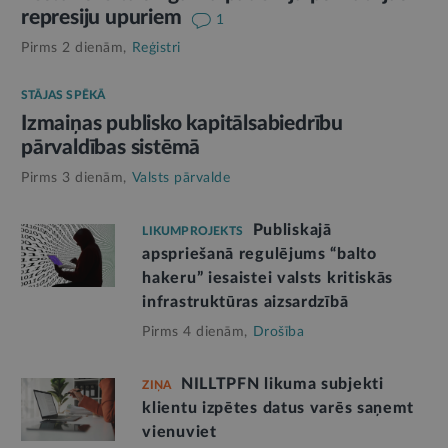
represiju upuriem
1
Pirms 2 dienām,
Reģistri
STĀJAS SPĒKĀ
Izmaiņas publisko kapitālsabiedrību
pārvaldības sistēmā
Pirms 3 dienām,
Valsts pārvalde
Publiskajā
LIKUMPROJEKTS
apspriešanā regulējums “balto
hakeru” iesaistei valsts kritiskās
infrastruktūras aizsardzībā
Pirms 4 dienām,
Drošība
NILLTPFN likuma subjekti
ZIŅA
klientu izpētes datus varēs saņemt
vienuviet