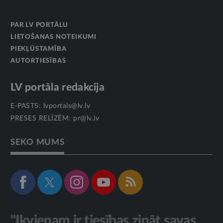
PAR LV PORTĀLU
LIETOŠANAS NOTEIKUMI
PIEKĻŪSTAMĪBA
AUTORTIESĪBAS
LV portāla redakcija
E-PASTS:
lvportals@lv.lv
PRESES RELĪZĒM:
pr@lv.lv
SEKO MUMS
"Ikvienam ir tiesības zināt savas