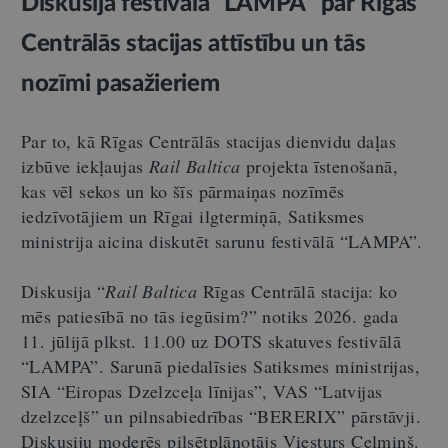
Diskusija festivālā “LAMPA” par Rīgas
Centrālās stacijas attīstību un tās
nozīmi pasažieriem
Par to, kā Rīgas Centrālās stacijas dienvidu daļas
izbūve iekļaujas
Rail Baltica
projekta īstenošanā,
kas vēl sekos un ko šīs pārmaiņas nozīmēs
iedzīvotājiem un Rīgai ilgtermiņā, Satiksmes
ministrija aicina diskutēt sarunu festivālā “LAMPA”.
Diskusija “
Rail Baltica
Rīgas Centrālā stacija: ko
mēs patiesībā no tās iegūsim?” notiks 2026. gada
11. jūlijā plkst. 11.00 uz DOTS skatuves festivālā
“LAMPA”. Sarunā piedalīsies Satiksmes ministrijas,
SIA “Eiropas Dzelzceļa līnijas”, VAS “Latvijas
dzelzceļš” un pilnsabiedrības “BERERIX” pārstāvji.
Diskusiju moderēs pilsētplānotājs Viesturs Celmiņš.