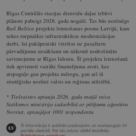
Rīgas Centrālās stacijas dienvidu daļas izbūvi
plānots pabeigt 2026. gada nogalē. Tas būs nozīmīgs
Rail Baltica
projekta īstenošanas posms Latvijā, kam
sekos turpmākie infrastruktūras modernizācijas
darbi, lai pakāpeniski virzītos uz pasažieru
pārvadājumu uzsākšanu un nākotnē nodrošinātu
savienojumu ar Rīgas lidostu. Šī projekta īstenošanā
tiek apvienoti vairāki finansējuma avoti, kas
atspoguļo gan projekta mērogu, gan arī tā
stratēģisko nozīmi valsts un reģiona attīstībā.
*
Tiešsaistes aptauju 2026. gada maijā veica
Satiksmes ministrija sadarbībā ar pētījumu aģentūru
Norstat, aptaujājot 1001 respondentu.
Šī informācija ir publisks paziņojums un neatspoguļo LV
portāla viedokli. Par tās saturu atbild iesūtītājs.
Publicēšanas noteikumi