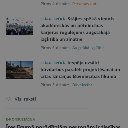
Pirms 4 dienām,
Personas dati
Stājies spēkā vienots
STĀJAS SPĒKĀ
akadēmiskās un pētniecības
karjeras regulējums augstākajā
izglītībā un zinātnē
Pirms 5 dienām,
Augstākā izglītība
Iespēja uzsākt
STĀJAS SPĒKĀ
būvdarbus paralēli projektēšanai un
citas izmaiņas Būvniecības likumā
Pirms 5 dienām,
Būvniecība
Visi raksti
E-KONSULTĀCIJA
Īres līgumā norādītajām personām ir tiesības