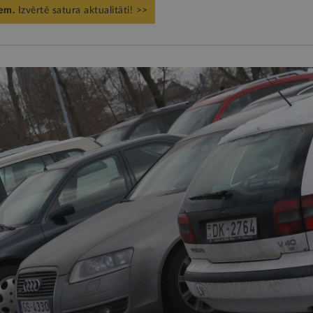
iem.
Izvērtē satura aktualitāti! >>