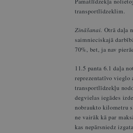
Pamatlīdzekļa noliet
transportlīdzeklim.
Zināšanai.
Otrā daļa n
saimnieciskajā darbībā
70%, bet, ja nav pierā
11.5 panta 6.1 daļa no
reprezentatīvo viegl
transportlīdzekļu nodo
degvielas iegādes izd
nobraukto kilometru s
ne vairāk kā par maks
kas nepārsniedz izgata