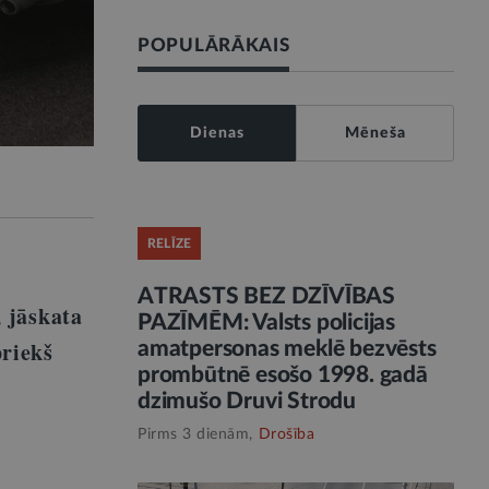
POPULĀRĀKAIS
Dienas
Mēneša
RELĪZE
ATRASTS BEZ DZĪVĪBAS
, jāskata
PAZĪMĒM: Valsts policijas
priekš
amatpersonas meklē bezvēsts
prombūtnē esošo 1998. gadā
dzimušo Druvi Strodu
Pirms 3 dienām,
Drošība