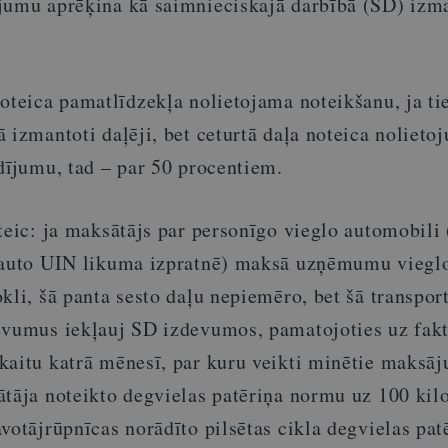
ojumu aprēķina kā saimnieciskajā darbībā (SD) iz
oteica pamatlīdzekļa nolietojama noteikšanu, ja ti
 izmantoti daļēji, bet ceturtā daļa noteica nolieto
dījumu, tad – par 50 procentiem.
teic: ja maksātājs par personīgo vieglo automobili
o auto UIN likuma izpratnē) maksā uzņēmumu viegl
kli, šā panta sesto daļu nepiemēro, bet šā transpor
evumus iekļauj SD izdevumos, pamatojoties uz fakt
kaitu katrā mēnesī, par kuru veikti minētie maksāj
ātāja noteikto degvielas patēriņa normu uz 100 ki
votājrūpnīcas norādīto pilsētas cikla degvielas pat