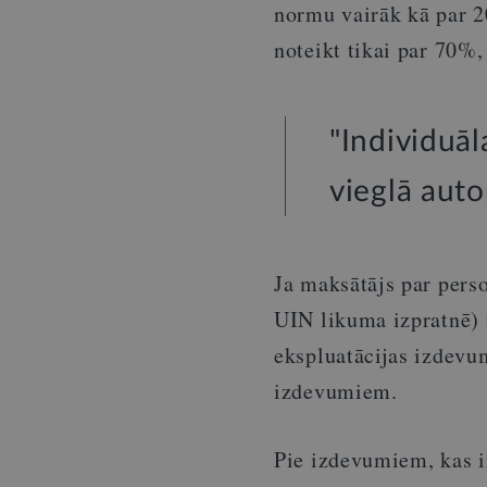
normu vairāk kā par 2
noteikt tikai par 70%,
"Individuā
vieglā auto
Ja maksātājs par pers
UIN likuma izpratnē)
ekspluatācijas izdevu
izdevumiem.
Pie izdevumiem, kas ir