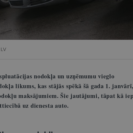
 LV
kspluatācijas nodokļa un uzņēmumu vieglo
okļa likums, kas stājās spēkā šā gada 1. janvārī
 nodokļu maksājumiem. Šie jautājumi, tāpat kā ie
ttiecībā uz dienesta auto.