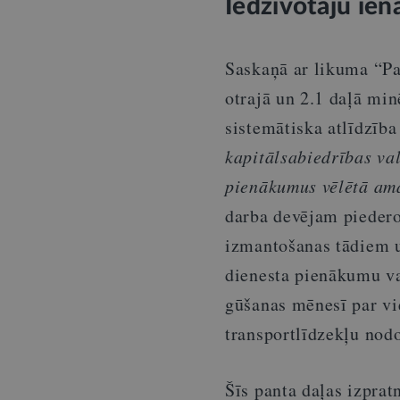
Iedzīvotāju ie
Saskaņā ar likuma “Pa
otrajā un 2.1 daļā min
sistemātiska atlīdzība
kapitālsabiedrības va
pienākumus vēlētā ama
darba devējam piedero
izmantošanas tādiem u
dienesta pienākumu va
gūšanas mēnesī par v
transportlīdzekļu nodo
Šīs panta daļas izpra