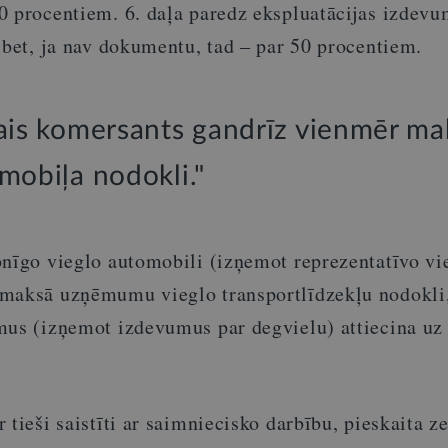
0 procentiem. 6. daļa paredz ekspluatācijas izdev
 bet, ja nav dokumentu, tad – par 50 procentiem.
lais komersants gandrīz vienmēr ma
mobiļa nodokli."
onīgo vieglo automobili (izņemot reprezentatīvo vi
 maksā uzņēmumu vieglo transportlīdzekļu nodokli
mus (izņemot izdevumus par degvielu) attiecina uz
 tieši saistīti ar saimniecisko darbību, pieskaita 