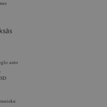
umus
ksās
eglo auto
,
 SD
zemnieku