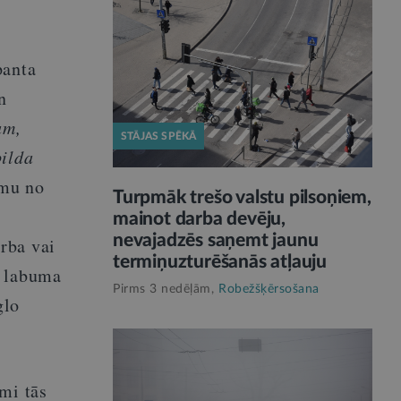
panta
n
am,
STĀJAS SPĒKĀ
pilda
mu no
Turpmāk trešo valstu pilsoņiem,
mainot darba devēju,
nevajadzēs saņemt jaunu
rba vai
termiņuzturēšanās atļauju
a labuma
Pirms 3 nedēļām,
Robežšķērsošana
glo
mi tās