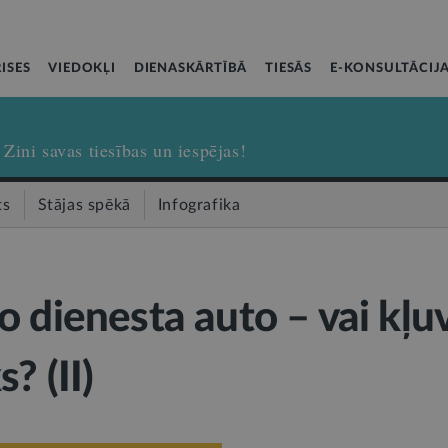
ISES
VIEDOKĻI
DIENASKĀRTĪBĀ
TIESĀS
E-KONSULTĀCIJ
Zini savas tiesības un iespējas!
ts
Stājas spēkā
Infografika
o dienesta auto – vai kļuv
? (II)