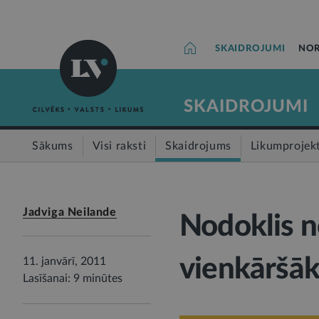
SKAIDROJUMI
NOR
SKAIDROJUMI
Sākums
Visi raksti
Skaidrojums
Likumprojek
Jadviga Neilande
Nodoklis n
vienkāršāks
11. janvārī, 2011
Lasīšanai: 9 minūtes