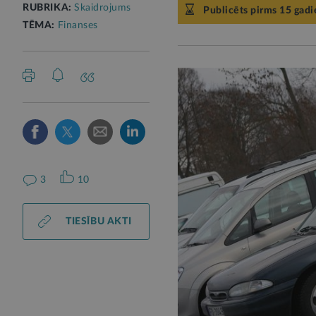
RUBRIKA:
Skaidrojums
Publicēts pirms 15 gad
TĒMA:
Finanses
3
10
TIESĪBU AKTI