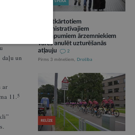
STĀJAS SPĒKĀ
Par atkārtotiem
s sev ne
administratīvajiem
pārkāpumiem ārzemniekiem
mes
varēs anulēt uzturēšanās
nu
atļauju
2
3
daļu un
Pirms 3 mēnešiem,
Drošība
 ar
5
uma 11.
kli”
RELĪZE
s.