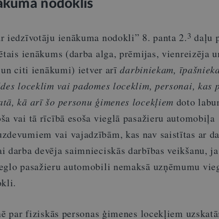
nākuma nodoklis
3
r iedzīvotāju ienākuma nodokli” 8. panta 2.
daļu 
ētais ienākums (darba alga, prēmijas, vienreizēja u
 un citi ienākumi) ietver arī
darbiniekam, īpašniek
ldes loceklim vai padomes loceklim, personai, kas 
tā, kā arī šo personu ģimenes locekļiem
doto labu
ša vai tā rīcībā esoša vieglā pasažieru automobiļa
zdevumiem vai vajadzībām, kas nav saistītas ar da
i darba devēja saimnieciskās darbības veikšanu, j
ieglo pasažieru automobili nemaksā uzņēmumu vie
kli.
tnē par fiziskās personas ģimenes locekļiem uzskatā