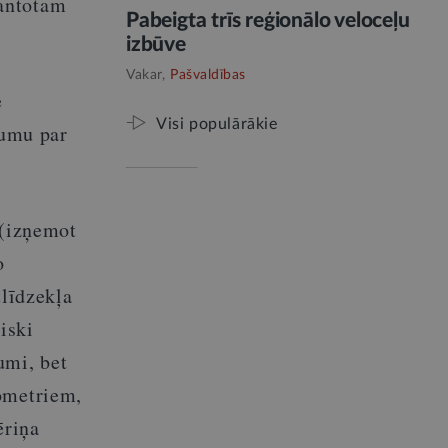
mantotam
Pabeigta trīs reģionālo veloceļu
izbūve
Vakar,
Pašvaldības
e
Visi populārākie
jumu par
 (izņemot
o
tlīdzekļa
iski
umi, bet
lometriem,
ēriņa