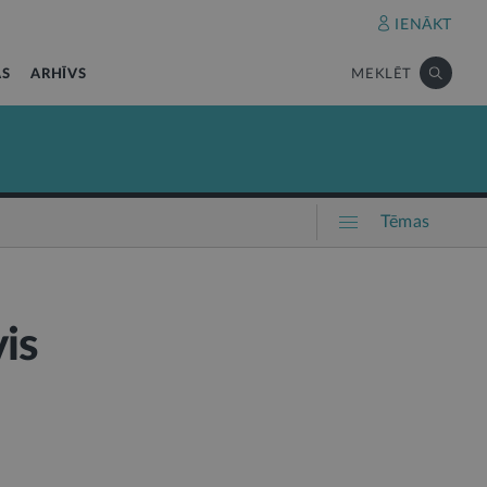
IENĀKT
AS
ARHĪVS
MEKLĒT
Tēmas
is