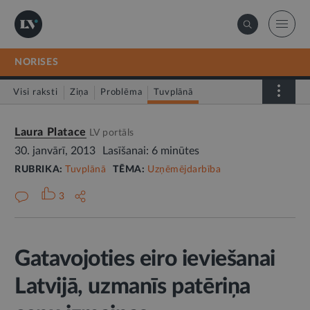
NORISES
Visi raksti
Ziņa
Problēma
Tuvplānā
Dienas fakts
Laura Platace
LV portāls
30. janvārī, 2013
Lasīšanai: 6 minūtes
RUBRIKA:
Tuvplānā
TĒMA:
Uzņēmējdarbība
3
Gatavojoties eiro ieviešanai
Latvijā, uzmanīs patēriņa