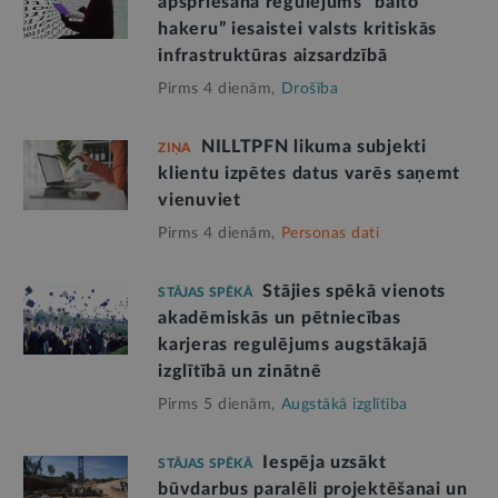
apspriešanā regulējums “balto
hakeru” iesaistei valsts kritiskās
infrastruktūras aizsardzībā
Pirms 4 dienām,
Drošība
NILLTPFN likuma subjekti
ZIŅA
klientu izpētes datus varēs saņemt
vienuviet
Pirms 4 dienām,
Personas dati
Stājies spēkā vienots
STĀJAS SPĒKĀ
akadēmiskās un pētniecības
karjeras regulējums augstākajā
izglītībā un zinātnē
Pirms 5 dienām,
Augstākā izglītība
Iespēja uzsākt
STĀJAS SPĒKĀ
būvdarbus paralēli projektēšanai un