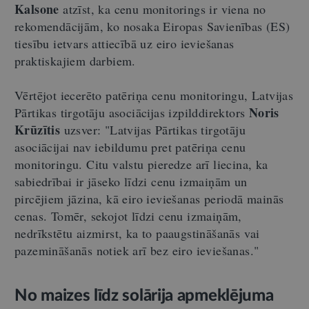
Kalsone
atzīst, ka cenu monitorings ir viena no
rekomendācijām, ko nosaka Eiropas Savienības (ES)
tiesību ietvars attiecībā uz eiro ieviešanas
praktiskajiem darbiem.
Vērtējot iecerēto patēriņa cenu monitoringu, Latvijas
Noris
Pārtikas tirgotāju asociācijas izpilddirektors
Krūzītis
uzsver: "Latvijas Pārtikas tirgotāju
asociācijai nav iebildumu pret patēriņa cenu
monitoringu. Citu valstu pieredze arī liecina, ka
sabiedrībai ir jāseko līdzi cenu izmaiņām un
pircējiem jāzina, kā eiro ieviešanas periodā mainās
cenas. Tomēr, sekojot līdzi cenu izmaiņām,
nedrīkstētu aizmirst, ka to paaugstināšanās vai
pazemināšanās notiek arī bez eiro ieviešanas."
No maizes līdz solārija apmeklējuma