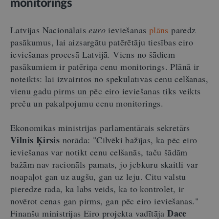
monitorings
Latvijas Nacionālais
euro
ieviešanas
plāns
paredz
pasākumus, lai aizsargātu patērētāju tiesības eiro
ieviešanas procesā Latvijā. Viens no šādiem
pasākumiem ir patēriņa cenu monitorings. Plānā ir
noteikts: lai izvairītos no spekulatīvas cenu celšanas,
vienu gadu pirms un pēc eiro ieviešanas
tiks veikts
preču un pakalpojumu cenu monitorings.
Ekonomikas ministrijas parlamentārais sekretārs
Vilnis Ķirsis
norāda: "Cilvēki bažījas, ka pēc eiro
ieviešanas var notikt cenu celšanās, taču šādām
bažām nav racionāls pamats, jo jebkuru skaitli var
noapaļot gan uz augšu, gan uz leju. Citu valstu
pieredze rāda, ka labs veids, kā to kontrolēt, ir
novērot cenas gan pirms, gan pēc eiro ieviešanas."
Dace
Finanšu ministrijas Eiro projekta vadītāja