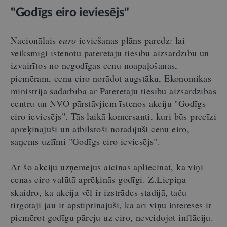
"Godīgs eiro ieviesējs"
Nacionālais
euro
ieviešanas plāns paredz: lai
veiksmīgi īstenotu patērētāju tiesību aizsardzību un
izvairītos no negodīgas cenu noapaļošanas,
piemēram, cenu eiro norādot augstāku, Ekonomikas
ministrija sadarbībā ar Patērētāju tiesību aizsardzības
centru un NVO pārstāvjiem īstenos akciju "Godīgs
eiro ieviesējs". Tās laikā komersanti, kuri būs precīzi
aprēķinājuši un atbilstoši norādījuši cenu eiro,
saņems uzlīmi "Godīgs eiro ieviesējs".
Ar šo akciju uzņēmējus aicinās apliecināt, ka viņi
cenas eiro valūtā aprēķinās godīgi. Z.Liepiņa
skaidro, ka akcija vēl ir izstrādes stadijā, taču
tirgotāji jau ir apstiprinājuši, ka arī viņu interesēs ir
piemērot godīgu pāreju uz eiro, neveidojot inflāciju.