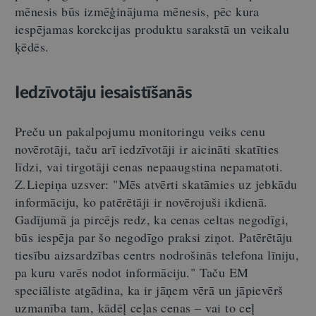
mēnesis būs izmēģinājuma mēnesis, pēc kura
iespējamas korekcijas produktu sarakstā un veikalu
ķēdēs.
Iedzīvotāju iesaistīšanās
Preču un pakalpojumu monitoringu veiks cenu
novērotāji, taču arī iedzīvotāji ir aicināti skatīties
līdzi, vai tirgotāji cenas nepaaugstina nepamatoti.
Z.Liepiņa uzsver: "Mēs atvērti skatāmies uz jebkādu
informāciju, ko patērētāji ir novērojuši ikdienā.
Gadījumā ja pircējs redz, ka cenas celtas negodīgi,
būs iespēja par šo negodīgo praksi ziņot. Patērētāju
tiesību aizsardzības centrs nodrošinās telefona līniju,
pa kuru varēs nodot informāciju." Taču EM
speciāliste atgādina, ka ir jāņem vērā un jāpievērš
uzmanība tam, kādēļ ceļas cenas – vai to ceļ