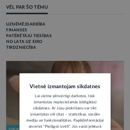
VĒL PAR ŠO TĒMU
UZŅĒMĒJDARBĪBA
FINANSES
PATĒRĒTĀJU TIESĪBAS
NO LATA UZ EIRO
TIRDZNIECĪBA
Vietnē izmantojam sīkdatnes
Lai vietne pilnvērtīgi darbotos, tiek
izmantotas nepieciešamās (obligātās)
sīkdatnes. Ar Jūsu piekrišanu var tikt
izmantotas vēl citas – statistikas, sociālo
mediju un funkcionalitātes. Papildinformācijai
atveriet "Pielāgot izvēli". Jūs varat jebkurā
STĀJAS SPĒKĀ