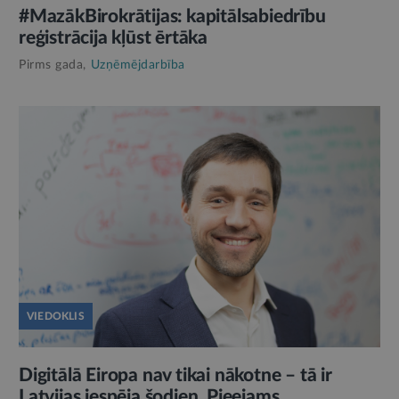
#MazākBirokrātijas: kapitālsabiedrību
reģistrācija kļūst ērtāka
Pirms gada,
Uzņēmējdarbība
VIEDOKLIS
Digitālā Eiropa nav tikai nākotne – tā ir
Latvijas iespēja šodien. Pieejams