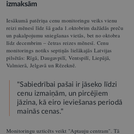
izmaksām
Iesākumā patēriņa cenu monitoringu veiks vienu
reizi mēnesī līdz šā gada 1.oktobrim dažādās preču
un pakalpojumu sniegšanas vietās, bet no oktobra
līdz decembrim – četras reizes mēnesī. Cenu
monitorings notiks septiņās lielākajās Latvijas
pilsētās: Rīgā, Daugavpilī, Ventspilī, Liepājā,
Valmierā, Jelgavā un Rēzeknē.
"Sabiedrībai pašai ir jāseko līdzi
cenu izmaiņām, un pircējiem
jāzina, kā eiro ieviešanas periodā
mainās cenas."
Monitoringu uzticēts veikt "Aptauju centram". Tā