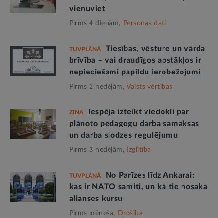
vienuviet
Pirms 4 dienām,
Personas dati
Tiesības, vēsture un vārda
TUVPLĀNĀ
brīvība – vai draudīgos apstākļos ir
nepieciešami papildu ierobežojumi
Pirms 2 nedēļām,
Valsts vērtības
Iespēja izteikt viedokli par
ZIŅA
plānoto pedagogu darba samaksas
un darba slodzes regulējumu
Pirms 3 nedēļām,
Izglītība
No Parīzes līdz Ankarai:
TUVPLĀNĀ
kas ir NATO samiti, un kā tie nosaka
alianses kursu
Pirms mēneša,
Drošība