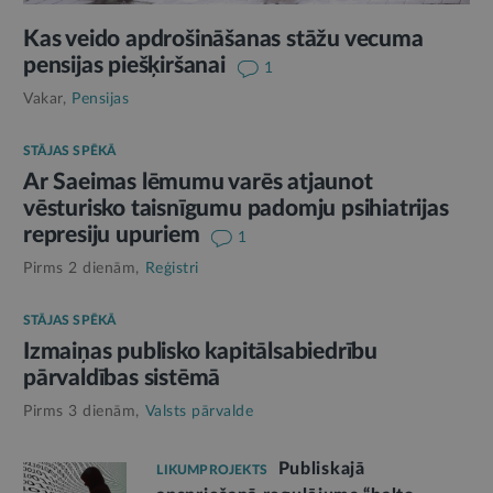
Kas veido apdrošināšanas stāžu vecuma
pensijas piešķiršanai
1
Vakar,
Pensijas
STĀJAS SPĒKĀ
Ar Saeimas lēmumu varēs atjaunot
vēsturisko taisnīgumu padomju psihiatrijas
represiju upuriem
1
Pirms 2 dienām,
Reģistri
STĀJAS SPĒKĀ
Izmaiņas publisko kapitālsabiedrību
pārvaldības sistēmā
Pirms 3 dienām,
Valsts pārvalde
Publiskajā
LIKUMPROJEKTS