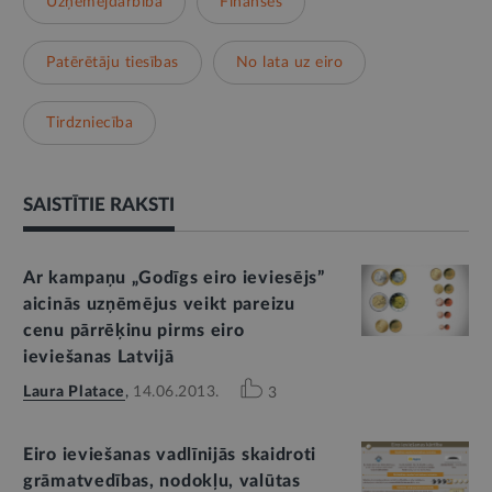
Uzņēmējdarbība
Finanses
Patērētāju tiesības
No lata uz eiro
Tirdzniecība
SAISTĪTIE RAKSTI
Ar kampaņu „Godīgs eiro ieviesējs”
aicinās uzņēmējus veikt pareizu
cenu pārrēķinu pirms eiro
ieviešanas Latvijā
Laura Platace
,
14.06.2013.
3
Eiro ieviešanas vadlīnijās skaidroti
grāmatvedības, nodokļu, valūtas