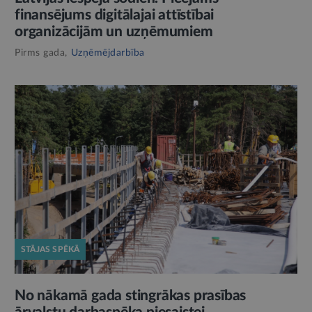
finansējums digitālajai attīstībai
organizācijām un uzņēmumiem
Pirms gada,
Uzņēmējdarbība
STĀJAS SPĒKĀ
No nākamā gada stingrākas prasības