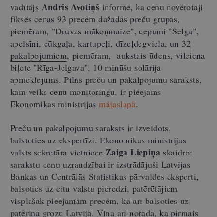
Andris Avotiņš
vadītājs
informē, ka cenu novērotāji
fiksēs cenas 93 precēm
dažādās preču grupās,
piemēram, "Druvas mākoņmaize", cepumi "Selga",
apelsīni, cūkgaļa, kartupeļi, dīzeļdegviela,
un 32
pakalpojumiem
, piemēram, aukstais ūdens, vilciena
biļete "Rīga-Jelgava", 10 minūšu solārija
apmeklējums. Pilns preču un pakalpojumu saraksts,
kam veiks cenu monitoringu, ir pieejams
Ekonomikas ministrijas
mājaslapā
.
Preču un pakalpojumu saraksts ir izveidots,
balstoties uz ekspertīzi. Ekonomikas ministrijas
Zaiga Liepiņa
valsts sekretāra vietniece
skaidro:
sarakstu cenu uzraudzībai ir izstrādājuši Latvijas
Bankas un Centrālās Statistikas pārvaldes eksperti,
balsoties uz citu valstu pieredzi, patērētājiem
visplašāk pieejamām precēm, kā arī balsoties uz
patēriņa grozu Latvijā. Viņa arī norāda, ka pirmais