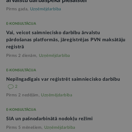
ārvalstu darbaspēka piesaistei
Pirms gada,
Uzņēmējdarbība
E-KONSULTĀCIJA
Vai, veicot saimniecisko darbību ārvalstu
pārdošanas platformās, jāreģistrējas PVN maksātāju
reģistrā
Pirms 2 dienām,
Uzņēmējdarbība
E-KONSULTĀCIJA
Nepilngadīgais var reģistrēt saimniecisko darbību
2
Pirms 2 nedēļām,
Uzņēmējdarbība
E-KONSULTĀCIJA
SIA un pašnodarbinātā nodokļu režīmi
Pirms 5 mēnešiem,
Uzņēmējdarbība