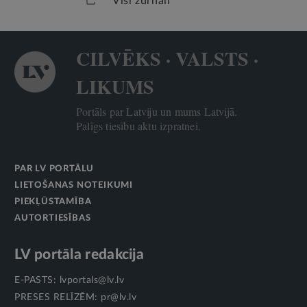
Visi žurnāli
CILVĒKS · VALSTS ·
LIKUMS
Portāls par Latviju un mums Latvijā.
Palīgs tiesību aktu izpratnei.
PAR LV PORTĀLU
LIETOŠANAS NOTEIKUMI
PIEKĻŪSTAMĪBA
AUTORTIESĪBAS
LV portāla redakcija
E-PASTS:
lvportals@lv.lv
PRESES RELĪZĒM:
pr@lv.lv