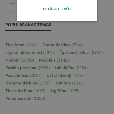
Viss par šo tēmu
PIELĀGOT IZVĒLI
POPULĀRĀKĀS TĒMAS
Tieslietas
(6246)
Darba tiesības
(5764)
Līgumi, dokumenti
(5364)
Īpašumtiesības
(3954)
Nodokļi
(3710)
Mājoklis
(3142)
Parādu piedziņa
(2558)
Labklājība
(2254)
Pašvaldības
(2217)
Uzturlīdzekļi
(1457)
Uzņēmējdarbība
(1355)
Ģimene
(1241)
Tiesu sistēma
(1099)
Izglītība
(1095)
Personas dati
(1052)