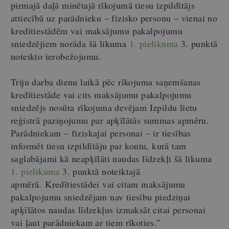
pirmajā daļā minētajā rīkojumā tiesu izpildītājs
attiecībā uz parādnieku – fizisko personu – vienai no
kredītiestādēm vai maksājumu pakalpojumu
sniedzējiem norāda šā likuma
1. pielikuma
3. punktā
noteikto ierobežojumu.
Triju darba dienu laikā pēc rīkojuma saņemšanas
kredītiestāde vai cits maksājumu pakalpojumu
sniedzējs nosūta rīkojuma devējam Izpildu lietu
reģistrā paziņojumu par apķīlātās summas apmēru.
Parādniekam – fiziskajai personai – ir tiesības
informēt tiesu izpildītāju par kontu, kurā tam
saglabājami kā neapķīlāti naudas līdzekļi šā likuma
1. pielikuma
3. punktā noteiktajā
apmērā. Kredītiestādei vai citam maksājumu
pakalpojumu sniedzējam nav tiesību piedziņai
apķīlātos naudas līdzekļus izmaksāt citai personai
vai ļaut parādniekam ar tiem rīkoties.”