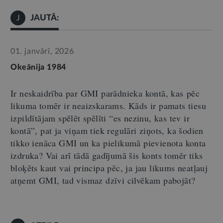
JAUTĀ:
J
01. janvārī, 2026
Okeānija 1984
Ir neskaidrība par GMI parādnieka kontā, k
as
pēc
likuma tomēr ir neaizskarams. Kāds ir pamats tiesu
izpildītājam spēlēt spēlīti
“
es nezinu, kas tev ir
kontā
”
, pat ja viņam tiek regulāri ziņots, ka šodien
tikko ienāca GMI un ka pielikumā pievienota konta
izdruka? Vai arī tādā gadījumā šis konts tomēr tiks
bloķēts kaut vai principa pēc, ja jau likums neatļauj
atņemt GMI, tad vismaz dzīvi cilvēkam pabojāt?