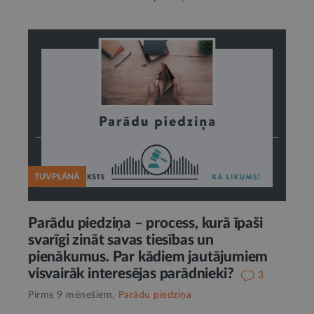
TUVPLĀNĀ
Parādu piedziņa – process, kurā īpaši
svarīgi zināt savas tiesības un
pienākumus. Par kādiem jautājumiem
visvairāk interesējas parādnieki?
3
Pirms 9 mēnešiem,
Parādu piedziņa