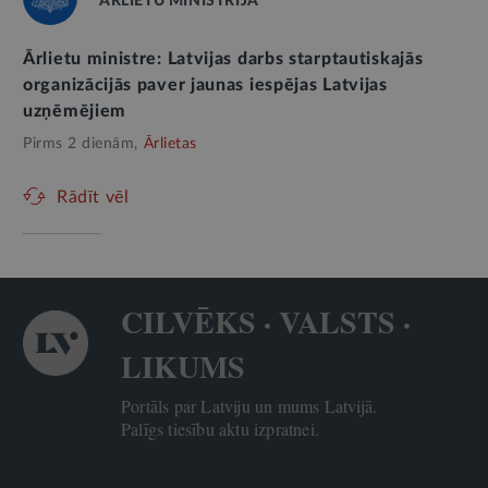
ĀRLIETU MINISTRIJA
Ārlietu ministre: Latvijas darbs starptautiskajās
organizācijās paver jaunas iespējas Latvijas
uzņēmējiem
Pirms 2 dienām,
Ārlietas
Rādīt vēl
CILVĒKS · VALSTS ·
LIKUMS
Portāls par Latviju un mums Latvijā.
Palīgs tiesību aktu izpratnei.