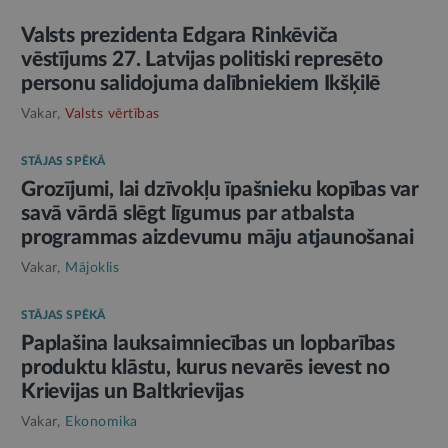
Valsts prezidenta Edgara Rinkēviča
vēstījums 27. Latvijas politiski represēto
personu salidojuma dalībniekiem Ikšķilē
Vakar,
Valsts vērtības
STĀJAS SPĒKĀ
Grozījumi, lai dzīvokļu īpašnieku kopības var
savā vārdā slēgt līgumus par atbalsta
programmas aizdevumu māju atjaunošanai
Vakar,
Mājoklis
STĀJAS SPĒKĀ
Paplašina lauksaimniecības un lopbarības
produktu klāstu, kurus nevarēs ievest no
Krievijas un Baltkrievijas
Vakar,
Ekonomika