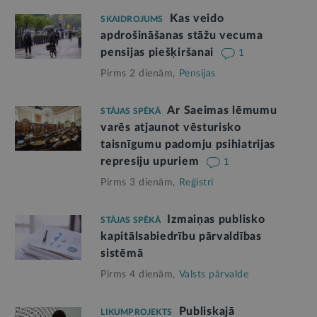
Kas veido
SKAIDROJUMS
apdrošināšanas stāžu vecuma
pensijas piešķiršanai
1
Pirms 2 dienām,
Pensijas
Ar Saeimas lēmumu
STĀJAS SPĒKĀ
varēs atjaunot vēsturisko
taisnīgumu padomju psihiatrijas
represiju upuriem
1
Pirms 3 dienām,
Reģistri
Izmaiņas publisko
STĀJAS SPĒKĀ
kapitālsabiedrību pārvaldības
sistēmā
Pirms 4 dienām,
Valsts pārvalde
Publiskajā
LIKUMPROJEKTS