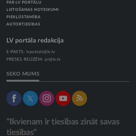
PAR LV PORTĀLU
LIETOŠANAS NOTEIKUMI
PIEKĻŪSTAMĪBA
AUTORTIESĪBAS
LV portāla redakcija
E-PASTS:
lvportals@lv.lv
PRESES RELĪZĒM:
pr@lv.lv
SEKO MUMS
"Ikvienam ir tiesības zināt savas
tiesības"