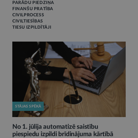
PARĀDU PIEDZIŅA
FINANŠU PRATĪBA
CIVILPROCESS
CIVILTIESĪBAS
TIESU IZPILDĪTĀJI
STĀJAS SPĒKĀ
No 1. jūlija automatizē saistību
piespiedu izpildi brīdinājuma kārtībā