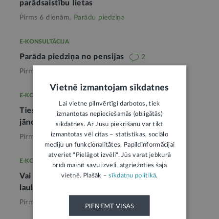
parādsaistību lietas
Pirms 6 dienām,
Parādu piedziņa
E-KONSULTĀCIJA
Parāda piedziņa no pensijas
2
Pirms mēneša,
Parādu piedziņa
Vietnē izmantojam sīkdatnes
E-KONSULTĀCIJA
Lai vietne pilnvērtīgi darbotos, tiek
Tiesu izpildītājam izsoles sludinājumā ir
izmantotas nepieciešamās (obligātās)
jānorāda likumā noteiktā informācija
sīkdatnes. Ar Jūsu piekrišanu var tikt
izmantotas vēl citas – statistikas, sociālo
Pirms 2 mēnešiem,
Parādu piedziņa
mediju un funkcionalitātes. Papildinformācijai
atveriet "Pielāgot izvēli". Jūs varat jebkurā
E-KONSULTĀCIJA
brīdī mainīt savu izvēli, atgriežoties šajā
Vai tiesu izpildītājs var vērst piedziņu uz
vietnē. Plašāk –
sīkdatņu politikā
.
laulātā atsevišķo mantu
2
Pirms 5 mēnešiem,
Parādu piedziņa
PIEŅEMT VISAS