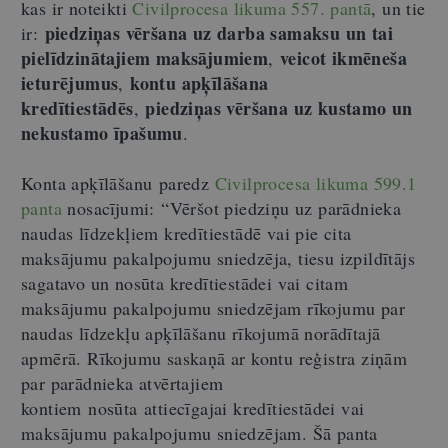
kas ir noteikti
Civilprocesa likuma 557. pantā
, un tie
piedziņas vēršana uz darba samaksu un tai
ir:
pielīdzinātajiem maksājumiem
veicot ikmēneša
,
ieturējumus
kontu apķīlāšana
,
kredītiestādēs
piedziņas vēršana uz kustamo un
,
nekustamo īpašumu
.
Konta apķīlāšanu paredz
Civilprocesa likuma 599.1
panta
nosacījumi:
“Vēršot piedziņu uz parādnieka
naudas līdzekļiem kredītiestādē vai pie cita
maksājumu pakalpojumu sniedzēja, tiesu izpildītājs
sagatavo un nosūta kredītiestādei vai citam
maksājumu pakalpojumu sniedzējam rīkojumu par
naudas līdzekļu apķīlāšanu rīkojumā norādītajā
apmērā. Rīkojumu saskaņā ar kontu reģistra ziņām
par parādnieka atvērtajiem
kontiem nosūta attiecīgajai kredītiestādei vai
maksājumu pakalpojumu sniedzējam. Šā panta