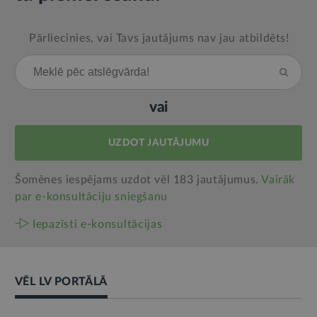
Pārliecinies, vai Tavs jautājums nav jau atbildēts!
vai
UZDOT JAUTĀJUMU
Šomēnes iespējams uzdot vēl 183 jautājumus.
Vairāk
par e‑konsultāciju sniegšanu
Iepazīsti e-konsultācijas
VĒL LV PORTĀLĀ
AMATPERSONAS RUNA