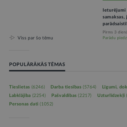
Ieturējumi
samaksas, j
parādsaistī
Pirms 3 dien
Viss par šo tēmu
Parādu piedz
POPULĀRĀKĀS TĒMAS
Tieslietas
(6246)
Darba tiesības
(5764)
Līgumi, do
Labklājība
(2254)
Pašvaldības
(2217)
Uzturlīdzekļi
Personas dati
(1052)