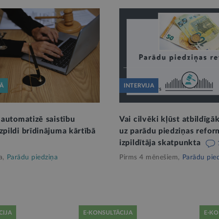
KĀ
INTERVIJA
a automatizē saistību
Vai cilvēki kļūst atbildīgā
zpildi brīdinājuma kārtībā
uz parādu piedziņas refor
izpildītāja skatpunkta
a,
Parādu piedziņa
Pirms 4 mēnešiem,
Parādu pie
CIJA
E-KONSULTĀCIJA
E-KO