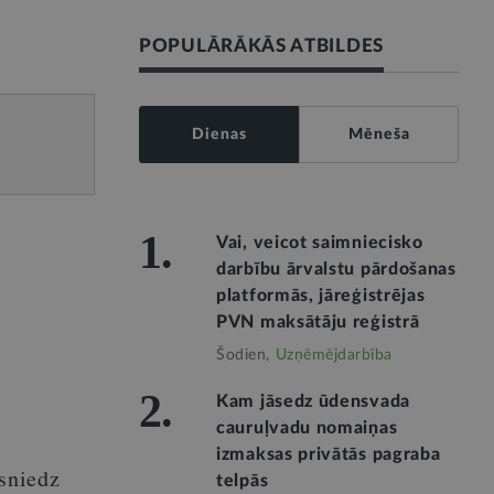
POPULĀRĀKĀS ATBILDES
Dienas
Mēneša
1.
m
Vai, veicot saimniecisko
darbību ārvalstu pārdošanas
platformās, jāreģistrējas
PVN maksātāju reģistrā
Šodien,
Uzņēmējdarbība
2.
Kam jāsedz ūdensvada
cauruļvadu nomaiņas
izmaksas privātās pagraba
rsniedz
telpās