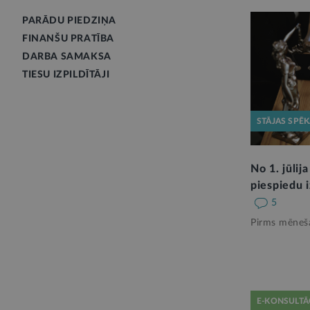
PARĀDU PIEDZIŅA
FINANŠU PRATĪBA
DARBA SAMAKSA
TIESU IZPILDĪTĀJI
STĀJAS SPĒ
No 1. jūlij
piespiedu i
5
Pirms mēneš
E-KONSULTĀ