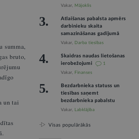
Vakar,
Mājoklis
3.
Atlaišanas pabalsta apmērs
darbinieku skaita
samazināšanas gadījumā
Vakar,
Darba tiesības
mu summa,
4.
gas bruto,
Skaidras naudas lietošanas
ierobežojumi
1
turējumu
Vakar,
Finanses
adīgo
5.
Bezdarbnieka statuss un
tiesības saņemt
 un tai
bezdarbnieka pabalstu
Vakar,
Labklājība
dītas
Visas populārākās
ā.