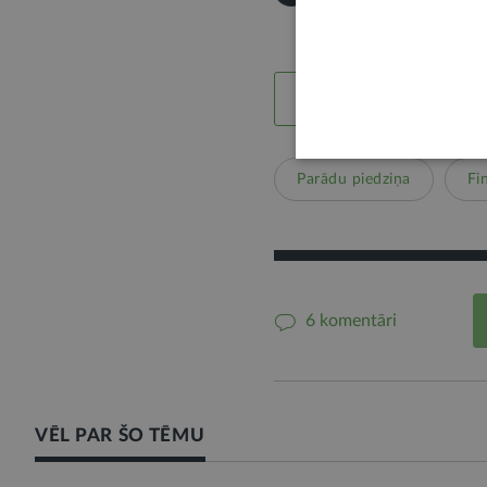
LABS SATURS
Parādu piedziņa
Fi
6 komentāri
VĒL PAR ŠO TĒMU