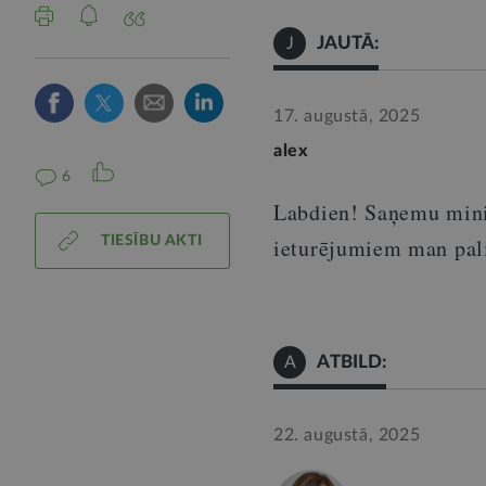
JAUTĀ:
J
17. augustā, 2025
alex
6
Labdien
!
Saņemu minim
TIESĪBU AKTI
ieturējumiem man pal
ATBILD:
A
22. augustā, 2025