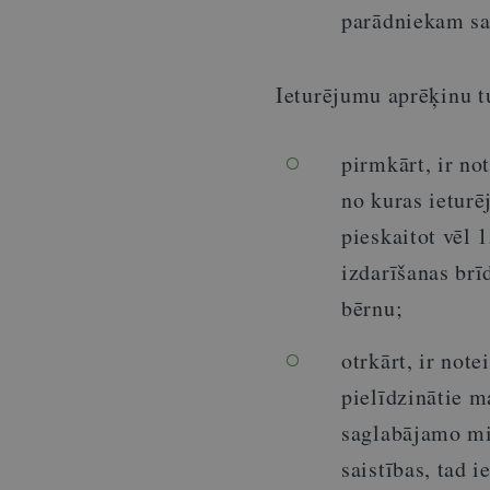
parādniekam s
Ieturējumu aprēķinu t
pirmkārt, ir n
no kuras ietur
pieskaitot vēl
izdarīšanas brī
bērnu;
otrkārt, ir not
pielīdzinātie 
saglabājamo mi
saistības, tad 