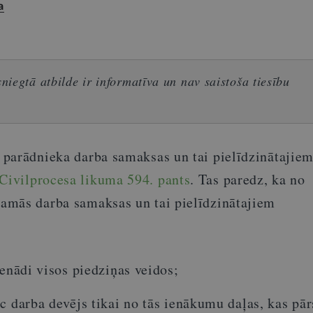
a
iegtā atbilde ir informatīva un nav saistoša tiesību
parādnieka darba samaksas un tai pielīdzinātajie
Civilprocesa likuma 594. pants
. Tas paredz, ka no
amās darba samaksas un tai pielīdzinātajiem
ienādi visos piedziņas veidos;
c darba devējs tikai no tās ienākumu daļas, kas pā