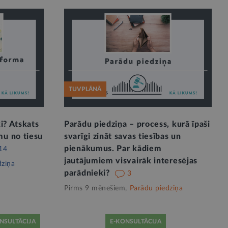
TUVPLĀNĀ
ki? Atskats
Parādu piedziņa – process, kurā īpaši
mu no tiesu
svarīgi zināt savas tiesības un
pienākumus. Par kādiem
14
jautājumiem visvairāk interesējas
dziņa
parādnieki?
3
Pirms 9 mēnešiem,
Parādu piedziņa
NSULTĀCIJA
E-KONSULTĀCIJA