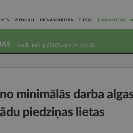
ISES
VIEDOKĻI
DIENASKĀRTĪBĀ
TIESĀS
E-KONSULTĀCIJ
JAS
Jautā, mēs palīdzēsim rast atbildi!
 no minimālās darba algas
rādu piedziņas lietas