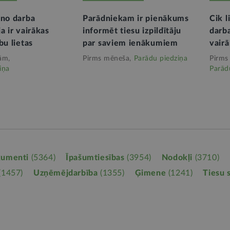
 no darba
Parādniekam ir pienākums
Cik l
a ir vairākas
informēt tiesu izpildītāju
darba
bu lietas
par saviem ienākumiem
vairā
ām,
Pirms mēneša,
Parādu piedziņa
Pirms
iņa
Parād
kumenti
(5364)
Īpašumtiesības
(3954)
Nodokļi
(3710)
(1457)
Uzņēmējdarbība
(1355)
Ģimene
(1241)
Tiesu 