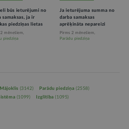
ieli būs ieturējumi no
Ja ieturējuma summa no
 samaksas, ja ir
darba samaksas
kas piedziņas lietas
aprēķināta nepareizi
 2 mēnešiem,
Pirms 2 mēnešiem,
u piedziņa
Parādu piedziņa
Mājoklis
(3142)
Parādu piedziņa
(2558)
sistēma
(1099)
Izglītība
(1095)