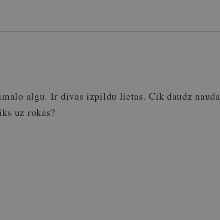
ālo algu. Ir divas izpildu lietas
. C
ik
daudz
nauda
iks uz rokas?