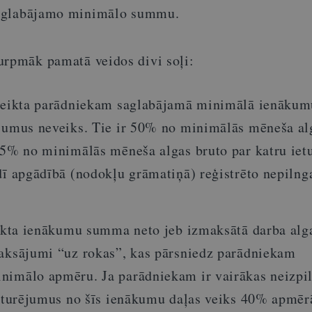
aglabājamo minimālo summu.
urpmāk pamatā veidos divi soļi:
oteikta parādniekam saglabājamā minimālā ienāku
ējumus neveiks. Tie ir 50% no minimālās mēneša al
 15% no minimālās mēneša algas bruto par katru ie
dī apgādībā (nodokļu grāmatiņā) reģistrēto nepilng
eikta ienākumu summa neto jeb izmaksātā darba alga
maksājumi “uz rokas”, kas pārsniedz parādniekam
nimālo apmēru. Ja parādniekam ir vairākas neizpil
ieturējumus no šīs ienākumu daļas veiks 40% apmēr