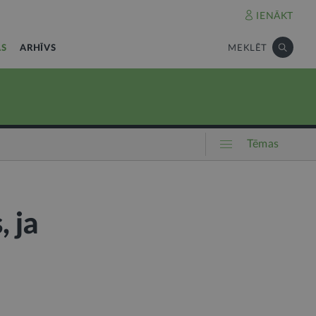
IENĀKT
AS
ARHĪVS
MEKLĒT
Tēmas
, ja