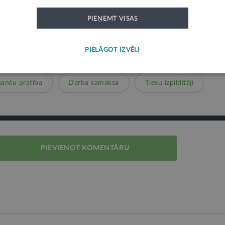
PIEŅEMT VISAS
PIELĀGOT IZVĒLI
nanšu pratība
Darba samaksa
Tiesu izpildītāji
PIEVIENOT KOMENTĀRU