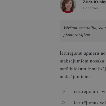
Zaida Kalniņ
LV portāls
Vēršam uzmanību, ka sn
piemērotājiem.
Ieturējumu apmēru no 
maksājumiem nosaka
parādniekam izmaksāj
maksājumiem:
ieturējumi ir v
ieturējumus vei