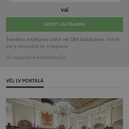
vai
UZDOT JAUTĀJUMU
Šomēnes iespējams uzdot vēl 188 jautājumus.
Vairāk
par e‑konsultāciju sniegšanu
Iepazīsti e-konsultācijas
VĒL LV PORTĀLĀ