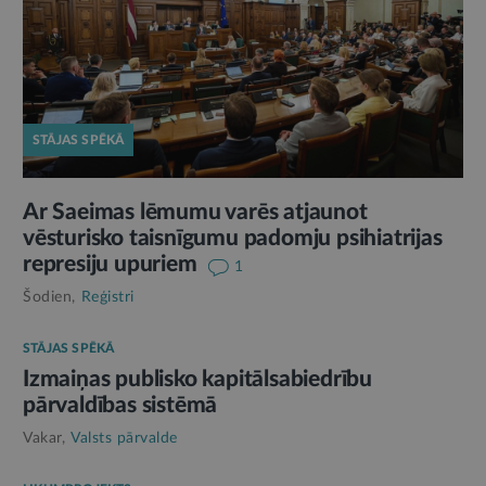
STĀJAS SPĒKĀ
Ar Saeimas lēmumu varēs atjaunot
vēsturisko taisnīgumu padomju psihiatrijas
represiju upuriem
1
Šodien,
Reģistri
STĀJAS SPĒKĀ
Izmaiņas publisko kapitālsabiedrību
pārvaldības sistēmā
Vakar,
Valsts pārvalde