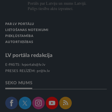
Portāls par Latviju un mums Latvijā.
Palīgs tiesību aktu izpratnei.
PAR LV PORTĀLU
LIETOŠANAS NOTEIKUMI
PIEKĻŪSTAMĪBA
AUTORTIESĪBAS
LV portāla redakcija
E-PASTS:
lvportals@lv.lv
PRESES RELĪZĒM:
pr@lv.lv
SEKO MUMS