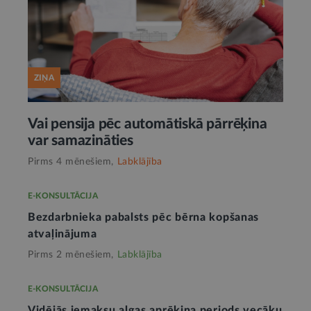
ZIŅA
Vai pensija pēc automātiskā pārrēķina
var samazināties
Pirms 4 mēnešiem,
Labklājība
E-KONSULTĀCIJA
Bezdarbnieka pabalsts pēc bērna kopšanas
atvaļinājuma
Pirms 2 mēnešiem,
Labklājība
E-KONSULTĀCIJA
Vidējās iemaksu algas aprēķina periods vecāku