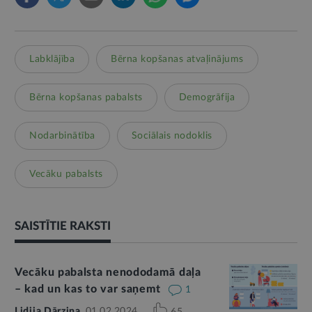
Labklājība
Bērna kopšanas atvaļinājums
Bērna kopšanas pabalsts
Demogrāfija
Nodarbinātība
Sociālais nodoklis
Vecāku pabalsts
SAISTĪTIE RAKSTI
Vecāku pabalsta nenododamā daļa
– kad un kas to var saņemt
1
Lidija Dārziņa
,
01.02.2024.