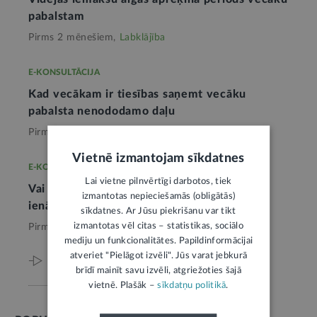
pabalstam
Pirms 2 mēnešiem,
Labklājība
E-KONSULTĀCIJA
Kad vecākam ir tiesības saņemt vecāku
pabalsta nenododamo daļu
Pirms 3 mēnešiem,
Labklājība
Vietnē izmantojam sīkdatnes
E-KONSULTĀCIJA
Lai vietne pilnvērtīgi darbotos, tiek
Vai vecāku pabalsta saņēmējam var būt
izmantotas nepieciešamās (obligātās)
ienākumi no saimnieciskās darbības
sīkdatnes. Ar Jūsu piekrišanu var tikt
izmantotas vēl citas – statistikas, sociālo
Pirms 4 mēnešiem,
Labklājība
mediju un funkcionalitātes. Papildinformācijai
atveriet "Pielāgot izvēli". Jūs varat jebkurā
Viss par šo tēmu
brīdī mainīt savu izvēli, atgriežoties šajā
vietnē. Plašāk –
sīkdatņu politikā
.