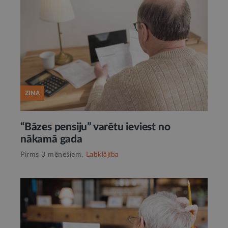
ZIŅA
“Bāzes pensiju” varētu ieviest no
nākamā gada
Pirms 3 mēnešiem,
Labklājība