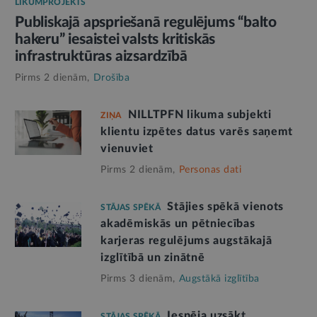
LIKUMPROJEKTS
Publiskajā apspriešanā regulējums “balto
hakeru” iesaistei valsts kritiskās
infrastruktūras aizsardzībā
Pirms 2 dienām,
Drošība
NILLTPFN likuma subjekti
ZIŅA
klientu izpētes datus varēs saņemt
vienuviet
Pirms 2 dienām,
Personas dati
Stājies spēkā vienots
STĀJAS SPĒKĀ
akadēmiskās un pētniecības
karjeras regulējums augstākajā
izglītībā un zinātnē
Pirms 3 dienām,
Augstākā izglītība
Iespēja uzsākt
STĀJAS SPĒKĀ