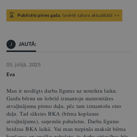
Publicēts pirms gada.
Izvērtē satura aktualitāti! >>
JAUTĀ:
J
05. jūlijā, 2025
Eva
Man ir noslēgts darba līgums uz noteiktu laiku.
Gaidu bērnu un šobrīd izmantoju maternitātes
atvaļinājuma
pirmo
daļu, pēc tam izmantošu
otro
daļu.
Tad
sāksies BKA (bērna kopšanas
atvaļinājums), saņemšu pabalstus. Darba līgums
beidzas BKA laikā. Vai man turpinās maksāt bērna
kopšanas un vecāku pabalstu, ja darba attiecības būs