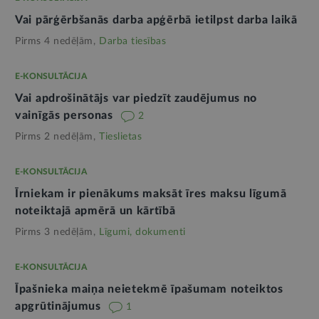
Vai pārģērbšanās darba apģērbā ietilpst darba laikā
Pirms 4 nedēļām,
Darba tiesības
E-KONSULTĀCIJA
Vai apdrošinātājs var piedzīt zaudējumus no
vainīgās personas
2
Pirms 2 nedēļām,
Tieslietas
E-KONSULTĀCIJA
Īrniekam ir pienākums maksāt īres maksu līgumā
noteiktajā apmērā un kārtībā
Pirms 3 nedēļām,
Līgumi, dokumenti
E-KONSULTĀCIJA
Īpašnieka maiņa neietekmē īpašumam noteiktos
apgrūtinājumus
1