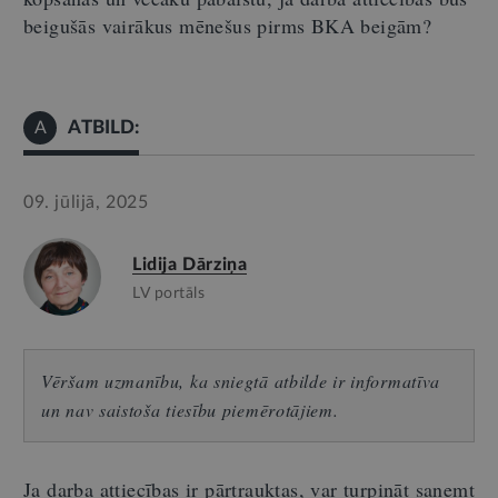
beigušās vairākus mēnešus pirms BKA beigām?
ATBILD:
A
09. jūlijā, 2025
Lidija Dārziņa
LV portāls
Vēršam uzmanību, ka sniegtā atbilde ir informatīva
un nav saistoša tiesību piemērotājiem.
Ja darba attiecības ir pārtrauktas, var turpināt saņemt