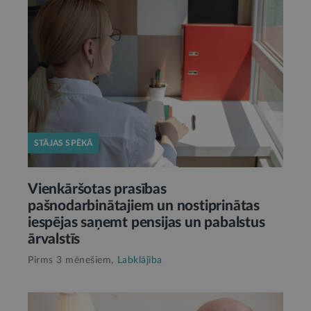
STĀJAS SPĒKĀ
Vienkāršotas prasības
pašnodarbinātajiem un nostiprinātas
iespējas saņemt pensijas un pabalstus
ārvalstīs
Pirms 3 mēnešiem,
Labklājība