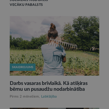
SOCIĀLAIS NODOKLIS
VECĀKU PABALSTS
SKAIDROJUMS
Darbs vasaras brīvlaikā. Kā atšķiras
bērnu un pusaudžu nodarbinātība
Pirms 2 mēnešiem,
Labklājība