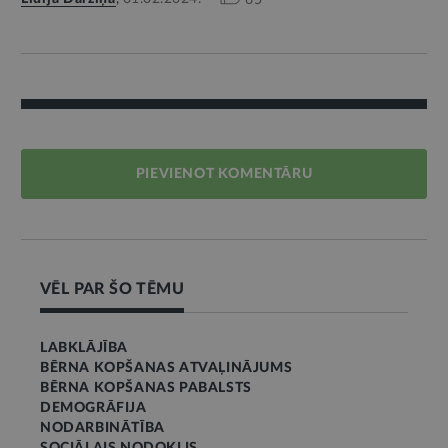
65
PIEVIENOT KOMENTĀRU
VĒL PAR ŠO TĒMU
LABKLĀJĪBA
BĒRNA KOPŠANAS ATVAĻINĀJUMS
BĒRNA KOPŠANAS PABALSTS
DEMOGRĀFIJA
NODARBINĀTĪBA