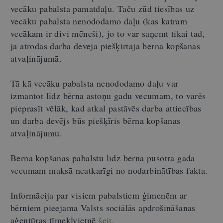
vecāku pabalsta pamatdaļu. Taču zūd tiesības uz
vecāku pabalsta nenododamo daļu (kas katram
vecākam ir divi mēneši), jo to var saņemt tikai tad,
ja atrodas darba devēja piešķirtajā bērna kopšanas
atvaļinājumā.
Tā kā vecāku pabalsta nenododamo daļu var
izmantot līdz bērna astoņu gadu vecumam, to varēs
pieprasīt vēlāk, kad atkal pastāvēs darba attiecības
un darba devējs būs piešķīris bērna kopšanas
atvaļinājumu.
Bērna kopšanas pabalstu līdz bērna pusotra gada
vecumam maksā neatkarīgi no nodarbinātības fakta.
Informācija par visiem pabalstiem ģimenēm ar
bērniem pieejama Valsts sociālās apdrošināšanas
aģentūras tīmekļvietnē
šeit
.