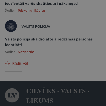
iedzīvotāji varēs skatīties arī nākamgad
Šodien,
Telekomunikācijas
VALSTS POLICIJA
Valsts policija skaidro attēlā redzamās personas
identitāti
Šodien,
Noziedzība
Rādīt vēl
CILVĒKS · VALSTS ·
LIKUMS