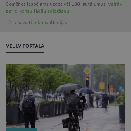
Šomēnes iespējams uzdot vēl 188 jautājumus.
Vairāk
par e‑konsultāciju sniegšanu
Iepazīsti e-konsultācijas
VĒL LV PORTĀLĀ