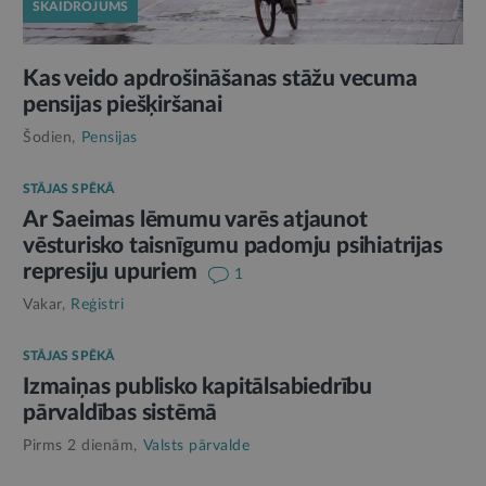
SKAIDROJUMS
Kas veido apdrošināšanas stāžu vecuma
pensijas piešķiršanai
Šodien,
Pensijas
STĀJAS SPĒKĀ
Ar Saeimas lēmumu varēs atjaunot
vēsturisko taisnīgumu padomju psihiatrijas
represiju upuriem
1
Vakar,
Reģistri
STĀJAS SPĒKĀ
Izmaiņas publisko kapitālsabiedrību
pārvaldības sistēmā
Pirms 2 dienām,
Valsts pārvalde