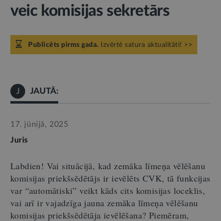
veic komisijas sekretārs
Publicēts pirms gada.
Izvērtē satura aktualitāti! >>
JAUTĀ:
J
17. jūnijā, 2025
Juris
Labdien! Vai situācijā, kad zemāka līmeņa vēlēšanu
komisijas priekšsēdētājs ir ievēlēts CVK, tā funkcijas
var
“
automātiski
”
veikt kāds cits komisijas loceklis,
vai arī ir vajadzīga jauna zemāka līmeņa vēlēšanu
komisijas priekšsēdētāja ievēlēšana? Piemēram,