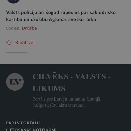
Valsts policija arī šogad rūpēsies par sabiedrisko
kārtību un drošību Aglonas svētku laikā
Šodien,
Drošība
Rādīt vēl
CILVĒKS · VALSTS ·
LIKUMS
Portāls par Latviju un mums Latvijā.
Palīgs tiesību aktu izpratnei.
PAR LV PORTĀLU
LIETOŠANAS NOTEIKUMI