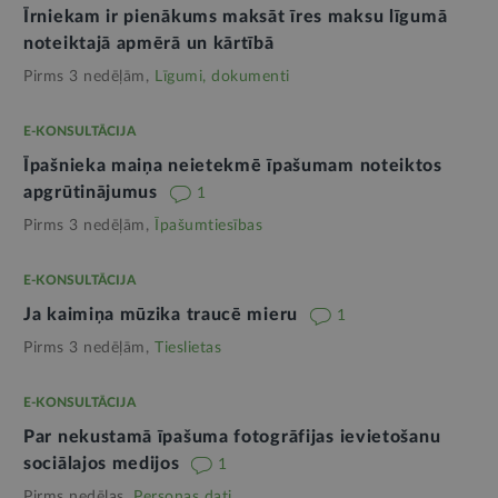
Īrniekam ir pienākums maksāt īres maksu līgumā
noteiktajā apmērā un kārtībā
Pirms 3 nedēļām,
Līgumi, dokumenti
E-KONSULTĀCIJA
Īpašnieka maiņa neietekmē īpašumam noteiktos
apgrūtinājumus
1
Pirms 3 nedēļām,
Īpašumtiesības
E-KONSULTĀCIJA
Ja kaimiņa mūzika traucē mieru
1
Pirms 3 nedēļām,
Tieslietas
E-KONSULTĀCIJA
Par nekustamā īpašuma fotogrāfijas ievietošanu
sociālajos medijos
1
Pirms nedēļas,
Personas dati