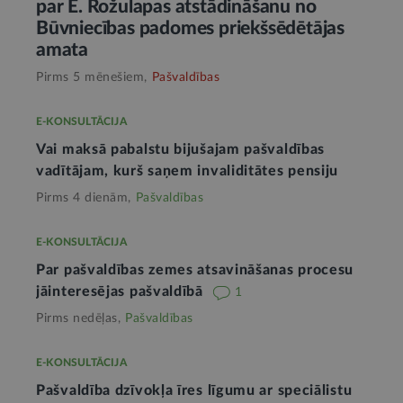
par E. Rožulapas atstādināšanu no
Būvniecības padomes priekšsēdētājas
amata
Pirms 5 mēnešiem,
Pašvaldības
E-KONSULTĀCIJA
Vai maksā pabalstu bijušajam pašvaldības
vadītājam, kurš saņem invaliditātes pensiju
Pirms 4 dienām,
Pašvaldības
E-KONSULTĀCIJA
Par pašvaldības zemes atsavināšanas procesu
jāinteresējas pašvaldībā
1
Pirms nedēļas,
Pašvaldības
E-KONSULTĀCIJA
Pašvaldība dzīvokļa īres līgumu ar speciālistu