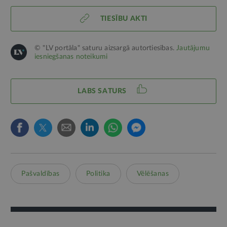
TIESĪBU AKTI
© "LV portāla" saturu aizsargā autortiesības.
Jautājumu
iesniegšanas noteikumi
LABS SATURS
Pašvaldības
Politika
Vēlēšanas