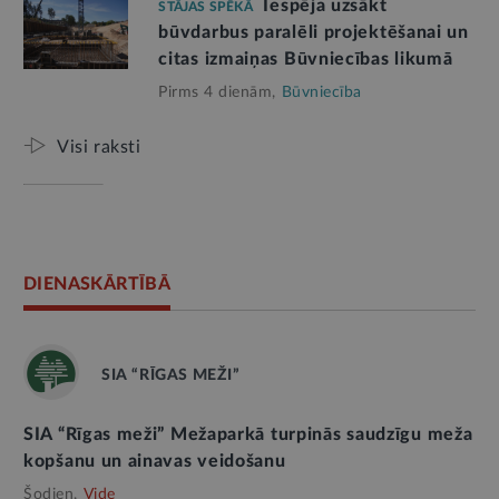
Iespēja uzsākt
STĀJAS SPĒKĀ
būvdarbus paralēli projektēšanai un
citas izmaiņas Būvniecības likumā
Pirms 4 dienām,
Būvniecība
Visi raksti
DIENASKĀRTĪBĀ
SIA “RĪGAS MEŽI”
SIA “Rīgas meži” Mežaparkā turpinās saudzīgu meža
kopšanu un ainavas veidošanu
Šodien,
Vide