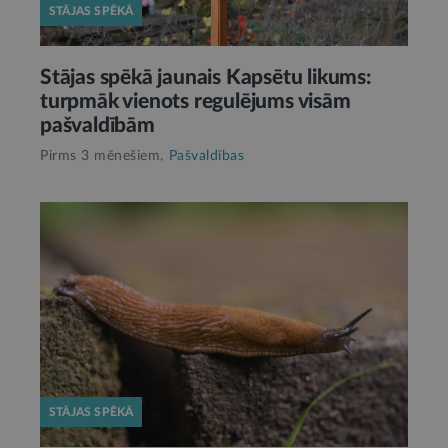
STĀJAS SPĒKĀ
Stājas spēkā jaunais Kapsētu likums:
turpmāk vienots regulējums visām
pašvaldībām
Pirms 3 mēnešiem,
Pašvaldības
STĀJAS SPĒKĀ