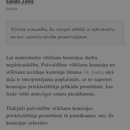
Sandis Zellis
jurists
Vēršam uzmanību, ka sniegtā atbilde ir informatīva
un nav saistoša tiesību piemērotājiem.
Lai nodrošinātu vēlēšanu komisijas darba
nepārtrauktību, Pašvaldības vēlēšanu komisiju un
vēlēšanu iecirkņu komisiju likuma
14. panta
otrā
daļa ir interpretējama paplašināti, ar to saprotot
komisijas priekšsēdētāja jebkādu prombūtni, kas
liedz veikt attiecīgos amata pienākumus.
Tādējādi pašvaldību vēlēšanu komisijas
priekšsēdētāja prombūtnē tā pienākumus veic šīs
komisijas sekretārs.