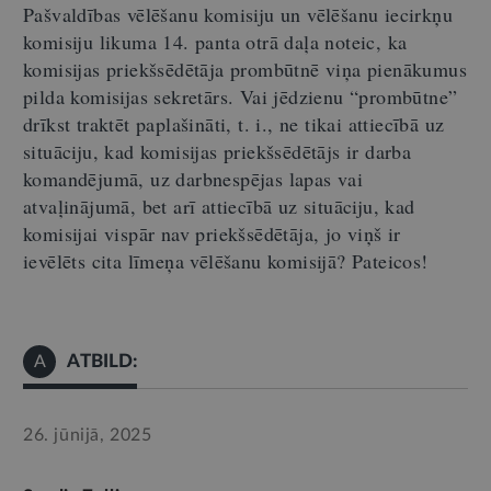
Pašvaldības vēlēšanu komisiju un vēlēšanu iecirkņu
komisiju likuma 14. panta otrā daļa noteic, ka
komisijas priekšsēdētāja prombūtnē viņa pienākumus
pilda komisijas sekretārs. Vai jēdzienu
“
prombūtne
”
drīkst traktēt paplašināti, t.
i.
,
ne tikai attiecībā uz
situāciju, kad komisijas priekšsēdētājs ir darba
komandējumā, uz
darbnespējas
lapas vai
atvaļinājumā, bet arī attiecībā uz situāciju, kad
komisijai vispār nav priekšsēdētāja, jo viņš ir
ievēlēts cita līmeņa vēlēšanu komisijā? Pateicos
!
ATBILD:
A
26. jūnijā, 2025