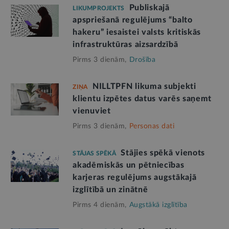
Publiskajā
LIKUMPROJEKTS
apspriešanā regulējums “balto
hakeru” iesaistei valsts kritiskās
infrastruktūras aizsardzībā
Pirms 3 dienām,
Drošība
NILLTPFN likuma subjekti
ZIŅA
klientu izpētes datus varēs saņemt
vienuviet
Pirms 3 dienām,
Personas dati
Stājies spēkā vienots
STĀJAS SPĒKĀ
akadēmiskās un pētniecības
karjeras regulējums augstākajā
izglītībā un zinātnē
Pirms 4 dienām,
Augstākā izglītība