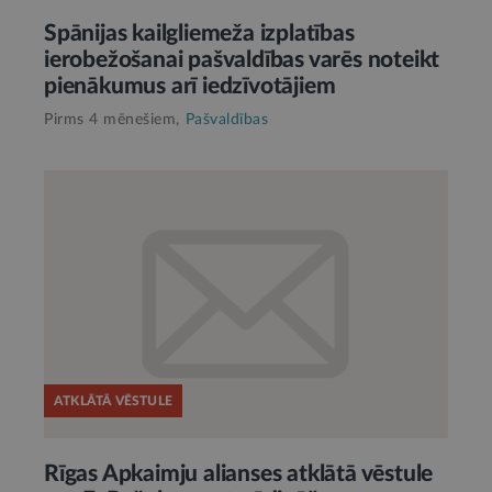
Spānijas kailgliemeža izplatības
ierobežošanai pašvaldības varēs noteikt
pienākumus arī iedzīvotājiem
Pirms 4 mēnešiem,
Pašvaldības
ATKLĀTĀ VĒSTULE
Rīgas Apkaimju alianses atklātā vēstule