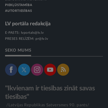
PIEKĻŪSTAMĪBA
AUTORTIESĪBAS
LV portāla redakcija
E-PASTS:
lvportals@lv.lv
PRESES RELĪZĒM:
pr@lv.lv
SEKO MUMS
"Ikvienam ir tiesības zināt savas
tiesības"
/Latvijas Republikas Satversmes 90. pants/