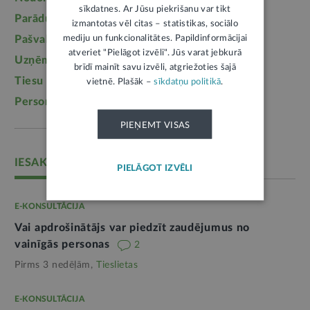
sīkdatnes. Ar Jūsu piekrišanu var tikt
Parādu piedziņa
(2558)
Labklājība
(2254)
izmantotas vēl citas – statistikas, sociālo
mediju un funkcionalitātes. Papildinformācijai
Pašvaldības
(2217)
Uzturlīdzekļi
(1457)
atveriet "Pielāgot izvēli". Jūs varat jebkurā
Uzņēmējdarbība
(1355)
Ģimene
(1241)
brīdī mainīt savu izvēli, atgriežoties šajā
Tiesu sistēma
(1099)
Izglītība
(1095)
vietnē. Plašāk –
sīkdatņu politikā
.
Personas dati
(1052)
PIEŅEMT VISAS
IESAKĀM
PIELĀGOT IZVĒLI
E-KONSULTĀCIJA
Vai apdrošinātājs var piedzīt zaudējumus no
vainīgās personas
2
Pirms 3 nedēļām,
Tieslietas
E-KONSULTĀCIJA