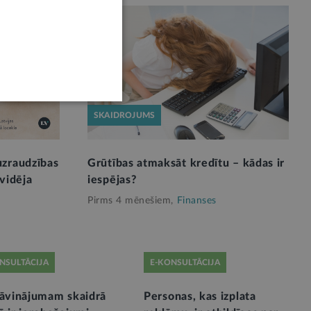
SKAIDROJUMS
uzraudzības
Grūtības atmaksāt kredītu – kādas ir
vidēja
iespējas?
Pirms 4 mēnešiem,
Finanses
NSULTĀCIJA
E-KONSULTĀCIJA
dāvinājumam skaidrā
Personas, kas izplata