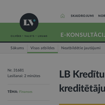
SKAIDROJUMI
NOR
E-KONSULTĀCI
Sākums
Visas atbildes
Neatbildētie jautājumi
Nr. 31681
LB Kredītu 
Lasīšanai: 2 minūtes
kreditētāju
TĒMA:
Finanses