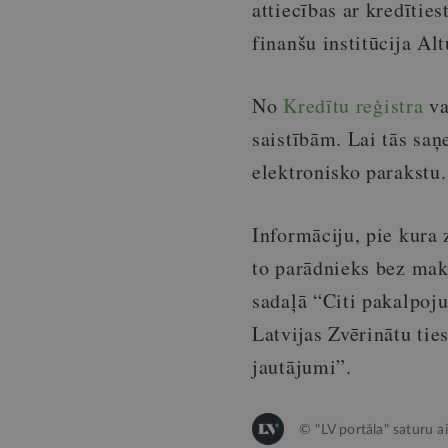
attiecības ar kredītie
finanšu institūcija Al
No
Kredītu reģistra
va
saistībām. Lai tās saņ
elektronisko parakstu.
Informāciju, pie kura z
to parādnieks bez mak
sadaļā “Citi pakalpoj
Latvijas Zvērinātu ti
jautājumi”.
© "LV portāla" saturu a