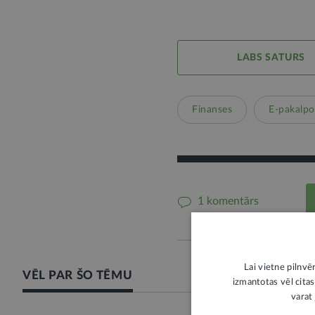
LABS SATURS
Finanses
E-pakalpo
1 komentārs
Lai vietne pilnvē
VĒL PAR ŠO TĒMU
izmantotas vēl citas
varat 