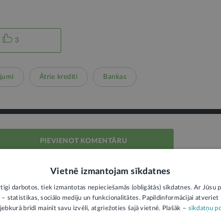
3
jumi
Ātrie kredīti
Bankas
PIEVIENOT KOMENTĀRU
Vietnē izmantojam sīkdatnes
rtīgi darbotos, tiek izmantotas nepieciešamās (obligātās) sīkdatnes. Ar Jūsu p
 – statistikas, sociālo mediju un funkcionalitātes. Papildinformācijai atveriet "
jebkurā brīdī mainīt savu izvēli, atgriežoties šajā vietnē. Plašāk –
sīkdatņu po