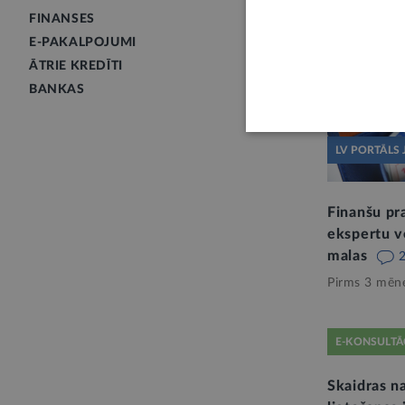
FINANSES
E-PAKALPOJUMI
ĀTRIE KREDĪTI
BANKAS
LV PORTĀLS 
Finanšu pra
ekspertu v
malas
Pirms 3 mēn
E-KONSULTĀ
Skaidras n