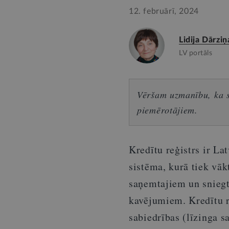
12. februārī, 2024
Lidija Dārziņ
LV portāls
Vēršam uzmanību, ka sn
piemērotājiem.
Kredītu reģistrs ir La
sistēma, kurā tiek vāk
saņemtajiem un snieg
kavējumiem. Kredītu re
sabiedrības (līzinga s