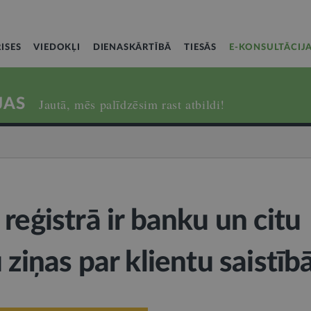
ISES
VIEDOKĻI
DIENASKĀRTĪBĀ
TIESĀS
E-KONSULTĀCIJ
JAS
Jautā, mēs palīdzēsim rast atbildi!
reģistrā ir banku un citu
 ziņas par klientu saistī