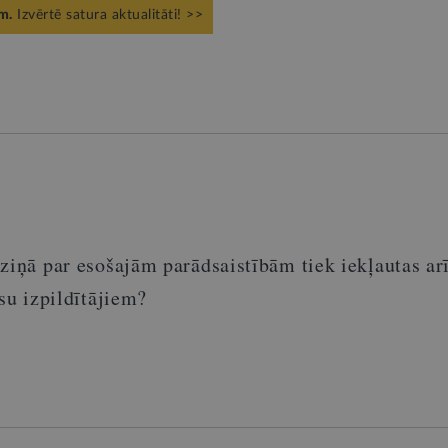
m.
Izvērtē satura aktualitāti! >>
ziņā par esošajām parādsaistībām tiek iekļautas ar
esu izpildītājiem?