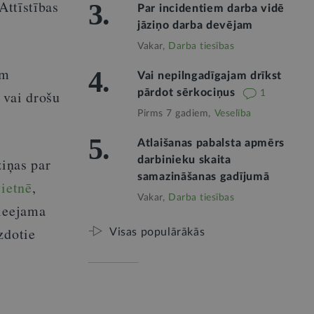
Attīstības
3.
Par incidentiem darba vidē
jāziņo darba devējam
Vakar,
Darba tiesības
ām
4.
Vai nepilngadīgajam drīkst
pārdot sērkociņus
 vai drošu
1
Pirms 7 gadiem,
Veselība
5.
Atlaišanas pabalsta apmērs
darbinieku skaita
ziņas par
samazināšanas gadījumā
vietnē
,
Vakar,
Darba tiesības
pieejama
zdotie
Visas populārākās