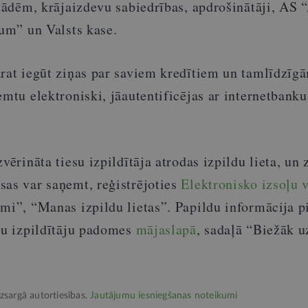
stādēm, krājaizdevu sabiedrības, apdrošinātāji, AS “
tum” un Valsts kase.
rat iegūt ziņas par saviem kredītiem un tamlīdzīg
emtu elektroniski, jāautentificējas ar internetbanku
vērināta tiesu izpildītāja atrodas izpildu lieta, un 
sas var saņemt, reģistrējoties
Elektronisko izsoļu 
umi”, “Manas izpildu lietas”. Papildu informācija 
esu izpildītāju padomes
mājaslapā
, sadaļā “Biežāk u
izsargā autortiesības.
Jautājumu iesniegšanas noteikumi