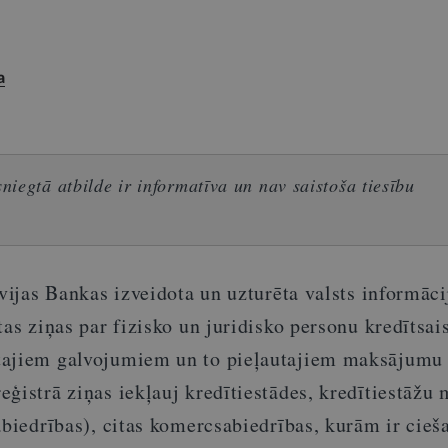
a
iegtā atbilde ir informatīva un nav saistoša tiesību
tvijas Bankas izveidota un uzturēta valsts informāci
tas ziņas par fizisko un juridisko personu kredītsai
tajiem galvojumiem un to pieļautajiem maksājumu
ģistrā ziņas iekļauj kredītiestādes, kredītiestāžu 
abiedrības), citas komercsabiedrības, kurām ir cieš