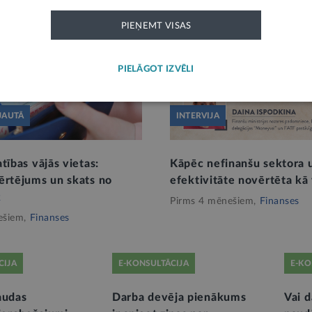
PIEŅEMT VISAS
PIELĀGOT IZVĒLI
JAUTĀ
INTERVIJA
tības vājās vietas:
Kāpēc nefinanšu sektora 
ērtējums un skats no
efektivitāte novērtēta kā 
2
Pirms 4 mēnešiem,
Finanses
ešiem,
Finanses
CIJA
E-KONSULTĀCIJA
E-KO
audas
Darba devēja pienākums
Vai 