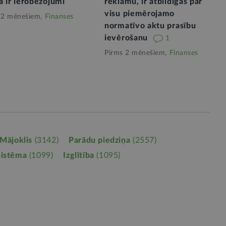
ā ir ierobežojumi
reklāmu, ir atbildīgas par
visu piemērojamo
 2 mēnešiem,
Finanses
normatīvo aktu prasību
ievērošanu
1
Pirms 2 mēnešiem,
Finanses
Mājoklis
(3142)
Parādu piedziņa
(2557)
sistēma
(1099)
Izglītība
(1095)