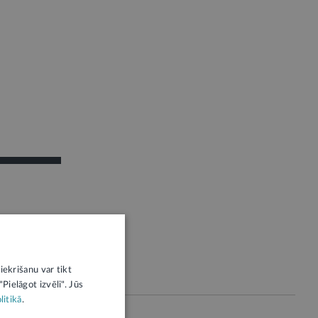
iekrišanu var tikt
Pielāgot izvēli". Jūs
litikā
.