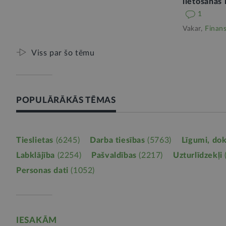
lietošanas
1
Vakar,
Finan
Viss par šo tēmu
POPULĀRĀKĀS TĒMAS
Tieslietas
(6245)
Darba tiesības
(5763)
Līgumi, do
Labklājība
(2254)
Pašvaldības
(2217)
Uzturlīdzekļi
Personas dati
(1052)
IESAKĀM