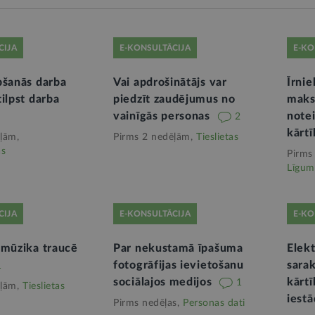
CIJA
E-KONSULTĀCIJA
E-KO
bšanās darba
Vai apdrošinātājs var
Īrni
ilpst darba
piedzīt zaudējumus no
maks
vainīgās personas
note
2
kārtī
ļām,
Pirms 2 nedēļām,
Tieslietas
as
Pirms
Līgum
CIJA
E-KONSULTĀCIJA
E-KO
 mūzika traucē
Par nekustamā īpašuma
Elekt
fotogrāfijas ievietošanu
sara
1
sociālajos medijos
kārtī
1
ļām,
Tieslietas
iest
Pirms nedēļas,
Personas dati