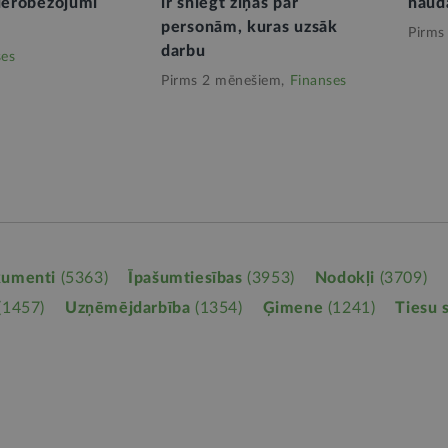
 ierobežojumi
ir sniegt ziņas par
naud
personām, kuras uzsāk
Pirms
darbu
ses
Pirms 2 mēnešiem,
Finanses
kumenti
(5363)
Īpašumtiesības
(3953)
Nodokļi
(3709)
(1457)
Uzņēmējdarbība
(1354)
Ģimene
(1241)
Tiesu 