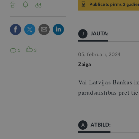
Publicēts pirms 2 gadie
JAUTĀ:
J
1
3
05. februārī, 2024
Zaiga
Vai Latvijas Bankas iz
parādsaistības pret ti
ATBILD:
A