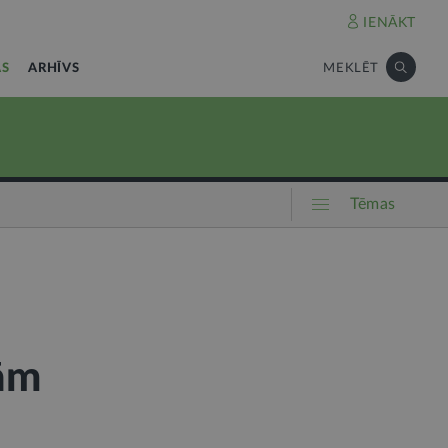
IENĀKT
AS
ARHĪVS
MEKLĒT
Tēmas
bām