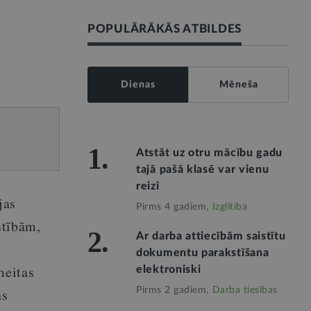
POPULĀRĀKĀS ATBILDES
Dienas
Mēneša
1.
Atstāt uz otru mācību gadu
tajā pašā klasē var vienu
reizi
jas
Pirms 4 gadiem,
Izglītība
stībām,
2.
Ar darba attiecībām saistītu
dokumentu parakstīšana
meitas
elektroniski
as
Pirms 2 gadiem,
Darba tiesības