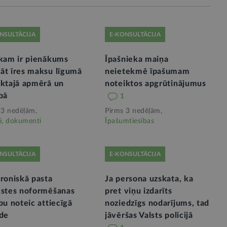
NSULTĀCIJA
E-KONSULTĀCIJA
ekam ir pienākums
Īpašnieka maiņa
āt īres maksu līgumā
neietekmē īpašumam
iktajā apmērā un
noteiktos apgrūtinājumus
bā
1
 3 nedēļām,
Pirms 3 nedēļām,
i, dokumenti
Īpašumtiesības
NSULTĀCIJA
E-KONSULTĀCIJA
roniskā pasta
Ja persona uzskata, ka
kstes noformēšanas
pret viņu izdarīts
bu noteic attiecīgā
noziedzīgs nodarījums, tad
āde
jāvēršas Valsts policijā