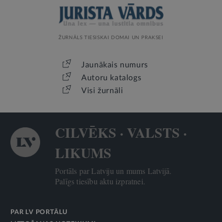
ŽURNĀLS TIESISKAI DOMAI UN PRAKSEI
Jaunākais numurs
Autoru katalogs
Visi žurnāli
CILVĒKS · VALSTS ·
LIKUMS
Portāls par Latviju un mums Latvijā.
Palīgs tiesību aktu izpratnei.
PAR LV PORTĀLU