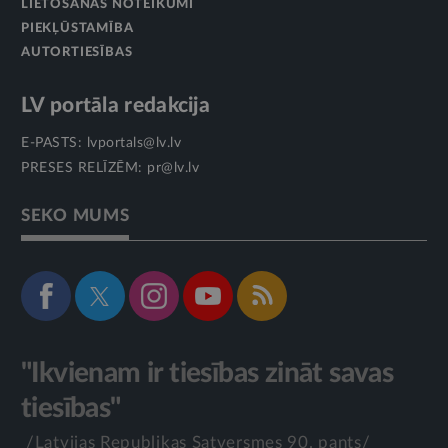
LIETOŠANAS NOTEIKUMI
PIEKĻŪSTAMĪBA
AUTORTIESĪBAS
LV portāla redakcija
E-PASTS:
lvportals@lv.lv
PRESES RELĪZĒM:
pr@lv.lv
SEKO MUMS
"Ikvienam ir tiesības zināt savas
tiesības"
/Latvijas Republikas Satversmes 90. pants/