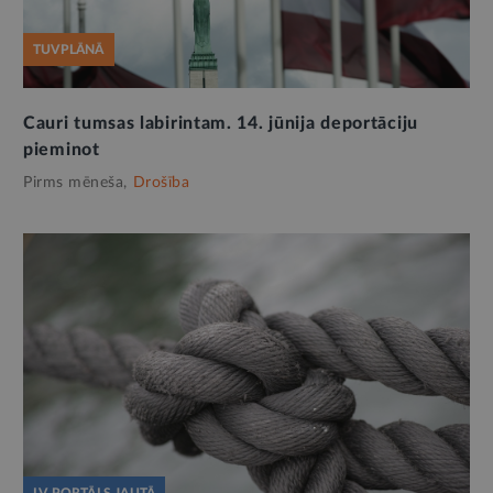
TUVPLĀNĀ
Cauri tumsas labirintam. 14. jūnija deportāciju
pieminot
Pirms mēneša,
Drošība
LV PORTĀLS JAUTĀ