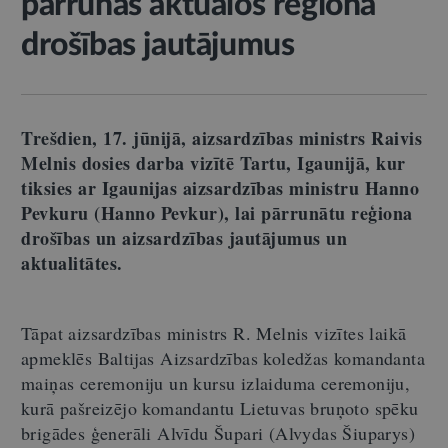
pārrunās aktuālos reģiona
drošības jautājumus
Trešdien, 17. jūnijā, aizsardzības ministrs Raivis
Melnis dosies darba vizītē Tartu, Igaunijā, kur
tiksies ar Igaunijas aizsardzības ministru Hanno
Pevkuru (Hanno Pevkur), lai pārrunātu reģiona
drošības un aizsardzības jautājumus un
aktualitātes.
Tāpat aizsardzības ministrs R. Melnis vizītes laikā
apmeklēs Baltijas Aizsardzības koledžas komandanta
maiņas ceremoniju un kursu izlaiduma ceremoniju,
kurā pašreizējo komandantu Lietuvas bruņoto spēku
brigādes ģenerāli Alvīdu Šupari (Alvydas Šiuparys)