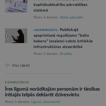
kapitālsabiedrību pārvaldības
sistēmā
Pirms 4 dienām,
Valsts pārvalde
Publiskajā
LIKUMPROJEKTS
apspriešanā regulējums “balto
hakeru” iesaistei valsts kritiskās
infrastruktūras aizsardzībā
Pirms 5 dienām,
Drošība
Visi raksti
E-KONSULTĀCIJA
Īres līgumā norādītajām personām ir tiesības
īrētajās telpās deklarēt dzīvesvietu
Pirms 3 dienām,
Līgumi, dokumenti