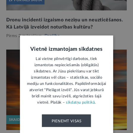
Dronu incidenti izgaismo neziņu un neuzticēšanos.
Kā Latvijā izveidot noturības kultūru?
Pirms 2 mēnešiem,
Drošība
Vietnē izmantojam sīkdatnes
Lai vietne pilnvērtīgi darbotos, tiek
izmantotas nepieciešamās (obligātās)
sīkdatnes. Ar Jūsu piekrišanu var tikt
izmantotas vēl citas – statistikas, sociālo
mediju un funkcionalitātes. Papildinformācijai
atveriet "Pielāgot izvēli". Jūs varat jebkurā
brīdī mainīt savu izvēli, atgriežoties šajā
vietnē. Plašāk –
sīkdatņu politikā
.
SKAIDROJUMS
PIEŅEMT VISAS