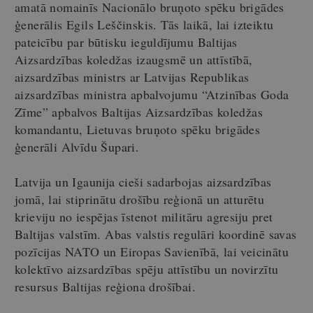
amatā nomainīs Nacionālo bruņoto spēku brigādes
ģenerālis Egils Leščinskis. Tās laikā, lai izteiktu
pateicību par būtisku ieguldījumu Baltijas
Aizsardzības koledžas izaugsmē un attīstībā,
aizsardzības ministrs ar Latvijas Republikas
aizsardzības ministra apbalvojumu “Atzinības Goda
Zīme” apbalvos Baltijas Aizsardzības koledžas
komandantu, Lietuvas bruņoto spēku brigādes
ģenerāli Alvīdu Šupari.
Latvija un Igaunija cieši sadarbojas aizsardzības
jomā, lai stiprinātu drošību reģionā un atturētu
krieviju no iespējas īstenot militāru agresiju pret
Baltijas valstīm. Abas valstis regulāri koordinē savas
pozīcijas NATO un Eiropas Savienībā, lai veicinātu
kolektīvo aizsardzības spēju attīstību un novirzītu
resursus Baltijas reģiona drošībai.