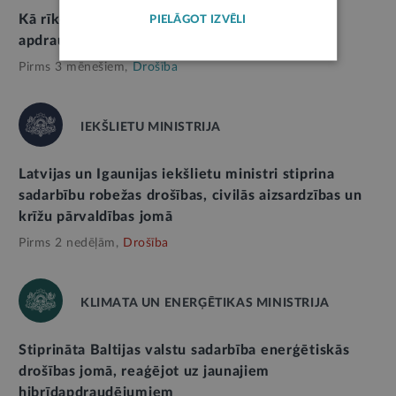
Kā rīkoties un kur meklēt informāciju gaisa
PIELĀGOT IZVĒLI
apdraudējuma gadījumā
Pirms 3 mēnešiem,
Drošība
IEKŠLIETU MINISTRIJA
Latvijas un Igaunijas iekšlietu ministri stiprina
sadarbību robežas drošības, civilās aizsardzības un
krīžu pārvaldības jomā
Pirms 2 nedēļām,
Drošība
KLIMATA UN ENERĢĒTIKAS MINISTRIJA
Stiprināta Baltijas valstu sadarbība enerģētiskās
drošības jomā, reaģējot uz jaunajiem
hibrīdapdraudējumiem