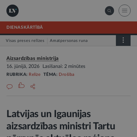
DIENASKĀRTĪBĀ
Visas preses relīzes
Amatpersonas runa
Atklātā vēstule
Relīze
Aizsardzības ministrija
16. jūnijā, 2026
Lasīšanai: 2 minūtes
RUBRIKA:
Relīze
TĒMA:
Drošība
Latvijas un Igaunijas
aizsardzības ministri Tartu