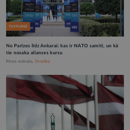
TUVPLĀNĀ
No Parīzes līdz Ankarai: kas ir NATO samiti, un kā
tie nosaka alianses kursu
Pirms mēneša,
Drošība