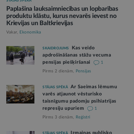
STĀJAS SPĒKĀ
Paplašina lauksaimniecības un lopbarības
produktu klāstu, kurus nevarēs ievest no
Krievijas un Baltkrievijas
Vakar,
Ekonomika
Kas veido
SKAIDROJUMS
apdrošināšanas stāžu vecuma
pensijas piešķiršanai
1
Pirms 2 dienām,
Pensijas
Ar Saeimas lēmumu
STĀJAS SPĒKĀ
varēs atjaunot vēsturisko
taisnīgumu padomju psihiatrijas
represiju upuriem
1
Pirms 3 dienām,
Reģistri
Izmaiņas publisko
STĀJAS SPĒKĀ