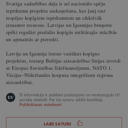
Svarīga sadarbības daļa ir arī nacionālo spēju
iepirkumu projektu saskaņošana, kas ļauj rast
iespējas kopīgiem iepirkumiem un efektīvāk
izmantot resursus. Latvijas un Igaunijas bruņotie
spēki regulāri piedalās kopīgās militārajās mācībās
un apmainās ar pieredzi.
Latvija un Igaunija īsteno vairākus kopīgus
projektus, tostarp Baltijas aizsardzības līnijas izveidi
ar Eiropas Savienības līdzfinansējumu, NATO 1.
Vācijas–Nīderlandes korpusa integrēšanu reģiona
aizsardzībai.
Šī informācija ir publisks paziņojums un neatspoguļo LV
portāla viedokli. Par tās saturu atbild iesūtītājs.
Publicēšanas noteikumi
LABS SATURS