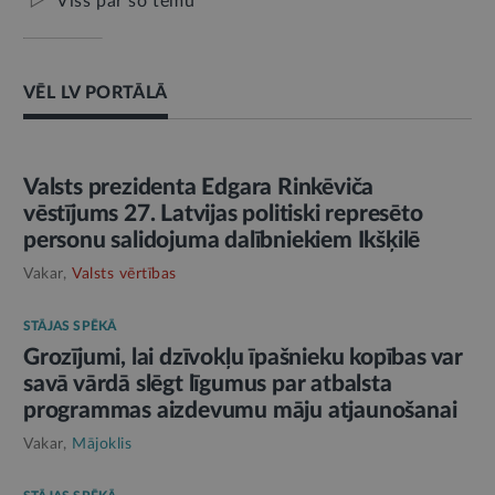
Viss par šo tēmu
VĒL LV PORTĀLĀ
AMATPERSONAS RUNA
Valsts prezidenta Edgara Rinkēviča
vēstījums 27. Latvijas politiski represēto
personu salidojuma dalībniekiem Ikšķilē
Vakar,
Valsts vērtības
STĀJAS SPĒKĀ
Grozījumi, lai dzīvokļu īpašnieku kopības var
savā vārdā slēgt līgumus par atbalsta
programmas aizdevumu māju atjaunošanai
Vakar,
Mājoklis