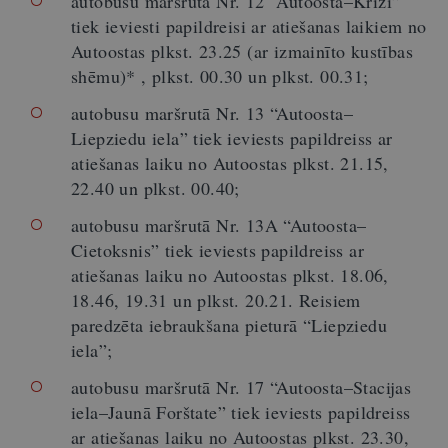
autobusu maršrutā Nr. 12 “Autoosta–Križi”
tiek ieviesti papildreisi ar atiešanas laikiem no
Autoostas plkst. 23.25 (ar izmainīto kustības
shēmu)* , plkst. 00.30 un plkst. 00.31;
autobusu maršrutā Nr. 13 “Autoosta–
Liepziedu iela” tiek ieviests papildreiss ar
atiešanas laiku no Autoostas plkst. 21.15,
22.40 un plkst. 00.40;
autobusu maršrutā Nr. 13A “Autoosta–
Cietoksnis” tiek ieviests papildreiss ar
atiešanas laiku no Autoostas plkst. 18.06,
18.46, 19.31 un plkst. 20.21. Reisiem
paredzēta iebraukšana pieturā “Liepziedu
iela”;
autobusu maršrutā Nr. 17 “Autoosta–Stacijas
iela–Jaunā Forštate” tiek ieviests papildreiss
ar atiešanas laiku no Autoostas plkst. 23.30,