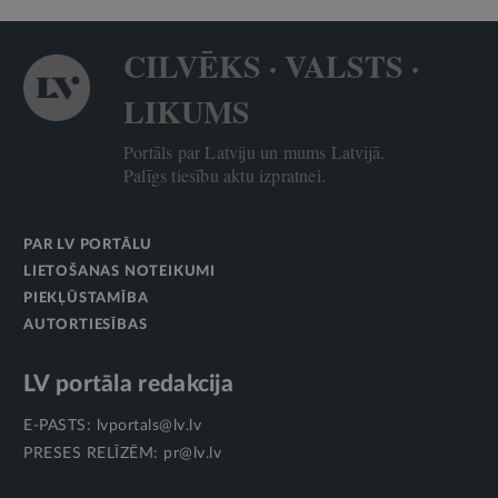
CILVĒKS · VALSTS ·
LIKUMS
Portāls par Latviju un mums Latvijā.
Palīgs tiesību aktu izpratnei.
PAR LV PORTĀLU
LIETOŠANAS NOTEIKUMI
PIEKĻŪSTAMĪBA
AUTORTIESĪBAS
LV portāla redakcija
E-PASTS:
lvportals@lv.lv
PRESES RELĪZĒM:
pr@lv.lv