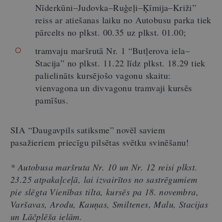
Nīderkūni–Judovka–Ruģeļi–Ķīmija–Križi”
reiss ar atiešanas laiku no Autobusu parka tiek
pārcelts no plkst. 00.35 uz plkst. 01.00;
tramvaju maršrutā Nr. 1 “Butļerova iela–
Stacija” no plkst. 11.22 līdz plkst. 18.29 tiek
palielināts kursējošo vagonu skaitu:
vienvagona un divvagonu tramvaji kursēs
pamīšus.
SIA “Daugavpils satiksme” novēl saviem
pasažieriem priecīgu pilsētas svētku svinēšanu!
* Autobusa maršruta Nr. 10 un Nr. 12 reisi plkst.
23.25 atpakaļceļā, lai izvairītos no sastrēgumiem
pie slēgta Vienības tilta, kursēs pa 18. novembra,
Varšavas, Arodu, Kauņas, Smiltenes, Malu, Stacijas
un Lāčplēša ielām.