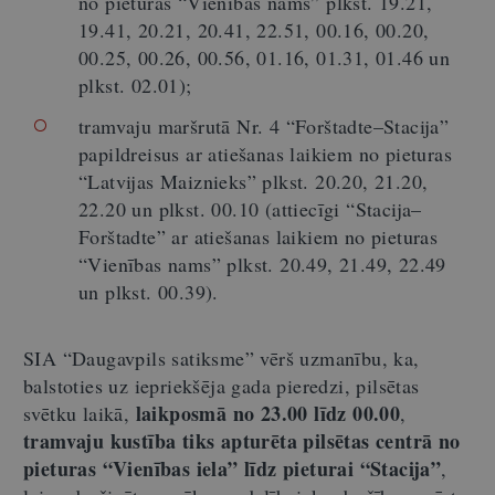
no pieturas “Vienības nams” plkst. 19.21,
19.41, 20.21, 20.41, 22.51, 00.16, 00.20,
00.25, 00.26, 00.56, 01.16, 01.31, 01.46 un
plkst. 02.01);
tramvaju maršrutā Nr. 4 “Forštadte–Stacija”
papildreisus ar atiešanas laikiem no pieturas
“Latvijas Maiznieks” plkst. 20.20, 21.20,
22.20 un plkst. 00.10 (attiecīgi “Stacija–
Forštadte” ar atiešanas laikiem no pieturas
“Vienības nams” plkst. 20.49, 21.49, 22.49
un plkst. 00.39).
SIA “Daugavpils satiksme” vērš uzmanību, ka,
balstoties uz iepriekšēja gada pieredzi, pilsētas
laikposmā no 23.00 līdz 00.00
svētku laikā,
,
tramvaju kustība tiks apturēta pilsētas centrā no
pieturas “Vienības iela” līdz pieturai “Stacija”
,