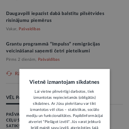
Daugavpilī iepazīst dabā balstītu pilsētvides
risinājumu piemērus
Vakar,
Pašvaldības
Grantu programmā “Impulss” remigrācijas
veicināšanai saņemti četri pieteikumi
Pirms 2 dienām,
Pašvaldības
Rādīt vēl
Vietnē izmantojam sīkdatnes
Lai vietne pilnvērtīgi darbotos, tiek
VĒL PAR ŠO TĒMU
izmantotas nepieciešamās (obligātās)
sīkdatnes. Ar Jūsu piekrišanu var tikt
izmantotas vēl citas – statistikas, sociālo
PAŠVALDĪBAS
mediju un funkcionalitātes. Papildinformācijai
CEĻU SATIKSME
atveriet "Pielāgot izvēli". Jūs varat jebkurā
SATIKSME
brīdī mainīt savu izvēli, atgriežoties šajā