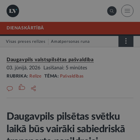
DIENASKĀRTĪBĀ
Visas preses relīzes
Amatpersonas runa
Atklātā vēstule
Relīze
Daugavpils valstspilsētas pašvaldība
03. jūnijā, 2026
Lasīšanai: 5 minūtes
RUBRIKA:
Relīze
TĒMA:
Pašvaldības
Daugavpils pilsētas svētku
laikā būs vairāki sabiedriskā