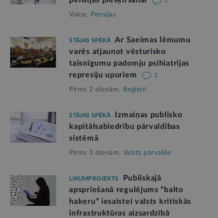
pensijas piešķiršanai
1
Vakar,
Pensijas
Ar Saeimas lēmumu
STĀJAS SPĒKĀ
varēs atjaunot vēsturisko
taisnīgumu padomju psihiatrijas
represiju upuriem
1
Pirms 2 dienām,
Reģistri
Izmaiņas publisko
STĀJAS SPĒKĀ
kapitālsabiedrību pārvaldības
sistēmā
Pirms 3 dienām,
Valsts pārvalde
Publiskajā
LIKUMPROJEKTS
apspriešanā regulējums “balto
hakeru” iesaistei valsts kritiskās
infrastruktūras aizsardzībā