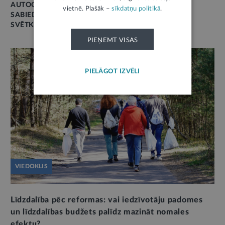
AUTOCEĻI, IELAS
vietnē. Plašāk –
sīkdatņu politikā
.
SABIEDRISKAIS TRANSPORTS
SVĒTKI
PIEŅEMT VISAS
PIELĀGOT IZVĒLI
VIEDOKLIS
Līdzdalība pēc reformas: vai iedzīvotāju padomes
un līdzdalības budžets palīdz mazināt nomales
efektu?