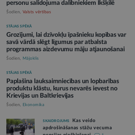
personu salidojuma dalībniekiem Ikšķilē
Šodien,
Valsts vērtības
STĀJAS SPĒKĀ
Grozījumi, lai dzīvokļu īpašnieku kopības var
savā vārdā slēgt līgumus par atbalsta
programmas aizdevumu māju atjaunošanai
Šodien,
Mājoklis
STĀJAS SPĒKĀ
Paplašina lauksaimniecības un lopbarības
produktu klāstu, kurus nevarēs ievest no
Krievijas un Baltkrievijas
Šodien,
Ekonomika
Kas veido
SKAIDROJUMS
apdrošināšanas stāžu vecuma