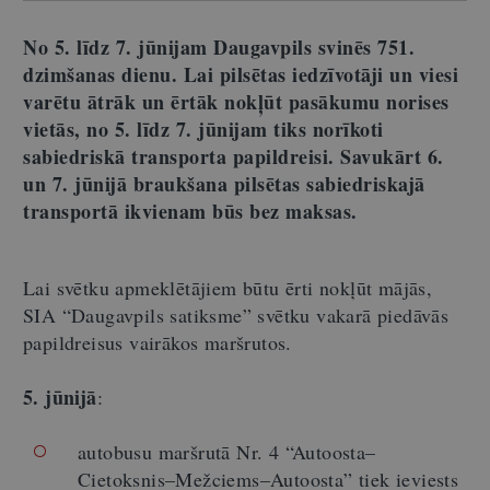
No 5. līdz 7. jūnijam Daugavpils svinēs 751.
dzimšanas dienu. Lai pilsētas iedzīvotāji un viesi
varētu ātrāk un ērtāk nokļūt pasākumu norises
vietās, no 5. līdz 7. jūnijam tiks norīkoti
sabiedriskā transporta papildreisi. Savukārt 6.
un 7. jūnijā braukšana pilsētas sabiedriskajā
transportā ikvienam būs bez maksas.
Lai svētku apmeklētājiem būtu ērti nokļūt mājās,
SIA “Daugavpils satiksme” svētku vakarā piedāvās
papildreisus vairākos maršrutos.
5. jūnijā
:
autobusu maršrutā Nr. 4 “Autoosta–
Cietoksnis–Mežciems–Autoosta” tiek ieviests