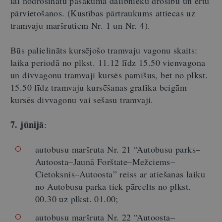
lai nodrošinātu pasākuma dalībnieku drošību un ērtu
pārvietošanos. (Kustības pārtraukums attiecas uz
tramvaju maršrutiem Nr. 1 un Nr. 4).
Būs palielināts kursējošo tramvaju vagonu skaits:
laika periodā no plkst. 11.12 līdz 15.50 vienvagona
un divvagonu tramvaji kursēs pamīšus, bet no plkst.
15.50 līdz tramvaju kursēšanas grafika beigām
kursēs divvagonu vai sešasu tramvaji.
7. jūnijā
:
autobusu maršruta Nr. 21 “Autobusu parks–
Autoosta–Jaunā Forštate–Mežciems–
Cietoksnis–Autoosta” reiss ar atiešanas laiku
no Autobusu parka tiek pārcelts no plkst.
00.30 uz plkst. 01.00;
autobusu maršruta Nr. 22 “Autoosta–