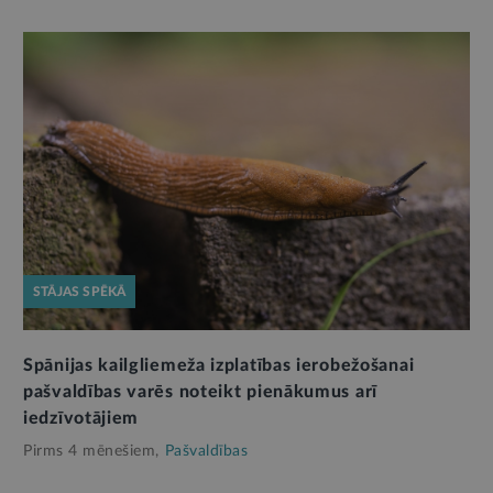
STĀJAS SPĒKĀ
Spānijas kailgliemeža izplatības ierobežošanai
pašvaldības varēs noteikt pienākumus arī
iedzīvotājiem
Pirms 4 mēnešiem,
Pašvaldības