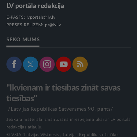
LV portāla redakcija
E-PASTS:
lvportals@lv.lv
PRESES RELĪZĒM:
pr@lv.lv
SEKO MUMS
"Ikvienam ir tiesības zināt savas
tiesības"
/Latvijas Republikas Satversmes 90. pants/
Jebkura materiāla izmantošana ir iespējama tikai ar LV portāla
redakcijas atļauju.
© VSIA "Latvijas Vēstnesis", Latvijas Republikas oficiālais