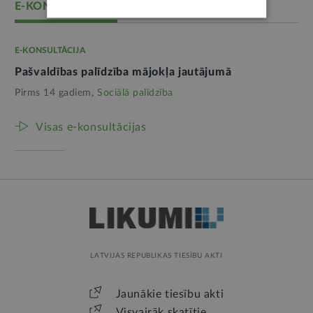
E-KONSULTĀCIJAS
E-KONSULTĀCIJA
Pašvaldības palīdzība mājokļa jautājumā
Pirms 14 gadiem,
Sociālā palīdzība
Visas e-konsultācijas
LATVIJAS REPUBLIKAS TIESĪBU AKTI
Jaunākie tiesību akti
Visvairāk skatītie