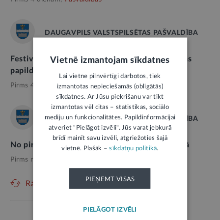
DAUGAVPILS VALSTSPILSĒTAS PAŠVALDĪBA
Festivāla “Artišoks” laikā Daugavpilī nodrošinās
Vietnē izmantojam sīkdatnes
papildu sabiedriskā transporta reisus
Lai vietne pilnvērtīgi darbotos, tiek
Pirms 4 dienām,
Pašvaldības
izmantotas nepieciešamās (obligātās)
sīkdatnes. Ar Jūsu piekrišanu var tikt
izmantotas vēl citas – statistikas, sociālo
mediju un funkcionalitātes. Papildinformācijai
DAUGAVPILS VALSTSPILSĒTAS PAŠVALDĪBA
atveriet "Pielāgot izvēli". Jūs varat jebkurā
brīdī mainīt savu izvēli, atgriežoties šajā
No pirmdienas ierobežos satiksmi Viestura ielā
vietnē. Plašāk –
sīkdatņu politikā
.
Pirms nedēļas,
Satiksme
PIEŅEMT VISAS
Rādīt vēl
PIELĀGOT IZVĒLI