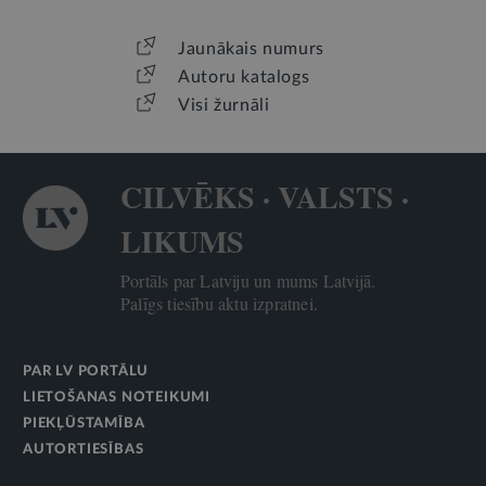
Jaunākais numurs
Autoru katalogs
Visi žurnāli
CILVĒKS · VALSTS ·
LIKUMS
Portāls par Latviju un mums Latvijā.
Palīgs tiesību aktu izpratnei.
PAR LV PORTĀLU
LIETOŠANAS NOTEIKUMI
PIEKĻŪSTAMĪBA
AUTORTIESĪBAS