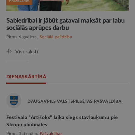
PROBLĒMA
Sabiedrībai ir jābūt gatavai maksāt par labu
sociālās aprūpes darbu
Pirms 6 gadiem,
Sociālā palīdzība
Visi raksti
DIENASKĀRTĪBĀ
DAUGAVPILS VALSTSPILSĒTAS PAŠVALDĪBA
Festivāla “Artišoks” laikā slēgs stāvlaukumu pie
Stropu pludmales
Pirms 3 dienām,
Pašvaldības