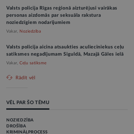
Valsts policija Rīgas reģionā aizturējusi vairākas
personas aizdomās par seksuāla rakstura
noziedzīgiem nodarījumiem
Vakar,
Noziedzība
Valsts policija aicina atsaukties aculieciniekus ceļu
satiksmes negadījumam Siguldā, Mazajā Gāles ielā
Vakar,
Ceļu satiksme
Rādīt vēl
VĒL PAR ŠO TĒMU
NOZIEDZĪBA
DROŠĪBA
KRIMINĀLPROCESS