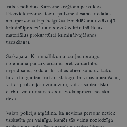
Valsts policijas Kurzemes reģiona pārvaldes
Dienvidkurzemes iecirkņa Izmeklēšanas nodaļas
amatpersonas ir pabeigušas izmeklēšanu uzsāktajā
kriminālprocesā un nodevušas krimināllietas
materiālus prokuratūrai kriminālvajāšanas
uzsākšanai.
Saskaņā ar Krimināllikumu par ļaunprātīgu
nolēmuma par aizsardzību pret vardarbību
nepildīšanu, soda ar brīvības atņemšanu uz laiku
līdz trim gadiem vai ar īslaicīgu brīvības atņemšanu,
vai ar probācijas uzraudzību, vai ar sabiedrisko
darbu, vai ar naudas sodu. Soda apmēru nosaka
tiesa.
Valsts policija atgādina, ka neviena persona netiek
uzskatīta par vainīgu, kamēr tās vaina noziedzīga
nodarījuma izdarīšanā netiek pierādīta likumā