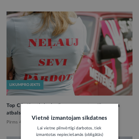
LIKUMPROJEKTS
Top Cilvēku tirdzniecības upuru atpazīšanas un
atbalsta likums
Vietnē izmantojam sīkdatnes
Pirms 4 mēnešiem,
Noziedzība
Lai vietne pilnvērtīgi darbotos, tiek
izmantotas nepieciešamās (obligātās)