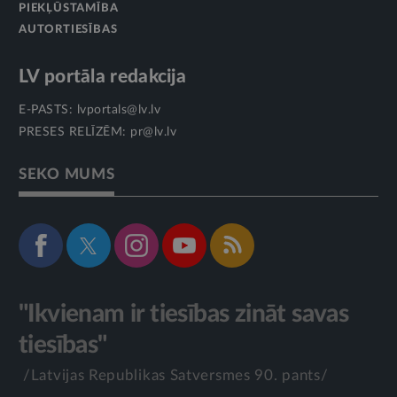
PIEKĻŪSTAMĪBA
AUTORTIESĪBAS
LV portāla redakcija
E-PASTS:
lvportals@lv.lv
PRESES RELĪZĒM:
pr@lv.lv
SEKO MUMS
"Ikvienam ir tiesības zināt savas
tiesības"
/Latvijas Republikas Satversmes 90. pants/