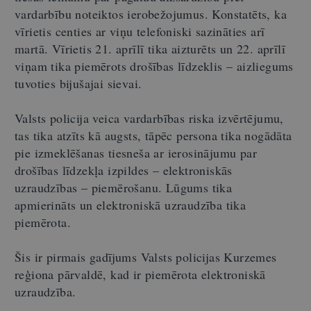
vardarbību noteiktos ierobežojumus. Konstatēts, ka
vīrietis centies ar viņu telefoniski sazināties arī
martā. Vīrietis 21. aprīlī tika aizturēts un 22. aprīlī
viņam tika piemērots drošības līdzeklis – aizliegums
tuvoties bijušajai sievai.
Valsts policija veica vardarbības riska izvērtējumu,
tas tika atzīts kā augsts, tāpēc persona tika nogādāta
pie izmeklēšanas tiesneša ar ierosinājumu par
drošības līdzekļa izpildes – elektroniskās
uzraudzības – piemērošanu. Lūgums tika
apmierināts un elektroniskā uzraudzība tika
piemērota.
Šis ir pirmais gadījums Valsts policijas Kurzemes
reģiona pārvaldē, kad ir piemērota elektroniskā
uzraudzība.