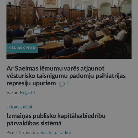
STĀJAS SPĒKĀ
Ar Saeimas lēmumu varēs atjaunot
vēsturisko taisnīgumu padomju psihiatrijas
represiju upuriem
1
Vakar,
Reģistri
STĀJAS SPĒKĀ
Izmaiņas publisko kapitālsabiedrību
pārvaldības sistēmā
Pirms 2 dienām,
Valsts pārvalde