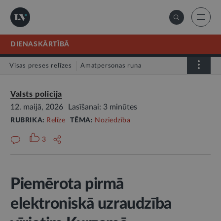
DIENASKĀRTĪBĀ
Visas preses relīzes
Amatpersonas runa
Atklātā vēstule
Relīze
Valsts policija
12. maijā, 2026
Lasīšanai: 3 minūtes
RUBRIKA:
Relīze
TĒMA:
Noziedzība
3
Piemērota pirmā
elektroniskā uzraudzība