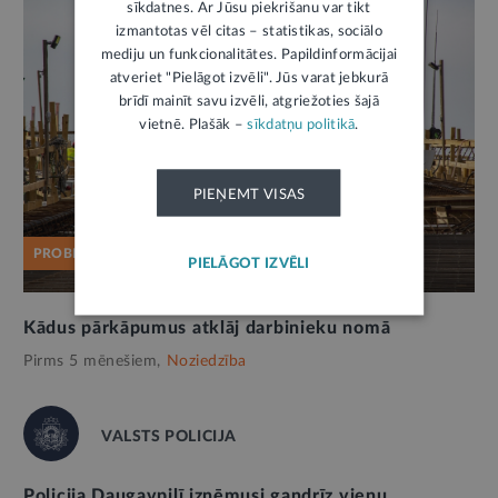
sīkdatnes. Ar Jūsu piekrišanu var tikt
izmantotas vēl citas – statistikas, sociālo
mediju un funkcionalitātes. Papildinformācijai
atveriet "Pielāgot izvēli". Jūs varat jebkurā
brīdī mainīt savu izvēli, atgriežoties šajā
vietnē. Plašāk –
sīkdatņu politikā
.
PIEŅEMT VISAS
PROBLĒMA
PIELĀGOT IZVĒLI
Kādus pārkāpumus atklāj darbinieku nomā
Pirms 5 mēnešiem,
Noziedzība
VALSTS POLICIJA
Policija Daugavpilī izņēmusi gandrīz vienu