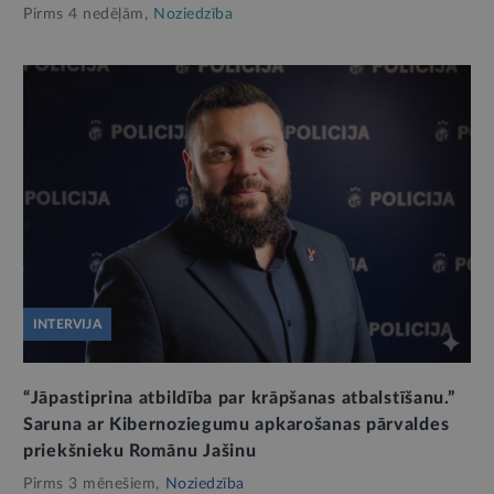
Pirms 4 nedēļām,
Noziedzība
INTERVIJA
“Jāpastiprina atbildība par krāpšanas atbalstīšanu.”
Saruna ar Kibernoziegumu apkarošanas pārvaldes
priekšnieku Romānu Jašinu
Pirms 3 mēnešiem,
Noziedzība