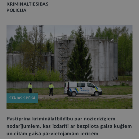
KRIMINĀLTIESĪBAS
POLICIJA
STĀJAS SPĒKĀ
Pastiprina kriminālatbildību par noziedzīgiem
nodarījumiem, kas izdarīti ar bezpilota gaisa kuģiem
un citām gaisā pārvietojamām ierīcēm