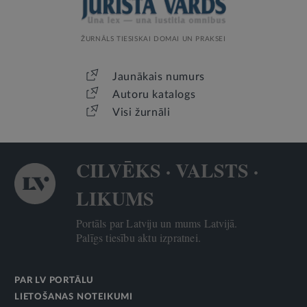
ŽURNĀLS TIESISKAI DOMAI UN PRAKSEI
Jaunākais numurs
Autoru katalogs
Visi žurnāli
CILVĒKS · VALSTS ·
LIKUMS
Portāls par Latviju un mums Latvijā.
Palīgs tiesību aktu izpratnei.
PAR LV PORTĀLU
LIETOŠANAS NOTEIKUMI