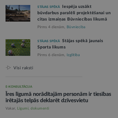
Iespēja uzsākt
STĀJAS SPĒKĀ
būvdarbus paralēli projektēšanai un
citas izmaiņas Būvniecības likumā
Pirms 4 dienām,
Būvniecība
Stājas spēkā jaunais
STĀJAS SPĒKĀ
Sporta likums
Pirms 6 dienām,
Izglītība
Visi raksti
E-KONSULTĀCIJA
Īres līgumā norādītajām personām ir tiesības
īrētajās telpās deklarēt dzīvesvietu
Vakar,
Līgumi, dokumenti