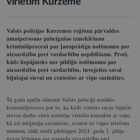
vīrietim Kurzemē
Valsts policijas Kurzemes reģiona pārvaldes
amatpersonas pabeigušas izmeklēšanu
kriminālprocesā par ļaunprātīgu nolēmuma par
aizsardzību pret vardarbību nepildīšanu. Proti,
kāds liepājnieks nav pildījis nolēmumu par
aizsardzību pret vardarbību, tuvojoties savai
bijušajai sievai un cenšoties ar viņu sazināties.
Šā gada aprīļa sākumā Valsts policijā uzsākts
kriminālprocess par to, ka kāds vīrietis savas bijušās
sievas darba vietā uzturēja vizuālu kontaktu ar viņu,
kā arī mēģināja sazināties, zvanot uz viņas telefona
numuru, tādā veidā pārkāpjot 2024. gada 1. jūlija
tiesas lēmumu par pagaidu aizsardzību pret