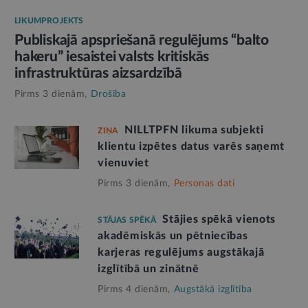
LIKUMPROJEKTS
Publiskajā apspriešanā regulējums “balto
hakeru” iesaistei valsts kritiskās
infrastruktūras aizsardzībā
Pirms 3 dienām,
Drošība
NILLTPFN likuma subjekti
ZIŅA
klientu izpētes datus varēs saņemt
vienuviet
Pirms 3 dienām,
Personas dati
Stājies spēkā vienots
STĀJAS SPĒKĀ
akadēmiskās un pētniecības
karjeras regulējums augstākajā
izglītībā un zinātnē
Pirms 4 dienām,
Augstākā izglītība