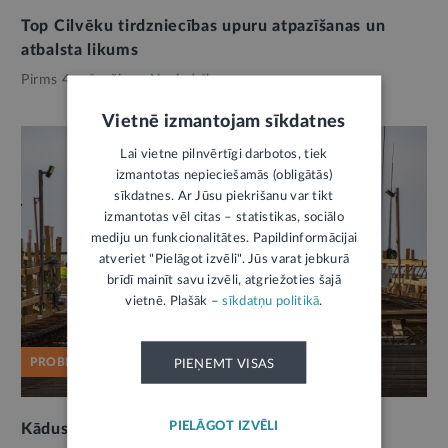
Top Cilvēku tirdzniecības upuru atpazīšanas un
atbalsta likums
Pirms 4 mēnešiem,
Noziedzība
Vietnē izmantojam sīkdatnes
Lai vietne pilnvērtīgi darbotos, tiek
izmantotas nepieciešamās (obligātās)
sīkdatnes. Ar Jūsu piekrišanu var tikt
izmantotas vēl citas – statistikas, sociālo
mediju un funkcionalitātes. Papildinformācijai
atveriet "Pielāgot izvēli". Jūs varat jebkurā
brīdī mainīt savu izvēli, atgriežoties šajā
vietnē. Plašāk –
sīkdatņu politikā
.
PROBLĒMA
PIEŅEMT VISAS
PIELĀGOT IZVĒLI
Kādus pārkāpumus atklāj darbinieku nomā