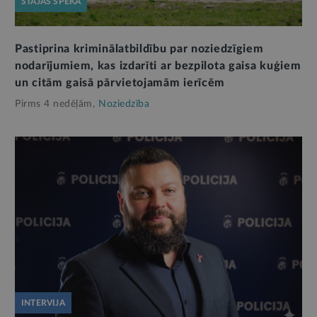
STĀJAS SPĒKĀ
Pastiprina kriminālatbildību par noziedzīgiem
nodarījumiem, kas izdarīti ar bezpilota gaisa kuģiem
un citām gaisā pārvietojamām ierīcēm
Pirms 4 nedēļām,
Noziedzība
INTERVIJA