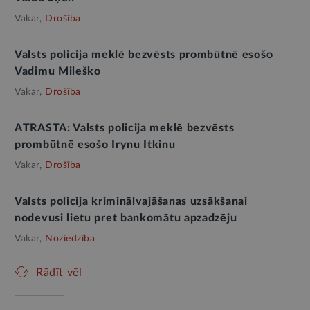
Vakar,
Drošība
Valsts policija meklē bezvēsts prombūtnē esošo
Vadimu Mileško
Vakar,
Drošība
ATRASTA: Valsts policija meklē bezvēsts
prombūtnē esošo Irynu Itkinu
Vakar,
Drošība
Valsts policija kriminālvajāšanas uzsākšanai
nodevusi lietu pret bankomātu apzadzēju
Vakar,
Noziedzība
Rādīt vēl