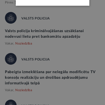
Pirms 5 mēnešiem,
Noziedzība
VALSTS POLICIJA
Valsts policija kriminālvajāšanas uzsākšanai
nodevusi lietu pret bankomātu apzadzēju
Vakar,
Noziedzība
VALSTS POLICIJA
Pabeigta izmeklēšana par nelegālu modificētu TV
konsoļu realizāciju un drošības apdraudējumu
informatīvajā telpā
Vakar,
Noziedzība