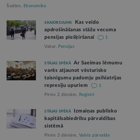
Šodien,
Ekonomika
Kas veido
SKAIDROJUMS
apdrošināšanas stāžu vecuma
pensijas piešķiršanai
1
Vakar,
Pensijas
Ar Saeimas lēmumu
STĀJAS SPĒKĀ
varēs atjaunot vēsturisko
taisnīgumu padomju psihiatrijas
represiju upuriem
1
Pirms 2 dienām,
Reģistri
Izmaiņas publisko
STĀJAS SPĒKĀ
kapitālsabiedrību pārvaldības
sistēmā
Pirms 3 dienām,
Valsts pārvalde