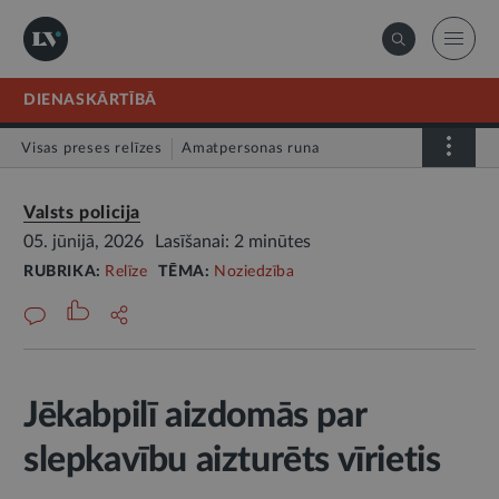
DIENASKĀRTĪBĀ
Visas preses relīzes
Amatpersonas runa
Atklātā vēstule
Relīze
Valsts policija
05. jūnijā, 2026
Lasīšanai: 2 minūtes
RUBRIKA:
Relīze
TĒMA:
Noziedzība
Jēkabpilī aizdomās par
slepkavību aizturēts vīrietis