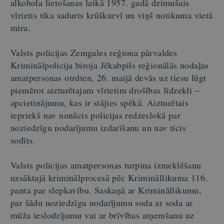
alkohola lietošanas laikā 1957. gadā dzimušais
vīrietis tika sadurts krūškurvī un viņš notikuma vietā
mira.
Valsts policijas Zemgales reģiona pārvaldes
Kriminālpolicija biroja Jēkabpils reģionālās nodaļas
amatpersonas otrdien, 26. maijā devās uz tiesu lūgt
piemērot aizturētajam vīrietim drošības līdzekli –
apcietinājumu, kas ir stājies spēkā. Aizturētais
iepriekš nav nonācis policijas redzeslokā par
noziedzīgu nodarījumu izdarīšanu un nav ticis
sodīts.
Valsts policijas amatpersonas turpina izmeklēšanu
uzsāktajā kriminālprocesā pēc Krimināllikuma 116.
panta par slepkavību. Saskaņā ar Krimināllikumu,
par šādu noziedzīgu nodarījumu soda ar soda ar
mūža ieslodzījumu vai ar brīvības atņemšanu uz