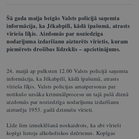
Šā gada maija beigās Valsts policijā saņemta
informācija, ka Jēkabpilī, kādā īpašumā, atrasts
vīrieša līķis. Aizdomās par noziedzīga
nodarījuma izdarīšanu aizturēts vīrietis, kuram
piemērots drošības līdzeklis – apcietinājums.
24. maijā ap pulksten 12.00 Valsts policijā saņemta
informācija, ka Jēkabpilī, kādā īpašumā, atrasts
vīrieša līķis. Valsts policijas amatpersonas par
notikušo uzsāka kriminālprocesu un tajā pašā dienā
aizdomās par noziedzīga nodarījuma izdarīšanu
aizturēja 1953. gadā dzimušu vīrieti.
Līdz šim izmeklēšanā noskaidrots, ka abi vīrieši
kopīgi lietoja alkoholiskos dzērienus. Kopīgas