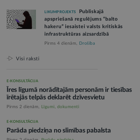
Publiskajā
LIKUMPROJEKTS
apspriešanā regulējums “balto
hakeru” iesaistei valsts kritiskās
infrastruktūras aizsardzībā
Pirms 4 dienām,
Drošība
Visi raksti
E-KONSULTĀCIJA
Īres līgumā norādītajām personām ir tiesības
īrētajās telpās deklarēt dzīvesvietu
Pirms 2 dienām,
Līgumi, dokumenti
E-KONSULTĀCIJA
Parāda piedziņa no slimības pabalsta
Pirms 2 dienām,
Parādu piedziņa