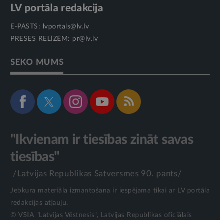
LV portāla redakcija
E-PASTS:
lvportals@lv.lv
PRESES RELĪZĒM:
pr@lv.lv
SEKO MUMS
"Ikvienam ir tiesības zināt savas
tiesības"
/Latvijas Republikas Satversmes 90. pants/
Jebkura materiāla izmantošana ir iespējama tikai ar LV portāla
redakcijas atļauju.
© VSIA "Latvijas Vēstnesis", Latvijas Republikas oficiālais