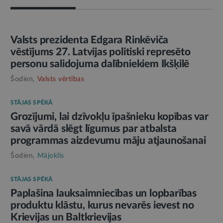
AMATPERSONAS RUNA
Valsts prezidenta Edgara Rinkēviča
vēstījums 27. Latvijas politiski represēto
personu salidojuma dalībniekiem Ikšķilē
Šodien,
Valsts vērtības
STĀJAS SPĒKĀ
Grozījumi, lai dzīvokļu īpašnieku kopības var
savā vārdā slēgt līgumus par atbalsta
programmas aizdevumu māju atjaunošanai
Šodien,
Mājoklis
STĀJAS SPĒKĀ
Paplašina lauksaimniecības un lopbarības
produktu klāstu, kurus nevarēs ievest no
Krievijas un Baltkrievijas