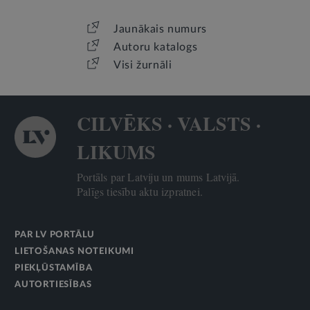
Jaunākais numurs
Autoru katalogs
Visi žurnāli
CILVĒKS · VALSTS ·
LIKUMS
Portāls par Latviju un mums Latvijā.
Palīgs tiesību aktu izpratnei.
PAR LV PORTĀLU
LIETOŠANAS NOTEIKUMI
PIEKĻŪSTAMĪBA
AUTORTIESĪBAS