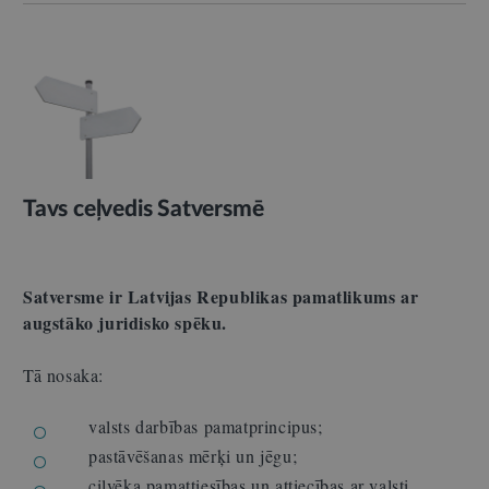
Tavs ceļvedis Satversmē
Satversme ir Latvijas Republikas pamatlikums ar
augstāko juridisko spēku.
Tā nosaka:
valsts darbības pamatprincipus;
pastāvēšanas mērķi un jēgu;
cilvēka pamattiesības un attiecības ar valsti.