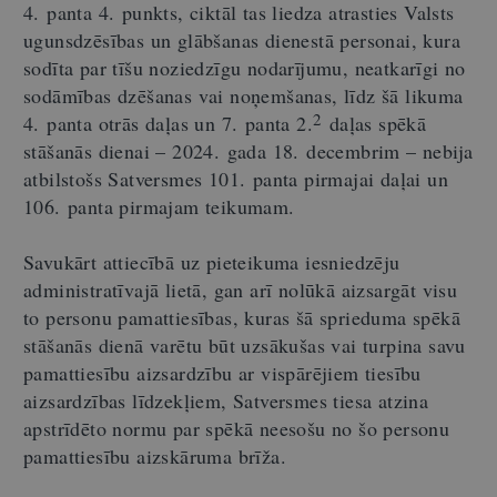
4. panta 4. punkts, ciktāl tas liedza atrasties Valsts
ugunsdzēsības un glābšanas dienestā personai, kura
sodīta par tīšu noziedzīgu nodarījumu, neatkarīgi no
sodāmības dzēšanas vai noņemšanas, līdz šā likuma
2
4. panta otrās daļas un 7. panta 2.
daļas spēkā
stāšanās dienai – 2024. gada 18. decembrim – nebija
atbilstošs Satversmes 101. panta pirmajai daļai un
106. panta pirmajam teikumam.
Savukārt attiecībā uz pieteikuma iesniedzēju
administratīvajā lietā, gan arī nolūkā aizsargāt visu
to personu pamattiesības, kuras šā sprieduma spēkā
stāšanās dienā varētu būt uzsākušas vai turpina savu
pamattiesību aizsardzību ar vispārējiem tiesību
aizsardzības līdzekļiem, Satversmes tiesa atzina
apstrīdēto normu par spēkā neesošu no šo personu
pamattiesību aizskāruma brīža.