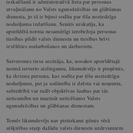
izskatīšanā ir administratīvā lieta par personas
atvaļināšanu no Valsts ugunsdzēsības un glābšanas
dienesta, jo tā ir bijusi sodīta par tīša noziedzīga
nodarījuma izdarīšanu. Senāts uzskatīja, ka
apstrīdētā norma nesamērīgi ierobežoja personas
tiesības pildīt valsts dienestu un tiesības brīvi
izvēlēties nodarbošanos un darbavietu.
Satversmes tiesa secināja, ka, nosakot apstrīdētajā
normā ietverto aizliegumu, likumdevējs ir pieņēmis,
ka ikviena persona, kas sodīta par tīšu noziedzīgu
nodarījumu, pat ja sodāmība ir dzēsta vai noņemta,
sabiedrībā var radīt objektīvas šaubas par tās
uzticamību un mazināt uzticēšanos Valsts
ugunsdzēsības un glābšanas dienestam.
Tomēr likumdevējs nav pietiekami ņēmis vērā
atšķirības starp dažādu valsts dienestu uzdevumiem