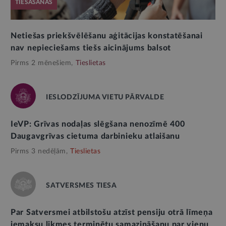
TIESĀŠANĀS
Netiešas priekšvēlēšanu aģitācijas konstatēšanai
nav nepieciešams tiešs aicinājums balsot
Pirms 2 mēnešiem,
Tieslietas
IESLODZĪJUMA VIETU PĀRVALDE
IeVP: Grīvas nodaļas slēgšana nenozīmē 400
Daugavgrīvas cietuma darbinieku atlaišanu
Pirms 3 nedēļām,
Tieslietas
SATVERSMES TIESA
Par Satversmei atbilstošu atzīst pensiju otrā līmeņa
iemaksu likmes terminētu samazināšanu par vienu