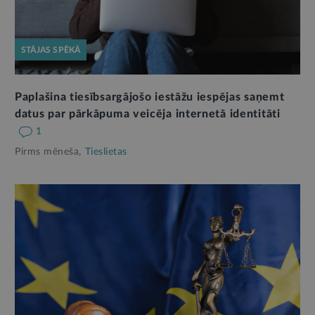
STĀJAS SPĒKĀ
Paplašina tiesībsargājošo iestāžu iespējas saņemt
datus par pārkāpuma veicēja internetā identitāti
1
Pirms mēneša,
Tieslietas