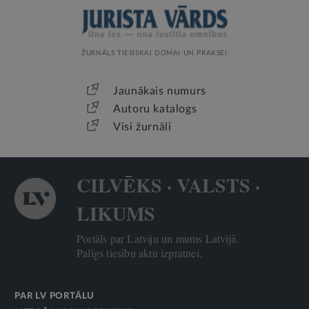
ŽURNĀLS TIESISKAI DOMAI UN PRAKSEI
Jaunākais numurs
Autoru katalogs
Visi žurnāli
CILVĒKS · VALSTS ·
LIKUMS
Portāls par Latviju un mums Latvijā.
Palīgs tiesību aktu izpratnei.
PAR LV PORTĀLU