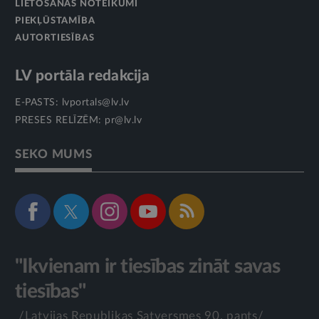
LIETOŠANAS NOTEIKUMI
PIEKĻŪSTAMĪBA
AUTORTIESĪBAS
LV portāla redakcija
E-PASTS:
lvportals@lv.lv
PRESES RELĪZĒM:
pr@lv.lv
SEKO MUMS
"Ikvienam ir tiesības zināt savas
tiesības"
/Latvijas Republikas Satversmes 90. pants/