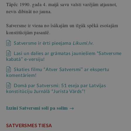
Tāpēc 1990. gada 4. maijā savu valsti varējām atjaunot,
nevis dibināt no jauna.
Satversme ir viena no īsākajām un ilgāk spēkā esošajām
konstitūcijām pasaulē.
Satversme ir ērti pieejama
Likumi.lv
.
Lasi un dalies ar grāmatas jauniešiem “Satversme
kabatā” e-versiju!
Skaties filmu “Atver Satversmi” ar ekspertu
komentāriem!
Domā par Satversmi: 51 eseja par Latvijas
konstitūciju žurnālā “Jurista Vārds”!
Izzini Satversmi soli pa solim →
SATVERSMES TIESA