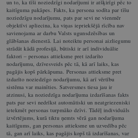
un to, ka tīši noziedzīgi nodarījumi ir atšķirīgi pēc to
kaitīguma pakāpes. Fakts, ka persona sodīta par tīšu
noziedzīgu nodarījumu, pats par sevi ne vienmēr
objektīvi apliecina, ka viņas iepriekšējā rīcība nav
savienojama ar darbu Valsts ugunsdzēsības un
glābšanas dienestā. Lai noteiktu personai aizliegumu
strādāt kādā profesijā, būtiski ir arī individuālie
faktori – personas attieksme pret izdarīto
nodarījumu, dzīvesveids pēc tā, kā arī laiks, kas
pagājis kopš pārkāpuma. Personas attieksme pret
izdarīto noziedzīgo nodarījumu, kā arī vērtību
sistēma var mainīties. Satversmes tiesa jau ir
atzinusi, ka noziedzīga nodarījuma izdarīšanas fakts
pats par sevi nedrīkst automātiski un neatgriezeniski
ietekmēt personas turpmāko dzīvi. Tādēļ individuāls
izvērtējums, kurā tiktu ņemts vērā gan nodarījuma
kaitīgums, gan personas attieksme un uzvedība pēc
tā, gan arī laiks, kas pagājis kopš tā izdarīšanas, var