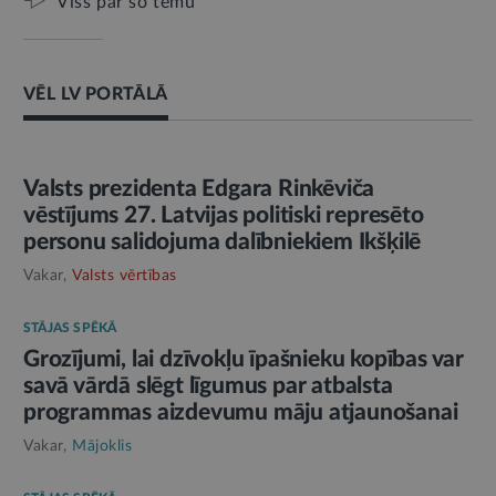
Viss par šo tēmu
VĒL LV PORTĀLĀ
AMATPERSONAS RUNA
Valsts prezidenta Edgara Rinkēviča
vēstījums 27. Latvijas politiski represēto
personu salidojuma dalībniekiem Ikšķilē
Vakar,
Valsts vērtības
STĀJAS SPĒKĀ
Grozījumi, lai dzīvokļu īpašnieku kopības var
savā vārdā slēgt līgumus par atbalsta
programmas aizdevumu māju atjaunošanai
Vakar,
Mājoklis