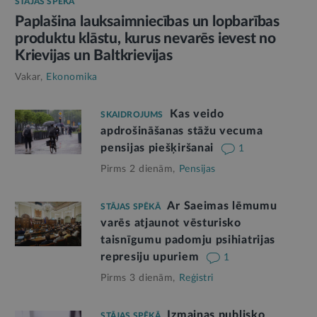
STĀJAS SPĒKĀ
Paplašina lauksaimniecības un lopbarības
produktu klāstu, kurus nevarēs ievest no
Krievijas un Baltkrievijas
Vakar,
Ekonomika
Kas veido
SKAIDROJUMS
apdrošināšanas stāžu vecuma
pensijas piešķiršanai
1
Pirms 2 dienām,
Pensijas
Ar Saeimas lēmumu
STĀJAS SPĒKĀ
varēs atjaunot vēsturisko
taisnīgumu padomju psihiatrijas
represiju upuriem
1
Pirms 3 dienām,
Reģistri
Izmaiņas publisko
STĀJAS SPĒKĀ