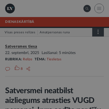
DIENASKĀRTĪBĀ
Visas preses relīzes
Amatpersonas runa
Atklātā vēstule
Relīze
Satversmes tiesa
22. septembrī, 2025
Lasīšanai: 5 minūtes
RUBRIKA:
Relīze
TĒMA:
Tieslietas
8
Satversmei neatbilst
aizliegums atrasties VUGD