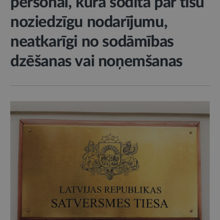
personai, kura sodīta par tīšu
noziedzīgu nodarījumu,
neatkarīgi no sodāmības
dzēšanas vai noņemšanas