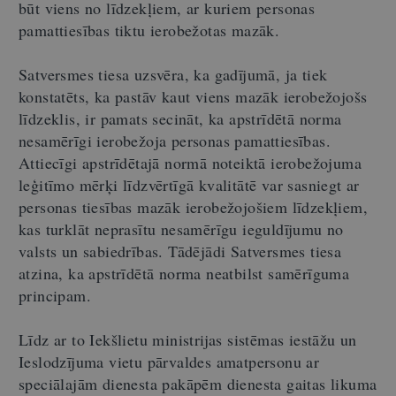
būt viens no līdzekļiem, ar kuriem personas
pamattiesības tiktu ierobežotas mazāk.
Satversmes tiesa uzsvēra, ka gadījumā, ja tiek
konstatēts, ka pastāv kaut viens mazāk ierobežojošs
līdzeklis, ir pamats secināt, ka apstrīdētā norma
nesamērīgi ierobežoja personas pamattiesības.
Attiecīgi apstrīdētajā normā noteiktā ierobežojuma
leģitīmo mērķi līdzvērtīgā kvalitātē var sasniegt ar
personas tiesības mazāk ierobežojošiem līdzekļiem,
kas turklāt neprasītu nesamērīgu ieguldījumu no
valsts un sabiedrības. Tādējādi Satversmes tiesa
atzina, ka apstrīdētā norma neatbilst samērīguma
principam.
Līdz ar to Iekšlietu ministrijas sistēmas iestāžu un
Ieslodzījuma vietu pārvaldes amatpersonu ar
speciālajām dienesta pakāpēm dienesta gaitas likuma