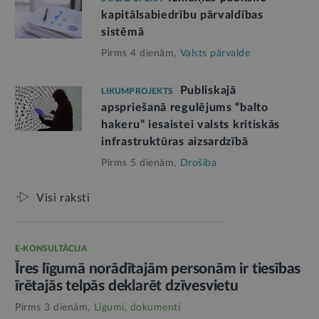
kapitālsabiedrību pārvaldības
sistēmā
Pirms 4 dienām,
Valsts pārvalde
Publiskajā
LIKUMPROJEKTS
apspriešanā regulējums “balto
hakeru” iesaistei valsts kritiskās
infrastruktūras aizsardzībā
Pirms 5 dienām,
Drošība
Visi raksti
E-KONSULTĀCIJA
Īres līgumā norādītajām personām ir tiesības
īrētajās telpās deklarēt dzīvesvietu
Pirms 3 dienām,
Līgumi, dokumenti