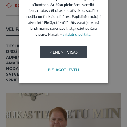
sīkdatnes. Ar Jūsu piekrišanu var tikt
Rādīt vēl
izmantotas vēl citas – statistikas, sociālo
mediju un funkcionalitātes. Papildinformācijai
atveriet "Pielāgot izvēli". Jūs varat jebkurā
brīdī mainīt savu izvēli, atgriežoties šajā
VĒL PAR ŠO TĒMU
vietnē. Plašāk –
sīkdatņu politikā
.
TIESLIETAS
DROŠĪBA
PIEŅEMT VISAS
ADMINISTRATĪVĀS TIESĪBAS
AMATPERSONA
NODARBINĀTĪBA
PIELĀGOT IZVĒLI
SATVERSME
SPRIEDUMS