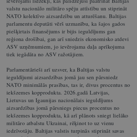
ievērojami līdzekļi, kas palīdzējuši paātrināt Baltijas
valstu nacionālo militāro spēju attīstību un stiprināt
NATO kolektīvo aizsardzību un atturēšanu. Baltijas
parlamentu deputāti vērš uzmanību, ka šajos gados
piešķirtais finansējums ir bijis ieguldījums gan
reģiona drošībai, gan arī sniedzis ekonomisko atdevi
ASV uzņēmumiem, jo ievērojama daļa aprīkojuma
tiek iegādāta no ASV ražotājiem.
Parlamentārieši arī uzsver, ka Baltijas valstu
ieguldījumi aizsardzības jomā jau sen pārsniedz
NATO minimālās prasības, tas ir, divus procentus no
iekšzemes kopprodukta. 2026.gadā Latvijas,
Lietuvas un Igaunijas nacionālais ieguldījums
aizsardzības jomā pārsniegs piecus procentus no
iekšzemes kopprodukta, kā arī plānots sniegt lielāko
militāro atbalstu Ukrainai, rēķinot to uz vienu
iedzīvotāju. Baltijas valstis turpinās stiprināt savas