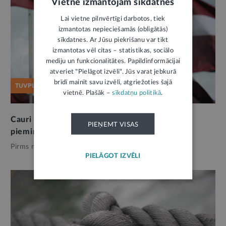
Vietnē izmantojam sīkdatnes
Lai vietne pilnvērtīgi darbotos, tiek
izmantotas nepieciešamās (obligātās)
sīkdatnes. Ar Jūsu piekrišanu var tikt
izmantotas vēl citas – statistikas, sociālo
mediju un funkcionalitātes. Papildinformācijai
atveriet "Pielāgot izvēli". Jūs varat jebkurā
brīdī mainīt savu izvēli, atgriežoties šajā
TUVPLĀNĀ
vietnē. Plašāk –
sīkdatņu politikā
.
Cauri tumsas labirintam. 14. jūnija deportāciju
PIEŅEMT VISAS
pieminot
Pirms mēneša,
Drošība
PIELĀGOT IZVĒLI