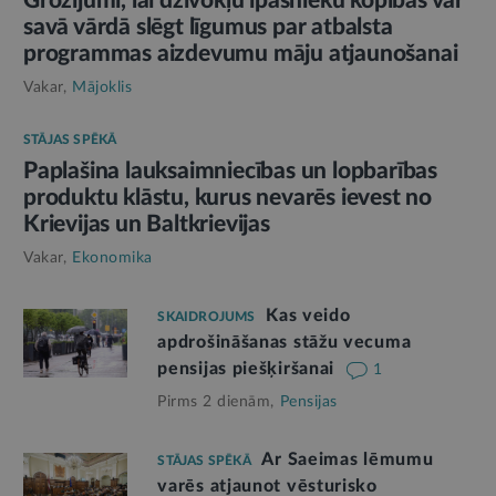
Grozījumi, lai dzīvokļu īpašnieku kopības var
savā vārdā slēgt līgumus par atbalsta
programmas aizdevumu māju atjaunošanai
Vakar,
Mājoklis
STĀJAS SPĒKĀ
Paplašina lauksaimniecības un lopbarības
produktu klāstu, kurus nevarēs ievest no
Krievijas un Baltkrievijas
Vakar,
Ekonomika
Kas veido
SKAIDROJUMS
apdrošināšanas stāžu vecuma
pensijas piešķiršanai
1
Pirms 2 dienām,
Pensijas
Ar Saeimas lēmumu
STĀJAS SPĒKĀ
varēs atjaunot vēsturisko