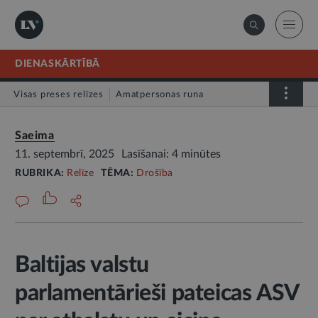
DIENASKĀRTĪBĀ
Visas preses relīzes
Amatpersonas runa
Atklātā vēstule
Relīze
Saeima
11. septembrī, 2025
Lasīšanai: 4 minūtes
RUBRIKA:
Relīze
TĒMA:
Drošība
Baltijas valstu
parlamentārieši pateicas ASV