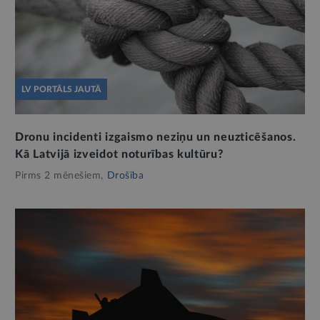
LV PORTĀLS JAUTĀ
Dronu incidenti izgaismo neziņu un neuzticēšanos.
Kā Latvijā izveidot noturības kultūru?
Pirms 2 mēnešiem,
Drošība