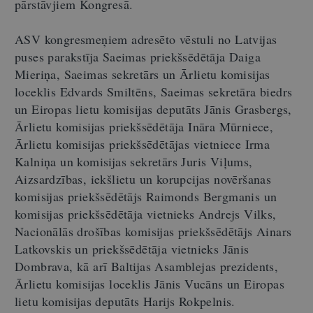
pārstāvjiem Kongresā.
ASV kongresmeņiem adresēto vēstuli no Latvijas
puses parakstīja Saeimas priekšsēdētāja Daiga
Mieriņa, Saeimas sekretārs un Ārlietu komisijas
loceklis Edvards Smiltēns, Saeimas sekretāra biedrs
un Eiropas lietu komisijas deputāts Jānis Grasbergs,
Ārlietu komisijas priekšsēdētāja Ināra Mūrniece,
Ārlietu komisijas priekšsēdētājas vietniece Irma
Kalniņa un komisijas sekretārs Juris Viļums,
Aizsardzības, iekšlietu un korupcijas novēršanas
komisijas priekšsēdētājs Raimonds Bergmanis un
komisijas priekšsēdētāja vietnieks Andrejs Vilks,
Nacionālās drošības komisijas priekšsēdētājs Ainars
Latkovskis un priekšsēdētāja vietnieks Jānis
Dombrava, kā arī Baltijas Asamblejas prezidents,
Ārlietu komisijas loceklis Jānis Vucāns un Eiropas
lietu komisijas deputāts Harijs Rokpelnis.