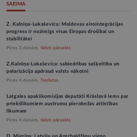
SAEIMA
Z. Kalniņa-Lukaševica: Moldovas eirointegrācijas
progress ir nozīmīgs visas Eiropas drošībai un
stabilitātei
Pirms 3 dienām,
Valsts pārvalde
Z.Kalniņa-Lukaševica: sabiedrības sašķeltība un
polarizācija apdraud valsts nākotni
Pirms 4 dienām,
Tieslietas
Latgales apakškomisijas deputāti Krāslavā lems par
priekšlikumiem austrumu pierobežas attīstības
likumam
Pirms 4 dienām,
Valsts pārvalde
D. Mieriņa: Latviju un Azerbaidžānu vieno