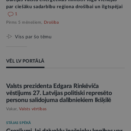
par ciešāku sadarbību reģiona drošībai un ilgtspējai
1
Pirms 5 mēnešiem,
Drošība
Viss par šo tēmu
VĒL LV PORTĀLĀ
AMATPERSONAS RUNA
Valsts prezidenta Edgara Rinkēviča
vēstījums 27. Latvijas politiski represēto
personu salidojuma dalībniekiem Ikšķilē
Vakar,
Valsts vērtības
STĀJAS SPĒKĀ