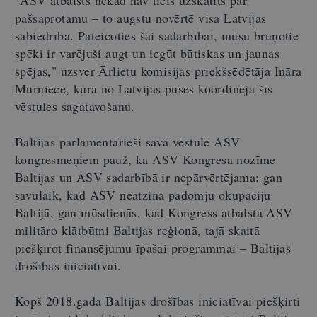
"ASV atbalsts nekad nav ticis uzskatīts par
pašsaprotamu – to augstu novērtē visa Latvijas
sabiedrība. Pateicoties šai sadarbībai, mūsu bruņotie
spēki ir varējuši augt un iegūt būtiskas un jaunas
spējas," uzsver Ārlietu komisijas priekšsēdētāja Ināra
Mūrniece, kura no Latvijas puses koordinēja šīs
vēstules sagatavošanu.
Baltijas parlamentārieši savā vēstulē ASV
kongresmeņiem pauž, ka ASV Kongresa nozīme
Baltijas un ASV sadarbībā ir nepārvērtējama: gan
savulaik, kad ASV neatzina padomju okupāciju
Baltijā, gan mūsdienās, kad Kongress atbalsta ASV
militāro klātbūtni Baltijas reģionā, tajā skaitā
piešķirot finansējumu īpašai programmai – Baltijas
drošības iniciatīvai.
Kopš 2018.gada Baltijas drošības iniciatīvai piešķirti