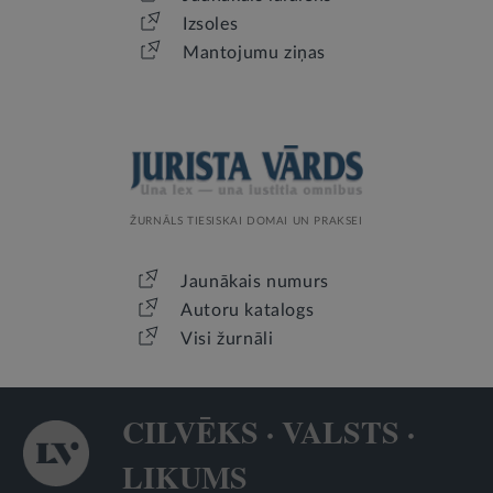
Izsoles
Mantojumu ziņas
ŽURNĀLS TIESISKAI DOMAI UN PRAKSEI
Jaunākais numurs
Autoru katalogs
Visi žurnāli
CILVĒKS · VALSTS ·
LIKUMS