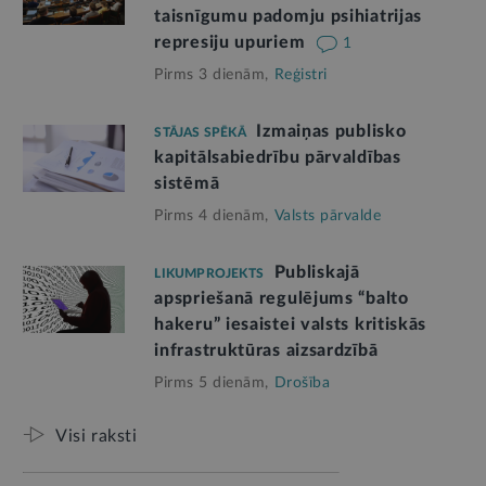
taisnīgumu padomju psihiatrijas
represiju upuriem
1
Pirms 3 dienām,
Reģistri
Izmaiņas publisko
STĀJAS SPĒKĀ
kapitālsabiedrību pārvaldības
sistēmā
Pirms 4 dienām,
Valsts pārvalde
Publiskajā
LIKUMPROJEKTS
apspriešanā regulējums “balto
hakeru” iesaistei valsts kritiskās
infrastruktūras aizsardzībā
Pirms 5 dienām,
Drošība
Visi raksti