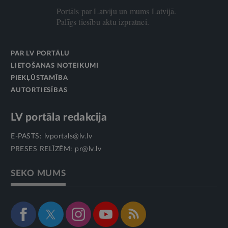
Portāls par Latviju un mums Latvijā.
Palīgs tiesību aktu izpratnei.
PAR LV PORTĀLU
LIETOŠANAS NOTEIKUMI
PIEKĻŪSTAMĪBA
AUTORTIESĪBAS
LV portāla redakcija
E-PASTS:
lvportals@lv.lv
PRESES RELĪZĒM:
pr@lv.lv
SEKO MUMS