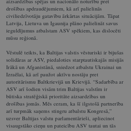
aizsardzības spējas un nacionālo noturību pret
drošības apdraudējumiem, kā arī palielinās
civiliedzīvotāju gatavību ārkārtas situācijām. Tāpat
Latvija, Lietuva un Igaunija plāno palielināt savus
ieguldījumus atbalstam ASV spēkiem, kas dislocēti
mūsu reģionā.
Vēstulē teikts, ka Baltijas valstis vēsturiski ir bijušas
solidāras ar ASV, piedaloties starptautiskajās misijās
Irākā un Afganistānā, sniedzot atbalstu Ukrainai un
Izraēlai, kā arī paužot aktīvu nostāju pret
autoritārismu Baltkrievijā un Krievijā. “Sadarbība ar
ASV arī šodien visām trim Baltijas valstīm ir
būtiska stratēģiskā prioritāte aizsardzības un
drošības jomās. Mēs ceram, ka šī ilgstošā partnerība
arī turpmāk saņems stingru atbalstu Kongresā,”
uzsver Baltijas valstu parlamentārieši, apliecinot
visaugstāko cieņu un pateicību ASV tautai un tās