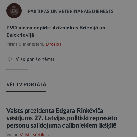
PĀRTIKAS UN VETERINĀRAIS DIENESTS
PVD aicina nepirkt dzīvniekus Krievijā un
Baltkrievijā
Pirms 5 mēnešiem,
Drošība
Viss par šo tēmu
VĒL LV PORTĀLĀ
AMATPERSONAS RUNA
Valsts prezidenta Edgara Rinkēviča
vēstījums 27. Latvijas politiski represēto
personu salidojuma dalībniekiem Ikšķilē
Vakar,
Valsts vērtības