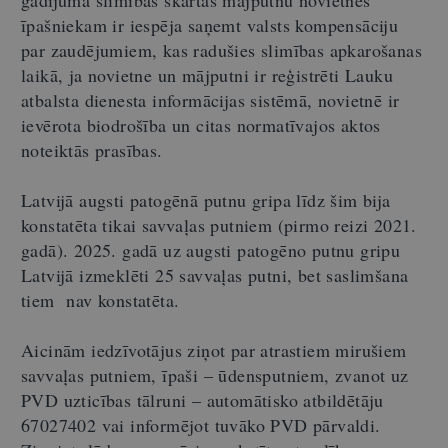
īpašniekam ir iespēja saņemt valsts kompensāciju
par zaudējumiem, kas radušies slimības apkarošanas
laikā, ja novietne un mājputni ir reģistrēti Lauku
atbalsta dienesta informācijas sistēmā, novietnē ir
ievērota biodrošība un citas normatīvajos aktos
noteiktās prasības.
Latvijā augsti patogēnā putnu gripa līdz šim bija
konstatēta tikai savvaļas putniem (pirmo reizi 2021.
gadā). 2025. gadā uz augsti patogēno putnu gripu
Latvijā izmeklēti 25 savvaļas putni, bet saslimšana
tiem nav konstatēta.
Aicinām iedzīvotājus ziņot par atrastiem mirušiem
savvaļas putniem, īpaši – ūdensputniem, zvanot uz
PVD uzticības tālruni – automātisko atbildētāju
67027402 vai informējot tuvāko PVD pārvaldi.