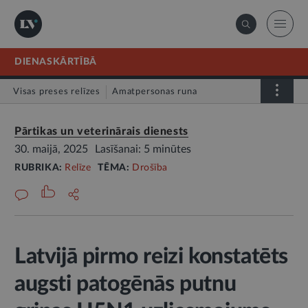
DIENASKĀRTĪBĀ
Visas preses relīzes
Amatpersonas runa
Atklātā vēstule
Relīze
Pārtikas un veterinārais dienests
30. maijā, 2025
Lasīšanai: 5 minūtes
RUBRIKA:
Relīze
TĒMA:
Drošība
Latvijā pirmo reizi konstatēts
augsti patogēnās putnu