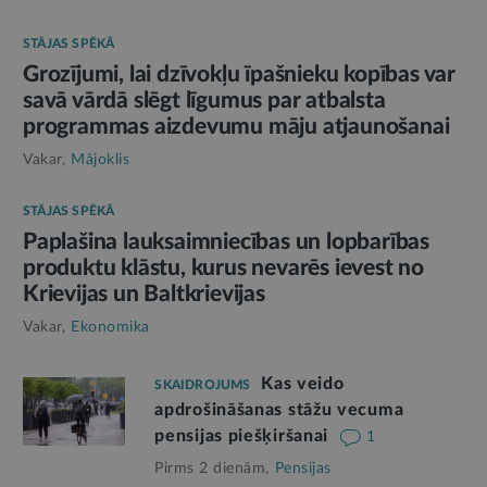
STĀJAS SPĒKĀ
Grozījumi, lai dzīvokļu īpašnieku kopības var
savā vārdā slēgt līgumus par atbalsta
programmas aizdevumu māju atjaunošanai
Vakar,
Mājoklis
STĀJAS SPĒKĀ
Paplašina lauksaimniecības un lopbarības
produktu klāstu, kurus nevarēs ievest no
Krievijas un Baltkrievijas
Vakar,
Ekonomika
Kas veido
SKAIDROJUMS
apdrošināšanas stāžu vecuma
pensijas piešķiršanai
1
Pirms 2 dienām,
Pensijas