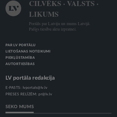
CILVĒKS · VALSTS ·
LIKUMS
Portāls par Latviju un mums Latvijā.
Palīgs tiesību aktu izpratnei.
PAR LV PORTĀLU
LIETOŠANAS NOTEIKUMI
PIEKĻŪSTAMĪBA
AUTORTIESĪBAS
LV portāla redakcija
E-PASTS:
lvportals@lv.lv
PRESES RELĪZĒM:
pr@lv.lv
SEKO MUMS