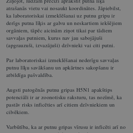
Ziņojot, lūdzam precīzi aprakstīt putna līķa
atrašanās vietu vai nosaukt koordinātes. Jāpiebilst,
ka laboratoriskai izmeklēšanai uz putnu gripu ir
derīgs putna līķis ar galvu un neskartiem iekšējiem
orgāniem, tāpēc aicinām ziņot tikai par tādiem
savvaļas putniem, kurus nav jau sabojājuši
(apgrauzuši, izvazājuši) dzīvnieki vai citi putni.
Par laboratoriskai izmeklēšanai nederīgu savvaļas
putnu līķu savākšanu un apkārtnes sakopšanu ir
atbildīga pašvaldība.
Augsti patogēnās putnu gripas H5N1 apakštips
potenciāli ir ar zoonotisku raksturu, tas nozīmē, ka
pastāv risks inficēties arī citiem dzīvniekiem un
cilvēkiem.
Varbūtība, ka ar putnu gripas vīrusu ir inficēti arī no