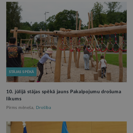
STĀJAS SPĒKĀ
10. jūlijā stājas spēkā jauns Pakalpojumu drošuma
likums
Pirms mēneša,
Drošība