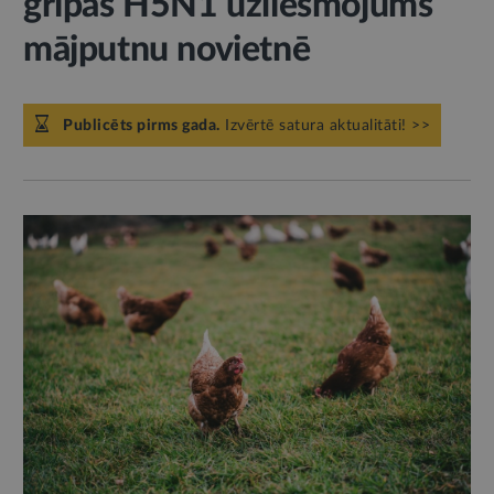
gripas H5N1 uzliesmojums
mājputnu novietnē
Publicēts pirms gada.
Izvērtē satura aktualitāti! >>