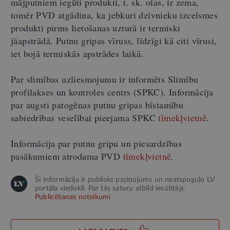
mājputniem iegūti produkti, t. sk. olas, ir zema,
tomēr PVD atgādina, ka jebkuri dzīvnieku izcelsmes
produkti pirms lietošanas uzturā ir termiski
jāapstrādā. Putnu gripas vīruss, līdzīgi kā citi vīrusi,
iet bojā termiskās apstrādes laikā.
Par slimības uzliesmojumu ir informēts Slimību
profilakses un kontroles centrs (SPKC). Informācija
par augsti patogēnas putnu gripas bīstamību
sabiedrības veselībai pieejama SPKC
tīmekļvietnē
.
Informācija par putnu gripu un piesardzības
pasākumiem atrodama PVD
tīmekļvietnē
.
Šī informācija ir publisks paziņojums un neatspoguļo LV
portāla viedokli. Par tās saturu atbild iesūtītājs.
Publicēšanas noteikumi