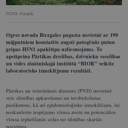
FOTO: Freepik.
Ogres novada Birzgales pagasta novietnē ar 190
mājputniem konstatēts augsti patogēnās putnu
gripas H5N1 apakštipa uzliesmojums. To
apstiprina Pārtikas drošības, dzīvnieku veselības
un vides zinātniskajā institūtā “BIOR” veiktie
laboratorisko izmeklējumu rezultāti.
Pārtikas un veterinārais dienests (PVD) novietnē
veic slimības apkarošanas un ierobežošanas
pasākumus, kā arī epidemioloģisko izmeklēšanu, lai
noskaidrotu iespējamo vīrusa avotu un potenciālos
vīrusa izplatīšanās ceļus no slimības skartās
novietnes.