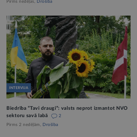
Pirms nedēļas,
Drošība
INTERVIJA
Biedrība “Tavi draugi”: valsts neprot izmantot NVO
sektoru savā labā
2
Pirms 2 nedēļām,
Drošība