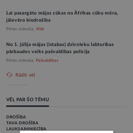
Lai pasargātu mājas cūkas no Āfrikas cūku mēra,
jāievēro biodrošība
Pirms mēneša,
Vide
No 1. jūlija mājas (istabas) dzīvnieku labturības
pārbaudes veiks pašvaldības policija
Pirms mēneša,
Pašvaldības
Rādīt vēl
VĒL PAR ŠO TĒMU
DROŠĪBA
TAVA DROŠĪBA
LAUKSAIMNIECĪBA