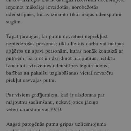
izņemot mākslīgi izveidotās, norobežotās
ūdenstilpnēs, kuras izmanto tikai mājas ūdensputnu
sugām.
Tāpat jāraugās, lai putnu novietnei nepiekļūst
nepiederošas personas; tiktu lietots darba vai maiņas
apģērbs un apavi personām, kuras nonāk kontaktā ar
putniem; barojot un dzirdinot mājputnus, netiktu
izmantots virszemes ūdenstilpēs iegūts ūdens;
barības un pakaišu uzglabāšanas vietai nevarētu
piekļūt savvaļas putni.
Par visiem gadījumiem, kad ir aizdomas par
mājputnu saslimšanu, nekavējoties jāziņo
veterinārārstam vai PVD.
Augsti patogēnās putnu gripas uzliesmojuma
gadījumā slimības skartās mājputnu novietnes