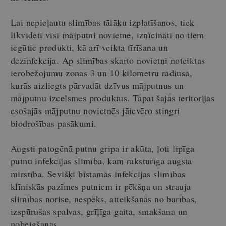
Lai nepieļautu slimības tālāku izplatīšanos, tiek
likvidēti visi mājputni novietnē, iznīcināti no tiem
iegūtie produkti, kā arī veikta tīrīšana un
dezinfekcija. Ap slimības skarto novietni noteiktas
ierobežojumu zonas 3 un 10 kilometru rādiusā,
kurās aizliegts pārvadāt dzīvus mājputnus un
mājputnu izcelsmes produktus. Tāpat šajās teritorijās
esošajās mājputnu novietnēs jāievēro stingri
biodrošības pasākumi.
Augsti patogēnā putnu gripa ir akūta, ļoti lipīga
putnu infekcijas slimība, kam raksturīga augsta
mirstība. Sevišķi bīstamās infekcijas slimības
klīniskās pazīmes putniem ir pēkšņa un strauja
slimības norise, nespēks, atteikšanās no barības,
izspūrušas spalvas, grīļīga gaita, smakšana un
nobeigšanās.