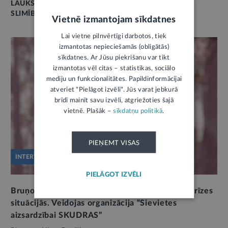
LAUKSAIMNIECĪBAS DZĪVNIEKI
SLIMĪBA
Vietnē izmantojam sīkdatnes
Lai vietne pilnvērtīgi darbotos, tiek
izmantotas nepieciešamās (obligātās)
sīkdatnes. Ar Jūsu piekrišanu var tikt
izmantotas vēl citas – statistikas, sociālo
mediju un funkcionalitātes. Papildinformācijai
atveriet "Pielāgot izvēli". Jūs varat jebkurā
brīdī mainīt savu izvēli, atgriežoties šajā
vietnē. Plašāk –
sīkdatņu politikā
.
PIEŅEMT VISAS
INTERVIJA
PIELĀGOT IZVĒLI
Bruņoties ar zināšanām un prasmēm rīkoties krīzes
situācijās. Veidojas organizācija “Sievietes
aizsardzībai SKUDRAS”