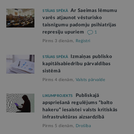
Ar Saeimas lēmumu
STĀJAS SPĒKĀ
varēs atjaunot vēsturisko
taisnīgumu padomju psihiatrijas
represiju upuriem
1
Pirms 3 dienām,
Reģistri
Izmaiņas publisko
STĀJAS SPĒKĀ
kapitālsabiedrību pārvaldības
sistēmā
Pirms 4 dienām,
Valsts pārvalde
Publiskajā
LIKUMPROJEKTS
apspriešanā regulējums “balto
hakeru” iesaistei valsts kritiskās
infrastruktūras aizsardzībā
Pirms 5 dienām,
Drošība