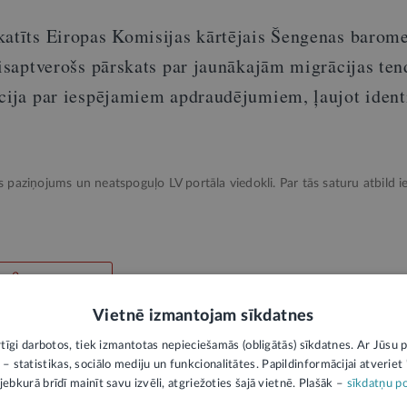
katīts Eiropas Komisijas kārtējais Šengenas barome
 visaptverošs pārskats par jaunākajām migrācijas te
ācija par iespējamiem apdraudējumiem, ļaujot ident
ks paziņojums un neatspoguļo LV portāla viedokli. Par tās saturu atbild ie
Vietnē izmantojam sīkdatnes
rtīgi darbotos, tiek izmantotas nepieciešamās (obligātās) sīkdatnes. Ar Jūsu p
vienība
Iekšlietu ministrija
 – statistikas, sociālo mediju un funkcionalitātes. Papildinformācijai atveriet "
jebkurā brīdī mainīt savu izvēli, atgriežoties šajā vietnē. Plašāk –
sīkdatņu po