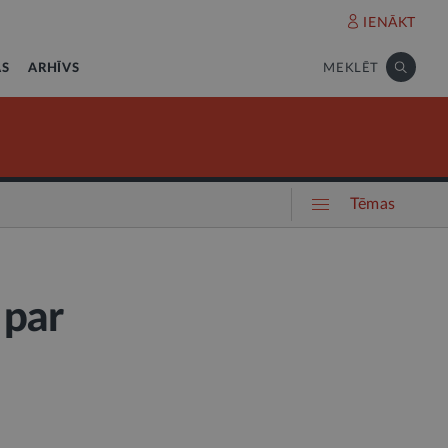
IENĀKT
AS
ARHĪVS
MEKLĒT
Tēmas
 par