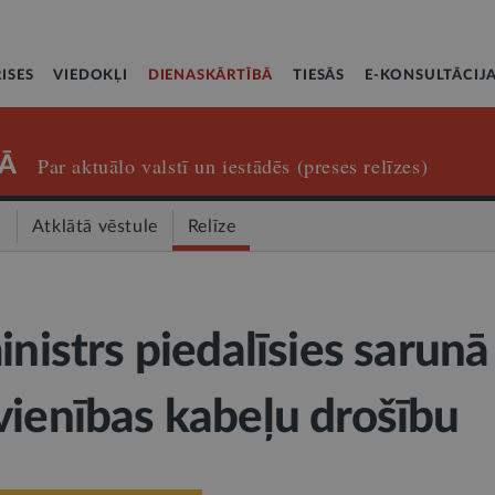
ISES
VIEDOKĻI
DIENASKĀRTĪBĀ
TIESĀS
E-KONSULTĀCIJ
Ā
Par aktuālo valstī un iestādēs (preses relīzes)
a
Atklātā vēstule
Relīze
inistrs piedalīsies sarunā
vienības kabeļu drošību