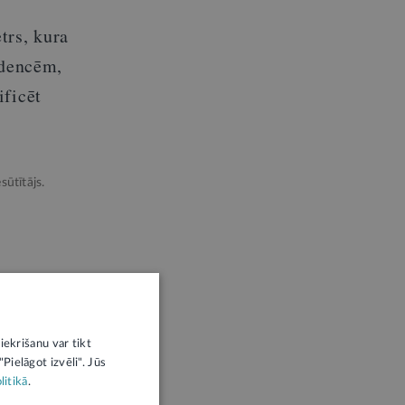
trs, kura
ndencēm,
ificēt
sūtītājs.
iekrišanu var tikt
Pielāgot izvēli". Jūs
litikā
.