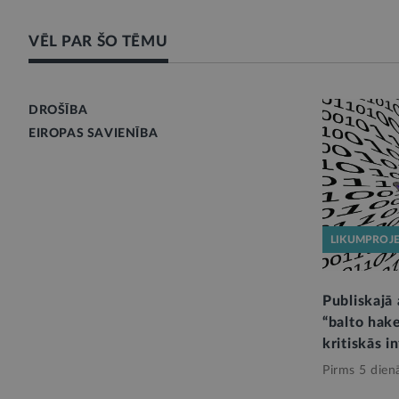
VĒL PAR ŠO TĒMU
DROŠĪBA
EIROPAS SAVIENĪBA
LIKUMPROJ
Publiskajā
“balto hake
kritiskās i
Pirms 5 dien