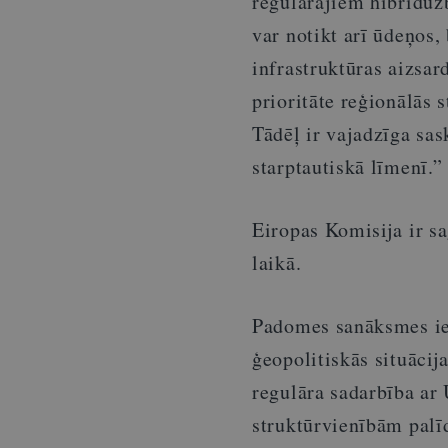
regulārajiem hibrīdu
var notikt arī ūdeņos,
infrastruktūras aizsar
prioritāte reģionālās 
Tādēļ ir vajadzīga sas
starptautiskā līmenī.”
Eiropas Komisija ir sa
laikā.
Padomes sanāksmes iet
ģeopolitiskās situācij
regulāra sadarbība ar
struktūrvienībām palī