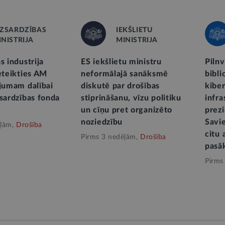
IZSARDZĪBAS
IEKŠLIETU
INISTRIJA
MINISTRIJA
s industrija
ES iekšlietu ministru
Piln
ieteikties AM
neformālajā sanāksmē
bibli
ējumam dalībai
diskutē par drošības
kibe
zsardzības fonda
stiprināšanu, vīzu politiku
infra
un cīņu pret organizēto
prez
noziedzību
Savi
ļām,
Drošība
citu 
Pirms 3 nedēļām,
Drošība
pasā
Pirms