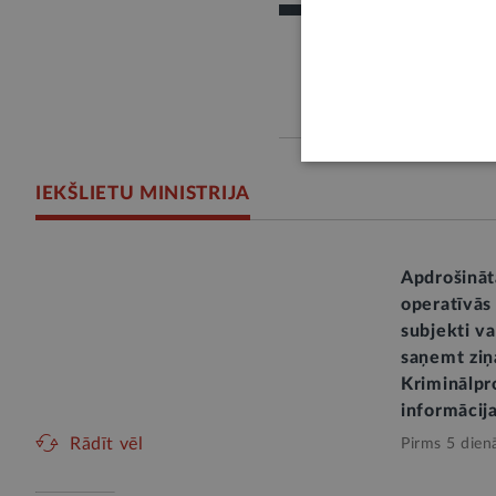
IEKŠLIETU MINISTRIJA
Apdrošināt
operatīvās
subjekti va
saņemt ziņ
Kriminālpr
informācij
Rādīt vēl
Pirms 5 dien