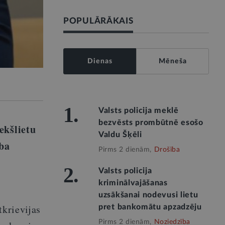
POPULĀRĀKAIS
Dienas
Mēneša
1.
Valsts policija meklē
bezvēsts prombūtnē esošo
ekšlietu
Valdu Šķēli
ba
Pirms 2 dienām,
Drošība
2.
Valsts policija
kriminālvajāšanas
uzsākšanai nodevusi lietu
tkrievijas
pret bankomātu apzadzēju
Pirms 2 dienām,
Noziedzība