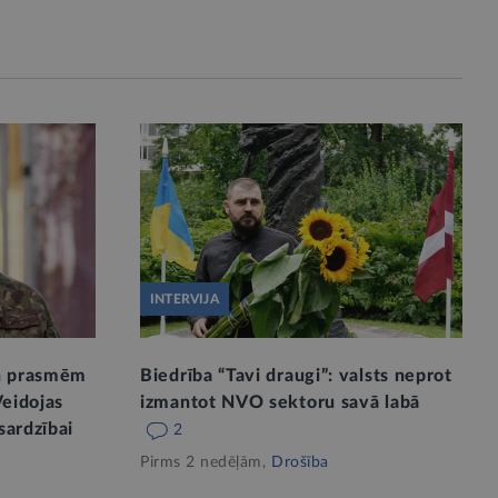
INTERVIJA
un prasmēm
Biedrība “Tavi draugi”: valsts neprot
Veidojas
izmantot NVO sektoru savā labā
sardzībai
2
Pirms 2 nedēļām,
Drošība