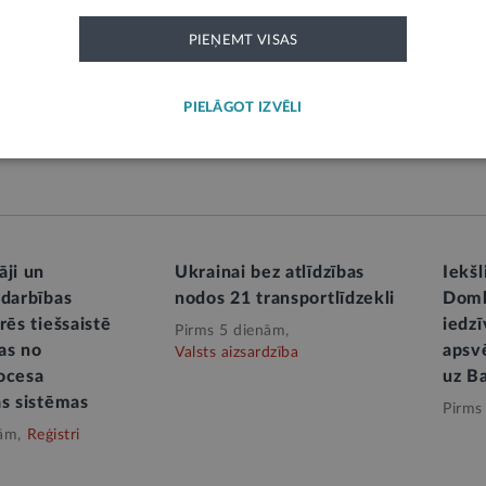
PIEŅEMT VISAS
PIEVIENOT KOMENTĀRU
PIELĀGOT IZVĒLI
āji un
Ukrainai bez atlīdzības
Iekšl
 darbības
nodos 21 transportlīdzekli
Domb
rēs tiešsaistē
iedzī
Pirms 5 dienām,
as no
apsv
Valsts aizsardzība
ocesa
uz Ba
as sistēmas
Pirms
ām,
Reģistri