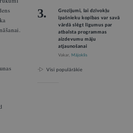
brukumi
dens
3.
Grozījumi, lai dzīvokļu
īpašnieku kopības var savā
ska
vārdā slēgt līgumus par
nāšanai.
atbalsta programmas
aizdevumu māju
atjaunošanai
Vakar,
Mājoklis
runas
Visi populārākie
d