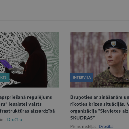
EKTS
INTERVIJA
 apspriešanā regulējums
Bruņoties ar zināšanām 
ru” iesaistei valsts
rīkoties krīzes situācijās. 
nfrastruktūras aizsardzībā
organizācija “Sievietes aiz
SKUDRAS”
ām,
Drošība
Pirms nedēļas,
Drošība