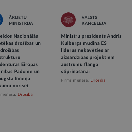
ĀRLIETU
VALSTS
MINISTRIJA
KANCELEJA
veidos Nacionālās
Ministru prezidents Andris
otēkas drošības un
Kulbergs mudina ES
rdrošības
līderus nekavēties ar
struktūru
aizsardzības projektiem
identūras Eiropas
austrumu flanga
enības Padomē un
stiprināšanai
augsta līmeņa
Pirms mēneša,
Drošība
kumu norisei
 mēneša,
Drošība