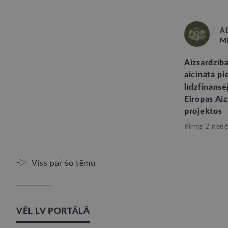
A
M
Aizsardzība
aicināta p
līdzfinans
Eiropas Ai
projektos
Pirms 2 nedē
Viss par šo tēmu
VĒL LV PORTĀLĀ