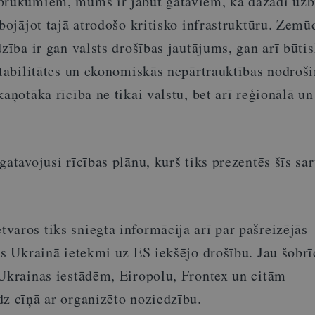
zbrukumiem, mums ir jābūt gataviem, ka dažādi uz
 bojājot tajā atrodošo kritisko infrastruktūru. Zemū
dzība ir gan valsts drošības jautājums, gan arī būti
stabilitātes un ekonomiskās nepārtrauktības nodroši
kaņotāka rīcība ne tikai valstu, bet arī reģionālā un
gatavojusi rīcības plānu, kurš tiks prezentēs šīs sa
varos tiks sniegta informācija arī par pašreizējās
as Ukrainā ietekmi uz ES iekšējo drošību. Jau šobrī
 Ukrainas iestādēm, Eiropolu, Frontex un citām
dz cīņā ar organizēto noziedzību.