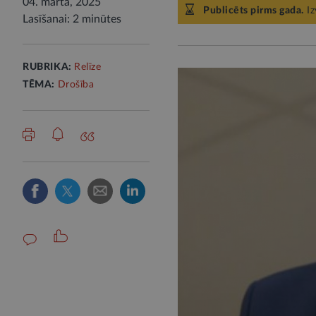
04. martā, 2025
Publicēts pirms gada.
Iz
Lasīšanai: 2 minūtes
RUBRIKA:
Relīze
TĒMA:
Drošība