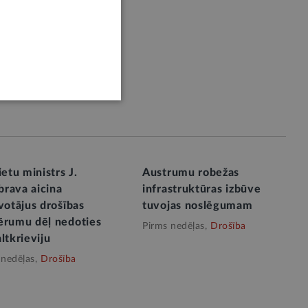
ietu ministrs J.
Austrumu robežas
rava aicina
infrastruktūras izbūve
votājus drošības
tuvojas noslēgumam
ērumu dēļ nedoties
Pirms nedēļas,
Drošība
ltkrieviju
 nedēļas,
Drošība