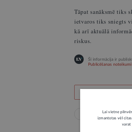
Tāpat sanāksmē tiks s
ietvaros tiks sniegts
kā arī aktuālā inform
riskus.
Šī informācija ir publis
Publicēšanas noteikumi
LABS SATURS
Lai vietne pilnvē
Drošība
Eiropas Sa
izmantotas vēl citas
varat 