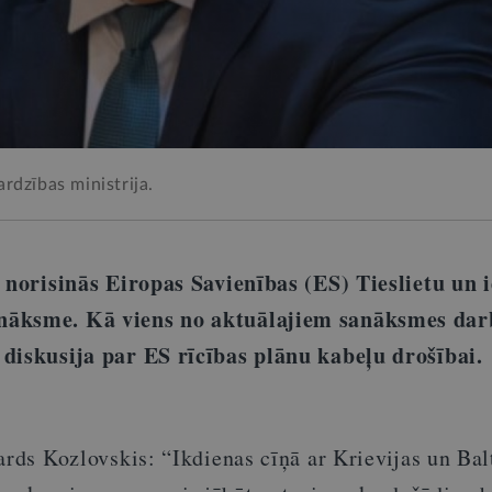
rdzības ministrija.
ē norisinās Eiropas Savienības (ES) Tieslietu un i
nāksme. Kā viens no aktuālajiem sanāksmes dar
 diskusija par ES rīcības plānu kabeļu drošībai
.
ards Kozlovskis: “Ikdienas cīņā ar Krievijas un Bal