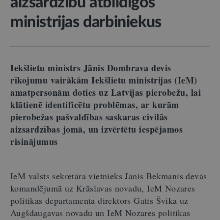
aizsardzību atbildīgos
ministrijas darbiniekus
Iekšlietu ministrs Jānis Dombrava devis
rīkojumu vairākām Iekšlietu ministrijas (IeM)
amatpersonām doties uz Latvijas pierobežu, lai
klātienē identificētu problēmas, ar kurām
pierobežas pašvaldības saskaras civilās
aizsardzības jomā, un izvērtētu iespējamos
risinājumus
IeM valsts sekretāra vietnieks Jānis Bekmanis devās
komandējumā uz Krāslavas novadu, IeM Nozares
politikas departamenta direktors Gatis Švika uz
Augšdaugavas novadu un IeM Nozares politikas