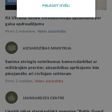
INTERVIJA
PIELĀGOT IZVĒLI
Kā Ukrainā notiek civiliedzīvotāju apziņošana par
gaisa apdraudējumu
Pirms 2 mēnešiem,
Valsts aizsardzība
AIZSARDZĪBAS MINISTRIJA
Saeima atvieglo noteikumus komercdarbībai ar
militārajām precēm; aizsardzības aprīkojums būs
pieejamāks arī civilajam sektoram
Pirms 2 nedēļām,
Valsts aizsardzība
JAUNSARDZES CENTRS
Liepājā sākas starptautiskā nometne “Baltic Guard