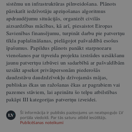
sistēmu un infrastruktūras pilnveidošana. Plānots
pārskatīt iedzīvotāju apziņošanas algoritmus
apdraudējumu situācijās, organizēt civilās
aizsardzības mācības, kā arī, piesaistot Eiropas
Savienības finansējumu, turpināt darbu pie patvertņu
tīkla paplašināšanas, pielāgojot pašvaldībā esošus
īpašumus. Papildus plānots panākt starpnozaru
vienošanos par tipveida projekta izstrādes uzsākšanu
jaunu patvertņu izbūvei un sadarbībā ar pašvaldībām
uzsākt apsekot privātpersonām piederošās
daudzstāvu daudzdzīvokļu dzīvojamās mājas,
publiskas ēkas un ražošanas ēkas ar pagrabiem vai
pazemes stāviem, lai apzinātu šo telpu atbilstības
pakāpi III kategorijas patvertņu izveidei.
Šī informācija ir publisks paziņojums un neatspoguļo LV
portāla viedokli. Par tās saturu atbild iesūtītājs.
Publicēšanas noteikumi