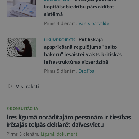
kapitālsabiedrību pārvaldības
sistēmā
Pirms 4 dienām,
Valsts pārvalde
Publiskajā
LIKUMPROJEKTS
apspriešanā regulējums “balto
hakeru” iesaistei valsts kritiskās
infrastruktūras aizsardzībā
Pirms 5 dienām,
Drošība
Visi raksti
E-KONSULTĀCIJA
Īres līgumā norādītajām personām ir tiesības
īrētajās telpās deklarēt dzīvesvietu
Pirms 3 dienām,
Līgumi, dokumenti