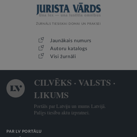
ŽURNĀLS TIESISKAI DOMAI UN PRAKSEI
Jaunākais numurs
Autoru katalogs
Visi žurnāli
CILVĒKS · VALSTS ·
LIKUMS
Portāls par Latviju un mums Latvijā.
Palīgs tiesību aktu izpratnei.
PAR LV PORTĀLU