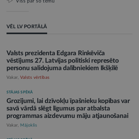
Viss par šo tēmu
VĒL LV PORTĀLĀ
AMATPERSONAS RUNA
Valsts prezidenta Edgara Rinkēviča
vēstījums 27. Latvijas politiski represēto
personu salidojuma dalībniekiem Ikšķilē
Vakar,
Valsts vērtības
STĀJAS SPĒKĀ
Grozījumi, lai dzīvokļu īpašnieku kopības var
savā vārdā slēgt līgumus par atbalsta
programmas aizdevumu māju atjaunošanai
Vakar,
Mājoklis