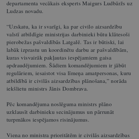
departamenta vecākais eksperts Maigurs Ludbāržs uz
Ludzas novadu.
“Uzskatu, ka ir svarīgi, ka par civilo aizsardzību
valstī atbildīgie ministrijas darbinieki būtu klātesoši
pierobežas pašvaldībās Latgalē. Tas ir būtiski, lai
labāk izprastu un koordinētu darbu ar pašvaldībām,
kuras visvairāk pakļautas iespējamiem gaisa
apdraudējumiem. Šādiem komandējumiem ir jābūt
regulāriem, iesaistot visa līmeņa amatpersonas, kuru
atbildībā ir civilās aizsardzības plānošana,” norāda
iekšlietu ministrs Jānis Dombrava.
Pēc komandējuma noslēguma ministrs plāno
uzklausīt darbinieku secinājumus un pārrunāt
turpmākos iespējamos risinājumus.
Viena no ministra prioritātēm ir civilās aizsardzības