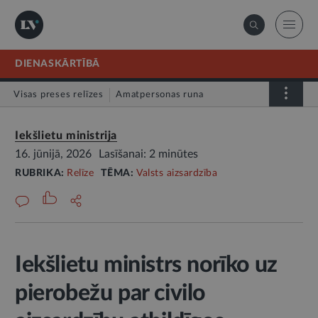
DIENASKĀRTĪBĀ
Visas preses relīzes
Amatpersonas runa
Atklātā vēstule
Relīze
Iekšlietu ministrija
16. jūnijā, 2026
Lasīšanai: 2 minūtes
RUBRIKA:
Relīze
TĒMA:
Valsts aizsardzība
Iekšlietu ministrs norīko uz
pierobežu par civilo