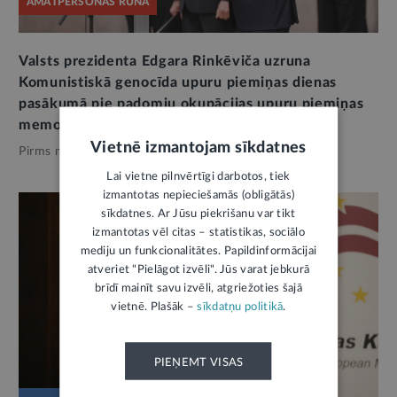
AMATPERSONAS RUNA
Valsts prezidenta Edgara Rinkēviča uzruna
Komunistiskā genocīda upuru piemiņas dienas
pasākumā pie padomju okupācijas upuru piemiņas
memoriāla “Vēstures taktīla”
Vietnē izmantojam sīkdatnes
Pirms mēneša,
Valsts aizsardzība
Lai vietne pilnvērtīgi darbotos, tiek
izmantotas nepieciešamās (obligātās)
sīkdatnes. Ar Jūsu piekrišanu var tikt
izmantotas vēl citas – statistikas, sociālo
mediju un funkcionalitātes. Papildinformācijai
atveriet "Pielāgot izvēli". Jūs varat jebkurā
brīdī mainīt savu izvēli, atgriežoties šajā
vietnē. Plašāk –
sīkdatņu politikā
.
PIEŅEMT VISAS