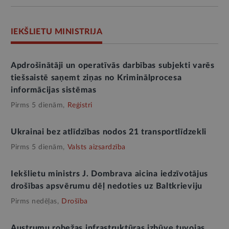
IEKŠLIETU MINISTRIJA
Apdrošinātāji un operatīvās darbības subjekti varēs
tiešsaistē saņemt ziņas no Kriminālprocesa
informācijas sistēmas
Pirms 5 dienām,
Reģistri
Ukrainai bez atlīdzības nodos 21 transportlīdzekli
Pirms 5 dienām,
Valsts aizsardzība
Iekšlietu ministrs J. Dombrava aicina iedzīvotājus
drošības apsvērumu dēļ nedoties uz Baltkrieviju
Pirms nedēļas,
Drošība
Austrumu robežas infrastruktūras izbūve tuvojas