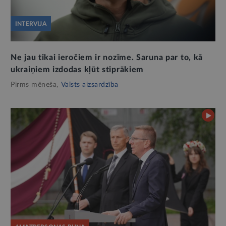
INTERVIJA
Ne jau tikai ieročiem ir nozīme. Saruna par to, kā
ukraiņiem izdodas kļūt stiprākiem
Pirms mēneša,
Valsts aizsardzība