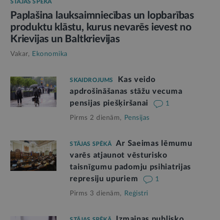
STĀJAS SPĒKĀ
Paplašina lauksaimniecības un lopbarības
produktu klāstu, kurus nevarēs ievest no
Krievijas un Baltkrievijas
Vakar,
Ekonomika
Kas veido
SKAIDROJUMS
apdrošināšanas stāžu vecuma
pensijas piešķiršanai
1
Pirms 2 dienām,
Pensijas
Ar Saeimas lēmumu
STĀJAS SPĒKĀ
varēs atjaunot vēsturisko
taisnīgumu padomju psihiatrijas
represiju upuriem
1
Pirms 3 dienām,
Reģistri
Izmaiņas publisko
STĀJAS SPĒKĀ