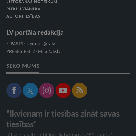
LIETOŠANAS NOTEIKUMI
PIEKĻŪSTAMĪBA
AUTORTIESĪBAS
LV portāla redakcija
E-PASTS:
lvportals@lv.lv
PRESES RELĪZĒM:
pr@lv.lv
SEKO MUMS
"Ikvienam ir tiesības zināt savas
tiesības"
/Latvijas Republikas Satversmes 90. pants/