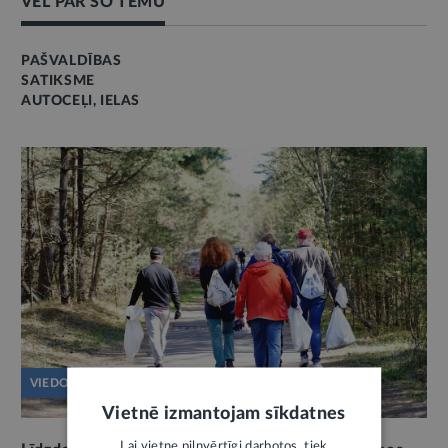
VĒL PAR ŠO TĒMU
PAŠVALDĪBAS
SATIKSME
AUTOCEĻI, IELAS
VIEDOKLIS
Vietnē izmantojam sīkdatnes
Lai vietne pilnvērtīgi darbotos, tiek