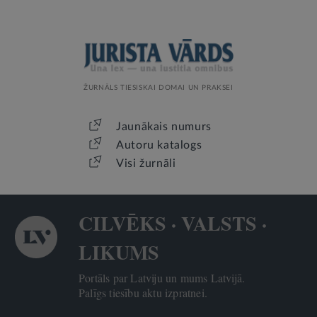
ŽURNĀLS TIESISKAI DOMAI UN PRAKSEI
Jaunākais numurs
Autoru katalogs
Visi žurnāli
CILVĒKS · VALSTS ·
LIKUMS
Portāls par Latviju un mums Latvijā.
Palīgs tiesību aktu izpratnei.