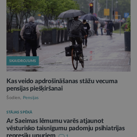
SKAIDROJUMS
Kas veido apdrošināšanas stāžu vecuma
pensijas piešķiršanai
Šodien,
Pensijas
STĀJAS SPĒKĀ
Ar Saeimas lēmumu varēs atjaunot
vēsturisko taisnīgumu padomju psihiatrijas
represiju upuriem
1