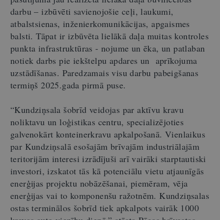
darbu – izbūvēti savienojošie ceļi, laukumi,
atbalstsienas, inženierkomunikācijas, apgaismes
balsti. Tāpat ir izbūvēta lielākā daļa muitas kontroles
punkta infrastruktūras - nojume un ēka, un patlaban
notiek darbs pie iekštelpu apdares un aprīkojuma
uzstādīšanas. Paredzamais visu darbu pabeigšanas
termiņš 2025.gada pirmā puse.
“Kundziņsala šobrīd veidojas par aktīvu kravu
noliktavu un loģistikas centru, specializējoties
galvenokārt konteinerkravu apkalpošanā. Vienlaikus
par Kundziņsalā esošajām brīvajām industriālajām
teritorijām interesi izrādījuši arī vairāki starptautiski
investori, izskatot tās kā potenciālu vietu atjaunīgās
enerģijas projektu nobāzēšanai, piemēram, vēja
enerģijas vai to komponenšu ražotnēm. Kundziņsalas
ostas terminālos šobrīd tiek apkalpots vairāk 1000