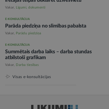
īrētajās telpās deklarēt dzīvesvietu
Vakar,
Līgumi, dokumenti
E-KONSULTĀCIJA
Parāda piedziņa no slimības pabalsta
Vakar,
Parādu piedziņa
E-KONSULTĀCIJA
Summētais darba laiks – darba stundas
atbilstoši grafikam
Vakar,
Darba tiesības
Visas e-konsultācijas