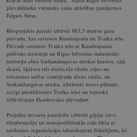
kravas auto vienību dienā,” stāsta Rīgas brīvostas
pārvaldnieka vietnieks ostas attīstības jautājumos
Edgars Sūna.
Būvprojekts paredz izbūvēt 863,5 metrus garu
pārvadu, kas savienos Kundziņsalu un Tvaika ielu.
Pārvads savienos Tvaika ielu ar Kundziņsalas
publisko teritoriju un Rīgas brīvostas industriālo
teritoriju abos Sarkandaugavas attekas krastos, tajā
skaitā, šķērsos trīs dzelzceļa sliežu ceļus un
virszemes naftas cauruļvadu divās vietās, un
Sarkandaugavas atteku, atbilstoši trases plānam,
secīgi pieslēdzoties Tvaika ielai un iepriekš
izbūvētajam Daudersalas pārvadam.
Projekta ietvaros paredzēts izbūvēt gājēju ietvi,
riteņbraucēju un transportlīdzekļu ceļu tīklu ar
satiksmes organizācijas tehniskajiem līdzekļiem, kā