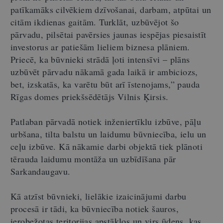
patīkamāks cilvēkiem dzīvošanai, darbam, atpūtai un
citām ikdienas gaitām. Turklāt, uzbūvējot šo
pārvadu, pilsētai pavērsies jaunas iespējas piesaistīt
investorus ar patiešām lieliem biznesa plāniem.
Priecē, ka būvnieki strādā ļoti intensīvi – plāns
uzbūvēt pārvadu nākamā gada laikā ir ambiciozs,
bet, izskatās, ka varētu būt arī īstenojams,” pauda
Rīgas domes priekšsēdētājs Vilnis Ķirsis.
Patlaban pārvadā notiek inženiertīklu izbūve, pāļu
urbšana, tilta balstu un laidumu būvniecība, ielu un
ceļu izbūve. Kā nākamie darbi objektā tiek plānoti
tērauda laidumu montāža un uzbīdīšana pār
Sarkandaugavu.
Kā atzīst būvnieki, lielākie izaicinājumi darbu
procesā ir tādi, ka būvniecība notiek šauros,
ierobežotas teritorijas apstākļos un virs ūdens, kas