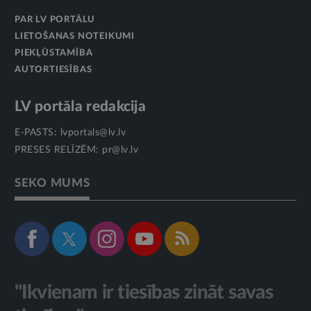
PAR LV PORTĀLU
LIETOŠANAS NOTEIKUMI
PIEKĻŪSTAMĪBA
AUTORTIESĪBAS
LV portāla redakcija
E-PASTS:
lvportals@lv.lv
PRESES RELĪZĒM:
pr@lv.lv
SEKO MUMS
"Ikvienam ir tiesības zināt savas