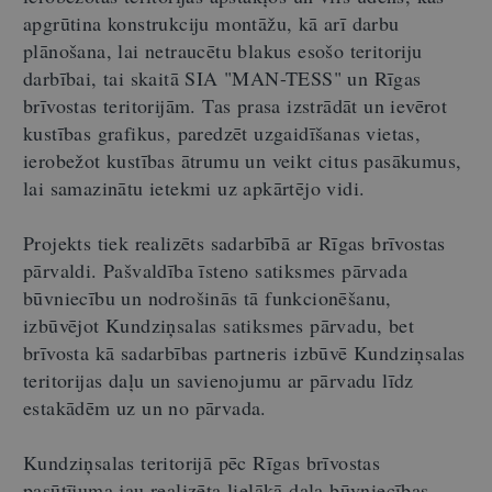
apgrūtina konstrukciju montāžu, kā arī darbu
plānošana, lai netraucētu blakus esošo teritoriju
darbībai, tai skaitā SIA "MAN-TESS" un Rīgas
brīvostas teritorijām. Tas prasa izstrādāt un ievērot
kustības grafikus, paredzēt uzgaidīšanas vietas,
ierobežot kustības ātrumu un veikt citus pasākumus,
lai samazinātu ietekmi uz apkārtējo vidi.
Projekts tiek realizēts sadarbībā ar Rīgas brīvostas
pārvaldi. Pašvaldība īsteno satiksmes pārvada
būvniecību un nodrošinās tā funkcionēšanu,
izbūvējot Kundziņsalas satiksmes pārvadu, bet
brīvosta kā sadarbības partneris izbūvē Kundziņsalas
teritorijas daļu un savienojumu ar pārvadu līdz
estakādēm uz un no pārvada.
Kundziņsalas teritorijā pēc Rīgas brīvostas
pasūtījuma jau realizēta lielākā daļa būvniecības