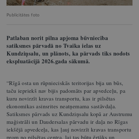
Publicitātes foto
Patlaban norit pilna apjoma būvniecība
satiksmes pārvadā no Tvaika ielas uz
Kundziņsalu, un plānots, ka pārvads tiks nodots
ekspluatācijā 2026.gada sākumā.
“Rīgā osta un rūpnieciskās teritorijas bija un būs,
taču iepriekš nav bijis padomāts par apvedceļu, pa
kuru novirzīt kravas transportu, kas ir pilsētas
ekonomikas asinsrites neatņemama sastāvdaļa.
Satiksmes pārvads uz Kundziņsalu kopā ar Austrumu
maģistrāli un Daudersalas pārvadu ir daļa no Rīgas
iekšējā apvedceļa, kas ļauj novirzīt kravas transportu
prom no pilsētas centra, lai tas būtu ērtāks un