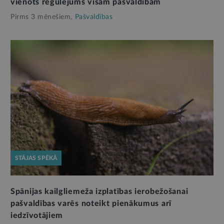
vienots regulējums visām pašvaldībām
Pirms 3 mēnešiem,
Pašvaldības
STĀJAS SPĒKĀ
Spānijas kailgliemeža izplatības ierobežošanai
pašvaldības varēs noteikt pienākumus arī
iedzīvotājiem