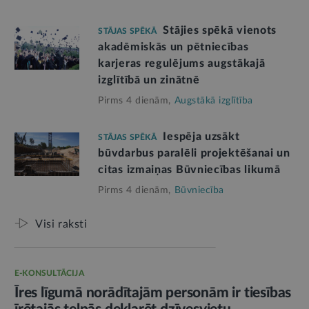
Stājies spēkā vienots
STĀJAS SPĒKĀ
akadēmiskās un pētniecības
karjeras regulējums augstākajā
izglītībā un zinātnē
Pirms 4 dienām,
Augstākā izglītība
Iespēja uzsākt
STĀJAS SPĒKĀ
būvdarbus paralēli projektēšanai un
citas izmaiņas Būvniecības likumā
Pirms 4 dienām,
Būvniecība
Visi raksti
E-KONSULTĀCIJA
Īres līgumā norādītajām personām ir tiesības