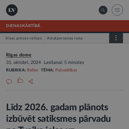
DIENASKĀRTĪBĀ
Visas preses relīzes
Amatpersonas runa
Atklātā vēstule
Relīze
Rīgas dome
31. oktobrī, 2024
Lasīšanai: 5 minūtes
RUBRIKA:
Relīze
TĒMA:
Pašvaldības
Līdz 2026. gadam plānots
izbūvēt satiksmes pārvadu