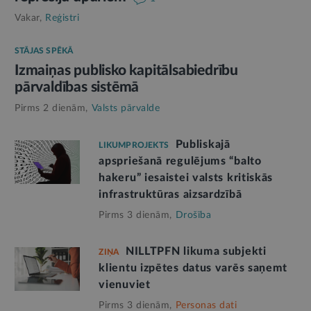
Vakar,
Reģistri
STĀJAS SPĒKĀ
Izmaiņas publisko kapitālsabiedrību
pārvaldības sistēmā
Pirms 2 dienām,
Valsts pārvalde
Publiskajā
LIKUMPROJEKTS
apspriešanā regulējums “balto
hakeru” iesaistei valsts kritiskās
infrastruktūras aizsardzībā
Pirms 3 dienām,
Drošība
NILLTPFN likuma subjekti
ZIŅA
klientu izpētes datus varēs saņemt
vienuviet
Pirms 3 dienām,
Personas dati