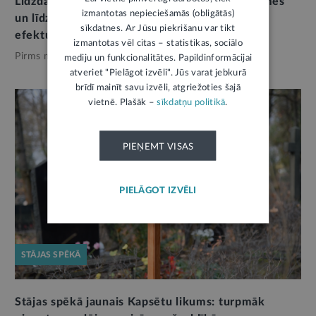
Līdzdalība pēc reformas: vai iedzīvotāju padomes
izmantotas nepieciešamās (obligātās)
un līdzdalības budžets palīdz mazināt nomales
sīkdatnes. Ar Jūsu piekrišanu var tikt
efektu?
izmantotas vēl citas – statistikas, sociālo
Pirms mēneša,
Pašvaldības
mediju un funkcionalitātes. Papildinformācijai
atveriet "Pielāgot izvēli". Jūs varat jebkurā
brīdī mainīt savu izvēli, atgriežoties šajā
vietnē. Plašāk –
sīkdatņu politikā
.
PIEŅEMT VISAS
PIELĀGOT IZVĒLI
STĀJAS SPĒKĀ
Stājas spēkā jaunais Kapsētu likums: turpmāk