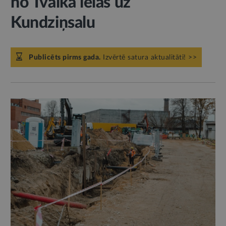
no Tvaika ielas uz
Kundziņsalu
Publicēts pirms gada.
Izvērtē satura aktualitāti! >>