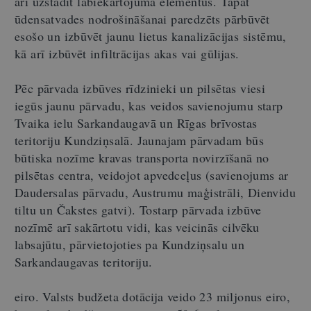
arī uzstādīt labiekārtojuma elementus. Tāpat
ūdensatvades nodrošināšanai paredzēts pārbūvēt
esošo un izbūvēt jaunu lietus kanalizācijas sistēmu,
kā arī izbūvēt infiltrācijas akas vai gūlijas.
Pēc pārvada izbūves rīdzinieki un pilsētas viesi
iegūs jaunu pārvadu, kas veidos savienojumu starp
Tvaika ielu Sarkandaugavā un Rīgas brīvostas
teritoriju Kundziņsalā. Jaunajam pārvadam būs
būtiska nozīme kravas transporta novirzīšanā no
pilsētas centra, veidojot apvedceļus (savienojums ar
Daudersalas pārvadu, Austrumu maģistrāli, Dienvidu
tiltu un Čakstes gatvi). Tostarp pārvada izbūve
nozīmē arī sakārtotu vidi, kas veicinās cilvēku
labsajūtu, pārvietojoties pa Kundziņsalu un
Sarkandaugavas teritoriju.
eiro. Valsts budžeta dotācija veido 23 miljonus eiro,