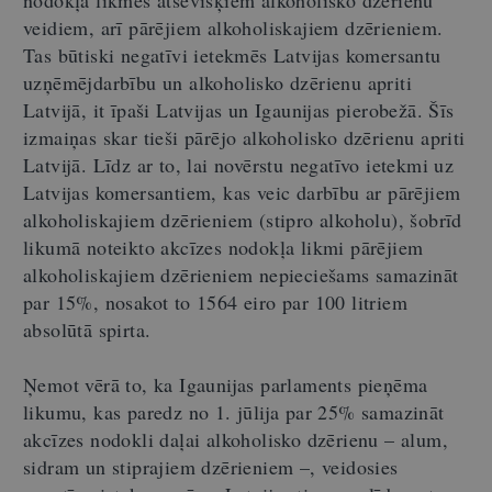
veidiem, arī pārējiem alkoholiskajiem dzērieniem.
Tas būtiski negatīvi ietekmēs Latvijas komersantu
uzņēmējdarbību un alkoholisko dzērienu apriti
Latvijā, it īpaši Latvijas un Igaunijas pierobežā. Šīs
izmaiņas skar tieši pārējo alkoholisko dzērienu apriti
Latvijā. Līdz ar to, lai novērstu negatīvo ietekmi uz
Latvijas komersantiem, kas veic darbību ar pārējiem
alkoholiskajiem dzērieniem (stipro alkoholu), šobrīd
likumā noteikto akcīzes nodokļa likmi pārējiem
alkoholiskajiem dzērieniem nepieciešams samazināt
par 15%, nosakot to 1564 eiro par 100 litriem
absolūtā spirta.
Ņemot vērā to, ka Igaunijas parlaments pieņēma
likumu, kas paredz no 1. jūlija par 25% samazināt
akcīzes nodokli daļai alkoholisko dzērienu – alum,
sidram un stiprajiem dzērieniem –, veidosies