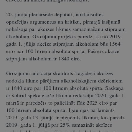
20. jūnija plenārsēdē deputāti, noklausoties
opozīcijas argumentus un kritiku, pirmajā lasījumā
nobalsoja par akcīzes likmes samazināšanu stiprajam
alkoholam. Grozījumu projekts paredz, ka no 2019.
gada 1. jūlija akcīze stiprajam alkoholam būs 1564
eiro par 100 litriem absolūtā spirta. Pašreiz akcīze
stiprajam alkoholam ir 1840 eiro.
Grozījumu anotācijā skaidrots: tagadējā akcīzes
nodokļa likme pārējiem alkoholiskajiem dzērieniem
ir 1840 eiro par 100 litriem absolūtā spirta. Saskaņā
ar šobrīd spēkā esošo likuma redakciju 2020. gada 1.
martā ir paredzēts to palielināt līdz 2025 eiro par
100 litriem absolūtā spirta. Igaunijas parlaments
2019. gada 13. jūnijā ir pieņēmis likumu, kas paredz
2019. gada 1. jūlijā par 25% samazināt akcīzes
nodokļa likmes atsevišķiem alkoholisko dzērienu