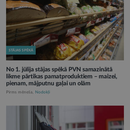
STĀJAS SPĒKĀ
No 1. jūlija stājas spēkā PVN samazinātā
likme pārtikas pamatproduktiem – maizei,
pienam, mājputnu gaļai un olām
Pirms mēneša,
Nodokļi