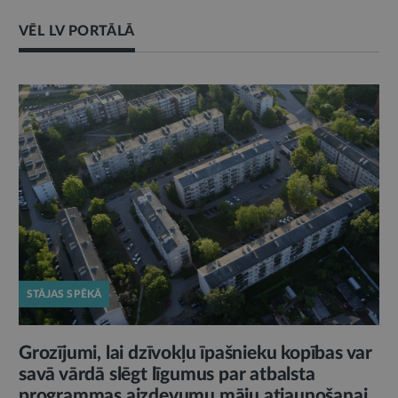
VĒL LV PORTĀLĀ
STĀJAS SPĒKĀ
Grozījumi, lai dzīvokļu īpašnieku kopības var
savā vārdā slēgt līgumus par atbalsta
programmas aizdevumu māju atjaunošanai