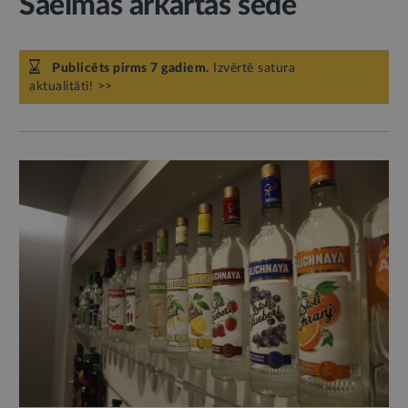
Saeimas ārkārtas sēdē
Publicēts pirms 7 gadiem.
Izvērtē satura
aktualitāti! >>