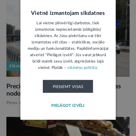
Vietnē izmantojam sīkdatnes
Lai vietne pilnvērtīgi darbotos, tiek
izmantotas nepieciešamās (obligātās)
sīkdatnes. Ar Jūsu piekrišanu var tikt
izmantotas vēl citas – statistikas, sociālo
mediju un funkcionalitātes. Papildinformācijai
atveriet "Pielāgot izvēli". Jūs varat jebkurā
brīdī mainīt savu izvēli, atgriežoties šajā
STĀJAS SPĒKĀ
vietnē. Plašāk –
sīkdatņu politikā
.
Precizēta transportlīdzekļa ekspluatācijas
PIEŅEMT VISAS
nodokļa atvieglojuma piemērošana
Pirms 4 nedēļām,
Nodokļi
PIELĀGOT IZVĒLI