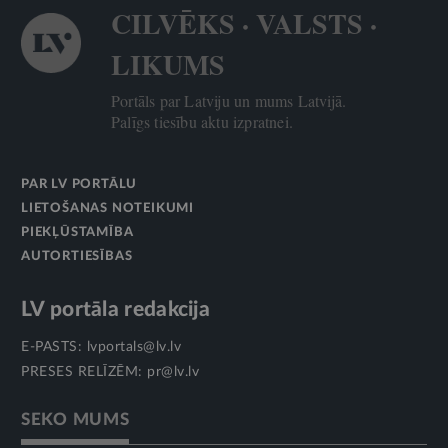
CILVĒKS · VALSTS ·
LIKUMS
Portāls par Latviju un mums Latvijā.
Palīgs tiesību aktu izpratnei.
PAR LV PORTĀLU
LIETOŠANAS NOTEIKUMI
PIEKĻŪSTAMĪBA
AUTORTIESĪBAS
LV portāla redakcija
E-PASTS:
lvportals@lv.lv
PRESES RELĪZĒM:
pr@lv.lv
SEKO MUMS