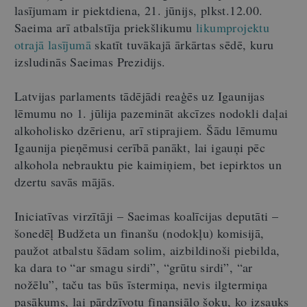
lasījumam ir piektdiena, 21. jūnijs, plkst.12.00.
Saeima arī atbalstīja priekšlikumu
likumprojektu
otrajā lasījumā
skatīt tuvākajā ārkārtas sēdē, kuru
izsludinās Saeimas Prezidijs.
Latvijas parlaments tādējādi reaģēs uz Igaunijas
lēmumu no 1. jūlija pazemināt akcīzes nodokli daļai
alkoholisko dzērienu, arī stiprajiem. Šādu lēmumu
Igaunija pieņēmusi cerībā panākt, lai igauņi pēc
alkohola nebrauktu pie kaimiņiem, bet iepirktos un
dzertu savās mājās.
Iniciatīvas virzītāji – Saeimas koalīcijas deputāti –
šonedēļ Budžeta un finanšu (nodokļu) komisijā,
paužot atbalstu šādam solim, aizbildinoši piebilda,
ka dara to “ar smagu sirdi”, “grūtu sirdi”, “ar
nožēlu”, taču tas būs īstermiņa, nevis ilgtermiņa
pasākums, lai pārdzīvotu finansiālo šoku, ko izsauks