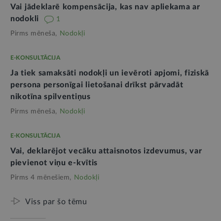
Vai jādeklarē kompensācija, kas nav apliekama ar
nodokli
1
Pirms mēneša,
Nodokļi
E-KONSULTĀCIJA
Ja tiek samaksāti nodokļi un ievēroti apjomi, fiziskā
persona personīgai lietošanai drīkst pārvadāt
nikotīna spilventiņus
Pirms mēneša,
Nodokļi
E-KONSULTĀCIJA
Vai, deklarējot vecāku attaisnotos izdevumus, var
pievienot viņu e-kvītis
Pirms 4 mēnešiem,
Nodokļi
Viss par šo tēmu