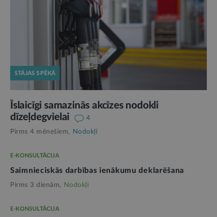
STĀJAS SPĒKĀ
Īslaicīgi samazinās akcīzes nodokli
dīzeļdegvielai
4
Pirms 4 mēnešiem,
Nodokļi
E-KONSULTĀCIJA
Saimnieciskās darbības ienākumu deklarēšana
Pirms 3 dienām,
Nodokļi
E-KONSULTĀCIJA