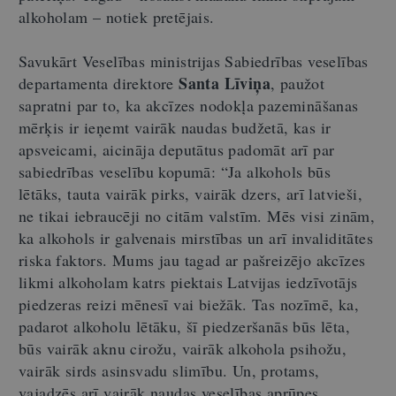
alkoholam – notiek pretējais.
Savukārt Veselības ministrijas Sabiedrības veselības
Santa Līviņa
departamenta direktore
, paužot
sapratni par to, ka akcīzes nodokļa pazemināšanas
mērķis ir ieņemt vairāk naudas budžetā, kas ir
apsveicami, aicināja deputātus padomāt arī par
sabiedrības veselību kopumā: “Ja alkohols būs
lētāks, tauta vairāk pirks, vairāk dzers, arī latvieši,
ne tikai iebraucēji no citām valstīm. Mēs visi zinām,
ka alkohols ir galvenais mirstības un arī invaliditātes
riska faktors. Mums jau tagad ar pašreizējo akcīzes
likmi alkoholam katrs piektais Latvijas iedzīvotājs
piedzeras reizi mēnesī vai biežāk. Tas nozīmē, ka,
padarot alkoholu lētāku, šī piedzeršanās būs lēta,
būs vairāk aknu cirožu, vairāk alkohola psihožu,
vairāk sirds asinsvadu slimību. Un, protams,
vajadzēs arī vairāk naudas veselības aprūpes