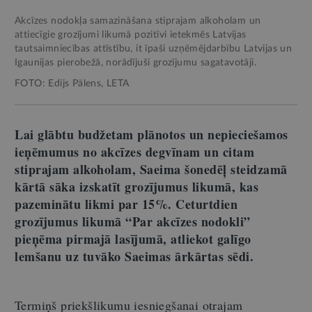
Akcīzes nodokļa samazināšana stiprajam alkoholam un
attiecīgie grozījumi likumā pozitīvi ietekmēs Latvijas
tautsaimniecības attīstību, it īpaši uzņēmējdarbību Latvijas un
Igaunijas pierobežā, norādījuši grozījumu sagatavotāji.
FOTO: Edijs Pālens, LETA
Lai glābtu budžetam plānotos un nepieciešamos
ieņēmumus no akcīzes degvīnam un citam
stiprajam alkoholam, Saeima šonedēļ steidzamā
kārtā sāka izskatīt grozījumus likumā, kas
pazeminātu likmi par 15%. Ceturtdien
grozījumus likumā “Par akcīzes nodokli”
pieņēma pirmajā lasījumā, atliekot galīgo
lemšanu uz tuvāko Saeimas ārkārtas sēdi.
Termiņš priekšlikumu iesniegšanai otrajam