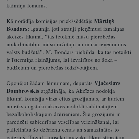
kaimiņu lēmums.
Mārtiņš
Kā norādīja komisijas priekšsēdētājs
Bondars
: Igaunija ļoti strauji pieņēmusi izmaiņas
akcīzes likumā, “tas ietekmē mūsu pierobežas
nodarbinātību, mūsu ražotāju un mūsu ieņēmumus
valsts budžetā”. M. Bondars piebilda, ka tas noteikti
ir īstermiņa risinājums, lai izvairītos no šoka –
budžetam un pierobežas iedzīvotājiem.
Vjačeslavs
Oponējot šādam lēmumam, deputāts
Dombrovskis
atgādināja, ka Akcīzes nodokļa
likumā komisija virza citus grozījumus, ar kuriem
noteiks augstāku akcīzes nodokli saldinātajiem
bezalkoholiskajiem dzērieniem. Šie grozījumi ir
paredzēti sabiedrības veselības veicināšanai, lai
palielinātu šo dzērienu cenas un samazinātos to
patēriņš. Tagad – nosakot mazāku likmi stiprajam