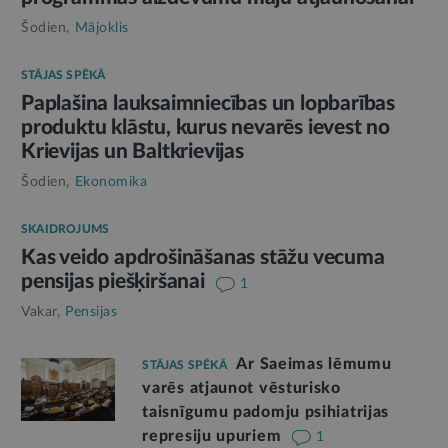
Šodien,
Mājoklis
STĀJAS SPĒKĀ
Paplašina lauksaimniecības un lopbarības
produktu klāstu, kurus nevarēs ievest no
Krievijas un Baltkrievijas
Šodien,
Ekonomika
SKAIDROJUMS
Kas veido apdrošināšanas stāžu vecuma
pensijas piešķiršanai
1
Vakar,
Pensijas
Ar Saeimas lēmumu
STĀJAS SPĒKĀ
varēs atjaunot vēsturisko
taisnīgumu padomju psihiatrijas
represiju upuriem
1