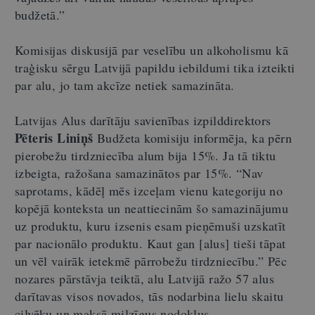
budžetā.”
Komisijas diskusijā par veselību un alkoholismu kā
traģisku sērgu Latvijā papildu iebildumi tika izteikti
par alu, jo tam akcīze netiek samazināta.
Latvijas Alus darītāju savienības izpilddirektors
Pēteris Liniņš
Budžeta komisiju informēja, ka pērn
pierobežu tirdzniecība alum bija 15%. Ja tā tiktu
izbeigta, ražošana samazinātos par 15%. “Nav
saprotams, kādēļ mēs izceļam vienu kategoriju no
kopējā konteksta un neattiecinām šo samazinājumu
uz produktu, kuru izsenis esam pieņēmuši uzskatīt
par nacionālo produktu. Kaut gan [alus] tieši tāpat
un vēl vairāk ietekmē pārrobežu tirdzniecību.” Pēc
nozares pārstāvja teiktā, alu Latvijā ražo 57 alus
darītavas visos novados, tās nodarbina lielu skaitu
cilvēku un maksā milzīgus nodokļus.