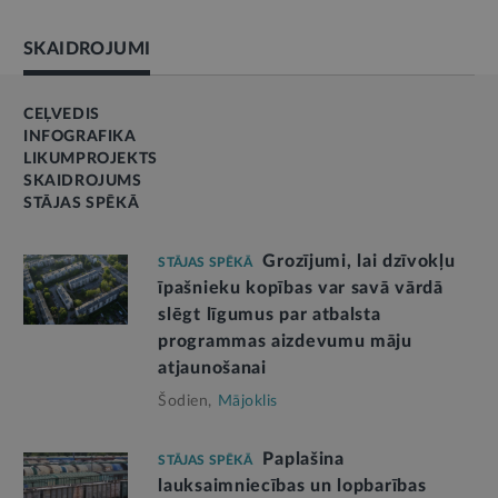
SKAIDROJUMI
CEĻVEDIS
INFOGRAFIKA
LIKUMPROJEKTS
SKAIDROJUMS
STĀJAS SPĒKĀ
Grozījumi, lai dzīvokļu
STĀJAS SPĒKĀ
īpašnieku kopības var savā vārdā
slēgt līgumus par atbalsta
programmas aizdevumu māju
atjaunošanai
Šodien,
Mājoklis
Paplašina
STĀJAS SPĒKĀ
lauksaimniecības un lopbarības