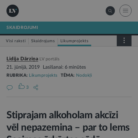
SKAIDROJUMI
Visi raksti
Skaidrojums
Likumprojekts
Stājas spēkā
Infografika
Lidija Dārziņa
LV portāls
21. jūnijā, 2019
Lasīšanai: 6 minūtes
RUBRIKA:
Likumprojekts
TĒMA:
Nodokļi
3
Stiprajam alkoholam akcīzi
vēl nepazemina – par to lems