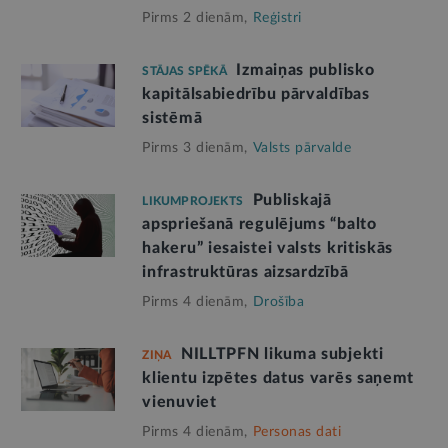
Pirms 2 dienām,
Reģistri
Izmaiņas publisko
STĀJAS SPĒKĀ
kapitālsabiedrību pārvaldības
sistēmā
Pirms 3 dienām,
Valsts pārvalde
Publiskajā
LIKUMPROJEKTS
apspriešanā regulējums “balto
hakeru” iesaistei valsts kritiskās
infrastruktūras aizsardzībā
Pirms 4 dienām,
Drošība
NILLTPFN likuma subjekti
ZIŅA
klientu izpētes datus varēs saņemt
vienuviet
Pirms 4 dienām,
Personas dati