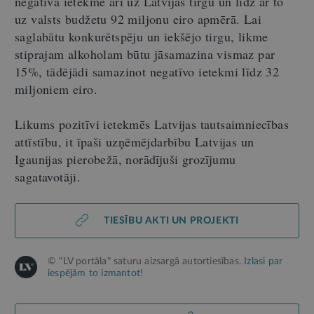
negatīva ietekme arī uz Latvijas tirgu un līdz ar to
uz valsts budžetu 92 miljonu eiro apmērā. Lai
saglabātu konkurētspēju un iekšējo tirgu, likme
stiprajam alkoholam būtu jāsamazina vismaz par
15%, tādējādi samazinot negatīvo ietekmi līdz 32
miljoniem eiro.
Likums pozitīvi ietekmēs Latvijas tautsaimniecības
attīstību, it īpaši uzņēmējdarbību Latvijas un
Igaunijas pierobežā, norādījuši grozījumu
sagatavotāji.
TIESĪBU AKTI UN PROJEKTI
© "LV portāla" saturu aizsargā autortiesības.
Izlasi par
iespējām to izmantot!