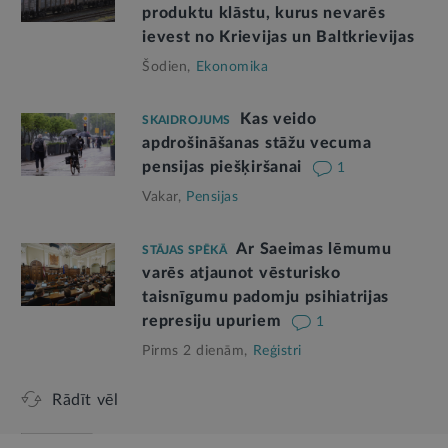
produktu klāstu, kurus nevarēs
ievest no Krievijas un Baltkrievijas
Šodien,
Ekonomika
Kas veido
SKAIDROJUMS
apdrošināšanas stāžu vecuma
pensijas piešķiršanai
1
Vakar,
Pensijas
Ar Saeimas lēmumu
STĀJAS SPĒKĀ
varēs atjaunot vēsturisko
taisnīgumu padomju psihiatrijas
represiju upuriem
1
Pirms 2 dienām,
Reģistri
Rādīt vēl